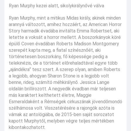
Ryan Murphy kezei alatt, sikolykirálynővé válva
Ryan Murphy, mint a mitikus Midas király, akinek minden
arannyá változott, amihez hozzáért, az American Horror
Story harmadik évadába invitálta Emma Robertset, aki
letette a voksát a horror mellett. A boszorkányok köré
épülő Coven évadában Roberts Madison Montgomery
szerepét kapta meg, a fiatal színésznőét, aki
történetesen boszorkány, fő képessége pedig a
telekinézis, de a történet előrehaladtával egyre több
„ajándékra” tesz szert. A szerep olyan, amiben Roberts
a legjobb, ahogyan Sharon Stone is a legjobb volt
benne, rideg, számító méhkirálynő. Jessica Lange
oldalán brillírozott. A negyedik évadban már teljesen
más karaktert kelthetett életre, Maggie
Esmeraldaként a Rémségek cirkuszának jövendőmondó
szélhámosa volt. Visszatérésére a rajongók azóta is
várnak az antológiába, de 2015-ben saját sorozatot
kapott Murphytől, melyben végre teljes mértékben
kibontakozhatott.