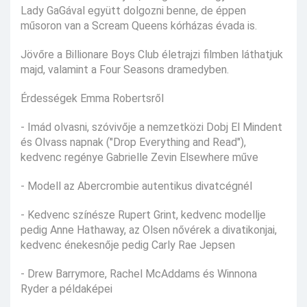
Lady GaGával együtt dolgozni benne, de éppen
műsoron van a Scream Queens kórházas évada is.
Jövőre a Billionare Boys Club életrajzi filmben láthatjuk
majd, valamint a Four Seasons dramedyben.
Érdességek Emma Robertsről
- Imád olvasni, szóvivője a nemzetközi Dobj El Mindent
és Olvass napnak ("Drop Everything and Read"),
kedvenc regénye Gabrielle Zevin Elsewhere műve
- Modell az Abercrombie autentikus divatcégnél
- Kedvenc színésze Rupert Grint, kedvenc modellje
pedig Anne Hathaway, az Olsen nővérek a divatikonjai,
kedvenc énekesnője pedig Carly Rae Jepsen
- Drew Barrymore, Rachel McAddams és Winnona
Ryder a példaképei