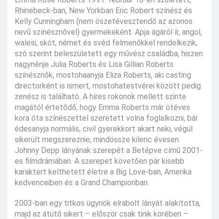
Rhinebeck-ban, New Yorkban Eric Robert színész és
Kelly Cunningham (nem öszetévesztendő az azonos
nevű színésznővel) gyermekeként. Apja ágáról ír, angol,
walesi, skót, német és svéd felmenőkkel rendelkezik,
szó szerint beleszületett egy művész családba, hiszen
nagynénje Julia Roberts és Lisa Gillian Roberts
színésznők, mostohaanyja Eliza Roberts, aki casting
directorként is ismert, mostohatestvérei között pedig
zenész is található. A híres rokonok mellett szinte
magától értetődő, hogy Emma Roberts már ötéves
kora óta színészettel szeretett volna foglalkozni, bár
édesanyja normális, civil gyerekkort akart neki, végül
sikerült megszereznie, mindössze kilenc évesen
Johnny Depp lányának szerepét a Betépve című 2001-
es filmdrámában. A szerepet követően pár kisebb
karaktert kelthetett életre a Big Love-ban, Amerika
kedvenceiben és a Grand Championban.
2003-ban egy titkos ügynök elrabolt lányát alakította,
majd az átütő sikert – először csak tinik körében –