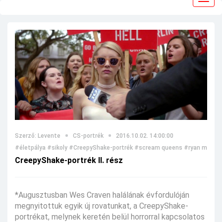
navig
Szerző: Levente
CS-portrék
2016.10.02. 14:00:00
#életpálya
#sikoly
#CreepyShake-portrék
#scream queens
#ryan murph
CreepyShake-portrék II. rész
*Augusztusban Wes Craven halálának évfordulóján
megnyitottuk egyik új rovatunkat, a CreepyShake-
portrékat, melynek keretén belül horrorral kapcsolatos