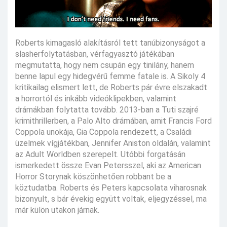
Roberts kimagasló alakításról tett tanúbizonyságot a
slasherfolytatásban, vérfagyasztó játékában
megmutatta, hogy nem csupán egy tinilány, hanem
benne lapul egy hidegvérű femme fatale is. A Sikoly 4
kritikailag elismert lett, de Roberts pár évre elszakadt
a horrortól és inkább videóklipekben, valamint
drámákban folytatta tovább. 2013-ban a Tuti szajré
krimithrillerben, a Palo Alto drámában, amit Francis Ford
Coppola unokája, Gia Coppola rendezett, a Családi
üzelmek vígjátékban, Jennifer Aniston oldalán, valamint
az Adult Worldben szerepelt. Utóbbi forgatásán
ismerkedett össze Evan Petersszel, aki az American
Horror Storynak köszönhetően robbant be a
köztudatba. Roberts és Peters kapcsolata viharosnak
bizonyult, s bár évekig együtt voltak, eljegyzéssel, ma
már külön utakon járnak.