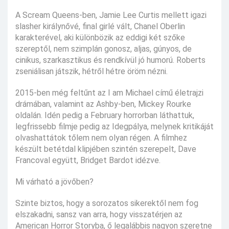
A Scream Queens-ben, Jamie Lee Curtis mellett igazi
slasher királynővé, final girlé vált, Chanel Oberlin
karakterével, aki különbözik az eddigi két szőke
szereptől, nem szimplán gonosz, aljas, gúnyos, de
cinikus, szarkasztikus és rendkívül jó humorú. Roberts
zseniálisan játszik, hétről hétre öröm nézni.
2015-ben még feltűnt az I am Michael című életrajzi
drámában, valamint az Ashby-ben, Mickey Rourke
oldalán. Idén pedig a February horrorban láthattuk,
legfrissebb filmje pedig az Idegpálya, melynek kritikáját
olvashattátok tőlem nem olyan régen. A filmhez
készült betétdal klipjében szintén szerepelt, Dave
Francoval együtt, Bridget Bardot idézve.
Mi várható a jövőben?
Szinte biztos, hogy a sorozatos sikerektől nem fog
elszakadni, sansz van arra, hogy visszatérjen az
American Horror Storyba, ő legalábbis nagyon szeretne