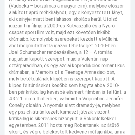
(Vadócka – borzalmas a magyar cím), melybne először
alakított apró méhkirálynőt, egy elkényeztetett lányt,
aki csínyjei miatt bentlakásos iskolába kerül. Utolsó
igazán tini filmje a 2009-es Kutyaszálló és a Nyerő
csapat sportfilm volt, majd ezt követően inkább
drámaibb, komolyabb szerepeket kezdett elvállalni,
ahol megmutathatta igazán tehetségét. 2010-ben,
Joel Schumacher rendezésében, a 12 – A romlás
napjaiban kapott szerepet, majd a Valentin-nap
sztárparádéban, és egy ázsiai koprodukciós romantikus
drámában, a Memoirs of a Teenage Amnesiac-ban,
mely betétdalának klipjében is szerepet kapott. A
klipes feltűnéseket később sem hagyta abba. 2010-
ben pár kritikailag kevésbé elismert filmben is feltűnt, a
4.3.2.1. című thrillerben, valamint a Virginiában Jennifer
Conelly oldalán. A nyomás alatt dramedy-je, melyben
egy pszichiátrián kezelt kamaszt játszik viszont
kritikailag is sikeresnek bizonyult, a Rokonlelkekkel
egyetemben. 2011 hozta meg Robertsnek az átütő
sikert, és végre belekóstolt kedvenc műfajunkba, ami a