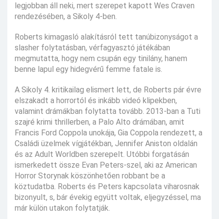
legjobban áll neki, mert szerepet kapott Wes Craven
rendezésében, a Sikoly 4-ben.
Roberts kimagasló alakításról tett tanúbizonyságot a
slasher folytatásban, vérfagyasztó játékában
megmutatta, hogy nem csupán egy tinilány, hanem
benne lapul egy hidegvérű femme fatale is.
A Sikoly 4. kritikailag elismert lett, de Roberts pár évre
elszakadt a horrortól és inkább videó klipekben,
valamint drámákban folytatta tovább. 2013-ban a Tuti
szajré krimi thrillerben, a Palo Alto drámában, amit
Francis Ford Coppola unokája, Gia Coppola rendezett, a
Családi üzelmek vígjátékban, Jennifer Aniston oldalán
és az Adult Worldben szerepelt. Utóbbi forgatásán
ismerkedett össze Evan Peters-szel, aki az American
Horror Storynak köszönhetően robbant be a
köztudatba. Roberts és Peters kapcsolata viharosnak
bizonyult, s, bár évekig együtt voltak, eljegyzéssel, ma
már külön utakon folytatják.