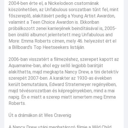
2004-ben érte el, a Nickelodeon csatornának
köszönhetően, az Unfabulous sorozatban tűnt fel, mint
főszereplő, alakításért pedig a Young Artist Awardon,
valamint a Teen Choice Awardon is. Ekkoriban
próbálkozott zenei karrierjének beindításával is, 2005-
ben önálló albumot jelentetett meg Unfabulous and
More: Emma Roberts címen, mely 46. helyezést ért el
a Billboard’s Top Heetseekers listáján.
2006-ban visszatért a filmezéshez, szerepet kapott az
Aquamarine-ban, ahol egy sellő legjobb barátját
alakíthatta, majd megkapta Nancy Drew, a tini detektív
szerepét 2007-ben. A karakter az 1930-as években
került bemutatásra, Edward Stratemeyer regényében,
majd tévésorozatban és képregényekben, mind a mai
napig. Én e miatt a szerep miatt ismertem meg Emma
Roberts.
Út a drámákon át Wes Cravenig
A Nancy Drew utáni meghatározó filmje a Wild Child