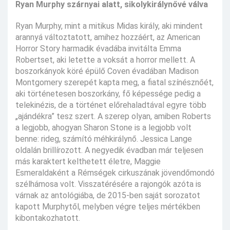
Ryan Murphy szárnyai alatt, sikolykirálynővé válva
Ryan Murphy, mint a mitikus Midas király, aki mindent
arannyá változtatott, amihez hozzáért, az American
Horror Story harmadik évadába invitálta Emma
Robertset, aki letette a voksát a horror mellett. A
boszorkányok köré épülő Coven évadában Madison
Montgomery szerepét kapta meg, a fiatal színésznőét,
aki történetesen boszorkány, fő képessége pedig a
telekinézis, de a történet előrehaladtával egyre több
„ajándékra” tesz szert. A szerep olyan, amiben Roberts
a legjobb, ahogyan Sharon Stone is a legjobb volt
benne: rideg, számító méhkirálynő. Jessica Lange
oldalán brillírozott. A negyedik évadban már teljesen
más karaktert kelthetett életre, Maggie
Esmeraldaként a Rémségek cirkuszának jövendőmondó
szélhámosa volt. Visszatérésére a rajongók azóta is
várnak az antológiába, de 2015-ben saját sorozatot
kapott Murphytől, melyben végre teljes mértékben
kibontakozhatott.