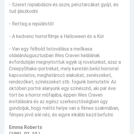
- Szeret röplabdázni és úszni, pénztárcákat gyűjt, és
tud íjászkodni
- Retteg a repüléstől
- A kedvenc horrorfilmje a Halloween és a Kör
- Van egy félhold tetoválása a mellkasa
oldalánAugusztusban Wes Craven halálának
évfordulóján megnyitottuk egyik új rovatunkat, azaz a
CreepyShake-portrékat, mely keretén belül horrorral
kapcsolatos, meghatározó alakokat, zenészeket,
rendezőket, színészeket stb. fogunk bemutatni. Az
októberi portré alanyunk egy színésznő, aki pár éve
tört be a horror műfajába, éppen Wes Craven
invitálására és az egész szerkesztőségben úgy
gondoljuk, hogy méltó helye van a filmes szakmában,
fényes jövő elé néz, és egyre inkább kezd befutni.
Emma Roberts
(1991. 02. 10.)