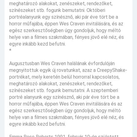
meghatározó alakokat, zenészeket, rendezőket,
színészeket stb. fogunk bemutatni. Októberi
portréalanyunk egy színésznő, aki pár éve tört be a
horror műfajába, éppen Wes Craven invitálására, és az
egész szerkesztőségben úgy gondoljuk, hogy méltó
helye van a filmes szakmában, fényes jövő elé néz, és
egyre inkább kezd befutni.
*
Augusztusban Wes Craven halálának évfordulóján
megnyitottuk egyik új rovatunkat, azaz a CreepyShake-
portrékat, mely keretén belül horrorral kapcsolatos,
meghatározó alakokat, zenészeket, rendezőket,
színészeket stb. fogunk bemutatni. A szeptemberi
portré alanyunk egy színésznő, aki pár éve tört be a
horror műfajába, éppen Wes Craven invitálására és az
egész szerkesztőségben úgy gondoljuk, hogy méltó
helye van a filmes szakmában, fényes jövő elé néz, és
egyre inkább kezd befutni.
Emma Rose Roberts 1991. február 10-én született,