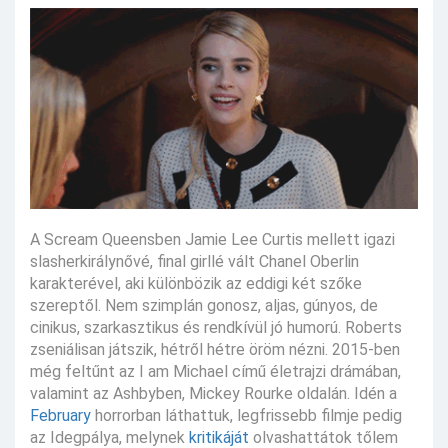
A Scream Queensben Jamie Lee Curtis mellett igazi
slasherkirálynővé, final girllé vált Chanel Oberlin
karakterével, aki különbözik az eddigi két szőke
szereptől. Nem szimplán gonosz, aljas, gúnyos, de
cinikus, szarkasztikus és rendkívül jó humorú. Roberts
zseniálisan játszik, hétről hétre öröm nézni. 2015-ben
még feltűnt az I am Michael című életrajzi drámában,
valamint az Ashbyben, Mickey Rourke oldalán. Idén a
February
horrorban láthattuk, legfrissebb filmje pedig
az Idegpálya, melynek
kritikáját
olvashattátok tőlem