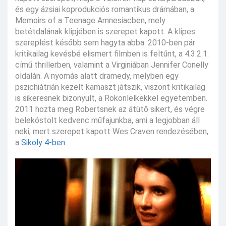
és egy ázsiai koprodukciós romantikus drámában, a
Memoirs of a Teenage Amnesiacben, mely
betétdalának klipjében is szerepet kapott. A klipes
szereplést később sem hagyta abba. 2010-ben pár
kritikailag kevésbé elismert filmben is feltűnt, a 4.3.2.1.
című thrillerben, valamint a Virginiában Jennifer Conelly
oldalán. A nyomás alatt dramedy, melyben egy
pszichiátrián kezelt kamaszt játszik, viszont kritikailag
is sikeresnek bizonyult, a Rokonlelkekkel egyetemben.
2011 hozta meg Robertsnek az átütő sikert, és végre
belekóstolt kedvenc műfajunkba, ami a legjobban áll
neki, mert szerepet kapott Wes Craven rendezésében,
a
Sikoly 4-ben
.