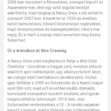
2006-ban visszatért a filmezéshez, szerepet kapott az
Aquamarine-ban, ahol egy sellő legjobb barátját
alakíthatta, majd megkapta Nancy Drew, a tini detektív
szerepét 2007-ben. A karakter az 1930-as években
került bemutatásra, Edward Stratemeyer regényében,
majd tévésorozatban és képregényekben, mind a mai
napig. Én e miatt a szerep miatt ismertem meg Emma
Robertset.
Út a drámákon át Wes Cravenig
A Nancy Drew utáni meghatározó filmje a Wild Child
(Vadócka – borzalmas a magyar cím), melyben először
alakított apró méhkirálynőt, egy elkényeztetett lányt,
aki csínyjei miatt bentlakásos iskolába kerül. Utolsó
igazi tinifilmje a 2009-es Kutyaszálló és a Nyerő csapat
sportfilm volt, majd ezt követően inkább drámaibb,
komolyabb szerepeket kezdett elvállalni, ahol igazán
megmutathatta tehetségét. 2010-ben, Joel
Schumacher rendezésében, a 12 - A romlás napjaiban
kapott szerepet, majd a Valentin-nap sztárparádéban,