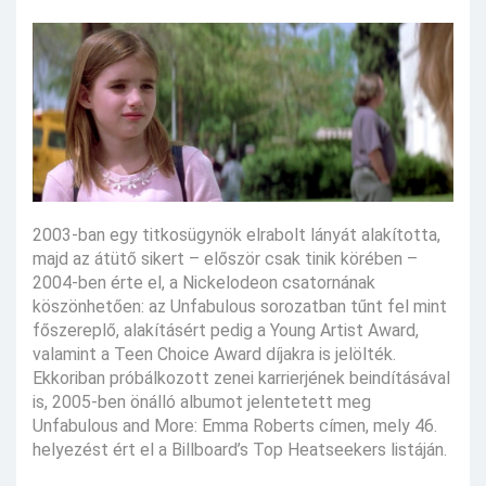
2003-ban egy titkosügynök elrabolt lányát alakította,
majd az átütő sikert – először csak tinik körében –
2004-ben érte el, a Nickelodeon csatornának
köszönhetően: az Unfabulous sorozatban tűnt fel mint
főszereplő, alakításért pedig a Young Artist Award,
valamint a Teen Choice Award díjakra is jelölték.
Ekkoriban próbálkozott zenei karrierjének beindításával
is, 2005-ben önálló albumot jelentetett meg
Unfabulous and More: Emma Roberts címen, mely 46.
helyezést ért el a Billboard’s Top Heatseekers listáján.