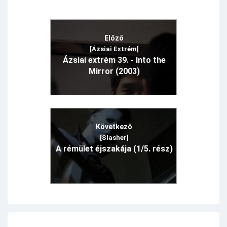
Előző
[Ázsiai Extrém]
Ázsiai extrém 39. - Into the
Mirror (2003)
Következő
[Slasher]
A rémület éjszakája (1/5. rész)