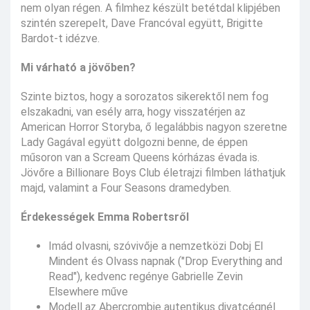
nem olyan régen. A filmhez készült betétdal klipjében
szintén szerepelt, Dave Francóval együtt, Brigitte
Bardot-t idézve.
Mi várható a jövőben?
Szinte biztos, hogy a sorozatos sikerektől nem fog
elszakadni, van esély arra, hogy visszatérjen az
American Horror Storyba, ő legalábbis nagyon szeretne
Lady Gagával együtt dolgozni benne, de éppen
műsoron van a Scream Queens kórházas évada is.
Jövőre a Billionare Boys Club életrajzi filmben láthatjuk
majd, valamint a Four Seasons dramedyben.
Érdekességek Emma Robertsről
Imád olvasni, szóvivője a nemzetközi Dobj El
Mindent és Olvass napnak ("Drop Everything and
Read"), kedvenc regénye Gabrielle Zevin
Elsewhere műve
Modell az Abercrombie autentikus divatcégnél