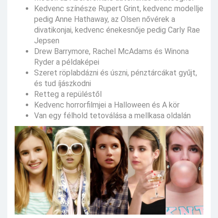
Kedvenc színésze Rupert Grint, kedvenc modellje
pedig Anne Hathaway, az Olsen nővérek a
divatikonjai, kedvenc énekesnője pedig Carly Rae
Jepsen
Drew Barrymore, Rachel McAdams és Winona
Ryder a példaképei
Szeret röplabdázni és úszni, pénztárcákat gyűjt,
és tud íjászkodni
Retteg a repüléstől
Kedvenc horrorfilmjei a Halloween és A kör
Van egy félhold tetoválása a mellkasa oldalán