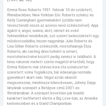
Emma Rose Roberts 1991. február 10-én született,
Rhinebeckben, New Yorkban Eric Roberts színész és
Kelly Cunningham gyermekeként (utóbbi nem
tévesztendő össze az azonos nevű színésznővel). Apja
ágáról ír, angol, walesi, skót, német és svéd
felmenőkkel rendelkezik, szó szerint beleszületett egy
művészcsaládba, hiszen nagynénje Julia Roberts és
Lisa Gillian Roberts színésznők, mostohaanyja Eliza
Roberts, aki casting directorként is ismert,
mostohatestvérei között pedig zenész is található. A
híres rokonok mellett szinte magától értetődő, hogy
Emma Roberts már ötéves kora óta színészettel
szeretett volna foglalkozni, bár édesanyja normális
gyerekkort akart neki. Végül aztán sikerült
megszereznie, mindössze kilencévesen, Johnny Depp
lányának szerepét a Betépve című 2001-es
filmdrámában. A szerepet követően pár kisebb
karaktert kelthetett életre a Big Love-ban, az Amerika
kedvenceiben és a Grand Championban.