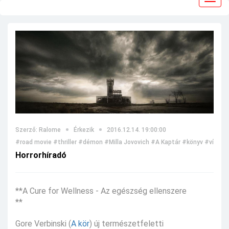
navig
Szerző: Ralome
Érkezik
2016.12.14. 19:00:00
#road movie
#thriller
#démon
#Milla Jovovich
#A Kaptár
#könyv
#vírus
#
Horrorhíradó
**A Cure for Wellness - Az egészség ellenszere
**
Gore Verbinski (
A kör
) új természetfeletti