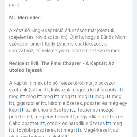
majd.
Mr. Mercedes
A készülő King-adaptáció érkezését már jeleztük
(bejelentés, rövid sztori
itt
). Új infó, hogy a Bűnös Miami
szériából ismert Kelly Lynch is csatlakozott a
sorozathoz, és valamelyik kulcsszerepet kapta meg.
Resident Evil: The Final Chapter - A Kaptár: Az
utolsó fejezet
A Kaptár-filmek utolsó fejezetéről már jó sokszor
szóltunk (sztori
itt
, kulisszák mögötti képhömpöly:
itt
meg
itt
meg
itt
meg
itt
meg
itt
meg
itt
meg
itt
meg
itt
, gigaspoiler
itt
, három előzetes, poszter és még egy
kép
itt
, szinkronos előzetes
itt
, teaser és mozgó
poszter
itt
, még egy teaser
itt
, negyedik előzetes és
újabb poszter
itt
, ötödik és hatodik előzetes
itt
meg
itt
, további poszterek
itt
meg
itt
). Megérkezett az
első rövid jelenet a filmből!