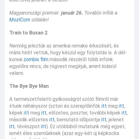
Magyarországi premier:
január 26.
További infók a
MozICom
oldalán!
Train to Busan 2
Nemrég jeleztük az amerikai remake érkezését, és
máris hírét vettük, hogy készül egy folytatás is. A dél-
koreai
zombis film
második részéről több infónk
egyelőre nincs, de rögvest megírjuk, amint kiderül
valami.
The Bye Bye Man
A természetfeletti gyilkosságról szóló filmről már
írtunk néhányszor (sztori és szereplőinfók
itt
meg
itt
,
képek
itt
meg
itt
, előzetes, poszter, további képek
itt
,
második előzetes
itt
, bemutató időpontja
itt
, jelenet
itt
, tévészpot
itt
). Ez utóbbiból mutatunk még egyet,
ismét éles szeműeknek (azaz egy-két új képkocka