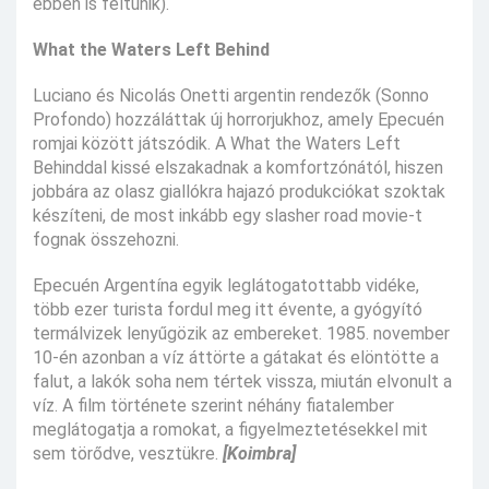
ebben is feltűnik).
What the Waters Left Behind
Luciano és Nicolás Onetti argentin rendezők (Sonno
Profondo) hozzáláttak új horrorjukhoz, amely Epecuén
romjai között játszódik. A What the Waters Left
Behinddal kissé elszakadnak a komfortzónától, hiszen
jobbára az olasz giallókra hajazó produkciókat szoktak
készíteni, de most inkább egy slasher road movie-t
fognak összehozni.
Epecuén Argentína egyik leglátogatottabb vidéke,
több ezer turista fordul meg itt évente, a gyógyító
termálvizek lenyűgözik az embereket. 1985. november
10-én azonban a víz áttörte a gátakat és elöntötte a
falut, a lakók soha nem tértek vissza, miután elvonult a
víz. A film története szerint néhány fiatalember
meglátogatja a romokat, a figyelmeztetésekkel mit
sem törődve, vesztükre.
[Koimbra]