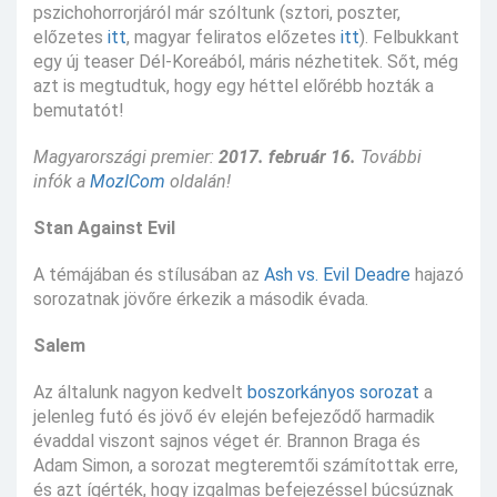
pszichohorrorjáról már szóltunk (sztori, poszter,
előzetes
itt
, magyar feliratos előzetes
itt
). Felbukkant
egy új teaser Dél-Koreából, máris nézhetitek. Sőt, még
azt is megtudtuk, hogy egy héttel előrébb hozták a
bemutatót!
Magyarországi premier:
2017. február 16.
További
infók a
MozICom
oldalán!
Stan Against Evil
A témájában és stílusában az
Ash vs. Evil Deadre
hajazó
sorozatnak jövőre érkezik a második évada.
Salem
Az általunk nagyon kedvelt
boszorkányos sorozat
a
jelenleg futó és jövő év elején befejeződő harmadik
évaddal viszont sajnos véget ér. Brannon Braga és
Adam Simon, a sorozat megteremtői számítottak erre,
és azt ígérték, hogy izgalmas befejezéssel búcsúznak