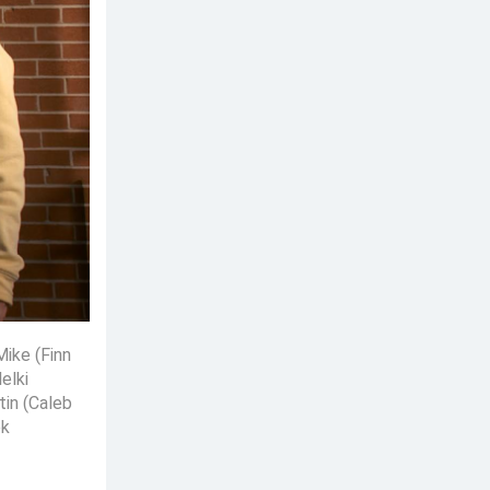
ike (Finn
elki
tin (Caleb
ek