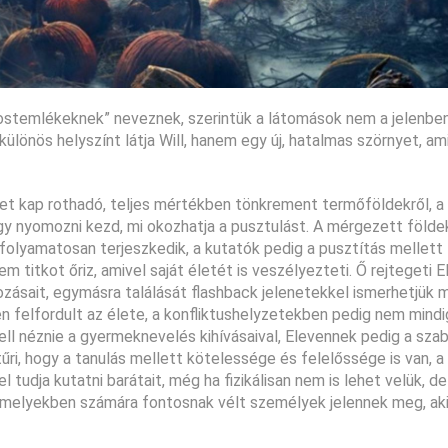
“mostemlékeknek” neveznek, szerintük a látomások nem a jelenbe
lönös helyszínt látja Will, hanem egy új, hatalmas szörnyet, am
ket kap rothadó, teljes mértékben tönkrement termőföldekről, 
hogy nyomozni kezd, mi okozhatja a pusztulást. A mérgezett föld
folyamatosan terjeszkedik, a kutatók pedig a pusztítás mellett 
titkot őriz, amivel saját életét is veszélyezteti. Ő rejtegeti El
kozásait, egymásra találását flashback jelenetekkel ismerhetjük m
n felfordult az élete, a konfliktushelyzetekben pedig nem mindi
ll néznie a gyermeknevelés kihívásaival, Elevennek pedig a szab
i, hogy a tanulás mellett kötelessége és felelőssége is van, a 
dja kutatni barátait, még ha fizikálisan nem is lehet velük, de
l, melyekben számára fontosnak vélt személyek jelennek meg, aki