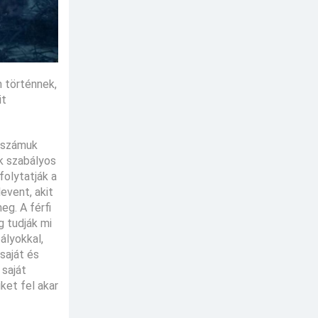
n történnek,
it
a számuk
ek szabályos
folytatják a
event, akit
eg. A férfi
g tudják mi
ályokkal,
saját és
 saját
ket fel akar