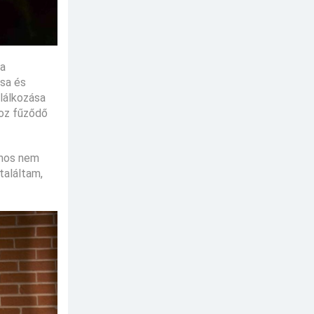
 a
ssa és
alálkozása
hoz fűződő
jnos nem
találtam,