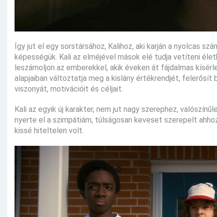
Így jut el egy sorstársához, Kalihoz, aki karján a nyolcas sz
képességük. Kali az elméjével mások elé tudja vetíteni életh
leszámoljon az emberekkel, akik éveken át fájdalmas kísérl
alapjaiban változtatja meg a kislány értékrendjét, felerős
viszonyát, motivációit és céljait.
Kali az egyik új karakter, nem jut nagy szerephez, valószí
nyerte el a szimpátiám, túlságosan keveset szerepelt ahho
kissé hiteltelen volt.