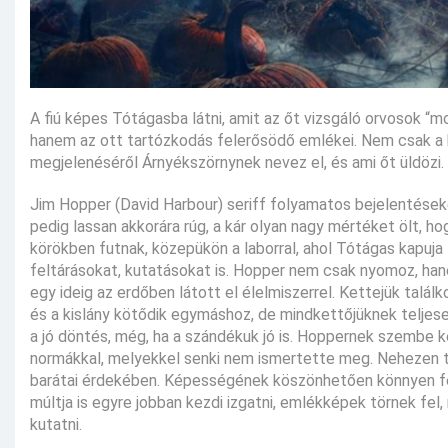
A fiú képes Tótágasba látni, amit az őt vizsgáló orvosok 
hanem az ott tartózkodás felerősödő emlékei. Nem csak a kü
megjelenéséről Árnyékszörnynek nevez el, és ami őt üldözi.
Jim Hopper (David Harbour) seriff folyamatos bejelentése
pedig lassan akkorára rúg, a kár olyan nagy mértéket ölt, 
körökben futnak, közepükön a laborral, ahol Tótágas kapuja 
feltárásokat, kutatásokat is. Hopper nem csak nyomoz, hanem 
egy ideig az erdőben látott el élelmiszerrel. Kettejük talál
és a kislány kötődik egymáshoz, de mindkettőjüknek teljese
a jó döntés, még, ha a szándékuk jó is. Hoppernek szembe ke
normákkal, melyekkel senki nem ismertette meg. Nehezen tűr
barátai érdekében. Képességének köszönhetően könnyen fel tu
múltja is egyre jobban kezdi izgatni, emlékképek törnek fe
kutatni.