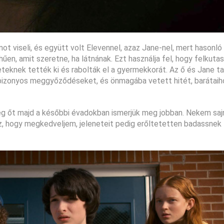
ámot viseli, és együtt volt Elevennel, azaz Jane-nel, mert hasonló
űen, amit szeretne, ha látnának. Ezt használja fel, hogy felkuta
eteknek tették ki és rabolták el a gyermekkorát. Az ő és Jane t
ít bizonyos meggyőződéseket, és önmagába vetett hitét, barátai
nűleg őt majd a későbbi évadokban ismerjük meg jobban. Nekem sa
z, hogy megkedveljem, jeleneteit pedig erőltetetten badassnek 