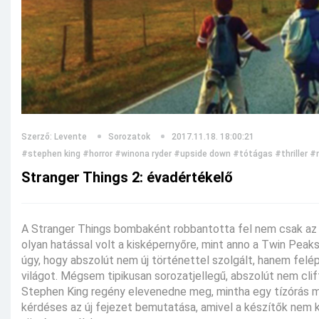
Szerző: Levente
Sorozatok
2017.11.18. 18:00:21
#stephen king
#horror
#winona ryder
#upside down
#tótágas
#thriller
#
Stranger Things 2: évadértékelő
A Stranger Things bombaként robbantotta fel nem csak az in
olyan hatással volt a kisképernyőre, mint anno a Twin Peak
úgy, hogy abszolút nem új történettel szolgált, hanem fel
világot. Mégsem tipikusan sorozatjellegű, abszolút nem clif
Stephen King regény elevenedne meg, mintha egy tízórás m
kérdéses az új fejezet bemutatása, amivel a készítők nem