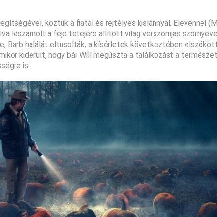
egítségével, köztük a fiatal és rejtélyes kislánnyal, Elevennel (M
va leszámolt a feje tetejére állított világ vérszomjas szörnyével
, Barb halálát eltusolták, a kísérletek következtében elszököt
mikor kiderült, hogy bár Will megúszta a találkozást a természet
ségre is.