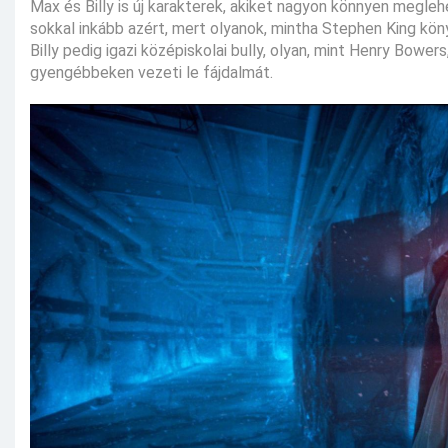
Max és Billy is új karakterek, akiket nagyon könnyen megleh
sokkal inkább azért, mert olyanok, mintha Stephen King könyv
Billy pedig igazi középiskolai bully, olyan, mint Henry Bowe
gyengébbeken vezeti le fájdalmát.