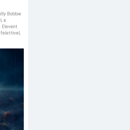
illy Bobbie
, a
t Elevent
felettivel,