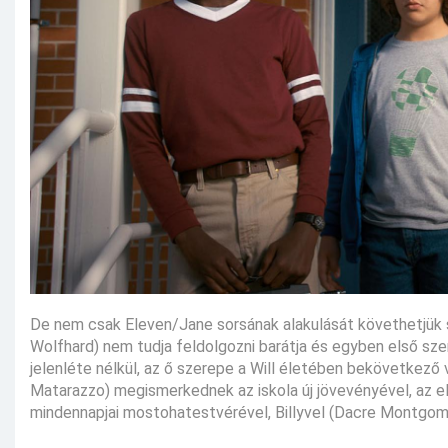
De nem csak Eleven/Jane sorsának alakulását követhetjük s
Wolfhard) nem tudja feldolgozni barátja és egyben első szer
jelenléte nélkül, az ő szerepe a Will életében bekövetkező 
Matarazzo) megismerkednek az iskola új jövevényével, az e
mindennapjai mostohatestvérével, Billyvel (Dacre Montgom