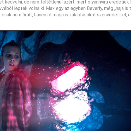
et kedvelni, de nem feltétlenül azért, mert olyannyira eredetiek
éből léptek volna ki. Max egy az egyben Beverly, még „haja is té
rs, csak nem őrült, hanem ő maga is zaklatásokat szenvedett el, e