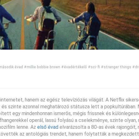
második évad
#millie bobbie brown
#évadértékelő
#sci-fi
#stranger things
#d
ternetet, hanem az egész televíziózás világát. A Netflix siker
s és szinte azonnal meghatározó státusza lett a popkultúrában.
épített egy mindenhonnan ismerős, mégis frissnek és különleges
fhangerekkel operál, lassú folyású a cselekménye, szinte olyan,
ozifilm lenne. Az
első évad
elvarázsolta a 80-as évek rajongóit,
 követték az antológiás trendet, hanem folytatták a megkezdett