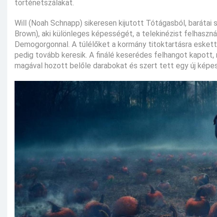
történetszálakat.
Will (Noah Schnapp) sikeresen kijutott Tótágasból, barátai s
Brown), aki különleges képességét, a telekinézist felhasznál
Demogorgonnal. A túlélőket a kormány titoktartásra eskette
pedig tovább keresik. A finálé keserédes felhangot kapott, 
magával hozott belőle darabokat és szert tett egy új képes