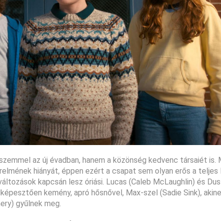
zemmel az új évadban, hanem a közönség kedvenc társaiét is. M
elmének hiányát, éppen ezért a csapat sem olyan erős a teljes l
változások kapcsán lesz óriási. Lucas (Caleb McLaughlin) és Dus
lképesztően kemény, apró hősnővel, Max-szel (Sadie Sink), akin
ery) gyűlnek meg.