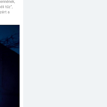
 lennének,
li tűz”,
zért a