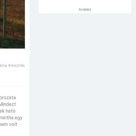
hirdetés
ráma
#misztikus
sorozata
 Mindezt
nek ható
 mintha egy
 nem volt