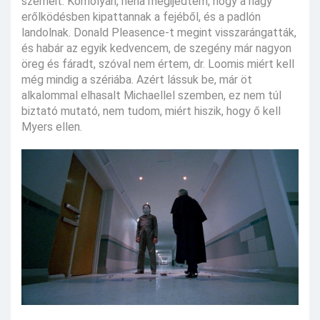
szemeit. Komolyan, néha megijedtem, hogy a nagy
erőlködésben kipattannak a fejéből, és a padlón
landolnak. Donald Pleasence-t megint visszarángatták,
és habár az egyik kedvencem, de szegény már nagyon
öreg és fáradt, szóval nem értem, dr. Loomis miért kell
még mindig a szériába. Azért lássuk be, már öt
alkalommal elhasalt Michaellel szemben, ez nem túl
biztató mutató, nem tudom, miért hiszik, hogy ő kell
Myers ellen.