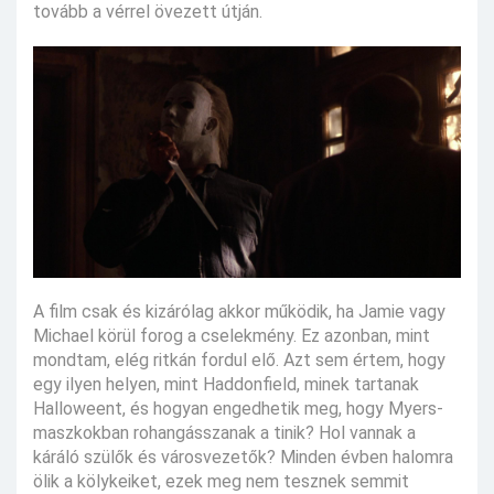
tovább a vérrel övezett útján.
A film csak és kizárólag akkor működik, ha Jamie vagy
Michael körül forog a cselekmény. Ez azonban, mint
mondtam, elég ritkán fordul elő. Azt sem értem, hogy
egy ilyen helyen, mint Haddonfield, minek tartanak
Halloweent, és hogyan engedhetik meg, hogy Myers-
maszkokban rohangásszanak a tinik? Hol vannak a
káráló szülők és városvezetők? Minden évben halomra
ölik a kölykeiket, ezek meg nem tesznek semmit