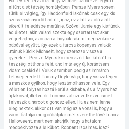
Hat év telt el azóta, hogy Michael Jamie-vel együtt
eltűnt a sötétség homályában. Persze Myers sosem
tűnik el végleg, így Haddonfield lakóinak csak egy kis
szusszanásnyi időt adott, igaz, ez alatt az idő alatt
sikerült feledésbe merülnie. Szóval Jamie egy kisfiúnak
ad életet, akin valami szekta egy szertartást akar
végrehajtani, azonban a lánynak sikerül megszöknie a
babával együtt, így ezek a furcsa köpenyes valakik
utánuk küldik Michaelt, hogy szerezze vissza a
gyereket. Persze Myers közben azért kis kitérőt is
tesz régi otthona felé, ahol már egy új, korántsem
vidám család él. Velük szemben pedig az immáron
felcseperedett Tommy Doyle várja, hogy visszatérjen
a maszkos gyilkos, hogy leszámolhasson vele. Egy
véletlen folytán hozzá kerül a kisbaba, és a Myers ház
új lakóival, illetve dr. Loomisszal szövetkezve ismét
felveszik a harcot a gonosz ellen. Ha ez nem lenne
elég nektek, akkor ott van még az a vonal is, hogy a
város fiataljai megpróbálják ismét szerethetővé tenni a
Halloweent, mert nem akarják, hogy a hatalom
megbéklyózza a lelküket. Roppant izgalmas, igaz?