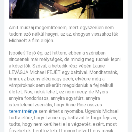
Amit muszáj megemlítenem, mert egyszerűen nem
tudom szó nélkül hagyni, az az, ahogyan visszahozták
Michaelt a film elején.
{spoiler}Te jó ég, azt hittem, ebben a szériában
nincsenek már mélységek, de mindig meg tudnak lepni
a készítők. Szóval, a hetedik rész végén Laurie
LEVÁGJA Michael FEJÉT egy baltával. Mondhatnánk,
hmm, ez bizony elég nagy pech, elvégre még a
vámpíroknak sem sikerült megoldaniuk a fej nélküli
életet. Nos, nekik lehet, ez nem megy, de Myers
annyira fondorlatos, annyira agyafúrt, annyira
istentelenül zseniális, hogy Anne Rice összes
teremtménye
sem érhet a nyomába. Ugyanis Michael
tudta előre, hogy Laurie egy baltával le fogja fejezni,
tudta, hogy nem kerülheti el a végzetét, ezért, most
figyeljetek: beöltöztetett maga helyett egy másik