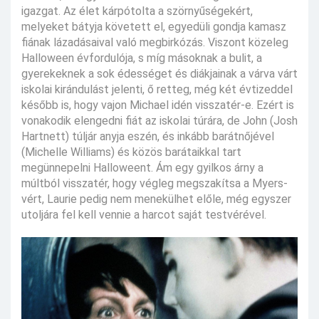
igazgat. Az élet kárpótolta a szörnyűségekért,
melyeket bátyja követett el, egyedüli gondja kamasz
fiának lázadásaival való megbirkózás. Viszont közeleg
Halloween évfordulója, s míg másoknak a bulit, a
gyerekeknek a sok édességet és diákjainak a várva várt
iskolai kirándulást jelenti, ő retteg, még két évtizeddel
később is, hogy vajon Michael idén visszatér-e. Ezért is
vonakodik elengedni fiát az iskolai túrára, de John (Josh
Hartnett) túljár anyja eszén, és inkább barátnőjével
(Michelle Williams) és közös barátaikkal tart
megünnepelni Halloweent. Ám egy gyilkos árny a
múltból visszatér, hogy végleg megszakítsa a Myers-
vért, Laurie pedig nem menekülhet előle, még egyszer
utoljára fel kell vennie a harcot saját testvérével.