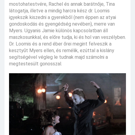
mostohatestvére, Rachel és annak barátnője, Tina
látogatja, illetve a mindig harcra kész dr. Loomis
igyekszik kiszedni a gyerekből (nem éppen az atyai
gondoskodás és gyengédség nevében), merre van
Myers. Ugyanis Jamie különös kapcsolatban áll
maszkosunkkal, és előre tudja, ki és hol van veszélyben.
Dr. Loomis és a rend éber őrei megint felveszik a
kesztyűt Myers ellen, és remélik, ezúttal a kislány
segítségével végleg le tudnak majd számolni a
megtestesült gonosszal.