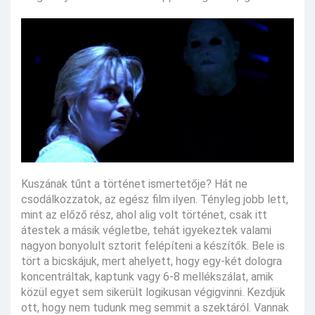
Kuszának tűnt a történet ismertetője? Hát ne
csodálkozzatok, az egész film ilyen. Tényleg jobb lett,
mint az előző rész, ahol alig volt történet, csak itt
átestek a másik végletbe, tehát igyekeztek valami
nagyon bonyolult sztorit felépíteni a készítők. Bele is
tört a bicskájuk, mert ahelyett, hogy egy-két dologra
koncentráltak, kaptunk vagy 6-8 mellékszálat, amik
közül egyet sem sikerült logikusan végigvinni. Kezdjük
ott, hogy nem tudunk meg semmit a szektáról. Vannak