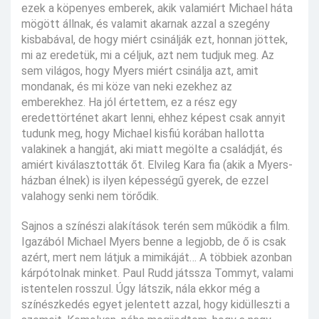
ezek a köpenyes emberek, akik valamiért Michael háta
mögött állnak, és valamit akarnak azzal a szegény
kisbabával, de hogy miért csinálják ezt, honnan jöttek,
mi az eredetük, mi a céljuk, azt nem tudjuk meg. Az
sem világos, hogy Myers miért csinálja azt, amit
mondanak, és mi köze van neki ezekhez az
emberekhez. Ha jól értettem, ez a rész egy
eredettörténet akart lenni, ehhez képest csak annyit
tudunk meg, hogy Michael kisfiú korában hallotta
valakinek a hangját, aki miatt megölte a családját, és
amiért kiválasztották őt. Elvileg Kara fia (akik a Myers-
házban élnek) is ilyen képességű gyerek, de ezzel
valahogy senki nem törődik.
Sajnos a színészi alakítások terén sem működik a film.
Igazából Michael Myers benne a legjobb, de ő is csak
azért, mert nem látjuk a mimikáját… A többiek azonban
kárpótolnak minket. Paul Rudd játssza Tommyt, valami
istentelen rosszul. Úgy látszik, nála ekkor még a
színészkedés egyet jelentett azzal, hogy kidülleszti a