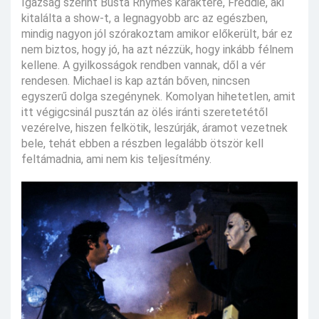
Igazság szerint Busta Rhymes karaktere, Freddie, aki
kitalálta a show-t, a legnagyobb arc az egészben,
mindig nagyon jól szórakoztam amikor előkerült, bár ez
nem biztos, hogy jó, ha azt nézzük, hogy inkább félnem
kellene. A gyilkosságok rendben vannak, dől a vér
rendesen. Michael is kap aztán bőven, nincsen
egyszerű dolga szegénynek. Komolyan hihetetlen, amit
itt végigcsinál pusztán az ölés iránti szeretetétől
vezérelve, hiszen felkötik, leszúrják, áramot vezetnek
bele, tehát ebben a részben legalább ötször kell
feltámadnia, ami nem kis teljesítmény.