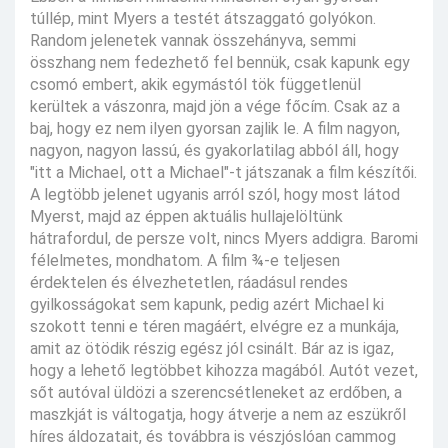
túllép, mint Myers a testét átszaggató golyókon.
Random jelenetek vannak összehányva, semmi
összhang nem fedezhető fel bennük, csak kapunk egy
csomó embert, akik egymástól tök függetlenül
kerültek a vászonra, majd jön a vége főcím. Csak az a
baj, hogy ez nem ilyen gyorsan zajlik le. A film nagyon,
nagyon, nagyon lassú, és gyakorlatilag abból áll, hogy
"itt a Michael, ott a Michael"-t játszanak a film készítői.
A legtöbb jelenet ugyanis arról szól, hogy most látod
Myerst, majd az éppen aktuális hullajelöltünk
hátrafordul, de persze volt, nincs Myers addigra. Baromi
félelmetes, mondhatom. A film ¾-e teljesen
érdektelen és élvezhetetlen, ráadásul rendes
gyilkosságokat sem kapunk, pedig azért Michael ki
szokott tenni e téren magáért, elvégre ez a munkája,
amit az ötödik részig egész jól csinált. Bár az is igaz,
hogy a lehető legtöbbet kihozza magából. Autót vezet,
sőt autóval üldözi a szerencsétleneket az erdőben, a
maszkját is váltogatja, hogy átverje a nem az eszükről
híres áldozatait, és továbbra is vészjóslóan cammog