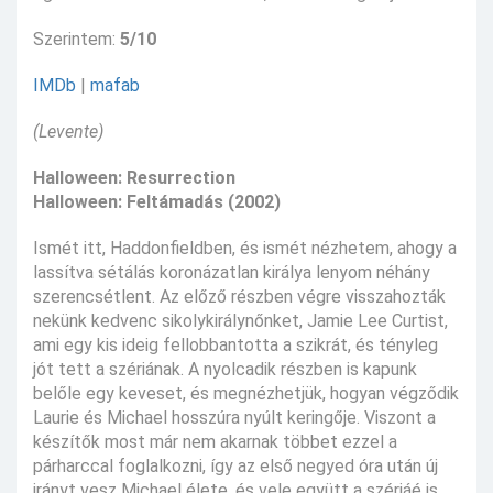
Szerintem:
5/10
IMDb
|
mafab
(Levente)
Halloween: Resurrection
Halloween: Feltámadás (2002)
Ismét itt, Haddonfieldben, és ismét nézhetem, ahogy a
lassítva sétálás koronázatlan királya lenyom néhány
szerencsétlent. Az előző részben végre visszahozták
nekünk kedvenc sikolykirálynőnket, Jamie Lee Curtist,
ami egy kis ideig fellobbantotta a szikrát, és tényleg
jót tett a szériának. A nyolcadik részben is kapunk
belőle egy keveset, és megnézhetjük, hogyan végződik
Laurie és Michael hosszúra nyúlt keringője. Viszont a
készítők most már nem akarnak többet ezzel a
párharccal foglalkozni, így az első negyed óra után új
irányt vesz Michael élete, és vele együtt a szériáé is.