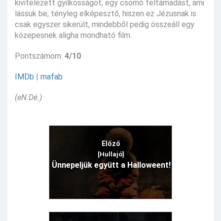
kivitelezett gyilkosságot, egy csomó feltámadást, ami
lássuk be, tényleg elképesztő, hiszen ez Jézusnak is
csak egyszer sikerült, mindebből pedig összeáll egy
közepesnek aligha mondható film.
Pontszámom:
4/10
IMDb
|
mafab
(eN.Dé.)
Előző
[Hullajó]
Ünnepeljük együtt a Halloweent!