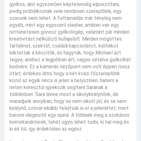
gyilkos, akit egyszerűen képtelenség elpusztítani,
pedig próbálkoznak vele rendesen szereplőink, egy
szavunk nem lehet. A Feltámadás már tényleg nem
egyéb, mint egy egyszerű slasher, amiben van egy
rettenetesen gonosz gyilkológép, valamint pár minden
kreativitást nélkülöző hullajelölt. Minden mögöttes
tartalmat, szektát, családi kapcsolatot, indítékot
kiiktattak a készítők, és hagyták, hogy Michael azt
tegye, amihez a legjobban ért, vagyis sétálva gyilkolhat
kedvére. Ez a kamerás nézőpont sem volt éppen rossz
ötlet, érdekes látni, hogy a két kvázi főszereplőnk
közül az egyik nincs is jelen a helyszínen, hanem a
neten keresztül igyekszik segíteni Sarának a
túlélésben. Sara lenne most a sikolykirálynőnk, de
maradjunk annyiban, hogy se nem sikolt jól, és se nem
királynő, szóval inkább felejtsük is el a jelenlétét, mert
baromi idegesítő egy spiné. A többiek meg a szokásos
horrorkarakterek, tehát úgyis lehet tudni, ki hal meg és
ki éli túl, így érdektelen az egész.