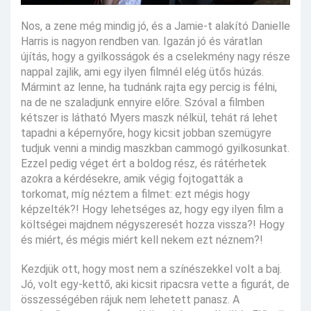
Nos, a zene még mindig jó, és a Jamie-t alakító Danielle
Harris is nagyon rendben van. Igazán jó és váratlan
újítás, hogy a gyilkosságok és a cselekmény nagy része
nappal zajlik, ami egy ilyen filmnél elég ütős húzás.
Mármint az lenne, ha tudnánk rajta egy percig is félni,
na de ne szaladjunk ennyire előre. Szóval a filmben
kétszer is látható Myers maszk nélkül, tehát rá lehet
tapadni a képernyőre, hogy kicsit jobban szemügyre
tudjuk venni a mindig maszkban cammogó gyilkosunkat.
Ezzel pedig véget ért a boldog rész, és rátérhetek
azokra a kérdésekre, amik végig fojtogatták a
torkomat, míg néztem a filmet: ezt mégis hogy
képzelték?! Hogy lehetséges az, hogy egy ilyen film a
költségei majdnem négyszeresét hozza vissza?! Hogy
és miért, és mégis miért kell nekem ezt néznem?!
Kezdjük ott, hogy most nem a színészekkel volt a baj.
Jó, volt egy-kettő, aki kicsit ripacsra vette a figurát, de
összességében rájuk nem lehetett panasz. A