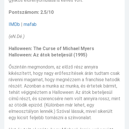
gyilkos előrenyomulása is kevés volt.
Pontszámom: 2.5/10
IMDb
|
mafab
(eN.Dé.)
Halloween: The Curse of Michael Myers
Halloween: Az átok beteljesül (1995)
Őszintén megmondom, az előző rész annyira
kikészített, hogy nagy erőfeszítések árán tudtam csak
rávenni magamat, hogy megnézzem a franchise hatodik
részét. Azonban a munka az munka, és értetek bármit,
tehát végignéztem a Halloween: Az átok beteljesül
című részt, és szerencsére nem volt annyira rossz, mint
az ötödik epizód. (Különben már lehet, egy
elmeosztályon lennék.) Szóval lássuk, mivel sikerült
egy kicsit feljebb tornászni a színvonalat.