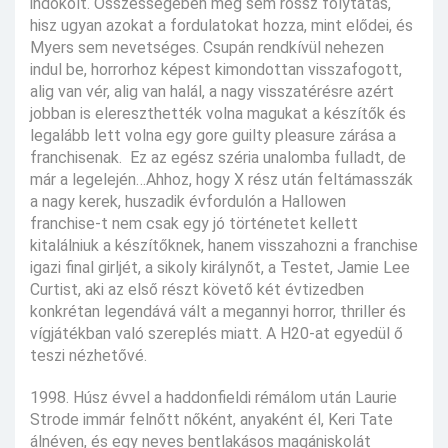
indokolt. Összességében még sem rossz folytatás,
hisz ugyan azokat a fordulatokat hozza, mint elődei, és
Myers sem nevetséges. Csupán rendkívül nehezen
indul be, horrorhoz képest kimondottan visszafogott,
alig van vér, alig van halál, a nagy visszatérésre azért
jobban is elereszthették volna magukat a készítők és
legalább lett volna egy gore guilty pleasure zárása a
franchisenak. Ez az egész széria unalomba fulladt, de
már a legelején…Ahhoz, hogy X rész után feltámasszák
a nagy kerek, huszadik évfordulón a Hallowen
franchise-t nem csak egy jó történetet kellett
kitalálniuk a készítőknek, hanem visszahozni a franchise
igazi final girljét, a sikoly királynőt, a Testet, Jamie Lee
Curtist, aki az első részt követő két évtizedben
konkrétan legendává vált a megannyi horror, thriller és
vígjátékban való szereplés miatt. A H20-at egyedül ő
teszi nézhetővé.
1998. Húsz évvel a haddonfieldi rémálom után Laurie
Strode immár felnőtt nőként, anyaként él, Keri Tate
álnéven, és egy neves bentlakásos magániskolát