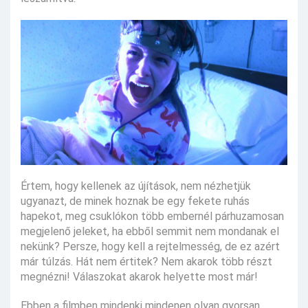
Értem, hogy kellenek az újítások, nem nézhetjük
ugyanazt, de minek hoznak be egy fekete ruhás
hapekot, meg csuklókon több embernél párhuzamosan
megjelenő jeleket, ha ebből semmit nem mondanak el
nekünk? Persze, hogy kell a rejtelmesség, de ez azért
már túlzás. Hát nem értitek? Nem akarok több részt
megnézni! Válaszokat akarok helyette most már!
Ebben a filmben mindenki mindenen olyan gyorsan