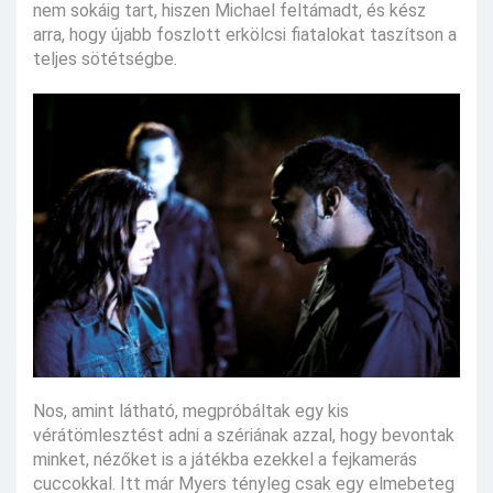
nem sokáig tart, hiszen Michael feltámadt, és kész
arra, hogy újabb foszlott erkölcsi fiatalokat taszítson a
teljes sötétségbe.
Nos, amint látható, megpróbáltak egy kis
vérátömlesztést adni a szériának azzal, hogy bevontak
minket, nézőket is a játékba ezekkel a fejkamerás
cuccokkal. Itt már Myers tényleg csak egy elmebeteg