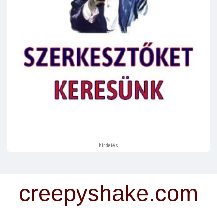
hirdetés
creepyshake.com