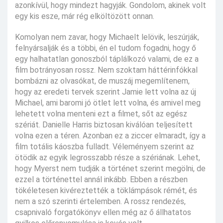
azonkívül, hogy mindezt hagyják. Gondolom, akinek volt
egy kis esze, már rég elköltözött onnan.
Komolyan nem zavar, hogy Michaelt lelövik, leszúrják,
felnyársalják és a többi, én el tudom fogadni, hogy ő
egy halhatatlan gonoszból táplálkozó valami, de ez a
film botrányosan rossz. Nem szoktam háttérinfókkal
bombázni az olvasókat, de muszáj megemlítenem,
hogy az eredeti tervek szerint Jamie lett volna az új
Michael, ami baromi jó ötlet lett volna, és amivel meg
lehetett volna menteni ezt a filmet, sőt az egész
szériát. Danielle Harris biztosan kiválóan teljesített
volna ezen a téren. Azonban ez a ziccer elmaradt, így a
film totális káoszba fulladt. Véleményem szerint az
ötödik az egyik legrosszabb része a szériának. Lehet,
hogy Myerst nem tudják a történet szerint megölni, de
ezzel a történettel annál inkább. Ebben a részben
tökéletesen kivéreztették a töklámpások rémét, és
nem a szó szerinti értelemben. A rossz rendezés,
csapnivaló forgatókönyv ellen még az ő állhatatos