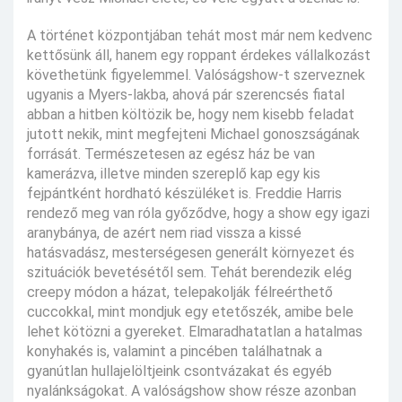
A történet központjában tehát most már nem kedvenc
kettősünk áll, hanem egy roppant érdekes vállalkozást
követhetünk figyelemmel. Valóságshow-t szerveznek
ugyanis a Myers-lakba, ahová pár szerencsés fiatal
abban a hitben költözik be, hogy nem kisebb feladat
jutott nekik, mint megfejteni Michael gonoszságának
forrását. Természetesen az egész ház be van
kamerázva, illetve minden szereplő kap egy kis
fejpántként hordható készüléket is. Freddie Harris
rendező meg van róla győződve, hogy a show egy igazi
aranybánya, de azért nem riad vissza a kissé
hatásvadász, mesterségesen generált környezet és
szituációk bevetésétől sem. Tehát berendezik elég
creepy módon a házat, telepakolják félreérthető
cuccokkal, mint mondjuk egy etetőszék, amibe bele
lehet kötözni a gyereket. Elmaradhatatlan a hatalmas
konyhakés is, valamint a pincében találhatnak a
gyanútlan hullajelöltjeink csontvázakat és egyéb
nyalánkságokat. A valóságshow show része azonban