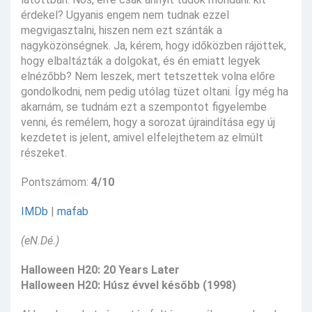
érdekel? Ugyanis engem nem tudnak ezzel
megvigasztalni, hiszen nem ezt szánták a
nagyközönségnek. Ja, kérem, hogy időközben rájöttek,
hogy elbaltázták a dolgokat, és én emiatt legyek
elnézőbb? Nem leszek, mert tetszettek volna előre
gondolkodni, nem pedig utólag tüzet oltani. Így még ha
akarnám, se tudnám ezt a szempontot figyelembe
venni, és remélem, hogy a sorozat újraindítása egy új
kezdetet is jelent, amivel elfelejthetem az elmúlt
részeket.
Pontszámom:
4/10
IMDb
|
mafab
(eN.Dé.)
Halloween H20: 20 Years Later
Halloween H20: Húsz évvel később (1998)