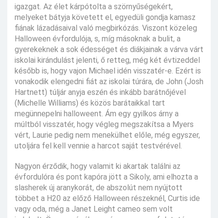
igazgat. Az élet kárpótolta a szörnyűségekért,
melyeket bátyja követett el, egyedüli gondja kamasz
fiának lázadásaival való megbirkózás. Viszont közeleg
Halloween évfordulója, s, míg másoknak a bulit, a
gyerekeknek a sok édességet és diákjainak a várva várt
iskolai kirándulást jelenti, ő retteg, még két évtizeddel
később is, hogy vajon Michael idén visszatér-e. Ezért is
vonakodik elengedni fiát az iskolai túrára, de John (Josh
Hartnett) túljár anyja eszén és inkább barátnőjével
(Michelle Williams) és közös barátaikkal tart
megünnepelni halloweent. Ám egy gyilkos árny a
múltból visszatér, hogy végleg megszakítsa a Myers
vért, Laurie pedig nem menekülhet előle, még egyszer,
utoljára fel kell vennie a harcot saját testvérével.
Nagyon érződik, hogy valamit ki akartak találni az
évfordulóra és pont kapóra jött a Sikoly, ami elhozta a
slasherek új aranykorát, de abszolút nem nyújtott
többet a H20 az előző Halloween részeknél, Curtis ide
vagy oda, még a Janet Leight cameo sem volt