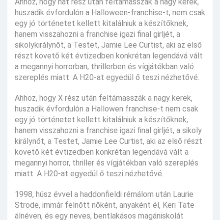
Ahhoz, hogy hat rész után feltámasszák a nagy kerek,
huszadik évfordulón a Halloween-franchise-t, nem csak
egy jó történetet kellett kitalálniuk a készítőknek,
hanem visszahozni a franchise igazi final girljét, a
sikolykirálynőt, a Testet, Jamie Lee Curtist, aki az első
részt követő két évtizedben konkrétan legendává vált
a megannyi horrorban, thrillerben és vígjátékban való
szereplés miatt. A H20-at egyedül ő teszi nézhetővé.
Ahhoz, hogy X rész után feltámasszák a nagy kerek,
huszadik évfordulón a Hallowen franchise-t nem csak
egy jó történetet kellett kitalálniuk a készítőknek,
hanem visszahozni a franchise igazi final girljét, a sikoly
királynőt, a Testet, Jamie Lee Curtist, aki az első részt
követő két évtizedben konkrétan legendává vált a
megannyi horror, thriller és vígjátékban való szereplés
miatt. A H20-at egyedül ő teszi nézhetővé.
1998, húsz évvel a haddonfieldi rémálom után Laurie
Strode, immár felnőtt nőként, anyaként él, Keri Tate
álnéven, és egy neves, bentlakásos magániskolát