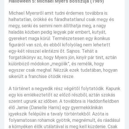
Halloween 5: Michael Myers bosszúja (1989)
Michael Myersről amit tudni érdemes továbbra is:
halhatatlan, örökké és fáradhatatlanul csak megy és
megy, senki és semmi nem állíthatja meg, a nagy
haladás közben pedig legyak pár embert, kutyát,
gyereket maga körül. Természetesen egy ikonikus
figuráról van szó, és ebből kifolyólag nem lehetett
egy-két résszel elintézni őt. Sajnos. Tehát a
forgatókönyv az, hogy Myers jön, kinyír pár tinit, aztán
különböző módokon „megölik”, és remélik, hogy
egyszer csak meghal. Nézzük ezek tudatában, hogyan
sikerült a franchise ötödik része.
A történet a negyedik rész végétől folytatódik. Kapunk
egy kis emlékeztetőt az előző részből, aztán szokás
szerint ugrunk az időben. A továbbra is Haddonfieldben
élő Jamie (Danielle Harris) egy gyermekklinikán
igyekszik felépülni a tavaly történtekből. Azóta is
folyamatosan rohamok gyötrik, megnémult, és ráadásul
a környéken élők utálatával is meg kell küzdenie. Csak