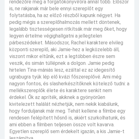
rendezőre meg a forgatókönyvíróra annál több. Először
is, ne rakjanak már bele ennyi szereplőt egy
folytatásba, ha az előző részből kapunk négyet. Ha
pedig mégis a szereplőhalmozás mellett döntenek,
legalább tisztességesen ritkítsák már meg őket, hogy
legyen értelme végighallgatni a jellegtelen
párbeszédeket. Másodszor, Rachel karaktere elvileg
központi szereplő, aki Jamie-hez a legközelebb áll,
viszont mikor eltűnik, ezt a legtöbben észre sem
veszik, és simán túllépnek a dolgon. Jamie pedig
hirtelen Tina-mániás lesz, ezáltal ez az idegesítő
ugrabugra tyúk lép elő kvázi főszereplővé. Ami még
nagyon fontos, és slasherkészítőknek kötelező tudni: a
mellékszereplők élete és karaktere senkit nem
érdekel. Ők az apríték, akiknek a gyönyörűen
kivitelezett halálát nézhetjük, nem nekik kiabálunk,
hogy forduljanak már meg. Tehát kellene a filmbe egy
rendesen felépített hősnő is, akiért szurkolhatunk, és
ami ebben a filmben teljesen össze volt kavarva.
Egyetlen szereplő sem érdekelt igazán, a kis Jamie-t
leszámítva.