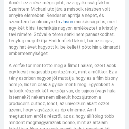
Amiért ez a rész mégis jobb, az a gyilkosságfaktor.
Szerintem Michael utoljára a második részben volt
ennyire elemében. Rendesen aprítja a népet, és
szerintem tanulmányozta
Jason
munkásságát is, mert
egy-két ölési technikája nagyon emlékeztet a kristály-
tavi rémére. Szóval e téren senki nem panaszkodhat,
tényleg megritkítja Haddonfield lakóit, bár az is igaz,
hogy hat évet hagyott ki, be kellett pótolnia a kimaradt
embermennyiséget.
A vérfaktor mentette meg a filmet nálam, ezért adok
egy kicsit magasabb pontszámot, mint a múltkor. Ez a
tény azonban nagyon jól mutatja, hogy ez a film bizony
nem jó, hiszen csak a gyilok menti meg. Egyébként a
hatodik résznek két verziója van, de sajnos (vagy hála
Istennek?) nekem nem sikerült hozzájutnom a
producer's cuthoz, lehet, az univerzum akart ezzel
üzenni, hogy vigyázzak az ép elmémre. Amit
megtudtam erről a részről, az az, hogy állítólag több
mindent megmagyaráznak benne, mint az általam
látottban. Nos, erre csak annyit tudok mondani: kit