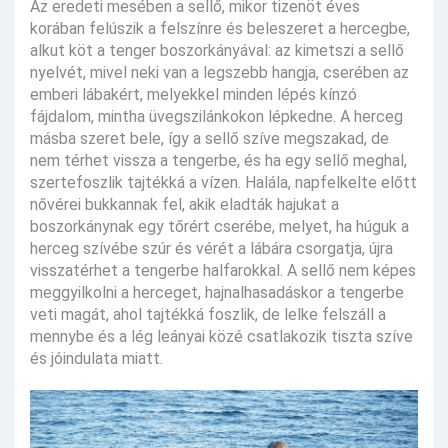
Az eredeti mesében a sellő, mikor tizenöt éves
korában felúszik a felszínre és beleszeret a hercegbe,
alkut köt a tenger boszorkányával: az kimetszi a sellő
nyelvét, mivel neki van a legszebb hangja, cserében az
emberi lábakért, melyekkel minden lépés kínzó
fájdalom, mintha üvegszilánkokon lépkedne. A herceg
másba szeret bele, így a sellő szíve megszakad, de
nem térhet vissza a tengerbe, és ha egy sellő meghal,
szertefoszlik tajtékká a vízen. Halála, napfelkelte előtt
nővérei bukkannak fel, akik eladták hajukat a
boszorkánynak egy tőrért cserébe, melyet, ha húguk a
herceg szívébe szúr és vérét a lábára csorgatja, újra
visszatérhet a tengerbe halfarokkal. A sellő nem képes
meggyilkolni a herceget, hajnalhasadáskor a tengerbe
veti magát, ahol tajtékká foszlik, de lelke felszáll a
mennybe és a lég leányai közé csatlakozik tiszta szíve
és jóindulata miatt.