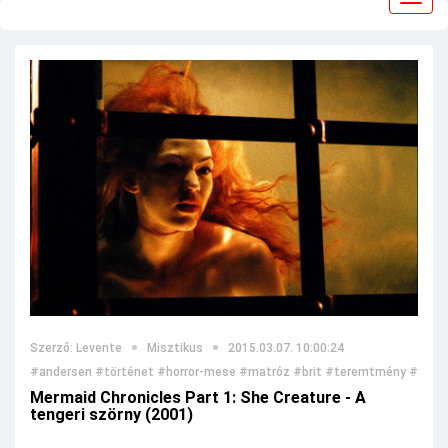
navig
Szerző: Levente
Misztikus
2015.03.07. 10:00:24
#andersen
#történet
#horror-mese
#matróz
#brit
#teremtmény
#teng
Mermaid Chronicles Part 1: She Creature - A
tengeri szörny (2001)