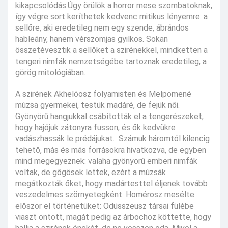
kikapcsolódás.Úgy örülök a horror mese szombatoknak,
így végre sort keríthetek kedvenc mitikus lényemre: a
sellőre, aki eredetileg nem egy szende, ábrándos
hableány, hanem vérszomjas gyilkos. Sokan
összetévesztik a sellőket a szirénekkel, mindketten a
tengeri nimfák nemzetségébe tartoznak eredetileg, a
görög mitológiában.
A szirének Akhelóosz folyamisten és Melpomené
múzsa gyermekei, testük madáré, de fejük női.
Gyönyörű hangjukkal csábították el a tengerészeket,
hogy hajójuk zátonyra fusson, és ők kedvükre
vadászhassák le prédájukat. Számuk háromtól kilencig
tehető, más és más forrásokra hivatkozva, de egyben
mind megegyeznek: valaha gyönyörű emberi nimfák
voltak, de gőgösek lettek, ezért a múzsák
megátkozták őket, hogy madártesttel éljenek tovább
veszedelmes szörnyetegként. Homérosz mesélte
először el történetüket: Odüsszeusz társai fülébe
viaszt öntött, magát pedig az árbochoz köttette, hogy