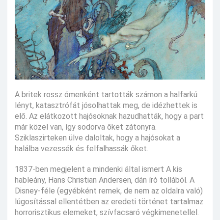
A britek rossz ómenként tartották számon a halfarkú
lényt, katasztrófát jósolhattak meg, de idézhettek is
elő. Az elátkozott hajósoknak hazudhatták, hogy a part
már közel van, így sodorva őket zátonyra.
Sziklaszirteken ülve daloltak, hogy a hajósokat a
halálba vezessék és felfalhassák őket.
1837-ben megjelent a mindenki által ismert A kis
hableány, Hans Christian Andersen, dán író tollából. A
Disney-féle (egyébként remek, de nem az oldalra való)
lúgosítással ellentétben az eredeti történet tartalmaz
horrorisztikus elemeket, szívfacsaró végkimenetellel.