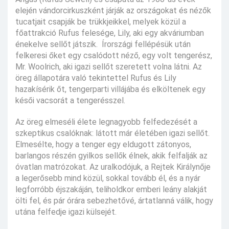
elején vándorcirkuszként járják az országokat és nézők
tucatjait csapják be trükkjeikkel, melyek közül a
főattrakció Rufus felesége, Lily, aki egy akváriumban
énekelve sellőt játszik. Írországi fellépésük után
felkeresi őket egy csalódott néző, egy volt tengerész,
Mr. Woolrich, aki igazi sellőt szeretett volna látni. Az
öreg állapotára való tekintettel Rufus és Lily
hazakísérik őt, tengerparti villájába és elköltenek egy
késői vacsorát a tengerésszel.
Az öreg elmeséli élete legnagyobb felfedezését a
szkeptikus csalóknak: látott már életében igazi sellőt.
Elmesélte, hogy a tenger egy eldugott zátonyos,
barlangos részén gyilkos sellők élnek, akik felfalják az
óvatlan matrózokat. Az uralkodójuk, a Rejtek Királynője
a legerősebb mind közül, sokkal tovább él, és a nyár
legforróbb éjszakáján, teliholdkor emberi leány alakját
ölti fel, és pár órára sebezhetővé, ártatlanná válik, hogy
utána felfedje igazi külsejét.