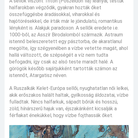
A sellők viszont Tritón (Poszeidón fia) leányai, testük
halfarokban végződik, gyakran hozták őket
összefüggésbe áradásokkal, viharokkal és
hajótörésekkel, de írták már le jóindulatú, romantikus
lényként is. Alakjuk paradoxon. A sellők eredete i.e.
1000-ből, az Asszír Birodalomból származik. Astraum
istennő beleszeretett egy pásztorba, de akaratlanul
megölte, így szégyenében a vízbe vetette magát, ahol
hallá változott, de szépségét a víz nem tudta
befogadni, így csak az alsó teste maradt halé. A
görögök később sajátjukként tartották számon az
istennőt, Atargatisz néven.
A Ruszalkák Kelet-Európa sellői, nyughatatlan női lelkei,
akik erőszakos halált haltak, gyilkosság áldozatai, vízbe
fulladtak. Nincs halfarkuk, sápadt bőrük és hosszú,
zöld, hínárszerű hajuk van, éjszakánként kicsalják a
férfiakat énekükkel, hogy vízbe fojthassák őket.