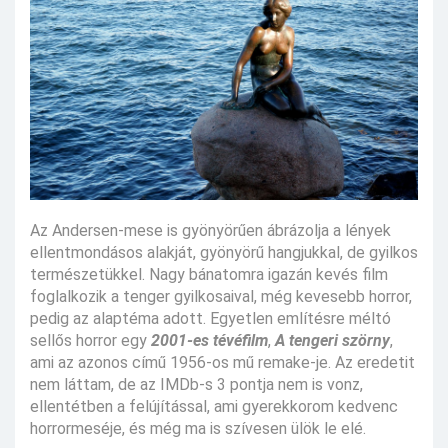
Az Andersen-mese is gyönyörűen ábrázolja a lények
ellentmondásos alakját, gyönyörű hangjukkal, de gyilkos
természetükkel. Nagy bánatomra igazán kevés film
foglalkozik a tenger gyilkosaival, még kevesebb horror,
pedig az alaptéma adott. Egyetlen említésre méltó
sellős horror egy
2001-es tévéfilm
,
A tengeri szörny
,
ami az azonos című 1956-os mű remake-je. Az eredetit
nem láttam, de az IMDb-s 3 pontja nem is vonz,
ellentétben a felújítással, ami gyerekkorom kedvenc
horrormeséje, és még ma is szívesen ülök le elé.