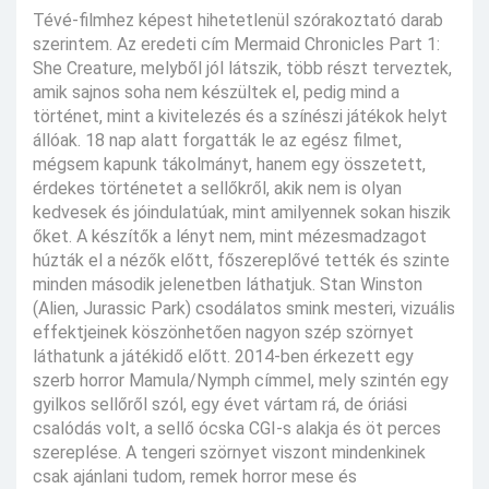
Tévé-filmhez képest hihetetlenül szórakoztató darab
szerintem. Az eredeti cím Mermaid Chronicles Part 1:
She Creature, melyből jól látszik, több részt terveztek,
amik sajnos soha nem készültek el, pedig mind a
történet, mint a kivitelezés és a színészi játékok helyt
állóak. 18 nap alatt forgatták le az egész filmet,
mégsem kapunk tákolmányt, hanem egy összetett,
érdekes történetet a sellőkről, akik nem is olyan
kedvesek és jóindulatúak, mint amilyennek sokan hiszik
őket. A készítők a lényt nem, mint mézesmadzagot
húzták el a nézők előtt, főszereplővé tették és szinte
minden második jelenetben láthatjuk. Stan Winston
(Alien, Jurassic Park) csodálatos smink mesteri, vizuális
effektjeinek köszönhetően nagyon szép szörnyet
láthatunk a játékidő előtt. 2014-ben érkezett egy
szerb horror Mamula/Nymph címmel, mely szintén egy
gyilkos sellőről szól, egy évet vártam rá, de óriási
csalódás volt, a sellő ócska CGI-s alakja és öt perces
szereplése. A tengeri szörnyet viszont mindenkinek
csak ajánlani tudom, remek horror mese és