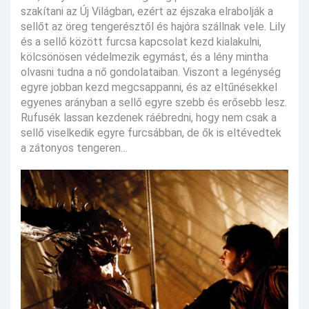
szakítani az Új Világban, ezért az éjszaka elrabolják a
sellőt az öreg tengerésztől és hajóra szállnak vele. Lily
és a sellő között furcsa kapcsolat kezd kialakulni,
kölcsönösen védelmezik egymást, és a lény mintha
olvasni tudna a nő gondolataiban. Viszont a legénység
egyre jobban kezd megcsappanni, és az eltűnésekkel
egyenes arányban a sellő egyre szebb és erősebb lesz.
Rufusék lassan kezdenek ráébredni, hogy nem csak a
sellő viselkedik egyre furcsábban, de ők is eltévedtek
a zátonyos tengeren…