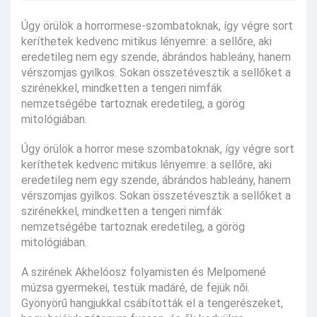
Úgy örülök a horrormese-szombatoknak, így végre sort
keríthetek kedvenc mitikus lényemre: a sellőre, aki
eredetileg nem egy szende, ábrándos hableány, hanem
vérszomjas gyilkos. Sokan összetévesztik a sellőket a
szirénekkel, mindketten a tengeri nimfák
nemzetségébe tartoznak eredetileg, a görög
mitológiában.
Úgy örülök a horror mese szombatoknak, így végre sort
keríthetek kedvenc mitikus lényemre: a sellőre, aki
eredetileg nem egy szende, ábrándos hableány, hanem
vérszomjas gyilkos. Sokan összetévesztik a sellőket a
szirénekkel, mindketten a tengeri nimfák
nemzetségébe tartoznak eredetileg, a görög
mitológiában.
A szirének Akhelóosz folyamisten és Melpomené
múzsa gyermekei, testük madáré, de fejük női.
Gyönyörű hangjukkal csábították el a tengerészeket,