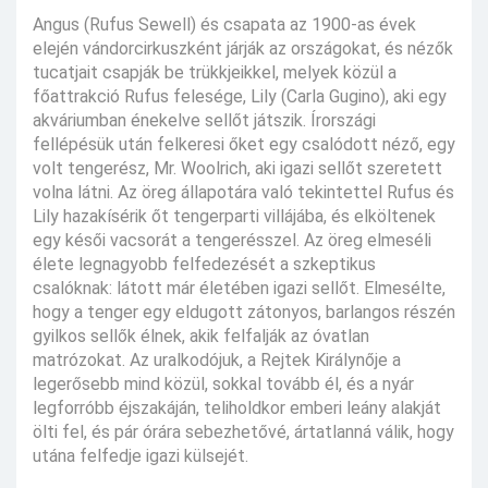
Angus (Rufus Sewell) és csapata az 1900-as évek
elején vándorcirkuszként járják az országokat, és nézők
tucatjait csapják be trükkjeikkel, melyek közül a
főattrakció Rufus felesége, Lily (Carla Gugino), aki egy
akváriumban énekelve sellőt játszik. Írországi
fellépésük után felkeresi őket egy csalódott néző, egy
volt tengerész, Mr. Woolrich, aki igazi sellőt szeretett
volna látni. Az öreg állapotára való tekintettel Rufus és
Lily hazakísérik őt tengerparti villájába, és elköltenek
egy késői vacsorát a tengerésszel. Az öreg elmeséli
élete legnagyobb felfedezését a szkeptikus
csalóknak: látott már életében igazi sellőt. Elmesélte,
hogy a tenger egy eldugott zátonyos, barlangos részén
gyilkos sellők élnek, akik felfalják az óvatlan
matrózokat. Az uralkodójuk, a Rejtek Királynője a
legerősebb mind közül, sokkal tovább él, és a nyár
legforróbb éjszakáján, teliholdkor emberi leány alakját
ölti fel, és pár órára sebezhetővé, ártatlanná válik, hogy
utána felfedje igazi külsejét.