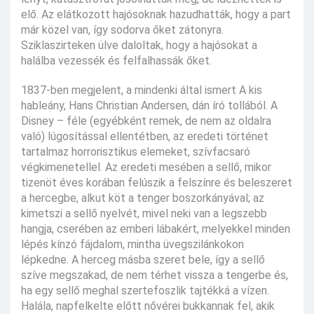
elő. Az elátkozott hajósoknak hazudhatták, hogy a part
már közel van, így sodorva őket zátonyra.
Sziklaszirteken ülve daloltak, hogy a hajósokat a
halálba vezessék és felfalhassák őket.
1837-ben megjelent, a mindenki által ismert A kis
hableány, Hans Christian Andersen, dán író tollából. A
Disney – féle (egyébként remek, de nem az oldalra
való) lúgosítással ellentétben, az eredeti történet
tartalmaz horrorisztikus elemeket, szívfacsaró
végkimenetellel. Az eredeti mesében a sellő, mikor
tizenöt éves korában felúszik a felszínre és beleszeret
a hercegbe, alkut köt a tenger boszorkányával; az
kimetszi a sellő nyelvét, mivel neki van a legszebb
hangja, cserében az emberi lábakért, melyekkel minden
lépés kínzó fájdalom, mintha üvegszilánkokon
lépkedne. A herceg másba szeret bele, így a sellő
szíve megszakad, de nem térhet vissza a tengerbe és,
ha egy sellő meghal szertefoszlik tajtékká a vízen.
Halála, napfelkelte előtt nővérei bukkannak fel, akik