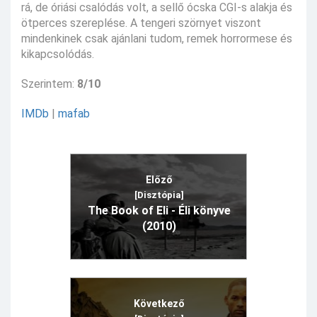
rá, de óriási csalódás volt, a sellő ócska CGI-s alakja és
ötperces szereplése. A tengeri szörnyet viszont
mindenkinek csak ajánlani tudom, remek horrormese és
kikapcsolódás.
Szerintem:
8/10
IMDb
|
mafab
Előző
[Disztópia]
The Book of Eli - Éli könyve
(2010)
Következő