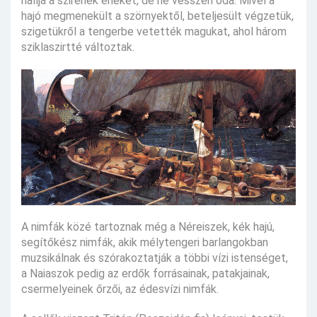
hallja a szirének énekét, de ne vesszen oda. Mivel a
hajó megmenekült a szörnyektől, beteljesült végzetük,
szigetükről a tengerbe vetették magukat, ahol három
sziklaszirtté változtak.
A nimfák közé tartoznak még a Néreiszek, kék hajú,
segítőkész nimfák, akik mélytengeri barlangokban
muzsikálnak és szórakoztatják a többi vízi istenséget,
a Naiaszok pedig az erdők forrásainak, patakjainak,
csermelyeinek őrzői, az édesvízi nimfák.