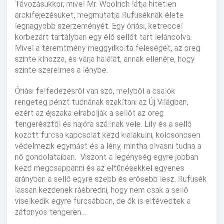
Távozásukkor, mivel Mr. Woolrich látja hitetlen
arckifejezésüket, megmutatja Rufuséknak élete
legnagyobb szerzeményét. Egy óriási, ketreccel
körbezárt tartályban egy élő sellőt tart leláncolva.
Mivel a teremtmény meggyilkolta feleségét, az öreg
szinte kínozza, és várja halálát, annak ellenére, hogy
szinte szerelmes a lénybe.
Óriási felfedezésről van szó, melyből a csalók
rengeteg pénzt tudnának szakítani az Új Világban,
ezért az éjszaka elrabolják a sellőt az öreg
tengerésztől és hajóra szállnak vele. Lily és a sellő
között furcsa kapcsolat kezd kialakulni, kölcsönösen
védelmezik egymást és a lény, mintha olvasni tudna a
nő gondolataiban. Viszont a legénység egyre jobban
kezd megcsappanni és az eltűnésekkel egyenes
arányban a sellő egyre szebb és erősebb lesz. Rufusék
lassan kezdenek ráébredni, hogy nem csak a sellő
viselkedik egyre furcsábban, de ők is eltévedtek a
zátonyos tengeren…