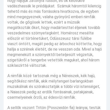
hogy hajójuk zátonyra fusson, és ők kedvükre
vadászhassák le prédájukat. Számuk háromtól kilencig
tehető más és más forrásokra hivatkozva, de egyben
mind megegyeznek; valaha gyönyörű emberi nimfák
voltak, de gőgösek lettek, ezért a múzsák
megátkozták őket, hogy madártesttel éljenek tovább
veszedelmes szörnyetegként. Homérosz mesélte
először el történetüket, Odüsszeusz társi fülébe
viaszt öntött, magát pedig az árbochoz köttette, hogy
hallja a szirének életét, de ne vesszen oda. Mivel a hajó
megmenekült a szörnyektől beteljesült végzetük,
szigetükről a tengerbe vetették magukat, ahol három
sziklaszirtté változtak.
A nimfák közé tartoznak még a Néreiszek, kék hajú,
segítőkész nimfák, akik mélytengeri barlangokban
muzsikálnak és szórakoztatják a többi vízi istenséget,
a Naiaszok pedig az erdők forrásainak, patakjainak,
csermelyeinek őrzői, az édesvízi nimfák.
A sellők viszont Tritón (Posszeidón fia) leányai, testük