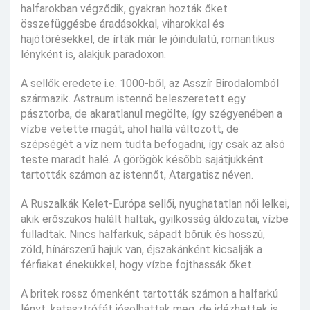
halfarokban végződik, gyakran hozták őket
összefüggésbe áradásokkal, viharokkal és
hajótörésekkel, de írták már le jóindulatú, romantikus
lényként is, alakjuk paradoxon.
A sellők eredete i.e. 1000-ből, az Asszír Birodalomból
származik. Astraum istennő beleszeretett egy
pásztorba, de akaratlanul megölte, így szégyenében a
vízbe vetette magát, ahol hallá változott, de
szépségét a víz nem tudta befogadni, így csak az alsó
teste maradt halé. A görögök később sajátjukként
tartották számon az istennőt, Atargatisz néven.
A Ruszalkák Kelet-Európa sellői, nyughatatlan női lelkei,
akik erőszakos halált haltak, gyilkosság áldozatai, vízbe
fulladtak. Nincs halfarkuk, sápadt bőrük és hosszú,
zöld, hínárszerű hajuk van, éjszakánként kicsalják a
férfiakat énekükkel, hogy vízbe fojthassák őket.
A britek rossz ómenként tartották számon a halfarkú
lényt, katasztrófát jósolhattak meg, de idézhettek is