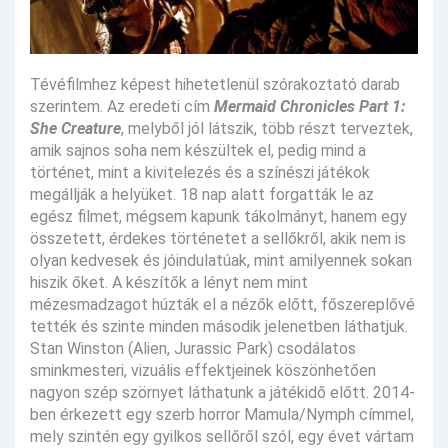
Tévéfilmhez képest hihetetlenül szórakoztató darab
szerintem. Az eredeti cím
Mermaid Chronicles Part 1:
She Creature
, melyből jól látszik, több részt terveztek,
amik sajnos soha nem készültek el, pedig mind a
történet, mint a kivitelezés és a színészi játékok
megállják a helyüket. 18 nap alatt forgatták le az
egész filmet, mégsem kapunk tákolmányt, hanem egy
összetett, érdekes történetet a sellőkről, akik nem is
olyan kedvesek és jóindulatúak, mint amilyennek sokan
hiszik őket. A készítők a lényt nem mint
mézesmadzagot húzták el a nézők előtt, főszereplővé
tették és szinte minden második jelenetben láthatjuk.
Stan Winston (Alien, Jurassic Park) csodálatos
sminkmesteri, vizuális effektjeinek köszönhetően
nagyon szép szörnyet láthatunk a játékidő előtt. 2014-
ben érkezett egy szerb horror Mamula/Nymph címmel,
mely szintén egy gyilkos sellőről szól, egy évet vártam