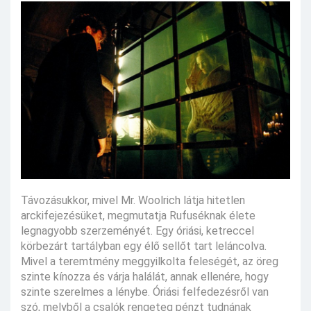
Távozásukkor, mivel Mr. Woolrich látja hitetlen
arckifejezésüket, megmutatja Rufuséknak élete
legnagyobb szerzeményét. Egy óriási, ketreccel
körbezárt tartályban egy élő sellőt tart leláncolva.
Mivel a teremtmény meggyilkolta feleségét, az öreg
szinte kínozza és várja halálát, annak ellenére, hogy
szinte szerelmes a lénybe. Óriási felfedezésről van
szó, melyből a csalók rengeteg pénzt tudnának