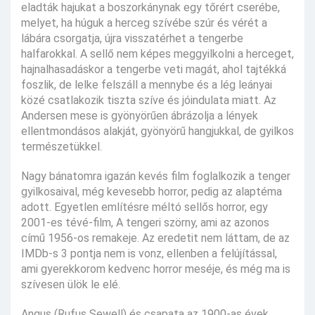
eladták hajukat a boszorkánynak egy tőrért cserébe,
melyet, ha húguk a herceg szívébe szúr és vérét a
lábára csorgatja, újra visszatérhet a tengerbe
halfarokkal. A sellő nem képes meggyilkolni a herceget,
hajnalhasadáskor a tengerbe veti magát, ahol tajtékká
foszlik, de lelke felszáll a mennybe és a lég leányai
közé csatlakozik tiszta szíve és jóindulata miatt. Az
Andersen mese is gyönyörűen ábrázolja a lények
ellentmondásos alakját, gyönyörű hangjukkal, de gyilkos
természetükkel.
Nagy bánatomra igazán kevés film foglalkozik a tenger
gyilkosaival, még kevesebb horror, pedig az alaptéma
adott. Egyetlen említésre méltó sellős horror, egy
2001-es tévé-film, A tengeri szörny, ami az azonos
című 1956-os remakeje. Az eredetit nem láttam, de az
IMDb-s 3 pontja nem is vonz, ellenben a felújítással,
ami gyerekkorom kedvenc horror meséje, és még ma is
szívesen ülök le elé.
Angus (Rufus Sewell) és csapata az 1900-as évek