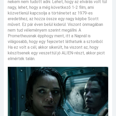
nekem nem tudott adni. Lehet, hogy az elvárás volt túl
nagy, lehet, hogy a még következő 1-2 film, ami
közvetlenül kapcsolja a történetet az 1979-es
eredetihez, az hozza össze egy nagy képbe Scott
műveit. Ez pár éven belül kiderül. Viszont önmagában
nem tud véleményem szerint megállni. A
Prometheusnak épphogy ment, itt a Napnál is
világosabb, hogy egy fejezetet láthatunk a sztoriból.
Ha ez volt a cél, akkor sikerült, ha viszont az, hogy
készítsenek egy veszettül jó ALIEN-részt, akkor picit
elmérték talán.