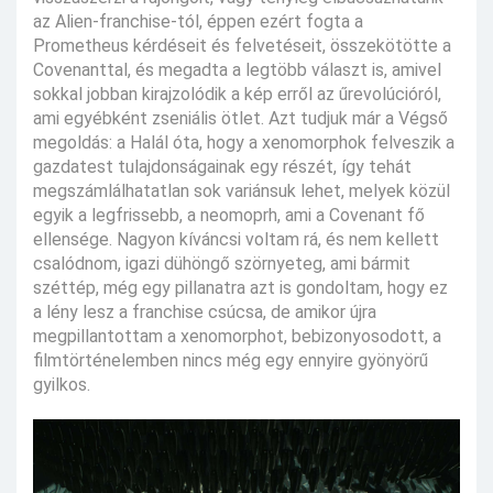
az Alien-franchise-tól, éppen ezért fogta a
Prometheus kérdéseit és felvetéseit, összekötötte a
Covenanttal, és megadta a legtöbb választ is, amivel
sokkal jobban kirajzolódik a kép erről az űrevolúcióról,
ami egyébként zseniális ötlet. Azt tudjuk már a Végső
megoldás: a Halál óta, hogy a xenomorphok felveszik a
gazdatest tulajdonságainak egy részét, így tehát
megszámlálhatatlan sok variánsuk lehet, melyek közül
egyik a legfrissebb, a neomoprh, ami a Covenant fő
ellensége. Nagyon kíváncsi voltam rá, és nem kellett
csalódnom, igazi dühöngő szörnyeteg, ami bármit
széttép, még egy pillanatra azt is gondoltam, hogy ez
a lény lesz a franchise csúcsa, de amikor újra
megpillantottam a xenomorphot, bebizonyosodott, a
filmtörténelemben nincs még egy ennyire gyönyörű
gyilkos.