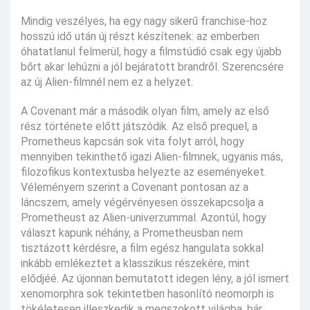
Mindig veszélyes, ha egy nagy sikerű franchise-hoz
hosszú idő után új részt készítenek: az emberben
óhatatlanul felmerül, hogy a filmstúdió csak egy újabb
bőrt akar lehúzni a jól bejáratott brandről. Szerencsére
az új Alien-filmnél nem ez a helyzet.
A Covenant már a második olyan film, amely az első
rész története előtt játszódik. Az első prequel, a
Prometheus kapcsán sok vita folyt arról, hogy
mennyiben tekinthető igazi Alien-filmnek, ugyanis más,
filozofikus kontextusba helyezte az eseményeket.
Véleményem szerint a Covenant pontosan az a
láncszem, amely végérvényesen összekapcsolja a
Prometheust az Alien-univerzummal. Azontúl, hogy
választ kapunk néhány, a Prometheusban nem
tisztázott kérdésre, a film egész hangulata sokkal
inkább emlékeztet a klasszikus részekére, mint
elődjéé. Az újonnan bemutatott idegen lény, a jól ismert
xenomorphra sok tekintetben hasonlító neomorph is
tökéletesen illeszkedik a megszokott világba, bár