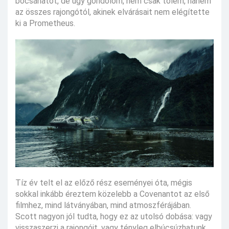
bocsánatot, de úgy gondolom, nem csak tőlem, hanem
az összes rajongótól, akinek elvárásait nem elégítette
ki a Prometheus.
Tíz év telt el az előző rész eseményei óta, mégis
sokkal inkább éreztem közelebb a Covenantot az első
filmhez, mind látványában, mind atmoszférájában.
Scott nagyon jól tudta, hogy ez az utolsó dobása: vagy
visszaszerzi a rajongóit, vagy tényleg elbúcsúzhatunk