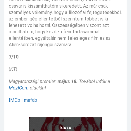
csavar is kiszámíthatóra sikeredett. Az már csak
személyes vélemény, hogy a filozófiai fejtegetésekből,
az ember-gép ellentétből szerintem többet is ki
lehetett volna hozni. Összességében viszont azt
mondhatom, hogy kezdeti fenntartásaimmal
ellentétben, egyáltalán nem felesleges film ez az
Alien-sorozat rajongói számára.
7/10
(
KT
)
Magyarországi premier:
május 18.
További infók a
MozICom
oldalán!
IMDb
|
mafab
Előző