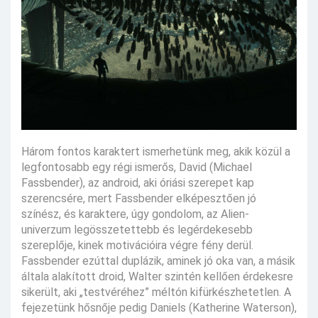
Három fontos karaktert ismerhetünk meg, akik közül a
legfontosabb egy régi ismerős, David (Michael
Fassbender), az android, aki óriási szerepet kap
szerencsére, mert Fassbender elképesztően jó
színész, és karaktere, úgy gondolom, az Alien-
univerzum legösszetettebb és legérdekesebb
szereplője, kinek motivációira végre fény derül.
Fassbender ezúttal duplázik, aminek jó oka van, a másik
általa alakított droid, Walter szintén kellően érdekesre
sikerült, aki „testvéréhez” méltón kifürkészhetetlen. A
fejezetünk hősnője pedig Daniels (Katherine Waterson),