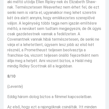
aki méltó utódja Ellen Ripley-nek és Elizabeth Shaw-
nak. Természetesen Weaverhez nem érhet fel, de ezt
senki nem is várta el, ugyanakkor meg lehet szeretni
két óra alatt annyira, hogy emlékezetes szereplővé
váljon. A legénység többi tagja nem igazán említésre
méltó, a nevüket sem tudtam megjegyezni, de ők úgyis
csak gazdatestnek vannak a fedélzeten. A
Covenantnek vannak hibái természetesen, de senki ne
várja el a lehetetlent, úgysem lesz jobb az első két
résznél, a Prometheust teljesen beolvasztja a
franchise-ba, viszont teljesen önálló fejezetként nem
állja meg a helyét. Ami viszont biztos, a Halál még
mindig Ridley Scottnak áll a legjobban.
8/10
(
Levente
)
Eddig három dolog biztos a filmmel kapcsolatban.
Az első, hogy ezt a rajongóknak csinálták. Itt minden