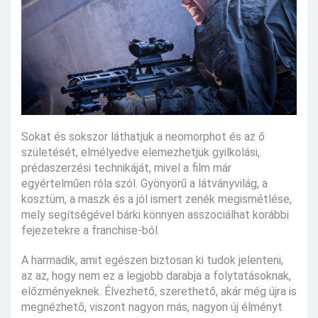
Sokat és sokszor láthatjuk a neomorphot és az ő
születését, elmélyedve elemezhetjük gyilkolási,
prédaszerzési technikáját, mivel a film már
egyértelműen róla szól. Gyönyörű a látványvilág, a
kosztüm, a maszk és a jól ismert zenék megismétlése,
mely segítségével bárki könnyen asszociálhat korábbi
fejezetekre a franchise-ból.
A harmadik, amit egészen biztosan ki tudok jelenteni,
az az, hogy nem ez a legjobb darabja a folytatásoknak,
előzményeknek. Élvezhető, szerethető, akár még újra is
megnézhető, viszont nagyon más, nagyon új élményt