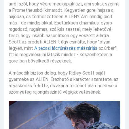
arról szól, hogy végre megkapjuk azt, ami sokak szerint
a Prometheusból kimaradt. Kegyetlen gore, hajsza a
hajóban, és természetesen A LÉNY. Ami mindig picit
más - de mindig okkal. Esetünkben dinamikus, gyors
ragadozó, rugalmas, szálkás testtel, mely lehetővé
teszi, hogy inkább hasonlítson egy veszett állatra.
Scott az eredeti ALIEN-t úgy csinálta, hogy "olyan
legyen, mint
A texasi lácfűrészes mészárlás
az űrben".
Itt is megvalósulni látszik mindez - köszönhetően a
gore-ban bővelkedő részeknek.
A második biztos dolog, hogy Ridley Scott saját
gyermeke az ALIEN. Érezhető a karakter szeretete, az
atyáskodás felette, és akár a történet alárendelése a
szörnyeteg rajongásszintű végigkövetésének.