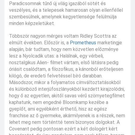
Paradicsomnak tűnő új világ igazából sötét és
veszélyes, és a telepesek hamarosan olyan ellenféllel
szembesülnek, amelynek kegyetlensége felülmúlja
minden képzeletüket.
Többször nagyon mérges voltam Ridley Scottra az
elmúlt években. Először is, a
Prometheus
marketingje
alapján, bár tudtam, hogy nem közvetlen előzménye
lesz a Nyolcadik utas: a Halálnak, egy vérbeli,
nosztalgikus Alien- filmet vártam, első látásra pedig
óriásit csalódtam, a filozofikus, a kánonból erőteljesen
kilógó, de eredeti felvetéssel bíró darabban.
Másodszor, mikor a folyamatos címváltoztatásokból
és különböző interjúfoszlányokból kezdett kirajzolódni,
hogy ő az egyetlen, akitől savas vérű szörnyetegfilmet
kaphatunk, nem engedné Bloomkamp kezébe a
gyeplőt, ami egyébként érthető, hisz az egész
franchise az ő gyermeke, akármilyenek is a részek, nem
lehet meg nem történtté tenni bizonyos dolgokat. A
Covenant pedig pontosan ezért a két dologért kért