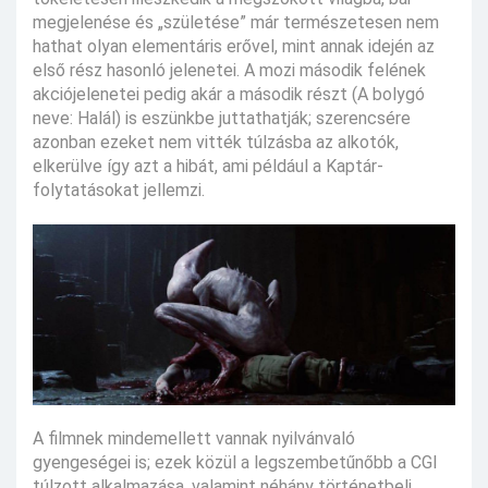
megjelenése és „születése” már természetesen nem
hathat olyan elementáris erővel, mint annak idején az
első rész hasonló jelenetei. A mozi második felének
akciójelenetei pedig akár a második részt (A bolygó
neve: Halál) is eszünkbe juttathatják; szerencsére
azonban ezeket nem vitték túlzásba az alkotók,
elkerülve így azt a hibát, ami például a Kaptár-
folytatásokat jellemzi.
A filmnek mindemellett vannak nyilvánvaló
gyengeségei is; ezek közül a legszembetűnőbb a CGI
túlzott alkalmazása, valamint néhány történetbeli