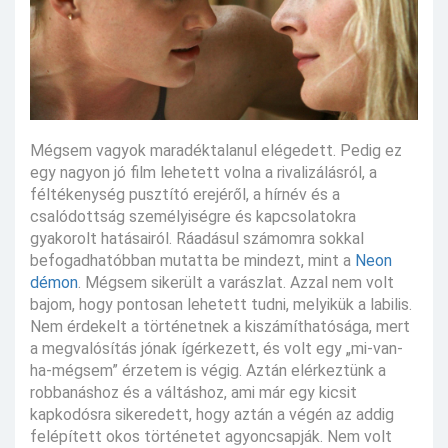
Mégsem vagyok maradéktalanul elégedett. Pedig ez
egy nagyon jó film lehetett volna a rivalizálásról, a
féltékenység pusztító erejéről, a hírnév és a
csalódottság személyiségre és kapcsolatokra
gyakorolt hatásairól. Ráadásul számomra sokkal
befogadhatóbban mutatta be mindezt, mint a
Neon
démon
. Mégsem sikerült a varászlat. Azzal nem volt
bajom, hogy pontosan lehetett tudni, melyikük a labilis.
Nem érdekelt a történetnek a kiszámíthatósága, mert
a megvalósítás jónak ígérkezett, és volt egy „mi-van-
ha-mégsem” érzetem is végig. Aztán elérkeztünk a
robbanáshoz és a váltáshoz, ami már egy kicsit
kapkodósra sikeredett, hogy aztán a végén az addig
felépített okos történetet agyoncsapják. Nem volt