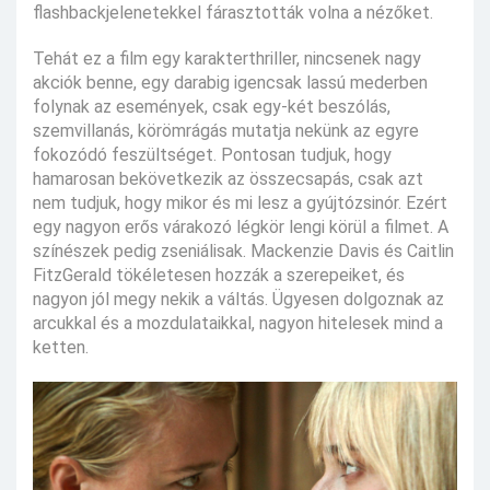
flashbackjelenetekkel fárasztották volna a nézőket.
Tehát ez a film egy karakterthriller, nincsenek nagy
akciók benne, egy darabig igencsak lassú mederben
folynak az események, csak egy-két beszólás,
szemvillanás, körömrágás mutatja nekünk az egyre
fokozódó feszültséget. Pontosan tudjuk, hogy
hamarosan bekövetkezik az összecsapás, csak azt
nem tudjuk, hogy mikor és mi lesz a gyújtózsinór. Ezért
egy nagyon erős várakozó légkör lengi körül a filmet. A
színészek pedig zseniálisak. Mackenzie Davis és Caitlin
FitzGerald tökéletesen hozzák a szerepeiket, és
nagyon jól megy nekik a váltás. Ügyesen dolgoznak az
arcukkal és a mozdulataikkal, nagyon hitelesek mind a
ketten.