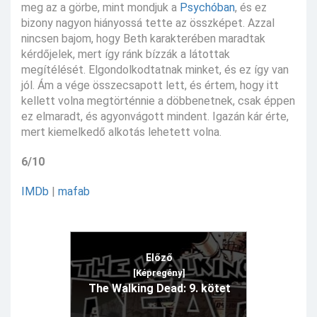
meg az a görbe, mint mondjuk a
Psychóban
, és ez
bizony nagyon hiányossá tette az összképet. Azzal
nincsen bajom, hogy Beth karakterében maradtak
kérdőjelek, mert így ránk bízzák a látottak
megítélését. Elgondolkodtatnak minket, és ez így van
jól. Ám a vége összecsapott lett, és értem, hogy itt
kellett volna megtörténnie a döbbenetnek, csak éppen
ez elmaradt, és agyonvágott mindent. Igazán kár érte,
mert kiemelkedő alkotás lehetett volna.
6/10
IMDb
|
mafab
Előző
[Képregény]
The Walking Dead: 9. kötet