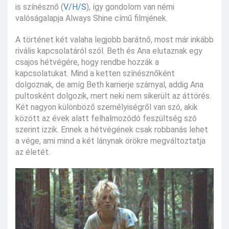
is színésznő (
V/H/S
), így gondolom van némi
valóságalapja Always Shine című filmjének.
A történet két valaha legjobb barátnő, most már inkább
rivális kapcsolatáról szól. Beth és Ana elutaznak egy
csajos hétvégére, hogy rendbe hozzák a
kapcsolatukat. Mind a ketten színésznőként
dolgoznak, de amíg Beth karrierje szárnyal, addig Ana
pultosként dolgozik, mert neki nem sikerült az áttörés.
Két nagyon különböző személyiségről van szó, akik
között az évek alatt felhalmozódó feszültség szó
szerint izzik. Ennek a hétvégének csak robbanás lehet
a vége, ami mind a két lánynak örökre megváltoztatja
az életét.