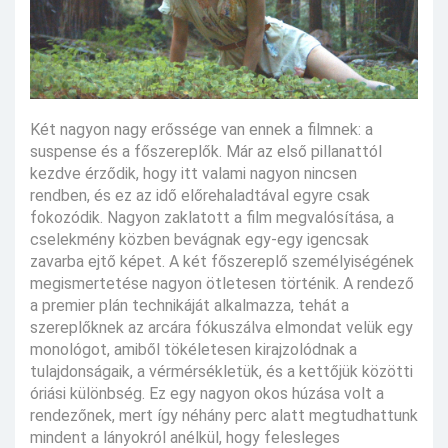
Két nagyon nagy erőssége van ennek a filmnek: a
suspense és a főszereplők. Már az első pillanattól
kezdve érződik, hogy itt valami nagyon nincsen
rendben, és ez az idő előrehaladtával egyre csak
fokozódik. Nagyon zaklatott a film megvalósítása, a
cselekmény közben bevágnak egy-egy igencsak
zavarba ejtő képet. A két főszereplő személyiségének
megismertetése nagyon ötletesen történik. A rendező
a premier plán technikáját alkalmazza, tehát a
szereplőknek az arcára fókuszálva elmondat velük egy
monológot, amiből tökéletesen kirajzolódnak a
tulajdonságaik, a vérmérsékletük, és a kettőjük közötti
óriási különbség. Ez egy nagyon okos húzása volt a
rendezőnek, mert így néhány perc alatt megtudhattunk
mindent a lányokról anélkül, hogy felesleges