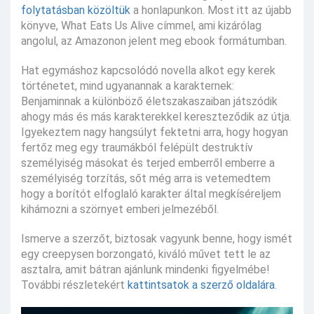
folytatásban közöltük
a honlapunkon. Most itt az újabb
könyve, What Eats Us Alive címmel, ami kizárólag
angolul, az Amazonon jelent meg ebook formátumban.
Hat egymáshoz kapcsolódó novella alkot egy kerek
történetet, mind ugyanannak a karakternek:
Benjaminnak a különböző életszakaszaiban játszódik
ahogy más és más karakterekkel kereszteződik az útja.
Igyekeztem nagy hangsúlyt fektetni arra, hogy hogyan
fertőz meg egy traumákból felépült destruktív
személyiség másokat és terjed emberről emberre a
személyiség torzítás, sőt még arra is vetemedtem
hogy a borítót elfoglaló karakter által megkíséreljem
kihámozni a szörnyet emberi jelmezéből.
Ismerve a szerzőt, biztosak vagyunk benne, hogy ismét
egy creepysen borzongató, kiváló művet tett le az
asztalra, amit bátran ajánlunk mindenki figyelmébe!
További részletekért
kattintsatok a szerző oldalára
.