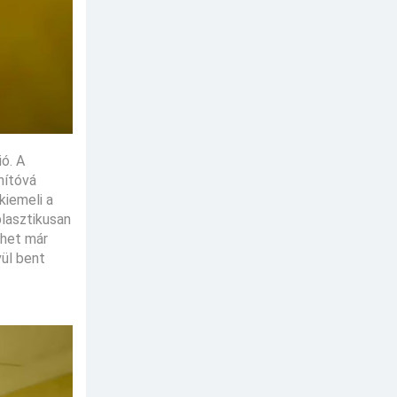
ió. A
nítóvá
kiemeli a
plasztikusan
ehet már
vül bent