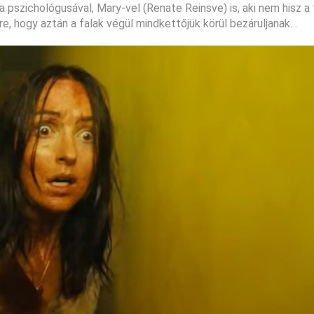
pszichológusával, Mary-vel (Renate Reinsve) is, aki nem hisz a f
re, hogy aztán a falak végül mindkettőjük körül bezáruljanak…