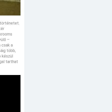
történetet.
tér
ckrooms
vülő –
m csak a
sáig több,
ó készül
gal tarthat