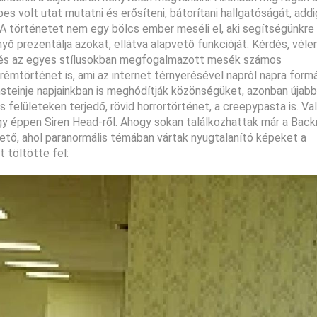
 volt utat mutatni és erősíteni, bátorítani hallgatóságát, addi
A történetet nem egy bölcs ember meséli el, aki segítségünkre 
ő prezentálja azokat, ellátva alapvető funkcióját. Kérdés, vél
tak és az egyes stílusokban megfogalmazott mesék számos
rémtörténet is, ami az internet térnyerésével napról napra formá
nsteinje napjainkban is meghódítják közönségüket, azonban újabb 
 felületeken terjedő, rövid horrortörténet, a creepypasta is. Va
vagy éppen Siren Head-ről. Ahogy sokan találkozhattak már a Bac
hető, ahol paranormális témában vártak nyugtalanító képeket a
 töltötte fel: