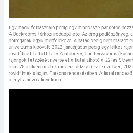
Egy másik felhasználó pedig egy mindössze pár soros hozzás
A Backrooms térközi irodaépülete. Az öreg padlószőnyeg, a s
horrorjának egyik mérföldköve. A hatás pedig nem maradt el
univerzuma kibővült. 2022. januárjában pedig egy lelkes ra
rövidfilmet töltött fel a Youtube-ra, The Backrooms (Found
rajongók tetszését nyerte el, a fiatal alkotó a ’22-es Stre
mint 78 millióan nézték meg az oldalon.) Ezt követően, 202
rövidfilmek alapján, Parsons rendezésében. A fiatal rendező
igényt a nézők figyelmére.