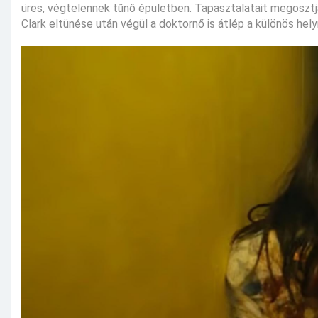
üres, végtelennek tűnő épületben. Tapasztalatait megosztja 
Clark eltünése után végül a doktornő is átlép a különös hely