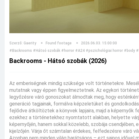
Szerző: Gaerity
Found footage
2026.06.03. 15:00:00
#Backrooms
#Hátsó szobák
#horror
#A24
#pszichológiai horror
#body
#
Backrooms - Hátsó szobák (2026)
Az emberiségnek mindig szüksége volt történetekre. Mesékre
mutatnak vagy éppen figyelmeztetnek. Az egykori történetm
legyőzésre váró gonoszokat álmodtak meg, hogy esténként 
generáció tagjainak, formálva képzeletüket és gondolkodás
fejlődve átköltöztek a könyvek lapjaira, majd a képernyők f
ezekhez a történetekhez nyomtatott alakban, helyette várja
képernyőjén, hanem sokkal közelebb, szobája csendjében, 
kijelzőjén. Várja őt számtalan érdekes, felfedezésre váró vi
Azonban nem minden világ barátságos – ezt sajnos idővel m