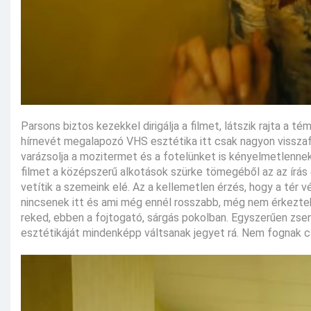
Parsons biztos kezekkel dirigálja a filmet, látszik rajta a 
hírnevét megalapozó VHS esztétika itt csak nagyon visszafo
varázsolja a mozitermet és a fotelünket is kényelmetlennek
filmet a középszerű alkotások szürke tömegéből az az írás
vetítik a szemeink elé. Az a kellemetlen érzés, hogy a tér 
nincsenek itt és ami még ennél rosszabb, még nem érkeztek 
reked, ebben a fojtogató, sárgás pokolban. Egyszerűen zseniá
esztétikáját mindenképp váltsanak jegyet rá. Nem fognak c