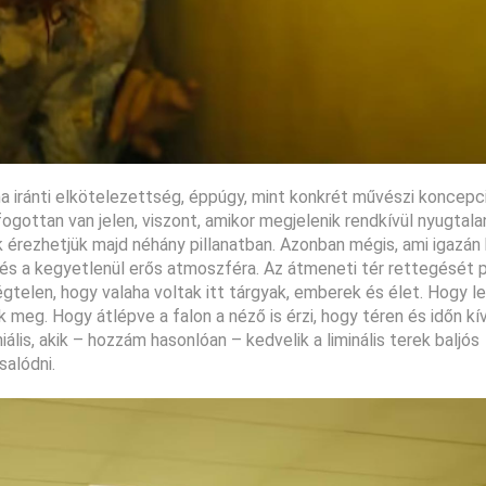
téma iránti elkötelezettség, éppúgy, mint konkrét művészi koncepc
gottan van jelen, viszont, amikor megjelenik rendkívül nyugtala
 érezhetjük majd néhány pillanatban. Azonban mégis, ami igazán 
 és a kegyetlenül erős atmoszféra. Az átmeneti tér rettegését 
végtelen, hogy valaha voltak itt tárgyak, emberek és élet. Hogy l
meg. Hogy átlépve a falon a néző is érzi, hogy téren és időn kí
lis, akik – hozzám hasonlóan – kedvelik a liminális terek baljós
salódni.