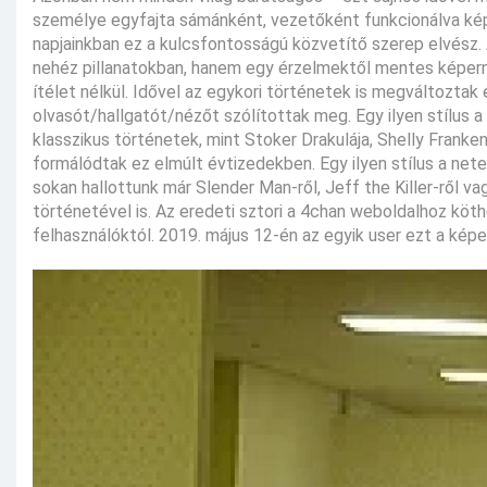
személye egyfajta sámánként, vezetőként funkcionálva képes
napjainkban ez a kulcsfontosságú közvetítő szerep elvész. 
nehéz pillanatokban, hanem egy érzelmektől mentes képerny
ítélet nélkül. Idővel az egykori történetek is megváltoz
olvasót/hallgatót/nézőt szólítottak meg. Egy ilyen stílus a 
klasszikus történetek, mint Stoker Drakulája, Shelly Franke
formálódtak ez elmúlt évtizedekben. Egy ilyen stílus a netes
sokan hallottunk már Slender Man-ről, Jeff the Killer-ről 
történetével is. Az eredeti sztori a 4chan weboldalhoz köt
felhasználóktól. 2019. május 12-én az egyik user ezt a képet