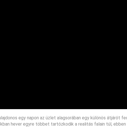
ulajdonos egy napon az üzlet alagsorában egy különös átjárót fe
ban hever egyre többet tartózkodik a realitás falain túl, ebben