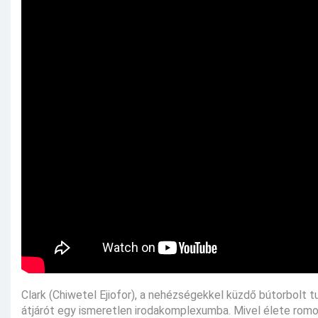
Clark (Chiwetel Ejiofor), a nehézségekkel küzdő bútorbolt t
átjárót egy ismeretlen irodakomplexumba. Mivel élete romok