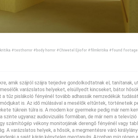
kritika
#testhorror
#body horror
#Chiwetel Ejiofor
#filmkritika
#found footage
, amik szájról szájra terjedve gondolkodtatnak el, tanítanak, u
esélők varázslatos helyeket, elsüllyedt kincseket, bátor hősö
a tűz pislákoló fényénél tovább adhassák nemzedékük tudását 
módjukat is. Az idő múlásával a mesélők eltűntek, történeteik 
ekete tükrein túlra is. A modern kor gyermeke pedig már nem ker
 szinte ugyanaz audiovizuális formában, de már nem a televízió
egy számítógép vékony monitorjának derengő fényénél vagy tab
lág. A varázslatos helyek, a hősök, a megmentésre váró királylány
indenki a saját kárán kénytelen megtanulni. Azonban míg régen 