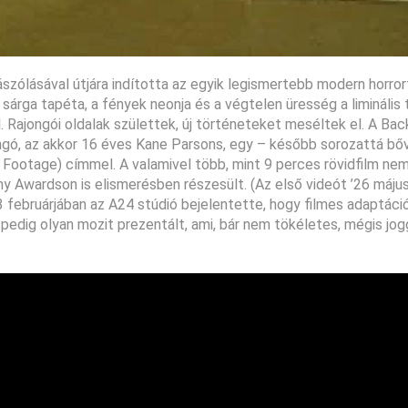
zólásával útjára indította az egyik legismertebb modern horror
árga tapéta, a fények neonja és a végtelen üresség a liminális 
. Rajongói oldalak születtek, új történeteket meséltek el. A Ba
jongó, az akkor 16 éves Kane Parsons, egy – később sorozattá bő
 Footage) címmel. A valamivel több, mint 9 perces rövidfilm ne
amy Awardson is elismerésben részesült. (Az első videót ’26 máju
3 februárjában az A24 stúdió bejelentette, hogy filmes adaptáci
 pedig olyan mozit prezentált, ami, bár nem tökéletes, mégis jog