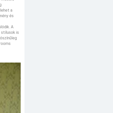
g
lehet a
emény és
lódik. A
stílusok is
lószínűleg
krooms