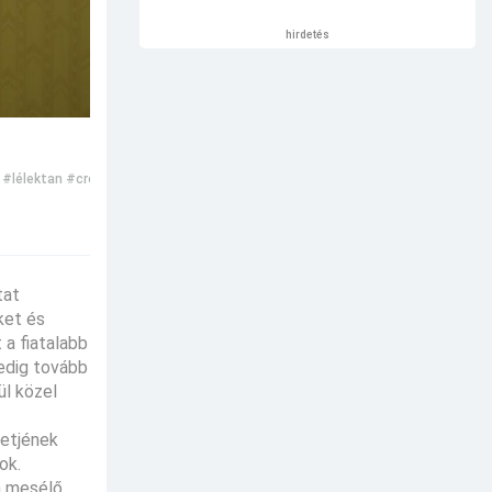
hirdetés
#lélektan
#creepyshake
#természetfeletti
#misztikus
tat
ket és
a fiatalabb
pedig tovább
ül közel
letjének
ok.
a mesélő