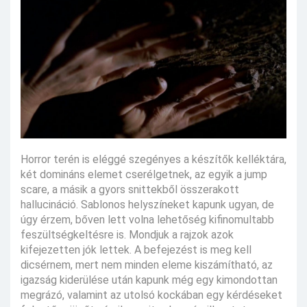
Horror terén is eléggé szegényes a készítők kelléktára,
két domináns elemet cserélgetnek, az egyik a jump
scare, a másik a gyors snittekből összerakott
hallucináció. Sablonos helyszíneket kapunk ugyan, de
úgy érzem, bőven lett volna lehetőség kifinomultabb
feszültségkeltésre is. Mondjuk a rajzok azok
kifejezetten jók lettek. A befejezést is meg kell
dicsérnem, mert nem minden eleme kiszámítható, az
igazság kiderülése után kapunk még egy kimondottan
megrázó, valamint az utolsó kockában egy kérdéseket