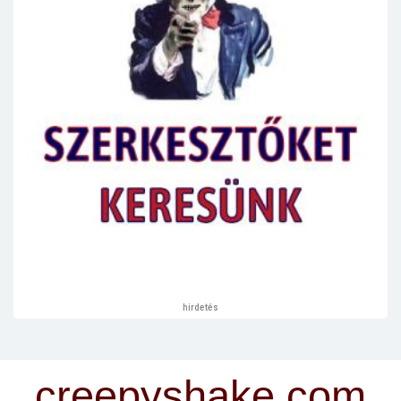
hirdetés
creepyshake.com