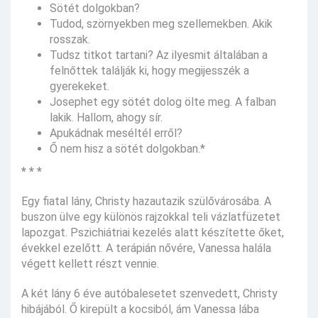
Sötét dolgokban?
Tudod, szörnyekben meg szellemekben. Akik
rosszak.
Tudsz titkot tartani? Az ilyesmit általában a
felnőttek találják ki, hogy megijesszék a
gyerekeket.
Josephet egy sötét dolog ölte meg. A falban
lakik. Hallom, ahogy sír.
Apukádnak meséltél erről?
Ő nem hisz a sötét dolgokban.*
* * *
Egy fiatal lány, Christy hazautazik szülővárosába. A
buszon ülve egy különös rajzokkal teli vázlatfüzetet
lapozgat. Pszichiátriai kezelés alatt készítette őket,
évekkel ezelőtt. A terápián nővére, Vanessa halála
végett kellett részt vennie.
A két lány 6 éve autóbalesetet szenvedett, Christy
hibájából. Ő kirepült a kocsiból, ám Vanessa lába