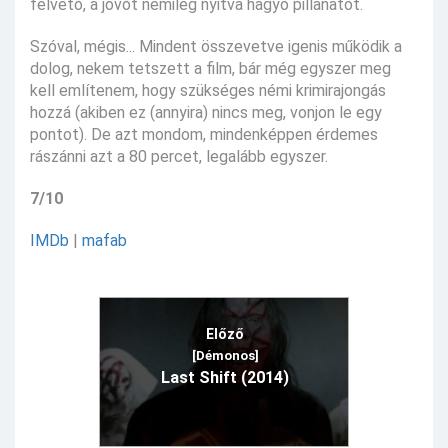
felvető, a jövőt némileg nyitva hagyó pillanatot.
Szóval, mégis... Mindent összevetve igenis működik a
dolog, nekem tetszett a film, bár még egyszer meg
kell említenem, hogy szükséges némi krimirajongás
hozzá (akiben ez (annyira) nincs meg, vonjon le egy
pontot). De azt mondom, mindenképpen érdemes
rászánni azt a 80 percet, legalább egyszer.
7/10
IMDb
|
mafab
Előző
[Démonos]
Last Shift (2014)