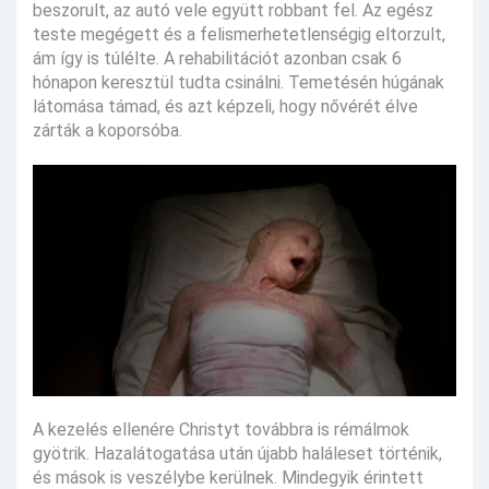
beszorult, az autó vele együtt robbant fel. Az egész
teste megégett és a felismerhetetlenségig eltorzult,
ám így is túlélte. A rehabilitációt azonban csak 6
hónapon keresztül tudta csinálni. Temetésén húgának
látomása támad, és azt képzeli, hogy nővérét élve
zárták a koporsóba.
A kezelés ellenére Christyt továbbra is rémálmok
gyötrik. Hazalátogatása után újabb haláleset történik,
és mások is veszélybe kerülnek. Mindegyik érintett