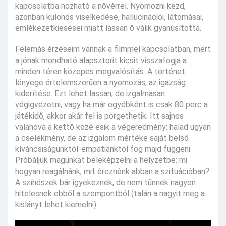
kapcsolatba hozható a nővérrel. Nyomozni kezd,
azonban különös viselkedése, hallucinációi, látomásai,
emlékezetkiesései miatt lassan ő válik gyanúsítottá.
Felemás érzéseim vannak a filmmel kapcsolatban, mert
a jónak mondható alapsztorit kicsit visszafogja a
minden téren közepes megvalósítás. A történet
lényege értelemszerűen a nyomozás, az igazság
kiderítése. Ezt lehet lassan, de izgalmasan
végigvezetni, vagy ha már egyébként is csak 80 perc a
játékidő, akkor akár fel is pörgethetik. Itt sajnos
valahova a kettő közé esik a végeredmény: halad ugyan
a cselekmény, de az izgalom mértéke saját belső
kíváncsiságunktól-empátiánktól fog majd függeni.
Próbáljuk magunkat beleképzelni a helyzetbe: mi
hogyan reagálnánk, mit éreznénk abban a szituációban?
A színészek bár igyekeznek, de nem tűnnek nagyon
hitelesnek ebből a szempontból (talán a nagyit meg a
kislányt lehet kiemelni).