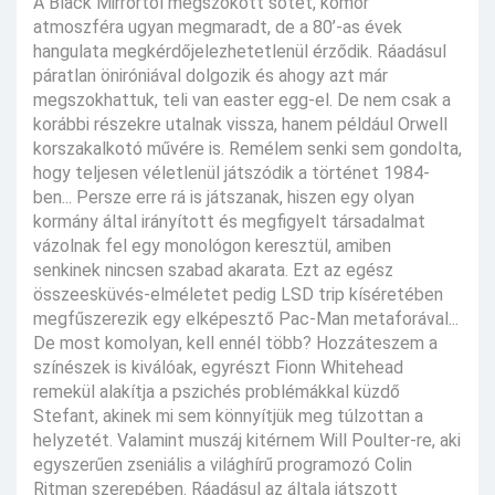
A Black Mirrortól megszokott sötét, komor
atmoszféra ugyan megmaradt, de a 80’-as évek
hangulata megkérdőjelezhetetlenül érződik. Ráadásul
páratlan öniróniával dolgozik és ahogy azt már
megszokhattuk, teli van easter egg-el. De nem csak a
korábbi részekre utalnak vissza, hanem például Orwell
korszakalkotó művére is. Remélem senki sem gondolta,
hogy teljesen véletlenül játszódik a történet 1984-
ben... Persze erre rá is játszanak, hiszen egy olyan
kormány által irányított és megfigyelt társadalmat
vázolnak fel egy monológon keresztül, amiben
senkinek nincsen szabad akarata. Ezt az egész
összeesküvés-elméletet pedig LSD trip kíséretében
megfűszerezik egy elképesztő Pac-Man metaforával...
De most komolyan, kell ennél több? Hozzáteszem a
színészek is kiválóak, egyrészt Fionn Whitehead
remekül alakítja a pszichés problémákkal küzdő
Stefant, akinek mi sem könnyítjük meg túlzottan a
helyzetét. Valamint muszáj kitérnem Will Poulter-re, aki
egyszerűen zseniális a világhírű programozó Colin
Ritman szerepében. Ráadásul az általa játszott