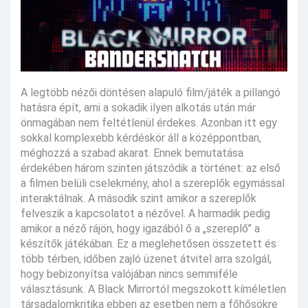
A legtöbb nézői döntésen alapuló film/játék a pillangó
hatásra épít, ami a sokadik ilyen alkotás után már
önmagában nem feltétlenül érdekes. Azonban itt egy
sokkal komplexebb kérdéskör áll a középpontban,
méghozzá a szabad akarat. Ennek bemutatása
érdekében három szinten játszódik a történet: az első
a filmen belüli cselekmény, ahol a szereplők egymással
interaktálnak. A második szint amikor a szereplők
felveszik a kapcsolatot a nézővel. A harmadik pedig
amikor a néző rájön, hogy igazából ő a „szereplő” a
készítők játékában. Ez a meglehetősen összetett és
több térben, időben zajló üzenet átvitel arra szolgál,
hogy bebizonyítsa valójában nincs semmiféle
választásunk. A Black Mirrortól megszokott kíméletlen
társadalomkritika ebben az esetben nem a főhősökre