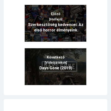
Előző
[Hullajó]
Szerkesztőség kedvencei: Az
első horror élményeink
Következő
[Videójátékok]
Days Gone (2019)