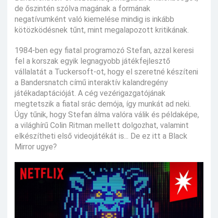
de őszintén szólva magának a formának
negatívumként való kiemelése mindig is inkább
kötözködésnek tűnt, mint megalapozott kritikának.
1984-ben egy fiatal programozó Stefan, azzal keresi
fel a korszak egyik legnagyobb játékfejlesztő
vállalatát a Tuckersoft-ot, hogy el szeretné készíteni
a Bandersnatch című interaktív kalandregény
játékadaptációját. A cég vezérigazgatójának
megtetszik a fiatal srác demója, így munkát ad neki.
Úgy tűnik, hogy Stefan álma valóra válik és példaképe,
a világhírű Colin Ritman mellett dolgozhat, valamint
elkészítheti első videojátékát is... De ez itt a Black
Mirror ugye?