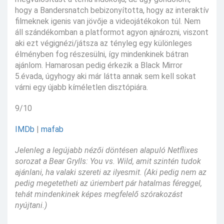
hogy a Bandersnatch bebizonyította, hogy az interaktív
filmeknek igenis van jövője a videojátékokon túl. Nem
áll szándékomban a platformot agyon ajnározni, viszont
aki ezt végignézi/játsza az tényleg egy különleges
élményben fog részesülni, így mindenkinek bátran
ajánlom. Hamarosan pedig érkezik a Black Mirror
5.évada, úgyhogy aki már látta annak sem kell sokat
várni egy újabb kíméletlen disztópiára.
9/10
IMDb
|
mafab
Jelenleg a legújabb nézői döntésen alapuló Netflixes
sorozat a Bear Grylls: You vs. Wild, amit szintén tudok
ajánlani, ha valaki szereti az ilyesmit. (Aki pedig nem az
pedig megetetheti az úriembert pár hatalmas féreggel,
tehát mindenkinek képes megfelelő szórakozást
nyújtani.)