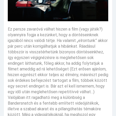
Ez persze zavaróvá válhat hiszen a film (vagy játék?)
olyannyira fogja a kezünket, hogy a döntéseinknek
igazából nincs valódi tétje. Ha valamit „elrontunk” akkor
pár perc után korrigálhatjuk a hibáinkat. Ráadásul
többször is visszatérhetünk bizonyos döntéseinkhez,
így egyszeri végignézésre is meglehetősen sok
endinget láthatunk, főleg akkor, ha addig folytatjuk a
filmet ameddig ad rá lehetőséget (Ezt erősen ajánlom,
hiszen egyrészt ekkor teljes az élmény, másrészt pedig
sok érdekes befejezést tartogat a film, többek között
egy secret endinget is. Bár azt el kell ismernem, hogy
egy idő után meglehetősen repetitívvé válhat...)
Valójában itt ragadható meg a különbség a
Bandersnatch és a fentebb említett videójátékok,
illetve a szabad akarat és a pillangóhatás témaköre
között. Még a videojátékoknál, ha meghozol egy