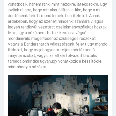
vonatkozik, hanem ránk, mint nézőkre/játékosokra. Úgy
jövünk rá arra, hogy mit akar állítani a film, hogy a mi
döntéseink felett mond kíméletlen ítéletet. Annak
érdekében, hogy az üzenet mindenki számára világos
legyen rendkívül vezetett cselekményszálakat hoztak
létre, így a néző nem tudja kikerülni a végső
mondanivaló megértéséhez szükséges részeket.
Vagyis a Bandersnatch választásaink felett úgy mondd
ítéletet, hogy majdhogynem teljes mértékben ő
irányítja azokat, vagyis az általa felvázolt brutális
társadalomkritika ugyanúgy vonatkozik a készítőkre,
mint ahogy a nézőkre.