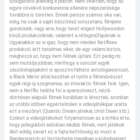
szolgáltató jelenleg a piacon. Nem véletlen, hogy az
egyre növekvő konkurencia ellenére népszerűsége
továbbra is töretlen. Ennek persze számos oka van,
elég, ha csak a saját készítésű sorozataira, filmjeire
gondolunk, vagy arra, hogy teret enged Hollywoodon
kívüli produkcióknak, valamint a rétegműfajoknak is.
Ugyanakkor az is igaz, hogy nem minden Netflixes
produkció lett hatalmas siker, de egy valami biztos,
méghozzá az, hogy nem félnek újítani. Ezt pedig mi
sem mutatja jobban, minthogy a sorozat egyik
zászlóshajójaként is aposztrofálható antológiasorozat,
a Black Mirror által kezdtek el nyitni a filmművészet
egyik régi-új szegmense, az interaktív filmek felé. Igen,
nem a Netflix találta fel a spanyolviaszt, nézői
döntésen alapuló filmek korábban is léteztek, azonban
az utóbbi időben egyértelműen a videojátékipar uralta
ezt a mezőnyt (Quantic Dream játékai, Until Dawn stb.).
Ezeket a videojátékokat folyamatosan az a kritika érte,
hogy jellegükből adódóan inkább filmek, mint játékok.
Akit eddig zavart ez a fajta kettősség az most a
Bandersnatch-el tisztázhatja magában a különbséget,