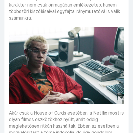
karakter nem csak önmagában emlékezetes, hanem
többszöri kiszólásaival egyfajta iránymutatóvá is válik
számunkra.
Akár csak a House of Cards esetében, a Netflix most is
olyan filmes eszközökhöz nyúlt, amit eddig
meglehetősen ritkán használtak. Ebben az esetben a
megvalósítást a téma indokolja, de úgy gondolom,