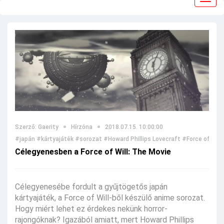
navig
Szerző: Gaerity
Hírzóna
2018.07.15. 10:00:00
#japán
#kártyajáték
#sorozat
#Howard Phillips Lovecraft
#Force of Will
Célegyenesben a Force of Will: The Movie
Célegyenesébe fordult a gyűjtögetős japán
kártyajáték, a Force of Will-ből készülő anime sorozat.
Hogy miért lehet ez érdekes nekünk horror-
rajongóknak? Igazából amiatt, mert Howard Phillips