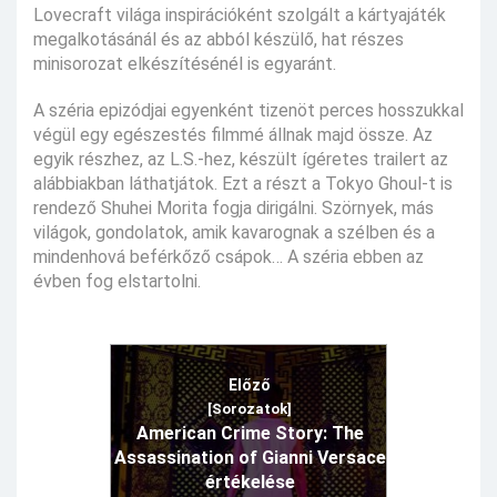
Lovecraft világa inspirációként szolgált a kártyajáték
megalkotásánál és az abból készülő, hat részes
minisorozat elkészítésénél is egyaránt.
A széria epizódjai egyenként tizenöt perces hosszukkal
végül egy egészestés filmmé állnak majd össze. Az
egyik részhez, az L.S.-hez, készült ígéretes trailert az
alábbiakban láthatjátok. Ezt a részt a Tokyo Ghoul-t is
rendező Shuhei Morita fogja dirigálni. Szörnyek, más
világok, gondolatok, amik kavarognak a szélben és a
mindenhová beférkőző csápok… A széria ebben az
évben fog elstartolni.
Előző
[Sorozatok]
American Crime Story: The
Assassination of Gianni Versace
értékelése