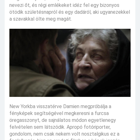
nevezi őt, és régi emlékeket idéz fel egy bizonyos
ötödik születésnapról és egy dadáról, aki ugyanezekkel
a szavakkal ölte meg magát.
New Yorkba visszatérve Damien megpróbálja a
fényképek segítségével megkeresni a furcsa
öregasszonyt, de sajnálatos módon egyetlenegy
felvételen sem látszódik. Apropó fotóriporter,
gondolom, nem csak nekem volt nosztalgikus ez a