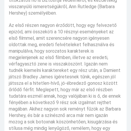
titokzatos nő is biztosítja védelméről, és kezdetekig
visszanyúló ismeretségükről, Ann Rutledge (Barbara
Hershey) személyében.
Az első részen nagyon érződött, hogy egy felvezető
epizód, ami összeköti a 10 résznyi eseményeket az
első filmmel, amit szerencsére nagyon igényesen
oldottak meg, eredeti felvételeket felhasználva és
manipulálva, hogy sorozatos karakterek is
megjelenjenek az első filmben, illetve az eredeti,
vérfagyasztó zene is visszaköszönt. Igazán nem
tudnék kiemelni karaktereket egy rész után, a Damient
játszó Bradley James ígéretesnek tűnik, egészen jól
játssza el a hitetlen-hívő, jó-ébredező gonosz között
őrlődő férfit. Meglepett, hogy már az első részben
tudatára eszmél annak, hogy valójában ki is ő, de ennek
fényében a következő 9 rész sok izgalmat rejthet
magában. Akihez nagyon sok reményt fűzök az Barbara
Hershey, és bár a színésznő arca már nem igazán
mozog a sok botoxnak köszönhetően, kisugárzása és
stílusa még mindig lenyűgöző, remélem, hogy egy