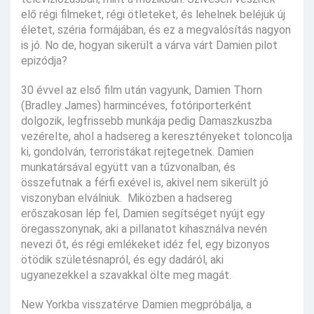
elő régi filmeket, régi ötleteket, és lehelnek beléjük új
életet, széria formájában, és ez a megvalósítás nagyon
is jó. No de, hogyan sikerült a várva várt Damien pilot
epizódja?
30 évvel az első film után vagyunk, Damien Thorn
(Bradley James) harmincéves, fotóriporterként
dolgozik, legfrissebb munkája pedig Damaszkuszba
vezérelte, ahol a hadsereg a keresztényeket toloncolja
ki, gondolván, terroristákat rejtegetnek. Damien
munkatársával együtt van a tűzvonalban, és
összefutnak a férfi exével is, akivel nem sikerült jó
viszonyban elválniuk. Miközben a hadsereg
erőszakosan lép fel, Damien segítséget nyújt egy
öregasszonynak, aki a pillanatot kihasználva nevén
nevezi őt, és régi emlékeket idéz fel, egy bizonyos
ötödik születésnapról, és egy dadáról, aki
ugyanezekkel a szavakkal ölte meg magát.
New Yorkba visszatérve Damien megpróbálja, a