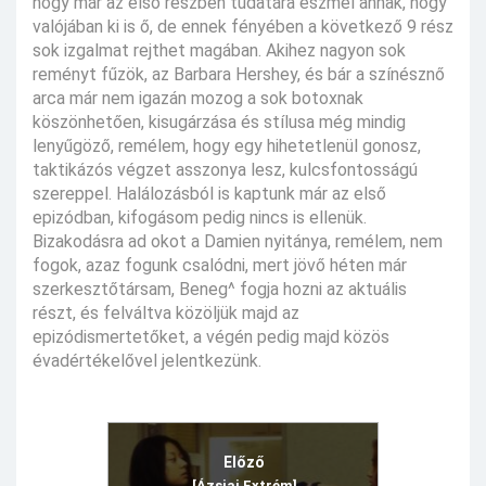
hogy már az első részben tudatára eszmél annak, hogy
valójában ki is ő, de ennek fényében a következő 9 rész
sok izgalmat rejthet magában. Akihez nagyon sok
reményt fűzök, az Barbara Hershey, és bár a színésznő
arca már nem igazán mozog a sok botoxnak
köszönhetően, kisugárzása és stílusa még mindig
lenyűgöző, remélem, hogy egy hihetetlenül gonosz,
taktikázós végzet asszonya lesz, kulcsfontosságú
szereppel. Halálozásból is kaptunk már az első
epizódban, kifogásom pedig nincs is ellenük.
Bizakodásra ad okot a Damien nyitánya, remélem, nem
fogok, azaz fogunk csalódni, mert jövő héten már
szerkesztőtársam, Beneg^ fogja hozni az aktuális
részt, és felváltva közöljük majd az
epizódismertetőket, a végén pedig majd közös
évadértékelővel jelentkezünk.
Előző
[Ázsiai Extrém]