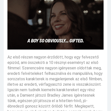
Az első részen nagyon érződött, hogy egy felvezető
epizód, ami összeköti a 10 résznyi eseményt az első
filmmel. Szerencsére nagyon igényesen oldottak meg,
eredeti felvételeket felhasználva és manipulálva, hogy
sorozatos karakterek is megjelenjenek az első filmben,
illetve az eredeti, vérfagyasztó zene is visszaköszönt.
Igazán nem tudnék kiemelni karaktereket egy rész
után, a Damient játszó Bradley James ígéretesnek
tűnik, egészen jól játssza el a hitetlen-hívő, jó-
ébredező gonosz között őrlődő férfit. Meglepett,