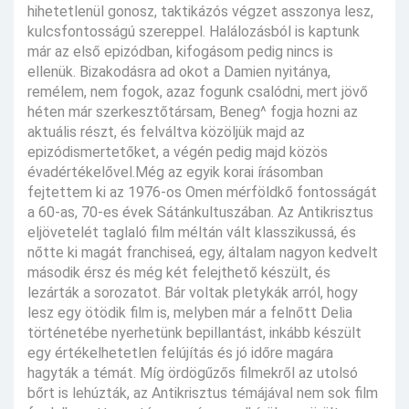
hihetetlenül gonosz, taktikázós végzet asszonya lesz,
kulcsfontosságú szereppel. Halálozásból is kaptunk
már az első epizódban, kifogásom pedig nincs is
ellenük. Bizakodásra ad okot a Damien nyitánya,
remélem, nem fogok, azaz fogunk csalódni, mert jövő
héten már szerkesztőtársam, Beneg^ fogja hozni az
aktuális részt, és felváltva közöljük majd az
epizódismertetőket, a végén pedig majd közös
évadértékelővel.Még az egyik korai írásomban
fejtettem ki az 1976-os Omen mérföldkő fontosságát
a 60-as, 70-es évek Sátánkultuszában. Az Antikrisztus
eljövetelét taglaló film méltán vált klasszikussá, és
nőtte ki magát franchiseá, egy, általam nagyon kedvelt
második érsz és még két felejthető készült, és
lezárták a sorozatot. Bár voltak pletykák arról, hogy
lesz egy ötödik film is, melyben már a felnőtt Delia
történetébe nyerhetünk bepillantást, inkább készült
egy értékelhetetlen felújítás és jó időre magára
hagyták a témát. Míg ördögűzős filmekről az utolsó
bőrt is lehúzták, az Antikrisztus témájával nem sok film