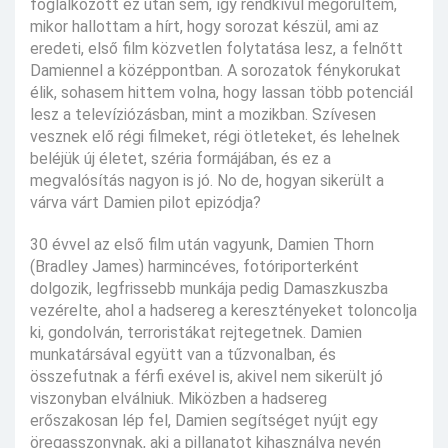
foglalkozott ez után sem, így rendkívül megörültem,
mikor hallottam a hírt, hogy sorozat készül, ami az
eredeti, első film közvetlen folytatása lesz, a felnőtt
Damiennel a középpontban. A sorozatok fénykorukat
élik, sohasem hittem volna, hogy lassan több potenciál
lesz a televíziózásban, mint a mozikban. Szívesen
vesznek elő régi filmeket, régi ötleteket, és lehelnek
beléjük új életet, széria formájában, és ez a
megvalósítás nagyon is jó. No de, hogyan sikerült a
várva várt Damien pilot epizódja?
30 évvel az első film után vagyunk, Damien Thorn
(Bradley James) harmincéves, fotóriporterként
dolgozik, legfrissebb munkája pedig Damaszkuszba
vezérelte, ahol a hadsereg a keresztényeket toloncolja
ki, gondolván, terroristákat rejtegetnek. Damien
munkatársával együtt van a tűzvonalban, és
összefutnak a férfi exével is, akivel nem sikerült jó
viszonyban elválniuk. Miközben a hadsereg
erőszakosan lép fel, Damien segítséget nyújt egy
öregasszonynak, aki a pillanatot kihasználva nevén