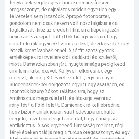
fényképek segítségével megkeresni a furcsa
öregasszonyt, de sajnálatos módon egyetlen egy
felvételen sem látszódik. Apropó fotóriporter,
gondolom nem csak nekem volt nosztalgikus ez a
foglalkozás, hisz az eredeti filmben a képek igazán
ominózus szerepet töltöttek be, így vártam, hogy
ismét elsütik ugyan azt a megoldást, de a készítők úgy
látszik kreatívabbak ennél. A férfit azóta gyötrik
emlékképek rottweilerekről, dadákról és szüleiről,
mióta Damaszkuszban járt, nyugtalansága pedig kezd
úrrá lenni rajta, exével, Kellyvel felkeresnek egy
régészt, aki még 30 évvel ez előtt, egy bizonyos
Buggenhagen-nel dolgozott együtt egy ásatáson, és
szerintük bizonyítékot találtak arra, hogy az
Antikrisztus megszületett, és átakarja venni az
irányítást a Föld felett. Damiennek rá kell ébrednie,
hogy bizony annak idején saját édesapja próbálta
megölni, mivel minden jel arra utal, hogy ő maga az
Antikrisztus. A sok egybeeső furcsaság mellett, régi
fényképeken találja meg a furcsa öregasszonyt, és egy