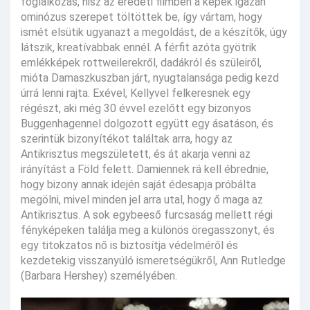
foglalkozás, hisz az eredeti filmben a képek igazán
ominózus szerepet töltöttek be, így vártam, hogy
ismét elsütik ugyanazt a megoldást, de a készítők, úgy
látszik, kreatívabbak ennél. A férfit azóta gyötrik
emlékképek rottweilerekről, dadákról és szüleiről,
mióta Damaszkuszban járt, nyugtalansága pedig kezd
úrrá lenni rajta. Exével, Kellyvel felkeresnek egy
régészt, aki még 30 évvel ezelőtt egy bizonyos
Buggenhagennel dolgozott együtt egy ásatáson, és
szerintük bizonyítékot találtak arra, hogy az
Antikrisztus megszületett, és át akarja venni az
irányítást a Föld felett. Damiennek rá kell ébrednie,
hogy bizony annak idején saját édesapja próbálta
megölni, mivel minden jel arra utal, hogy ő maga az
Antikrisztus. A sok egybeeső furcsaság mellett régi
fényképeken találja meg a különös öregasszonyt, és
egy titokzatos nő is biztosítja védelméről és
kezdetekig visszanyúló ismeretségükről, Ann Rutledge
(Barbara Hershey) személyében.