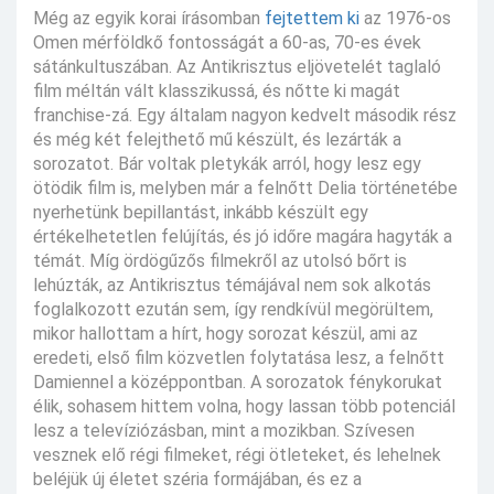
Még az egyik korai írásomban
fejtettem ki
az 1976-os
Omen mérföldkő fontosságát a 60-as, 70-es évek
sátánkultuszában. Az Antikrisztus eljövetelét taglaló
film méltán vált klasszikussá, és nőtte ki magát
franchise-zá. Egy általam nagyon kedvelt második rész
és még két felejthető mű készült, és lezárták a
sorozatot. Bár voltak pletykák arról, hogy lesz egy
ötödik film is, melyben már a felnőtt Delia történetébe
nyerhetünk bepillantást, inkább készült egy
értékelhetetlen felújítás, és jó időre magára hagyták a
témát. Míg ördögűzős filmekről az utolsó bőrt is
lehúzták, az Antikrisztus témájával nem sok alkotás
foglalkozott ezután sem, így rendkívül megörültem,
mikor hallottam a hírt, hogy sorozat készül, ami az
eredeti, első film közvetlen folytatása lesz, a felnőtt
Damiennel a középpontban. A sorozatok fénykorukat
élik, sohasem hittem volna, hogy lassan több potenciál
lesz a televíziózásban, mint a mozikban. Szívesen
vesznek elő régi filmeket, régi ötleteket, és lehelnek
beléjük új életet széria formájában, és ez a