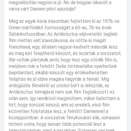
megvalósítás nagyon is jó. No de hogyan sikerült a
várva várt Damien pilot epizódja?
Még az egyik korai írásomban fejtettem ki az 1976-os
Omen mérföldkő fontosságát a 60-as, 70-es évek
Sátánkultuszában. Az Antikrisztus eljövetelét taglaló
film méltán vált klasszikussá, és nőtte ki magát
franchiseá, egy, általam nagyon kedvelt második érsz
és még két felejthető készült, és lezárták a sorozatot.
Bár voltak pletykák arról, hogy lesz egy ötödik film is,
melyben már a felnőtt Delia történetébe nyerhetünk
bepillantást, inkább készült egy értékelhetetlen
felújítás és jó időre magára hagyták a témát. Míg
ördögűzős filmekről az utolsó bőrt is lehúzták, az
Antikrisztus témájával nem sok film foglalkozott ez
után sem, így rendkívül megörültem, mikor hallottam a
hírt, hogy sorozat készül, ami az eredeti, első film
közvetlen folytatása lesz, a felnőtt Damiennel a
középpontban. A sorozatok fénykorukat élik, sohasem
hittem volna, hogy lassan több potenciál lesz a
televíziózásban, mint a mozikban. Szívesen vesznek