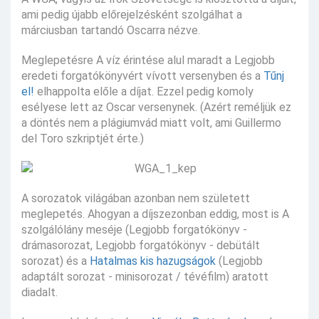
ami pedig újabb előrejelzésként szolgálhat a
márciusban tartandó Oscarra nézve.
Meglepetésre A víz érintése alul maradt a Legjobb
eredeti forgatókönyvért vívott versenyben és a
Tűnj
el!
elhappolta előle a díjat. Ezzel pedig komoly
esélyese lett az Oscar versenynek. (Azért reméljük ez
a döntés nem a plágiumvád miatt volt, ami Guillermo
del Toro szkriptjét érte.)
A sorozatok világában azonban nem született
meglepetés. Ahogyan a díjszezonban eddig, most is A
szolgálólány meséje (Legjobb forgatókönyv -
drámasorozat, Legjobb forgatókönyv - debütált
sorozat) és a
Hatalmas kis hazugságok
(Legjobb
adaptált sorozat - minisorozat / tévéfilm) aratott
diadalt.