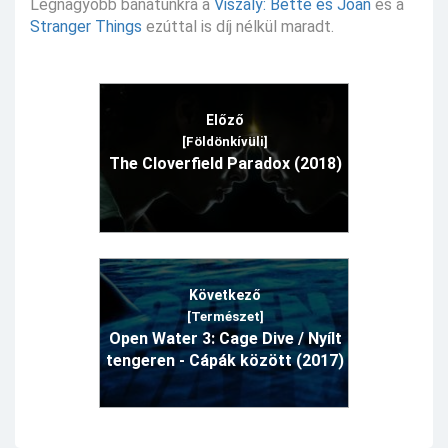
Legnagyobb bánatunkra a
Viszály: Bette és Joan
és a
Stranger Things
ezúttal is díj nélkül maradt.
Előző
[Földönkívüli]
The Cloverfield Paradox (2018)
Következő
[Természet]
Open Water 3: Cage Dive / Nyílt
tengeren - Cápák között (2017)