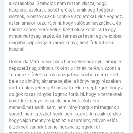
alkotásokba. Szabolcs nem retten vissza, hogy
használja azokat a sötét erőket, amik segítségére
sietnek, eleinte csak kisebb varázslatokat visz véghez,
aztán amikor kezd rájönni, hogy valóban használnak, és
bármit képes elérni velük, kezd eluralkodni rajta egy
mindenhatóság-érzés, és természetesen egyre jobban
magába szippantja a varázskönyv, amit felelőtlenül
használ.
Dohoczki Máté klasszikus horrorelemhez nyúl, ami igen
népszerű napjainkban, főként a filmek terén, viszont a
természetfeletti erők mozgatása közben nem sétál
bele az alműfaj aknamezejébe, a könyv nagy részében
metaforikus jelleggel használja. Előre sejthetjük, hogy a
dolgok rossz irányba fognak fordulni, hogy a tetteknek
következményei lesznek, amelyek elől nem
menekülhet senki sem, nem irányíthatjuk mi magunk a
sorsot, nem játszhat senki sem istent. A másik kérdés,
hogy vajon mennyire igaz az a szerelem, milyen valós
érzelmek vannak benne, hogyha az egyik fél