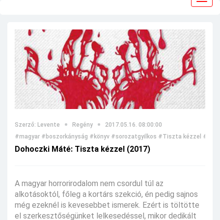
navig
Szerző: Levente
Regény
2017.05.16. 08:00:00
#magyar
#boszorkányság
#könyv
#sorozatgyilkos
#Tiszta kézzel
#regé
Dohoczki Máté: Tiszta kézzel (2017)
A magyar horrorirodalom nem csordul túl az
alkotásoktól, főleg a kortárs szekció, én pedig sajnos
még ezeknél is kevesebbet ismerek. Ezért is töltötte
el szerkesztőségünket lelkesedéssel, mikor dedikált