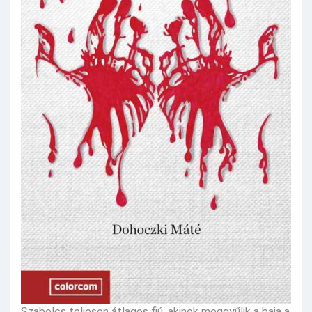
Szabolcs teljesen átlagos fiú, akinek meggyűlik a baja a