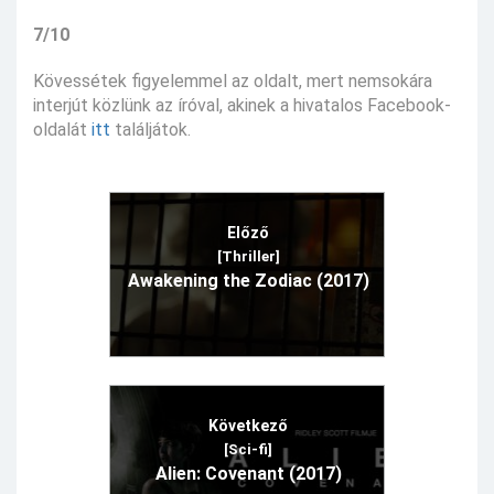
7/10
Kövessétek figyelemmel az oldalt, mert nemsokára
interjút közlünk az íróval, akinek a hivatalos Facebook-
oldalát
itt
találjátok.
Előző
[Thriller]
Awakening the Zodiac (2017)
Következő
[Sci-fi]
Alien: Covenant (2017)