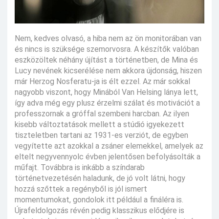
Nem, kedves olvasó, a hiba nem az ön monitorában van
és nincs is szüksége szemorvosra. A készítők valóban
eszközöltek néhány újítást a történetben, de Mina és
Lucy nevének kicserélése nem akkora újdonság, hiszen
már Herzog Nosferatu-ja is élt ezzel. Az már sokkal
nagyobb viszont, hogy Minából Van Helsing lánya lett,
így adva még egy plusz érzelmi szálat és motivációt a
professzornak a gróffal szembeni harcban. Az ilyen
kisebb változtatások mellett a stúdió igyekezett
tiszteletben tartani az 1931-es verziót, de egyben
vegyítette azt azokkal a zsáner elemekkel, amelyek az
eltelt negyvennyolc évben jelentősen befolyásolták a
műfajt. Továbbra is inkább a színdarab
történetvezetésén haladunk, de jó volt látni, hogy
hozzá szőttek a regényből is jól ismert
momentumokat, gondolok itt például a fináléra is.
Újrafeldolgozás révén pedig klasszikus elődjére is