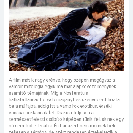
A film másik nagy erénye, hogy szépen megágyaz a
vámpír mitológia egyik ma már alapkövetelménynek
számító témájának. Míg a Nosferatu a
halhatatlanságtól való magányt és szenvedést hozta
be a műfajba, addig itt a vámpírok erotikus, érzéki
vonásai bukkannak fel. Drakula teljesen a
természetfeletti csábító képében tűnik fel, akinek egy
nő sem tud ellenállni. És bár azért nem mennek bele
teljesen a témába, de azért rendesen érzékeltetik a