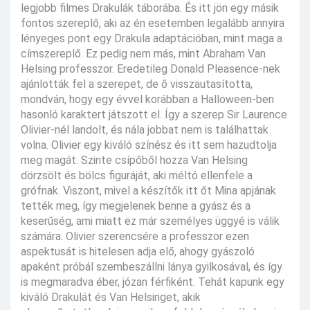
legjobb filmes Drakulák táborába. És itt jön egy másik
fontos szereplő, aki az én esetemben legalább annyira
lényeges pont egy Drakula adaptációban, mint maga a
címszereplő. Ez pedig nem más, mint Abraham Van
Helsing professzor. Eredetileg Donald Pleasence-nek
ajánlották fel a szerepet, de ő visszautasította,
mondván, hogy egy évvel korábban a Halloween-ben
hasonló karaktert játszott el. Így a szerep Sir Laurence
Olivier-nél landolt, és nála jobbat nem is találhattak
volna. Olivier egy kiváló színész és itt sem hazudtolja
meg magát. Szinte csípőből hozza Van Helsing
dörzsölt és bölcs figuráját, aki méltó ellenfele a
grófnak. Viszont, mivel a készítők itt őt Mina apjának
tették meg, így megjelenek benne a gyász és a
keserűség, ami miatt ez már személyes üggyé is válik
számára. Olivier szerencsére a professzor ezen
aspektusát is hitelesen adja elő, ahogy gyászoló
apaként próbál szembeszállni lánya gyilkosával, és így
is megmaradva éber, józan férfiként. Tehát kapunk egy
kiváló Drakulát és Van Helsinget, akik