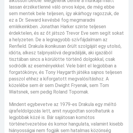
alkosson belőle. Megjelenik benne a munkája miatt
lassan érzéketlenné váló orvos képe, de még ebbe
sem mentek bele teljesen, így akárhogy ragozzuk, de
ez a Dr. Seward kevésbé fog megmaradni
emlékeinkben. Jonathan Harker szinte teljesen
érdektelen, és az őt játszó Trevor Eve sem segít sokat
a helyzeten. De a legnagyobb szívfájdalmam az
Renfield. Drakula ikonikusan őrült szolgáját egy utolsó,
idióta, alkesz talpnyalóvá degradálják, aki igazából
tisztában sincs a körülötte történő dolgokkal, csak
sodródik az eseményekkel. Vele bánt el legjobban a
forgatókönyv, és Tony Haygarth játéka sajnos teljesen
passzol ehhez a kiforgatott megvalósításhoz. A
közelébe sem ér sem Dwight Fryenak, sem Tom
Waitsnek, sem pedig Roland Topornak.
Mindent egybevetve az 1979-es Drakula egy méltó
újrafeldolgozás lett, amit nyugodtan sorolhatunk a
legjobbak közé is. Bár sajátosan komótos
történetvezetése és komor hangulata, valamint kisebb
hiányosságai nem fogják sem hatalmas közönség