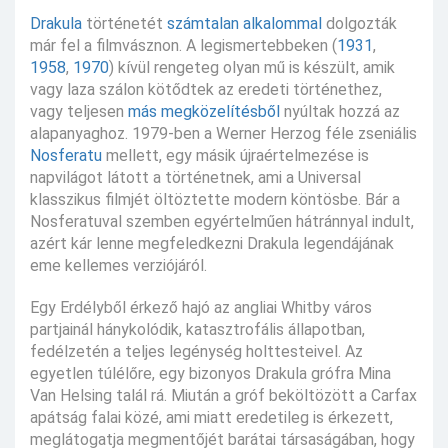
Drakula
történetét
számtalan alkalommal
dolgozták
már fel a filmvásznon. A legismertebbeken (
1931
,
1958
,
1970
) kívül rengeteg olyan mű is készült, amik
vagy laza szálon kötődtek az eredeti történethez,
vagy teljesen
más megközelítésből
nyúltak hozzá az
alapanyaghoz. 1979-ben a Werner Herzog féle zseniális
Nosferatu
mellett, egy másik újraértelmezése is
napvilágot látott a történetnek, ami a Universal
klasszikus filmjét öltöztette modern köntösbe. Bár a
Nosferatuval szemben egyértelműen hátránnyal indult,
azért kár lenne megfeledkezni Drakula legendájának
eme kellemes verziójáról.
Egy Erdélyből érkező hajó az angliai Whitby város
partjainál hánykolódik, katasztrofális állapotban,
fedélzetén a teljes legénység holttesteivel. Az
egyetlen túlélőre, egy bizonyos Drakula grófra Mina
Van Helsing talál rá. Miután a gróf beköltözött a Carfax
apátság falai közé, ami miatt eredetileg is érkezett,
meglátogatja megmentőjét barátai társaságában, hogy