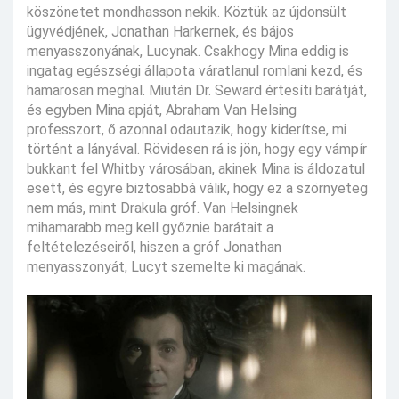
köszönetet mondhasson nekik. Köztük az újdonsült
ügyvédjének, Jonathan Harkernek, és bájos
menyasszonyának, Lucynak. Csakhogy Mina eddig is
ingatag egészségi állapota váratlanul romlani kezd, és
hamarosan meghal. Miután Dr. Seward értesíti barátját,
és egyben Mina apját, Abraham Van Helsing
professzort, ő azonnal odautazik, hogy kiderítse, mi
történt a lányával. Rövidesen rá is jön, hogy egy vámpír
bukkant fel Whitby városában, akinek Mina is áldozatul
esett, és egyre biztosabbá válik, hogy ez a szörnyeteg
nem más, mint Drakula gróf. Van Helsingnek
mihamarabb meg kell győznie barátait a
feltételezéseiről, hiszen a gróf Jonathan
menyasszonyát, Lucyt szemelte ki magának.