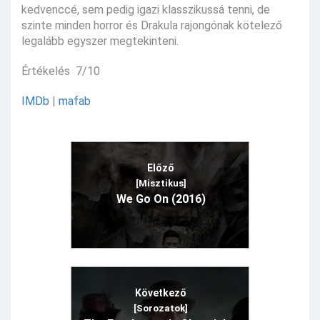
kedvenccé, sem pedig igazi klasszikussá tenni, de
szinte minden horror és Drakula rajongónak kötelező
legalább egyszer megtekinteni.
Értékelés 7/10
IMDb
|
mafab
Előző
[Misztikus]
We Go On (2016)
Következő
[Sorozatok]