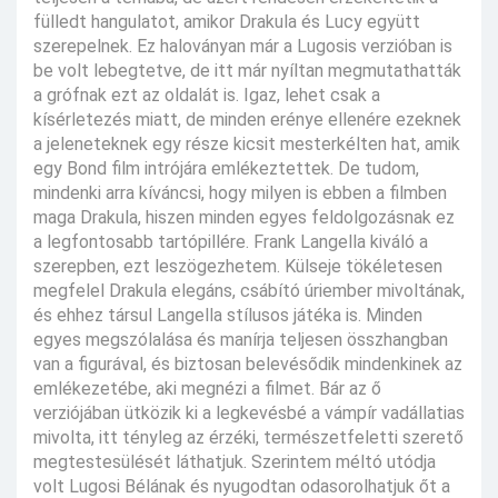
fülledt hangulatot, amikor Drakula és Lucy együtt
szerepelnek. Ez haloványan már a Lugosis verzióban is
be volt lebegtetve, de itt már nyíltan megmutathatták
a grófnak ezt az oldalát is. Igaz, lehet csak a
kísérletezés miatt, de minden erénye ellenére ezeknek
a jeleneteknek egy része kicsit mesterkélten hat, amik
egy Bond film intrójára emlékeztettek. De tudom,
mindenki arra kíváncsi, hogy milyen is ebben a filmben
maga Drakula, hiszen minden egyes feldolgozásnak ez
a legfontosabb tartópillére. Frank Langella kiváló a
szerepben, ezt leszögezhetem. Külseje tökéletesen
megfelel Drakula elegáns, csábító úriember mivoltának,
és ehhez társul Langella stílusos játéka is. Minden
egyes megszólalása és manírja teljesen összhangban
van a figurával, és biztosan belevésődik mindenkinek az
emlékezetébe, aki megnézi a filmet. Bár az ő
verziójában ütközik ki a legkevésbé a vámpír vadállatias
mivolta, itt tényleg az érzéki, természetfeletti szerető
megtestesülését láthatjuk. Szerintem méltó utódja
volt Lugosi Bélának és nyugodtan odasorolhatjuk őt a