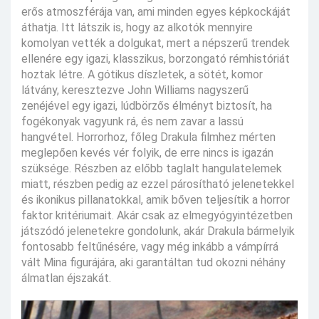
erős atmoszférája van, ami minden egyes képkockáját
áthatja. Itt látszik is, hogy az alkotók mennyire
komolyan vették a dolgukat, mert a népszerű trendek
ellenére egy igazi, klasszikus, borzongató rémhistóriát
hoztak létre. A gótikus díszletek, a sötét, komor
látvány, keresztezve John Williams nagyszerű
zenéjével egy igazi, lúdbörzős élményt biztosít, ha
fogékonyak vagyunk rá, és nem zavar a lassú
hangvétel. Horrorhoz, főleg Drakula filmhez mérten
meglepően kevés vér folyik, de erre nincs is igazán
szüksége. Részben az előbb taglalt hangulatelemek
miatt, részben pedig az ezzel párosítható jelenetekkel
és ikonikus pillanatokkal, amik bőven teljesítik a horror
faktor kritériumait. Akár csak az elmegyógyintézetben
játszódó jelenetekre gondolunk, akár Drakula bármelyik
fontosabb feltűnésére, vagy még inkább a vámpírrá
vált Mina figurájára, aki garantáltan tud okozni néhány
álmatlan éjszakát.