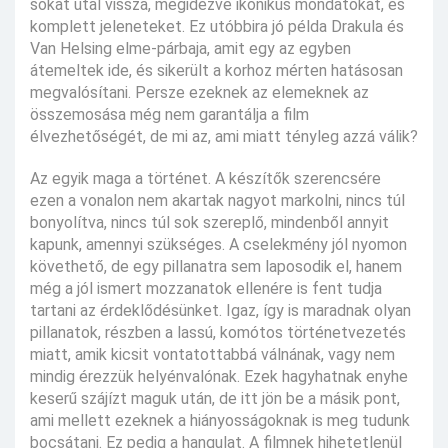
sokat utal vissza, megidézve ikonikus mondatokat, és
komplett jeleneteket. Ez utóbbira jó példa Drakula és
Van Helsing elme-párbaja, amit egy az egyben
átemeltek ide, és sikerült a korhoz mérten hatásosan
megvalósítani. Persze ezeknek az elemeknek az
összemosása még nem garantálja a film
élvezhetőségét, de mi az, ami miatt tényleg azzá válik?
Az egyik maga a történet. A készítők szerencsére
ezen a vonalon nem akartak nagyot markolni, nincs túl
bonyolítva, nincs túl sok szereplő, mindenből annyit
kapunk, amennyi szükséges. A cselekmény jól nyomon
követhető, de egy pillanatra sem laposodik el, hanem
még a jól ismert mozzanatok ellenére is fent tudja
tartani az érdeklődésünket. Igaz, így is maradnak olyan
pillanatok, részben a lassú, komótos történetvezetés
miatt, amik kicsit vontatottabbá válnának, vagy nem
mindig érezzük helyénvalónak. Ezek hagyhatnak enyhe
keserű szájízt maguk után, de itt jön be a másik pont,
ami mellett ezeknek a hiányosságoknak is meg tudunk
bocsátani. Ez pedig a hangulat. A filmnek hihetetlenül