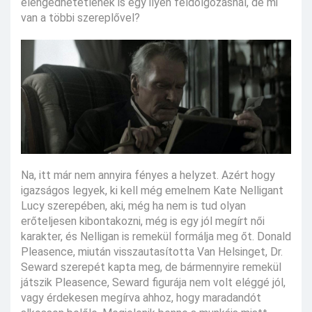
elengedhetetlenek is egy ilyen feldolgozásnál, de mi
van a többi szereplővel?
Na, itt már nem annyira fényes a helyzet. Azért hogy
igazságos legyek, ki kell még emelnem Kate Nelligant
Lucy szerepében, aki, még ha nem is tud olyan
erőteljesen kibontakozni, még is egy jól megírt női
karakter, és Nelligan is remekül formálja meg őt. Donald
Pleasence, miután visszautasította Van Helsinget, Dr.
Seward szerepét kapta meg, de bármennyire remekül
játszik Pleasence, Seward figurája nem volt eléggé jól,
vagy érdekesen megírva ahhoz, hogy maradandót