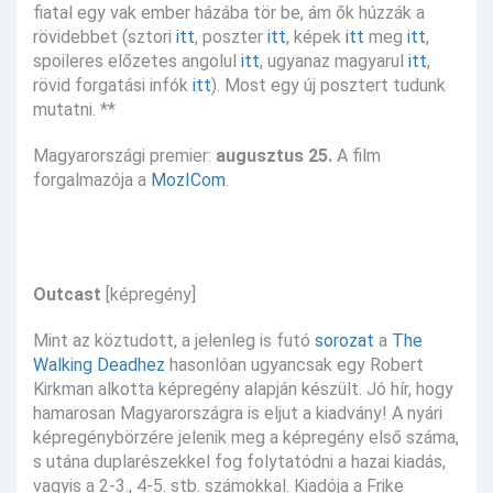
fiatal egy vak ember házába tör be, ám ők húzzák a
rövidebbet (sztori
itt
, poszter
itt
, képek
itt
meg
itt
,
spoileres előzetes angolul
itt
, ugyanaz magyarul
itt
,
rövid forgatási infók
itt
). Most egy új posztert tudunk
mutatni. **
Magyarországi premier:
augusztus 25.
A film
forgalmazója a
MozICom
.
Outcast
[képregény]
Mint az köztudott, a jelenleg is futó
sorozat
a
The
Walking Deadhez
hasonlóan ugyancsak egy Robert
Kirkman alkotta képregény alapján készült. Jó hír, hogy
hamarosan Magyarországra is eljut a kiadvány! A nyári
képregénybörzére jelenik meg a képregény első száma,
s utána duplarészekkel fog folytatódni a hazai kiadás,
vagyis a 2-3., 4-5. stb. számokkal. Kiadója a Frike