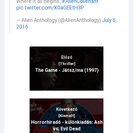
Where it all begins.
#AlienCovenant
pic.twitter.com/X0aGEEtH3P
— Alien Anthology (@AlienAnthology)
July 6,
2016
Előző
[Thriller]
The Game - Játsz/ma (1997)
Következő
[Kiemelt]
Horrorhíradó - különkiadás: Ash
vs. Evil Dead