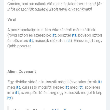
Comics, ami pár nálunk élő olasz fiatalembert takar!
[Az
infót köszönjük
Szilágyi Zsolt
nevű olvasónknak!]
Viral
A posztapokaliptikus film érkezéséről már szóltunk
(rövid sztori és szereplők
itt
, poszter
itt
, bővebb sztori
és előzetes
itt
, második előzetes
itt
). Ehhez is jött egy
újabb poszter.
Alien: Covenant
Egy rövidke videó a kulisszák mögül (hivatalos fotók
itt
meg
itt
, kulisszák mögötti képek
itt
meg
itt
, spoileres
infó
itt
, szereplőinfó és még egy kulisszák mögötti kép
itt
).