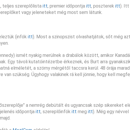
t
, teljes szereplőlista
itt
, premier időpontja
itt
, poszterek
itt
). It
szereplőket vagy jeleneteket még most sem látunk.
eleztük (infók
itt
). Most a szinopszist olvashatjátok, sőt még azt
ayen.
Kennedy) ismét nyakig merülnek a drabálok között, amikor Kanad
ak. Egy távoli kutatóintézetbe érkeznek, és Burt arra gyanakszik
hatná elméletét, a szörny mérgétől taccsra kerül. 48 órája marad
e van szükség. Úgyhogy valakinek rá kell jönnie, hogy kell megfe
főszereplője" a nemrég debütált és ugyancsak szép sikereket el
jelenés időpontja
itt
, szereplőinfók
itt
meg
itt
). Még egy névvel
 majd.