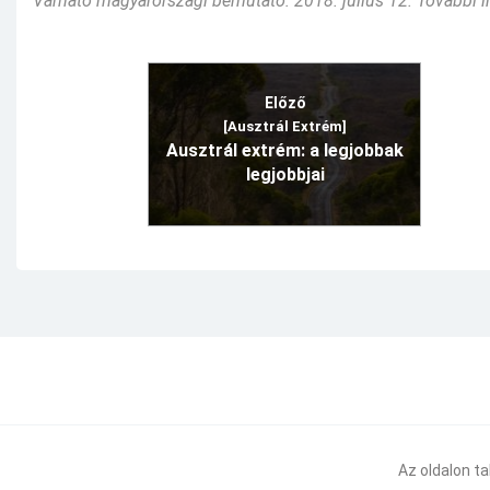
Várható magyarországi bemutató: 2018. július 12. További i
Előző
[Ausztrál Extrém]
Ausztrál extrém: a legjobbak
legjobbjai
Az oldalon t