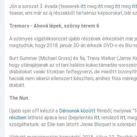
Jön a sorozat 3. évada (teaserek
itt
meg
itt
meg
itt
meg
it
teaser, ami már az új részekből tartalmaz képsorokat, bár 
Tremors - Ahová lépek, szörny terem 6
A szörnyes vígjátéksorozat újabb részének érkezését már j
megtudtuk, hogy 2018. január 30-án érkezik DVD-n és Blu-r
Burt Gummer (Michael Gross) és fia, Travis Walker (Jamie 
hogy utánajárjanak az ottani halálos kukactámadás-sorozatn
drabálokat valaki titokban felfegyverzi, de mielőtt bizonyít
hacsak nem sikerül ellenszert készíteni, amihez friss méregr
drabált.
The Nun
Újabb spin off készül a
Démonok között
filmből, melynek "
részben
látható apáca lesz (bejelentés
itt
, rendező
itt
, meg
szolgálhatunk: az Elle-ben látott Jonas Bloquet is szerepel