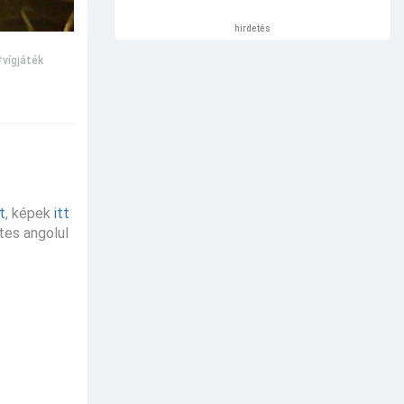
hirdetés
vígjáték
tt
, képek
itt
etes angolul