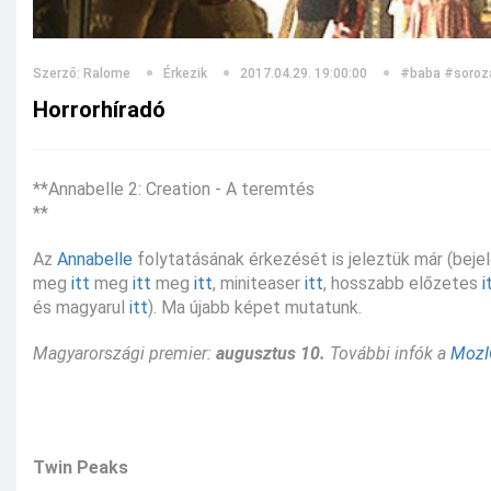
Szerző: Ralome
Érkezik
2017.04.29. 19:00:00
#baba
#soroz
Horrorhíradó
**Annabelle 2: Creation - A teremtés
**
Az
Annabelle
folytatásának érkezését is jeleztük már (bej
meg
itt
meg
itt
meg
itt
, miniteaser
itt
, hosszabb előzetes
i
és magyarul
itt
). Ma újabb képet mutatunk.
Magyarországi premier:
augusztus 10.
További infók a
Moz
Twin Peaks