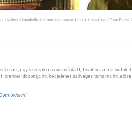
at
#szörny
#Annabelle
#démon
#természetfeletti
#misztikus
#Twin Peaks
#
elentés
itt
, egy szereplő és más infók
itt
, további szereplőinfók
i
tt
, premier időpontja
itt
, két jelenet szöveges tartalma
itt
, előz
ICom
oldalán!