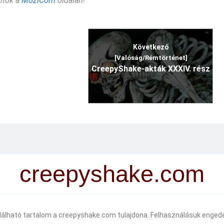
nfók a
MozICom
oldalán!
Következő
[Valóság/Rémtörténet]
CreepyShake-akták XXXIV. rész
creepyshake.com
alálható tartalom a creepyshake.com tulajdona. Felhasználásuk engedé