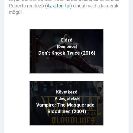
Roberts rendező (
Az ajtón túl
) dirigál majd a kamerák
mögül.
Előző
[Démonos]
Don't Knock Twice (2016)
Következő
[Videójátékok]
Vampire: The Masquerade -
Bloodlines (2004)