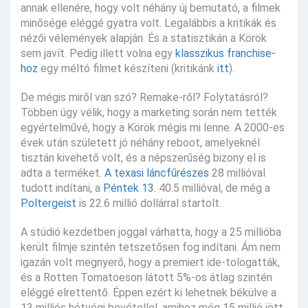
annak ellenére, hogy volt néhány új bemutató, a filmek
minősége eléggé gyatra volt. Legalábbis a kritikák és
nézői vélemények alapján. És a statisztikán a Körök
sem javít. Pedig illett volna egy
klasszikus franchise-
hoz
egy méltó filmet készíteni (kritikánk
itt
).
De mégis miről van szó? Remake-ről? Folytatásról?
Többen úgy vélik, hogy a marketing során nem tették
egyértelművé, hogy a Körök mégis mi lenne. A 2000-es
évek után született jó néhány reboot, amelyeknél
tisztán kivehető volt, és a népszerűség bizony el is
adta a terméket.
A texasi láncfűrészes
28 millióval
tudott indítani, a
Péntek 13.
40.5 millióval, de még a
Poltergeist
is 22.6 millió dollárral startolt.
A stúdió kezdetben joggal várhatta, hogy a 25 millióba
került filmje szintén tetszetősen fog indítani. Ám nem
igazán volt megnyerő, hogy a premiert ide-tologatták,
és a Rotten Tomatoeson látott 5%-os átlag szintén
eléggé elrettentő. Éppen ezért ki lehetnek békülve a
13 milliós hétvégi bevétellel, amihez még 15 millió jött