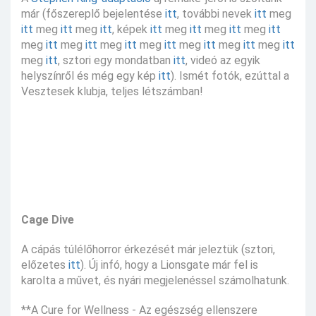
már (főszereplő bejelentése
itt
, további nevek
itt
meg
itt
meg
itt
meg
itt
, képek
itt
meg
itt
meg
itt
meg
itt
meg
itt
meg
itt
meg
itt
meg
itt
meg
itt
meg
itt
meg
itt
meg
itt
, sztori egy mondatban
itt
, videó az egyik
helyszínről és még egy kép
itt
). Ismét fotók, ezúttal a
Vesztesek klubja, teljes létszámban!
Cage Dive
A cápás túlélőhorror érkezését már jeleztük (sztori,
előzetes
itt
). Új infó, hogy a Lionsgate már fel is
karolta a művet, és nyári megjelenéssel számolhatunk.
**A Cure for Wellness - Az egészség ellenszere