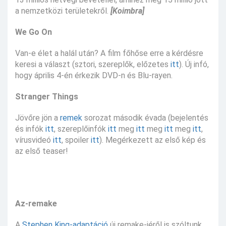
a nemzetközi területekről.
[Koimbra]
We Go On
Van-e élet a halál után? A film főhőse erre a kérdésre
keresi a választ (sztori, szereplők, előzetes
itt
). Új infó,
hogy április 4-én érkezik DVD-n és Blu-rayen.
Stranger Things
Jövőre jön a
remek
sorozat második évada (bejelentés
és infók
itt
, szereplőinfók
itt
meg
itt
meg
itt
meg
itt
,
vírusvideó
itt
, spoiler
itt
). Megérkezett az első kép és
az első teaser!
Az-remake
A
Stephen King-adaptáció
új remake-jéről is szóltunk