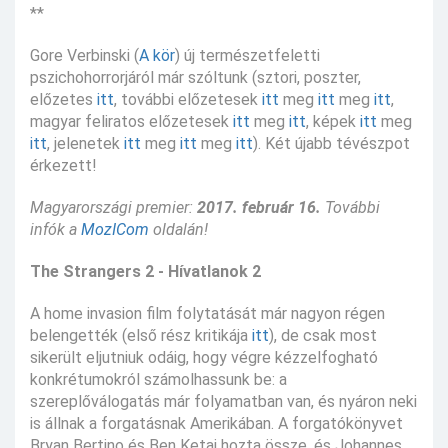
**
Gore Verbinski (
A kör
) új természetfeletti
pszichohorrorjáról már szóltunk (sztori, poszter,
előzetes
itt
, további előzetesek
itt
meg
itt
meg
itt
,
magyar feliratos előzetesek
itt
meg
itt
, képek
itt
meg
itt
, jelenetek
itt
meg
itt
meg
itt
). Két újabb tévészpot
érkezett!
Magyarországi premier:
2017. február 16.
További
infók a
MozICom
oldalán!
The Strangers 2 - Hívatlanok 2
A home invasion film folytatását már nagyon régen
belengették (első rész kritikája
itt
), de csak most
sikerült eljutniuk odáig, hogy végre kézzelfogható
konkrétumokról számolhassunk be: a
szereplőválogatás már folyamatban van, és nyáron neki
is állnak a forgatásnak Amerikában. A forgatókönyvet
Bryan Bertino és Ben Ketai hozta össze, és Johannes