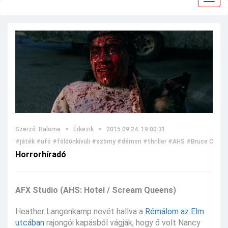
navig
Szerző: Ralome
Érkezik
2015.09.24. 19:00:31
#játék
#ufó
#földönkívüli
#szörny
#démon
#thriller
#AHS
#Bruce Campb
Horrorhíradó
AFX Studio (AHS: Hotel / Scream Queens)
Heather Langenkamp nevét hallva a
Rémálom az Elm
utcában
rajongói kapásból vágják, hogy ő volt Nancy