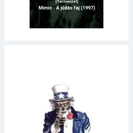
[Természet]
Mimic - A júdás faj (1997)