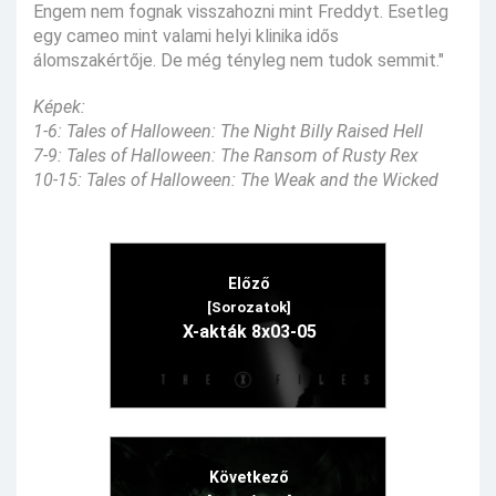
Engem nem fognak visszahozni mint Freddyt. Esetleg
egy cameo mint valami helyi klinika idős
álomszakértője. De még tényleg nem tudok semmit."
Képek:
1-6: Tales of Halloween: The Night Billy Raised Hell
7-9: Tales of Halloween: The Ransom of Rusty Rex
10-15: Tales of Halloween: The Weak and the Wicked
Előző
[Sorozatok]
X-akták 8x03-05
Következő