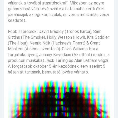
várjanak a további utasításokra!". Miközben az egyre
gonoszabbá váló tévé szinte a hatalmába keríti őket,
paranoiájuk az egekbe szökik, és véres mészárlás veszi
kezdetét.
Főbb szereplők: David Bradley (Trónok harca), Sam
Gittins (The Smoke), Holly Weston (Howl), Kris Saddler
(The Hour), Neerja Naik (Hackney’s Finest) & Grant
Masters (A néma szemtanú). Gavin Williams írta a
forgatókönyvet, Johnny Kevorkian (Az eltűnt) rendez, a
produceri munkákat Jack Tarling és Alan Latham végzi.
A forgatások október 5-én kezdődnek, terv szerint 5
héten át tartanak, bemutató jövőre várható.