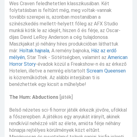
Wes Craven feledhetetlen klasszikusában. Két
folytatásban is feltűnt még, meg voltak-vannak
további szerepei is, azonban mostanában a
színészkedés mellett-helyett főleg az AFX Studio
munkái kötik le az idejét, hiszen ő és férje, az Oscar-
díjas David LeRoy Anderson a cég tulajdonosa.
Maszkjaikat jó néhány híres produkcióban láthattuk
már:
Holtak hajnala
, A remény bajnoka,
Ház az erdő
mélyén
, Star Trek - Sötétségben, valamint az
American
Horror Story
-évadok közül a Freakshow-n és az érkező
Hotelen, illetve a nemrég elstartolt
Scream Queensen
is közreműködtek. Az alábbi interjúban ti is
benézhettek egy kicsit a műhelybe!
The Hum: Abductions
[játék]
Belső nézetes sci-fi horror játék érkezik jövőre, ufókkal
a főszerepben. A játékos egy anyukát irányít, akinek
rendkívül nehézzé vált az élete, amióta férje néhány
hónapja rejtélyes körülmények közt eltűnt.
Magányosan és nyugtalanul telnek napjai, kisfia jelenti