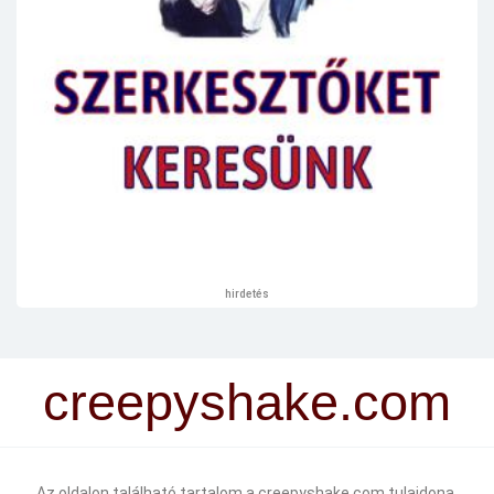
hirdetés
creepyshake.com
Az oldalon található tartalom a creepyshake.com tulajdona.