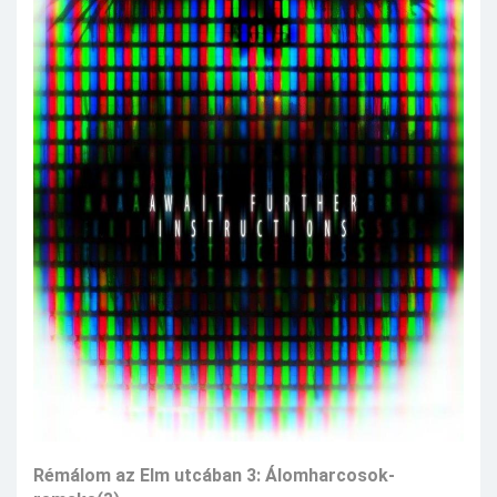
Rémálom az Elm utcában 3: Álomharcosok-