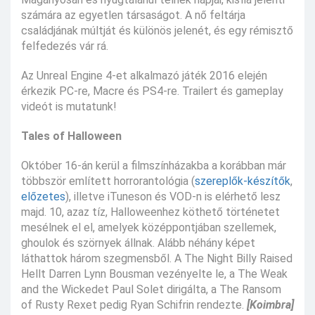
számára az egyetlen társaságot. A nő feltárja
családjának múltját és különös jelenét, és egy rémisztő
felfedezés vár rá.
Az Unreal Engine 4-et alkalmazó játék 2016 elején
érkezik PC-re, Macre és PS4-re. Trailert és gameplay
videót is mutatunk!
Tales of Halloween
Október 16-án kerül a filmszínházakba a korábban már
többször említett horrorantológia (
szereplők-készítők
,
előzetes
), illetve iTuneson és VOD-n is elérhető lesz
majd. 10, azaz tíz, Halloweenhez köthető történetet
mesélnek el el, amelyek középpontjában szellemek,
ghoulok és szörnyek állnak. Alább néhány képet
láthattok három szegmensből. A The Night Billy Raised
Hellt Darren Lynn Bousman vezényelte le, a The Weak
and the Wickedet Paul Solet dirigálta, a The Ransom
of Rusty Rexet pedig Ryan Schifrin rendezte.
[Koimbra]