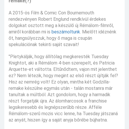
remake(?)
A 2015-ös Film & Comic Con Bournemouth
rendezvényen Robert Englund rendkívül érdekes
dolgokat osztott meg a készülő új Rémálom-filmről,
amiről korábban mi is
beszámoltunk
. Mielőtt idéznénk
őt, hangsúlyozzuk, hogy ő maga is csupán
spekulációnak tekinti saját szavait!
"Pletykálják, hogy állítólag megkeresték Tuesday
Knightot, aki a Rémálom 4-ben szerepelt, és Patricia
Arquette-et váltotta. Eltűnődtem, vajon mit jelenthet
ez? Nem létezik, hogy megint az első részt újítják fel?
Hisz az nemrég volt! Ez olyan, mintha két Godzilla-
remake készülne egymás után - talán mostanra már
tanultak a múltból. Azt gondolom, hogy a harmadik
részt forgatják újra. Az álomharcosok a franchise
legsikeresebb és legnépszerűbb része. Afféle
Rémálom-szerű mozis vicc lenne, ha Tuesday játszaná
az anyát, hiszen így a saját anyja bőrébe bújhatna.