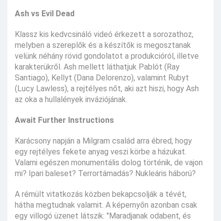
Ash vs Evil Dead
Klassz kis kedvcsináló videó érkezett a sorozathoz,
melyben a szereplők és a készítők is megosztanak
velünk néhány rövid gondolatot a produkcióról, illetve
karakterükről. Ash mellett láthatjuk Pablót (Ray
Santiago), Kellyt (Dana Delorenzo), valamint Rubyt
(Lucy Lawless), a rejtélyes nőt, aki azt hiszi, hogy Ash
az oka a hullalények inváziójának.
Await Further Instructions
Karácsony napján a Milgram család arra ébred, hogy
egy rejtélyes fekete anyag veszi körbe a házukat.
Valami egészen monumentális dolog történik, de vajon
mi? Ipari baleset? Terrortámadás? Nukleáris háború?
A rémült vitatkozás közben bekapcsolják a tévét,
hátha megtudnak valamit. A képernyőn azonban csak
egy villogó üzenet látszik: "Maradjanak odabent, és