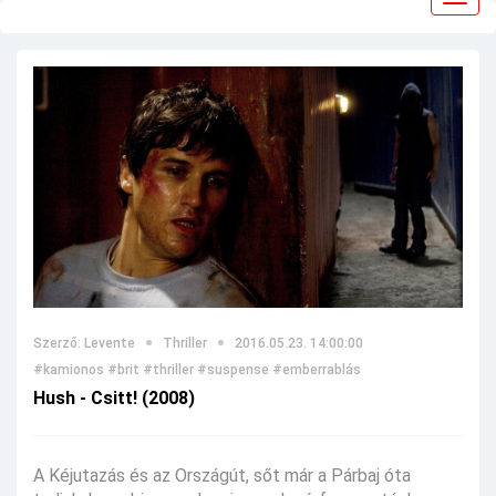
navig
Szerző: Levente
Thriller
2016.05.23. 14:00:00
#kamionos
#brit
#thriller
#suspense
#emberrablás
Hush - Csitt! (2008)
A Kéjutazás és az Országút, sőt már a Párbaj óta