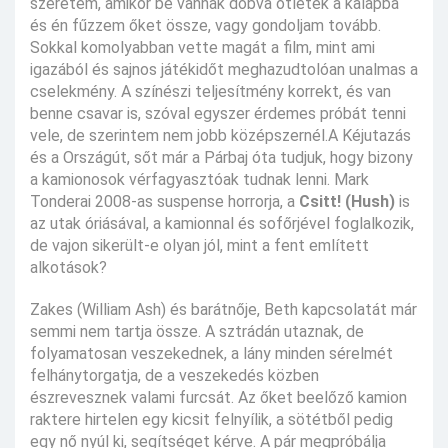
szeretem, amikor be vannak dobva ötletek a kalapba
és én fűzzem őket össze, vagy gondoljam tovább.
Sokkal komolyabban vette magát a film, mint ami
igazából és sajnos játékidőt meghazudtolóan unalmas a
cselekmény. A színészi teljesítmény korrekt, és van
benne csavar is, szóval egyszer érdemes próbát tenni
vele, de szerintem nem jobb középszernél.A Kéjutazás
és a Országút, sőt már a Párbaj óta tudjuk, hogy bizony
a kamionosok vérfagyasztóak tudnak lenni. Mark
Tonderai 2008-as suspense horrorja, a
Csitt! (Hush)
is
az utak óriásával, a kamionnal és sofőrjével foglalkozik,
de vajon sikerült-e olyan jól, mint a fent említett
alkotások?
Zakes (William Ash) és barátnője, Beth kapcsolatát már
semmi nem tartja össze. A sztrádán utaznak, de
folyamatosan veszekednek, a lány minden sérelmét
felhánytorgatja, de a veszekedés közben
észrevesznek valami furcsát. Az őket beelőző kamion
raktere hirtelen egy kicsit felnyílik, a sötétből pedig
egy nő nyúl ki, segítséget kérve. A pár megpróbálja