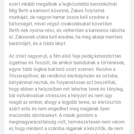
ezért inkább megállnak a legközelebbi benzinkútnál.
Míg Beth a kamiont követné, Zakes folytatná
munkáját, de nagyon hamar össze kell szednie a
bátorságát, mivel végső civakodásukat követően
Beth-nek nyoma vész, és vélhetően a kamionos rabolta
el. Zakesnek utána kell erednie, ha meg akarja menteni
barátnőjét, és a többi lányt.
Az ötlet nagyon jó, a film első feje pedig kimondottan
izgalmas és feszült, de amikor beindulnak a történések,
egyre több logikai buktató szúrt szemet. Kezdve a
főszereplővel, aki rendkívül életképtelen és ostoba,
bátyámmal néztük, és folyamatosan azt beszéltük,
hogy ebben a helyzetben mit lehetne tenni és tényleg,
bár nyilvánvalóan stresszes a helyzet és nem úgy
reagál az ember, ahogy a legjobb lenne, az életösztön
azért erős és nem engedhet meg magának ilyen
irracionális döntéseket. A másik gondom a
megmagyarázatlanság volt, természetesen nem várom
el, hogy mindent a számba rágjanak a készítők, de nem