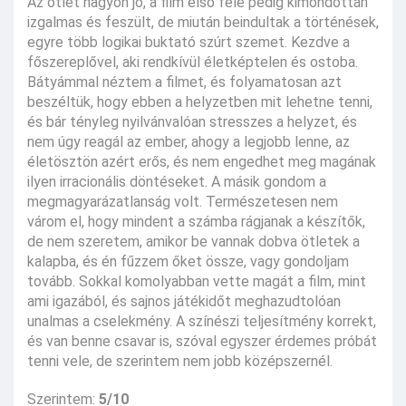
Az ötlet nagyon jó, a film első fele pedig kimondottan
izgalmas és feszült, de miután beindultak a történések,
egyre több logikai buktató szúrt szemet. Kezdve a
főszereplővel, aki rendkívül életképtelen és ostoba.
Bátyámmal néztem a filmet, és folyamatosan azt
beszéltük, hogy ebben a helyzetben mit lehetne tenni,
és bár tényleg nyilvánvalóan stresszes a helyzet, és
nem úgy reagál az ember, ahogy a legjobb lenne, az
életösztön azért erős, és nem engedhet meg magának
ilyen irracionális döntéseket. A másik gondom a
megmagyarázatlanság volt. Természetesen nem
várom el, hogy mindent a számba rágjanak a készítők,
de nem szeretem, amikor be vannak dobva ötletek a
kalapba, és én fűzzem őket össze, vagy gondoljam
tovább. Sokkal komolyabban vette magát a film, mint
ami igazából, és sajnos játékidőt meghazudtolóan
unalmas a cselekmény. A színészi teljesítmény korrekt,
és van benne csavar is, szóval egyszer érdemes próbát
tenni vele, de szerintem nem jobb középszernél.
Szerintem:
5/10