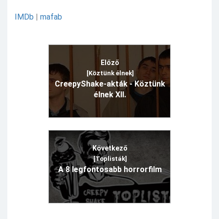
IMDb
|
mafab
Előző
[Köztünk élnek]
CreepyShake-akták - Köztünk
élnek XII.
Következő
[Toplisták]
A 8 legfontosabb horrorfilm