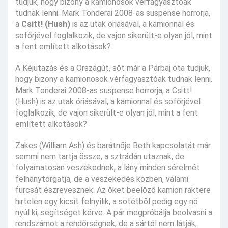
tudjuk, hogy bizony a kamionosok vérfagyasztóak
tudnak lenni. Mark Tonderai 2008-as suspense horrorja,
a
Csitt! (Hush)
is az utak óriásával, a kamionnal és
sofőrjével foglalkozik, de vajon sikerült-e olyan jól, mint
a fent említett alkotások?
A Kéjutazás és a Országút, sőt már a Párbaj óta tudjuk,
hogy bizony a kamionosok vérfagyasztóak tudnak lenni.
Mark Tonderai 2008-as suspense horrorja, a Csitt!
(Hush) is az utak óriásával, a kamionnal és sofőrjével
foglalkozik, de vajon sikerült-e olyan jól, mint a fent
említett alkotások?
Zakes (William Ash) és barátnője Beth kapcsolatát már
semmi nem tartja össze, a sztrádán utaznak, de
folyamatosan veszekednek, a lány minden sérelmét
felhánytorgatja, de a veszekedés közben, valami
furcsát észrevesznek. Az őket beelőző kamion raktere
hirtelen egy kicsit felnyílik, a sötétből pedig egy nő
nyúl ki, segítséget kérve. A pár megpróbálja beolvasni a
rendszámot a rendőrségnek, de a sártól nem látják,