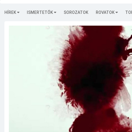
HÍREK
ISMERTETŐK
SOROZATOK
ROVATOK
TO