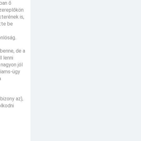
tban ő
szereplőkön
terének is,
tte be
onlóság.
benne, de a
 lenni
nagyon jól
liams-ügy
a
bizony az),
olkodni