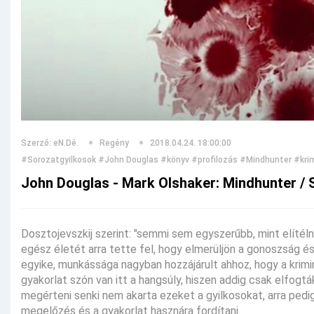
Szerző: eN.Dé.
Regény
2018.04.24. 18:00:00
#Sorozatgyilkosok
#John Douglas
#könyv
#profilozás
#Mindhunter
#kri
John Douglas - Mark Olshaker: Mindhunter / 
Dosztojevszkij szerint: "semmi sem egyszerűbb, mint elíté
egész életét arra tette fel, hogy elmerüljön a gonoszság é
egyike, munkássága nagyban hozzájárult ahhoz, hogy a krimin
gyakorlat szón van itt a hangsúly, hiszen addig csak elfogtá
megérteni senki nem akarta ezeket a gyilkosokat, arra ped
megelőzés és a gyakorlat hasznára fordítani.