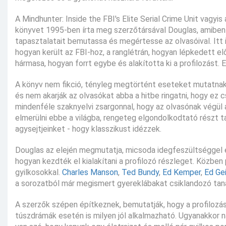
A Mindhunter: Inside the FBI's Elite Serial Crime Unit vagyi
könyvet 1995-ben írta meg szerzőtársával Douglas, amiben ar
tapasztalatait bemutassa és megértesse az olvasóival. Itt i
hogyan került az FBI-hoz, a ranglétrán, hogyan lépkedett elő
hármasa, hogyan forrt egybe és alakította ki a profilozást. E
A könyv nem fikció, tényleg megtörtént eseteket mutatna
és nem akarják az olvasókat abba a hitbe ringatni, hogy ez
mindenféle szaknyelvi zsargonnal, hogy az olvasónak végül 
elmerülni ebbe a világba, rengeteg elgondolkodtató részt t
agysejtjeinket - hogy klasszikust idézzek.
Douglas az elején megmutatja, micsoda idegfeszültséggel és
hogyan kezdték el kialakítani a profilozó részleget. Közbe
gyilkosokkal.
Charles Manson
,
Ted Bundy
,
Ed Kemper
,
Ed Ge
a sorozatból már megismert gyereklábakat csiklandozó taná
A szerzők szépen építkeznek, bemutatják, hogy a profilozá
túszdrámák esetén is milyen jól alkalmazható. Ugyanakkor 