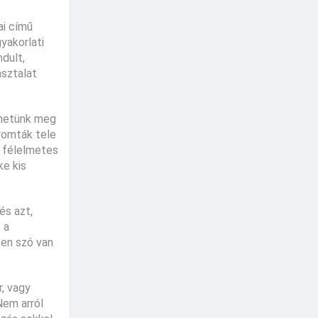
ai című
yakorlati
dult,
asztalat
dhetünk meg
nyomták tele
n félelmetes
ke kis
és azt,
 a
ben szó van
, vagy
Nem arról