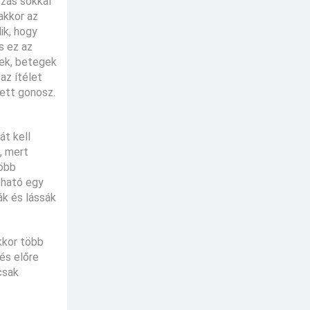
ozás sokkal
akkor az
ik, hogy
s ez az
tek, betegek
az ítélet
tett gonosz.
át kell
, mert
több
zható egy
ák és lássák
kkor több
és előre
csak