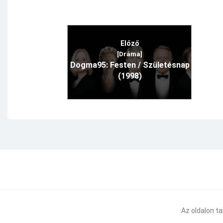
Előző
[Dráma]
Dogma95: Festen / Születésnap
(1998)
Az oldalon t