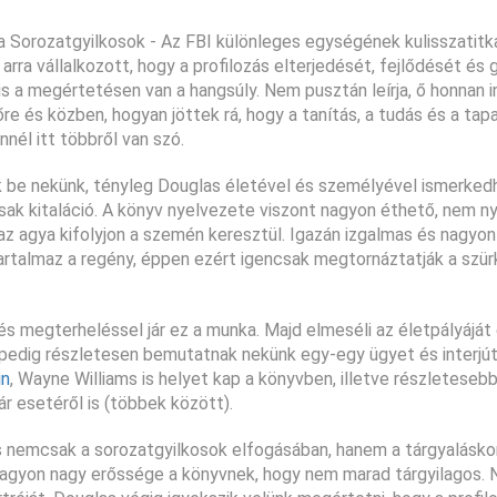
s a Sorozatgyilkosok - Az FBI különleges egységének kulisszatitk
ra vállalkozott, hogy a profilozás elterjedését, fejlődését és g
s a megértetésen van a hangsúly. Nem pusztán leírja, ő honnan in
re és közben, hogyan jöttek rá, hogy a tanítás, a tudás és a tap
nnél itt többről van szó.
k be nekünk, tényleg Douglas életével és személyével ismerke
 csak kitaláció. A könyv nyelvezete viszont nagyon éthető, nem 
az agya kifolyjon a szemén keresztül. Igazán izgalmas és nagyo
artalmaz a regény, éppen ezért igencsak megtornáztatják a szür
 megterheléssel jár ez a munka. Majd elmeséli az életpályáját 
n pedig részletesen bemutatnak nekünk egy-egy ügyet és interjút
in
, Wayne Williams is helyet kap a könyvben, illetve részleteseb
r esetéről is (többek között).
s nemcsak a sorozatgyilkosok elfogásában, hanem a tárgyaláskor
nagyon nagy erőssége a könyvnek, hogy nem marad tárgyilagos. 