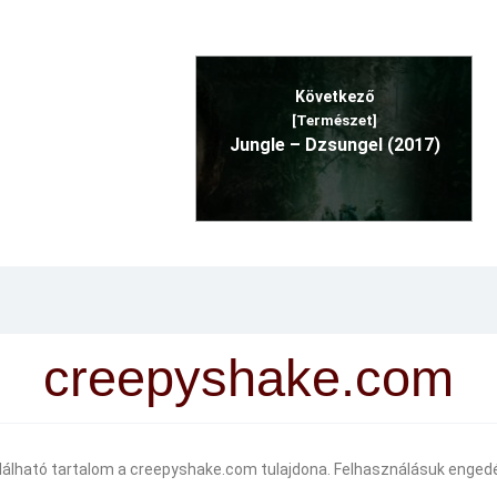
Következő
[Természet]
Jungle – Dzsungel (2017)
creepyshake.com
alálható tartalom a creepyshake.com tulajdona. Felhasználásuk engedé