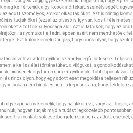
tréját. Douglas végig igyekszik velünk megértetni, hogy a profil
k meg kell érteniük a gyilkosok indítékait, személyiségét, ugyan
ak az adott személyek, amikor elkapták őket. Azt is mindig kiemel
lni is tudják őket (ezzel az olvasó is így van, kicsit félelmetes i
 őket a tetteik súlyossága alól. Azt is látni kell, hogy az őrül
elrejtőzni, a nyomaikat elfedni, éppen ezért nem menthetőek fel 
etegek. Ezt külön kiemeli Douglas, hogy nincs olyan, hogy szüle
hatással volt az adott gyilkos személyiségfejlődésére. Teljesen 
Ismernie kell az élettörténetüket, a világukat, a gondolkodásukat
ságok, nincsenek egyforma sorozatgyilkosok. Több típusuk van, 
ni és nincs olyan, hogy egy adott eset megoldása teljesen ráhú
agyon sokan nem bírják és nem is képesek arra, hogy feldolgozz
b ügy kapcsán is kiemelik, hogy ha akkor ezt, vagy azt tudják, a
anulniuk, hogyan tudják majd a tudást legközelebb pontosabban 
sak segíti a munkát, sok esetben jelen sincsen az adott esetnél, 