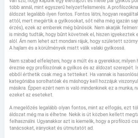
van szó, hogy kapunk egy életrajzot és mellé pár gyilkos por
több annál, mint egyszerű helyzetfelismerés. A profilozókna
áldozat legalább ilyen fontos. Fontos látni, hogyan reagált
attól, mert megértik a gyilkosokat, sőt néha még igazán sajná
érzés), ezek az emberek még bűnösök. Nem akarják felmenteni
is mindig tudták, hogy bűnt követnek el, hiszen igyekeztek 
alól. Ám nem lehet azt mondani rájuk, hogy született szörny
A hajlam és a körülmények miatt válik valaki gyilkossá.
Nem szabad elfelejteni, hogy a múlt és a gyerekkor, milyen 
éreznie egy profilozónak a gyilkos és az áldozat szerepét. 
ebből érthetik csak meg a tetteiket. Ha vannak is hasonló
kategóriába sorolhatóak és máshogy kell hozzájuk viszonyul
másikra. Éppen ezért nem is való mindenkinek ez a munka, n
ezeket az eseteket.
A megelőzés legalább olyan fontos, mint az elfogás, ezt töb
áldozat még ma is élhetne. Nekik is út közben kellett megt
felhasználni. Ugyanakkor azt is kiemelik, hogy a profilozó c
tanácsokat, irányokat és útmutatót ad.