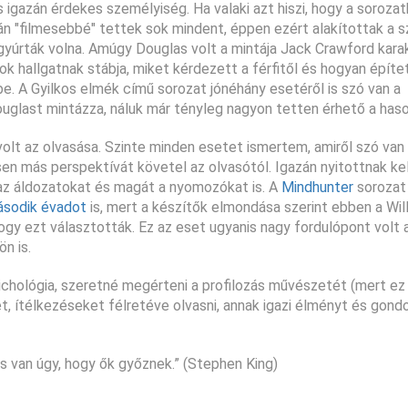
s igazán érdekes személyiség. Ha valaki azt hiszi, hogy a soroza
án "filmesebbé" tettek sok mindent, éppen ezért alakítottak a 
gyúrták volna. Amúgy Douglas volt a mintája Jack Crawford karak
ok hallgatnak stábja, miket kérdezett a férfitől és hogyan építe
be. A Gyilkos elmék című sorozat jónéhány esetéről is szó van a
ouglast mintázza, náluk már tényleg nagyon tetten érhető a has
lt az olvasása. Szinte minden esetet ismertem, amiről szó van 
en más perspektívát követel az olvasótól. Igazán nyitottnak kell
 az áldozatokat és magát a nyomozókat is. A
Mindhunter
sorozat 
sodik évadot
is, mert a készítők elmondása szerint ebben a Wil
ogy ezt választották. Ez az eset ugyanis nagy fordulópont volt 
n is.
ichológia, szeretné megérteni a profilozás művészetét (mert ez 
et, ítélkezéseket félretéve olvasni, annak igazi élményt és gond
 És van úgy, hogy ők győznek.” (Stephen King)