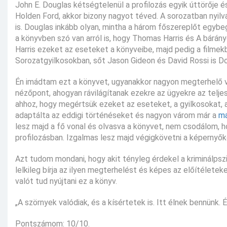
John E. Douglas kétségtelenül a profilozás egyik úttörője é
Holden Ford, akkor bizony nagyot téved. A sorozatban nyilv
is. Douglas inkább olyan, mintha a három főszereplőt egybe
a könyvben szó van arról is, hogy Thomas Harris és A bárány
Harris ezeket az eseteket a könyveibe, majd pedig a filmek
Sorozatgyilkosokban, sőt Jason Gideon és David Rossi is D
Én imádtam ezt a könyvet, ugyanakkor nagyon megterhelő vo
nézőpont, ahogyan rávilágítanak ezekre az ügyekre az teljes
ahhoz, hogy megértsük ezeket az eseteket, a gyilkosokat,
adaptálta az eddigi történéseket és nagyon várom már a
má
lesz majd a fő vonal és olvasva a könyvet, nem csodálom, h
profilozásban. Izgalmas lesz majd végigkövetni a képernyőkö
Azt tudom mondani, hogy akit tényleg érdekel a kriminálpsz
lelkileg bírja az ilyen megterhelést és képes az előítéletek
valót tud nyújtani ez a könyv.
„A szörnyek valódiak, és a kísértetek is. Itt élnek bennünk.
Pontszámom: 10/10.