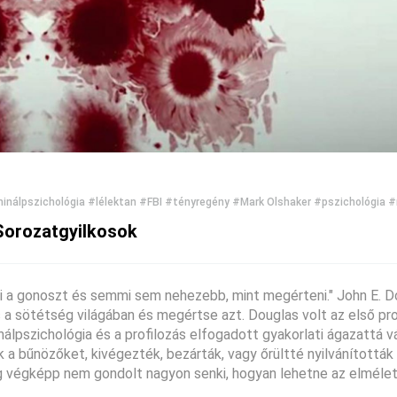
minálpszichológia
#lélektan
#FBI
#tényregény
#Mark Olshaker
#pszichológia
#
Sorozatgyilkosok
lni a gonoszt és semmi sem nehezebb, mint megérteni." John E. D
s a sötétség világában és megértse azt. Douglas volt az első pro
álpszichológia és a profilozás elfogadott gyakorlati ágazattá vá
k a bűnözőket, kivégezték, bezárták, vagy őrültté nyilvánították
ig végképp nem gondolt nagyon senki, hogyan lehetne az elmélet