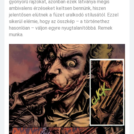
gyönyörű rajzokat, azonban ezek látványa mégis
ambivalens érzéseket keltsen bennünk, hiszen
jelentősen elütnek a füzet uralkodó stílusától. Ezzel
sikerül elérnie, hogy az összkép – a történethez
hasonlóan – váljon egyre nyugtalanítóbbá. Remek
munka.