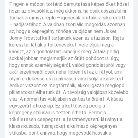
Pingvin e módon történő bemutatása képes őket közel
hozni az olvasókhoz, még akkor is, ha csak asszisztálni
tudnak a címszereplő – igencsak brutálisra sikeredett
– hadjáratához. A valóban zseniális megoldás azonban
az, hogy a képregény főhőse valójában nem Joker.
Jonny Frosttal kell tartanunk ezen az utazáson. Rajta
keresztül látjuk a történéseket, vele éljük meg a
káoszt, az ő gondolatait ismerjük meg. Általa pedig
sokkal jobban megismerjük az őrült bohócot is, úgy,
hogy annak személyiségéről, valódi gondolatairól vagy
akár érzelmeiről csak néha libben fel az a fátyol, ami
olyan érdekessé és izgalmassá varázsolja a karaktert.
Amikor viszont ez megtörténik, akkor igazán meglepő
pillanatokat élhetünk át. A távolság valójában közelebb
visz. A normalitás valójában színtiszta őrület. A káosz
egyszerű hétköznap. Ez a kettősség pedig a
képregény stílusán is tetten érhető. Bermejo
tökéletesen csepegteti a festményszerű látványt a
klasszikusabb, tusrajzokat alkalmazó képregényes
stílusba, pont annyira, hogy megcsodálhassuk a