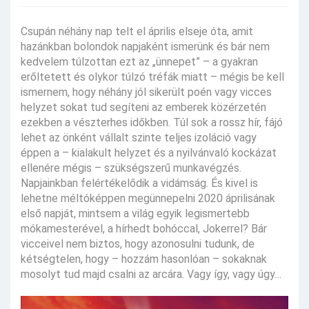
Csupán néhány nap telt el április elseje óta, amit
hazánkban bolondok napjaként ismerünk és bár nem
kedvelem túlzottan ezt az „ünnepet” – a gyakran
erőltetett és olykor túlzó tréfák miatt – mégis be kell
ismernem, hogy néhány jól sikerült poén vagy vicces
helyzet sokat tud segíteni az emberek közérzetén
ezekben a vészterhes időkben. Túl sok a rossz hír, fájó
lehet az önként vállalt szinte teljes izoláció vagy
éppen a – kialakult helyzet és a nyilvánvaló kockázat
ellenére mégis – szükségszerű munkavégzés.
Napjainkban felértékelődik a vidámság. És kivel is
lehetne méltóképpen megünnepelni 2020 áprilisának
első napját, mintsem a világ egyik legismertebb
mókamesterével, a hírhedt bohóccal, Jokerrel? Bár
vicceivel nem biztos, hogy azonosulni tudunk, de
kétségtelen, hogy – hozzám hasonlóan – sokaknak
mosolyt tud majd csalni az arcára. Vagy így, vagy úgy…