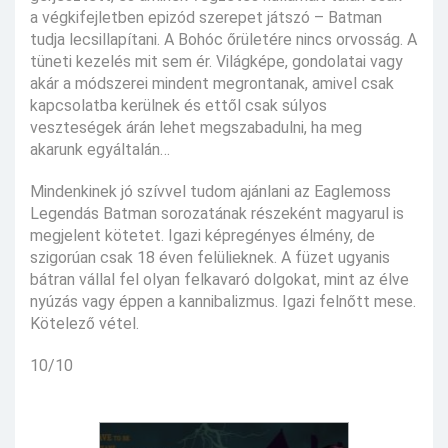
a végkifejletben epizód szerepet játszó – Batman
tudja lecsillapítani. A Bohóc őrületére nincs orvosság. A
tüneti kezelés mit sem ér. Világképe, gondolatai vagy
akár a módszerei mindent megrontanak, amivel csak
kapcsolatba kerülnek és ettől csak súlyos
veszteségek árán lehet megszabadulni, ha meg
akarunk egyáltalán…
Mindenkinek jó szívvel tudom ajánlani az Eaglemoss
Legendás Batman sorozatának részeként magyarul is
megjelent kötetet. Igazi képregényes élmény, de
szigorúan csak 18 éven felülieknek. A füzet ugyanis
bátran vállal fel olyan felkavaró dolgokat, mint az élve
nyúzás vagy éppen a kannibalizmus. Igazi felnőtt mese.
Kötelező vétel.
10/10