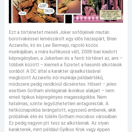
Ezt a történetet meséli Joker sofőrjének miután
borotvakéssel lemészárolt egy idős házaspárt, Brian
Azzarello, író és Lee Bermejo, rajzoló közös
munkájában, a mára kultikussá vált, 2008-ban kiadott
képregényben, a Jokerben és a fenti történet az, ami –
többek között – kiemeli a füzetet a hasonló alkotások
sorából. A DC által a karakter újraalkotásával
megbízott Azzarello írói munkája példaértékű,
módszere pedig rendkívül dicséretes. Hőseit – jelen
esetben Gotham alvilágának ikonikus alakjait – nem
emeli tipikus képregényes magasságokba. Nem
hatalmas, szinte legyőzhetetlen antagonisták. A
hétköznapokba lerángatott, egyszerű emberek, akik
próbálnak élni és túlélni Gotham mocskos városában.
Ez pedig nagyon jót tesz az alkotásnak. Az olyan
karakterek, mint például Gyilkos Krok vagy éppen