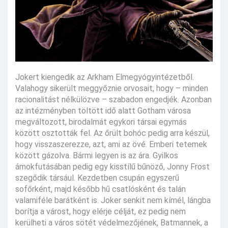
Jokert kiengedik az Arkham Elmegyógyintézetből.
Valahogy sikerült meggyőznie orvosait, hogy – minden
racionalitást nélkülözve – szabadon engedjék. Azonban
az intézményben töltött idő alatt Gotham városa
megváltozott, birodalmát egykori társai egymás
között osztották fel. Az őrült bohóc pedig arra készül,
hogy visszaszerezze, azt, ami az övé. Emberi tetemek
között gázolva. Bármi legyen is az ára. Gyilkos
ámokfutásában pedig egy kisstílű bűnöző, Jonny Frost
szegődik társául. Kezdetben csupán egyszerű
sofőrként, majd később hű csatlósként és talán
valamiféle barátként is. Joker senkit nem kímél, lángba
borítja a várost, hogy elérje célját, ez pedig nem
kerülheti a város sötét védelmezőjének, Batmannek, a