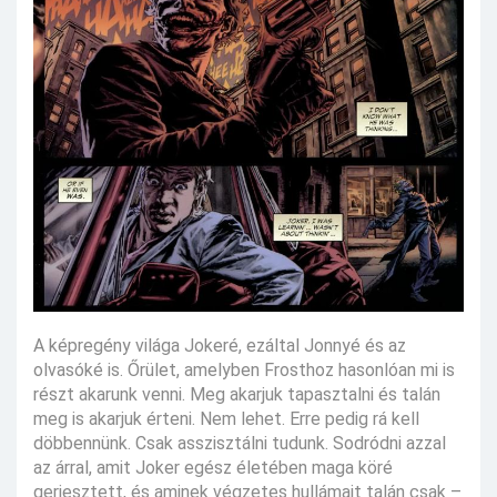
A képregény világa Jokeré, ezáltal Jonnyé és az
olvasóké is. Őrület, amelyben Frosthoz hasonlóan mi is
részt akarunk venni. Meg akarjuk tapasztalni és talán
meg is akarjuk érteni. Nem lehet. Erre pedig rá kell
döbbennünk. Csak asszisztálni tudunk. Sodródni azzal
az árral, amit Joker egész életében maga köré
gerjesztett, és aminek végzetes hullámait talán csak –