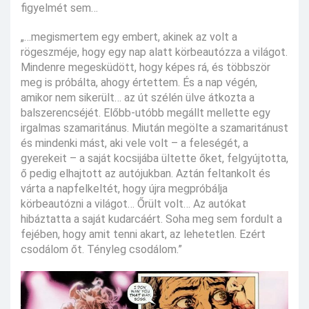
figyelmét sem…
„…megismertem egy embert, akinek az volt a
rögeszméje, hogy egy nap alatt körbeautózza a világot.
Mindenre megesküdött, hogy képes rá, és többször
meg is próbálta, ahogy értettem. És a nap végén,
amikor nem sikerült… az út szélén ülve átkozta a
balszerencséjét. Előbb-utóbb megállt mellette egy
irgalmas szamaritánus. Miután megölte a szamaritánust
és mindenki mást, aki vele volt – a feleségét, a
gyerekeit – a saját kocsijába ültette őket, felgyújtotta,
ő pedig elhajtott az autójukban. Aztán feltankolt és
várta a napfelkeltét, hogy újra megpróbálja
körbeautózni a világot… Őrült volt… Az autókat
hibáztatta a saját kudarcáért. Soha meg sem fordult a
fejében, hogy amit tenni akart, az lehetetlen. Ezért
csodálom őt. Tényleg csodálom.”