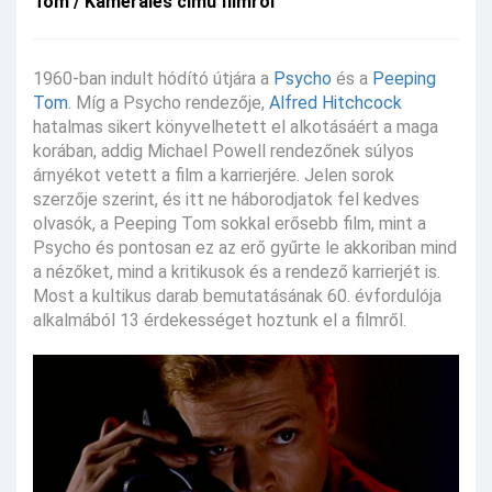
Tom / Kamerales című filmről
1960-ban indult hódító útjára a
Psycho
és a
Peeping
Tom
. Míg a Psycho rendezője,
Alfred Hitchcock
hatalmas sikert könyvelhetett el alkotásáért a maga
korában, addig Michael Powell rendezőnek súlyos
árnyékot vetett a film a karrierjére. Jelen sorok
szerzője szerint, és itt ne háborodjatok fel kedves
olvasók, a Peeping Tom sokkal erősebb film, mint a
Psycho és pontosan ez az erő gyűrte le akkoriban mind
a nézőket, mind a kritikusok és a rendező karrierjét is.
Most a kultikus darab bemutatásának 60. évfordulója
alkalmából 13 érdekességet hoztunk el a filmről.