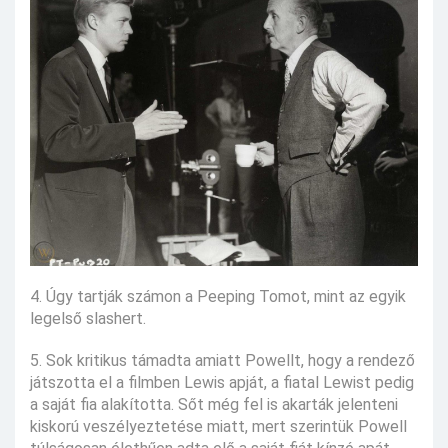
4. Úgy tartják számon a Peeping Tomot, mint az egyik
legelső slashert.
5. Sok kritikus támadta amiatt Powellt, hogy a rendező
játszotta el a filmben Lewis apját, a fiatal Lewist pedig
a saját fia alakította. Sőt még fel is akarták jelenteni
kiskorú veszélyeztetése miatt, mert szerintük Powell