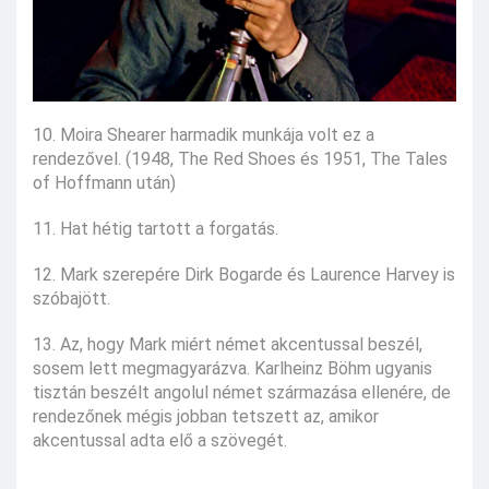
10. Moira Shearer harmadik munkája volt ez a
rendezővel. (1948, The Red Shoes és 1951, The Tales
of Hoffmann után)
11. Hat hétig tartott a forgatás.
12. Mark szerepére Dirk Bogarde és Laurence Harvey is
szóbajött.
13. Az, hogy Mark miért német akcentussal beszél,
sosem lett megmagyarázva. Karlheinz Böhm ugyanis
tisztán beszélt angolul német származása ellenére, de
rendezőnek mégis jobban tetszett az, amikor
akcentussal adta elő a szövegét.