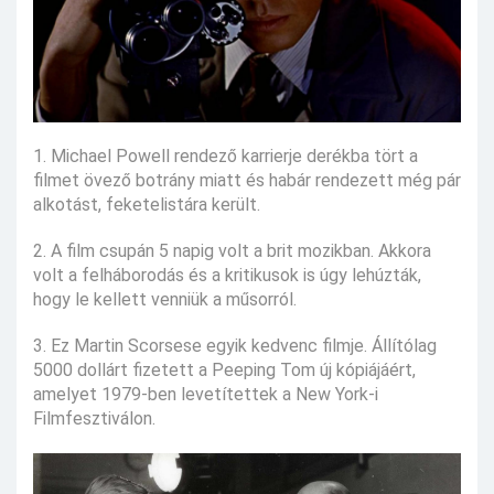
1. Michael Powell rendező karrierje derékba tört a
filmet övező botrány miatt és habár rendezett még pár
alkotást, feketelistára került.
2. A film csupán 5 napig volt a brit mozikban. Akkora
volt a felháborodás és a kritikusok is úgy lehúzták,
hogy le kellett venniük a műsorról.
3. Ez Martin Scorsese egyik kedvenc filmje. Állítólag
5000 dollárt fizetett a Peeping Tom új kópiájáért,
amelyet 1979-ben levetítettek a New York-i
Filmfesztiválon.