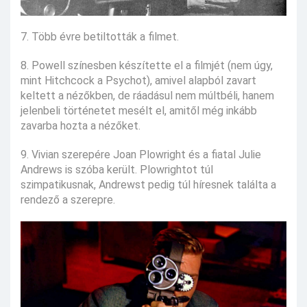
7. Több évre betiltották a filmet.
8. Powell színesben készítette el a filmjét (nem úgy,
mint Hitchcock a Psychot), amivel alapból zavart
keltett a nézőkben, de ráadásul nem múltbéli, hanem
jelenbeli történetet mesélt el, amitől még inkább
zavarba hozta a nézőket.
9. Vivian szerepére Joan Plowright és a fiatal Julie
Andrews is szóba került. Plowrightot túl
szimpatikusnak, Andrewst pedig túl híresnek találta a
rendező a szerepre.