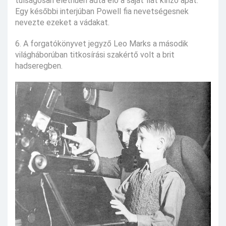
túlságosan élethűen adta elő a saját fiát kínzó apát.
Egy későbbi interjúban Powell fia nevetségesnek
nevezte ezeket a vádakat.
6. A forgatókönyvet jegyző Leo Marks a második
világháborúban titkosírási szakértő volt a brit
hadseregben.