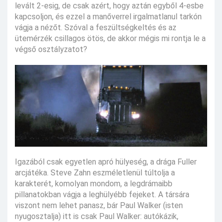
levált 2-esig, de csak azért, hogy aztán egyből 4-esbe
kapcsoljon, és ezzel a manőverrel irgalmatlanul tarkón
vágja a nézőt. Szóval a feszültségkeltés és az
ütemérzék csillagos ötös, de akkor mégis mi rontja le a
végső osztályzatot?
Igazából csak egyetlen apró hülyeség, a drága Fuller
arcjátéka. Steve Zahn eszméletlenül túltolja a
karakterét, komolyan mondom, a legdrámaibb
pillanatokban vágja a leghülyébb fejeket. A társára
viszont nem lehet panasz, bár Paul Walker (isten
nyugosztalja) itt is csak Paul Walker: autókázik,