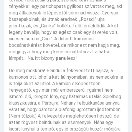
tényekkel: egy pszichopata gyilkost szívattak meg, aki
még állkapcsok letépésétől sem riad vissza. Gyorsan
összepakolnak, és útnak erednek. „Rozsdi” újra
jelentkezik, és „Cunika” holléte felől érdeklődik. A két
legény bevallja, hogy az egész csak egy átverés volt,
nincsen semmi „Cuni”. A dühödt kamionos
bocsánatkérést követel, de mikor ezt nem kapja meg,
megjegyzi, hogy meg kéne csináltatni azt a hátsó
lámpát… Na, itt bizony
para
lesz!
De még mekkora! Beindul a fékevesztett hajsza, a
kamionos ott lohol a két fiú nyomában, és nemsokára le
is tolja őket az útról. A kamion elképesztően
fenyegető, egy már-már emberszerű, irgalmat nem
ismerő, élő, lélegző lény, egy hatalmas utalás Spielbeg
klasszikusára, a Párbajra. Néhány felbukkanása annyira
váratlan, hogy párszor a plafonig ugrottam ijedtemben.
(Nem túlzok.) A felvezetés meglehetősen hosszú, de
aztán rögvest beindulnak az események. Néha egy
kicsit lanyhul a tempó, egy jó országúti huszár módjára