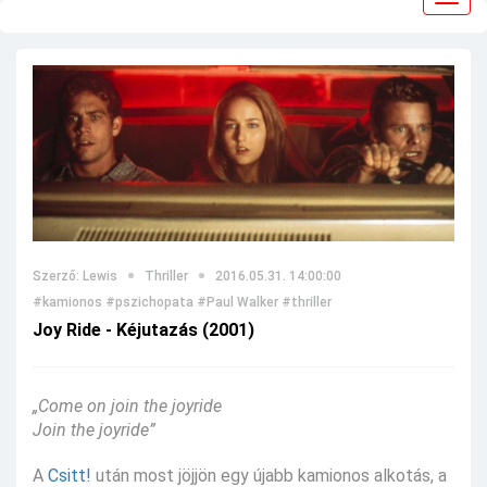
navig
Szerző: Lewis
Thriller
2016.05.31. 14:00:00
#kamionos
#pszichopata
#Paul Walker
#thriller
Joy Ride - Kéjutazás (2001)
„Come on join the joyride
Join the joyride”
A
Csitt!
után most jöjjön egy újabb kamionos alkotás, a