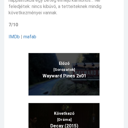
nappalitokba egy beteg elméjű kamionos… Ne
feledjétek: nincs kibúvó, a tetteiteknek mindig
következményei vannak.
7/10
IMDb
|
mafab
Előző
[Sorozatok]
Wayward Pines 2x01
Következő
[Dráma]
Decay (2015)