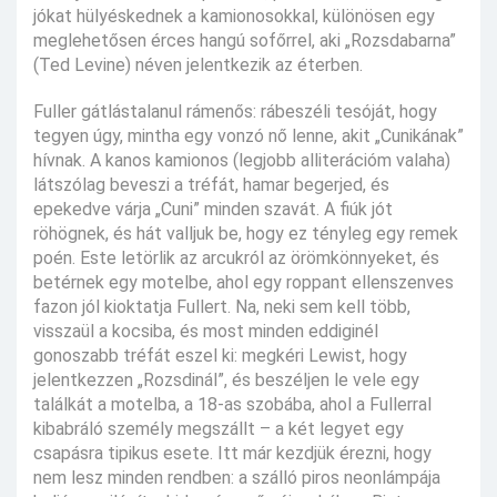
jókat hülyéskednek a kamionosokkal, különösen egy
meglehetősen érces hangú sofőrrel, aki „Rozsdabarna”
(Ted Levine) néven jelentkezik az éterben.
Fuller gátlástalanul rámenős: rábeszéli tesóját, hogy
tegyen úgy, mintha egy vonzó nő lenne, akit „Cunikának”
hívnak. A kanos kamionos (legjobb alliterációm valaha)
látszólag beveszi a tréfát, hamar begerjed, és
epekedve várja „Cuni” minden szavát. A fiúk jót
röhögnek, és hát valljuk be, hogy ez tényleg egy remek
poén. Este letörlik az arcukról az örömkönnyeket, és
betérnek egy motelbe, ahol egy roppant ellenszenves
fazon jól kioktatja Fullert. Na, neki sem kell több,
visszaül a kocsiba, és most minden eddiginél
gonoszabb tréfát eszel ki: megkéri Lewist, hogy
jelentkezzen „Rozsdinál”, és beszéljen le vele egy
találkát a motelba, a 18-as szobába, ahol a Fullerral
kibabráló személy megszállt – a két legyet egy
csapásra tipikus esete. Itt már kezdjük érezni, hogy
nem lesz minden rendben: a szálló piros neonlámpája