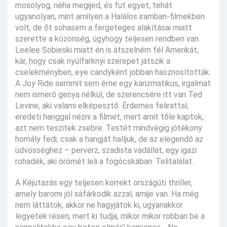
mosolyog, néha megijed, és fut egyet, tehát
ugyanolyan, mint amilyen a Halálos iramban-filmekben
volt, de őt sohasem a fergeteges alakításai miatt
szerette a közönség, úgyhogy teljesen rendben van.
Leelee Sobieski miatt én is átszelném fél Amerikát,
kár, hogy csak nyúlfarknyi szerepet játszik a
cselekményben, eye candyként jobban hasznosították.
A Joy Ride semmit sem érne egy karizmatikus, irgalmat
nem ismerő genya nélkül, de szerencsére itt van Ted
Levine, aki valami elképesztő. Érdemes felirattal,
eredeti hanggal nézni a filmet, mert amit tőle kaptok,
azt nem teszitek zsebre. Testét mindvégig jótékony
homály fedi, csak a hangját halljuk, de az elegendő az
üdvösséghez – perverz, szadista vadállat, egy igazi
rohadék, aki örömét leli a fogócskában. Telitalálat.
A Kéjutazás egy teljesen korrekt országúti thriller,
amely baromi jól sáfárkodik azzal, amije van. Ha még
nem láttátok, akkor ne hagyjátok ki, ugyanakkor
legyetek résen, mert ki tudja, mikor mikor robban be a