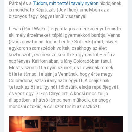
Párbaj és a
Tudom, mit tettél tavaly nyáron
hibridjének
is mondható Kéjutazás (Joy Ride), amelyben az a
bizonyos fagyi kegyetlenül visszanyal.
Lewis (Paul Walker) egy átlagos amerikai egyetemista,
aki mély érzelmeket táplál gyermekkori barátja, Venna
(az iszonyatosan dögös Leelee Sobieski) iránt, akivel
egykoron szomszédok voltak, csakhogy az élet
közbeszólt, és messze kerültek egymástól – a fiú a
napfényes Kaliforniában, a lány Coloradóban tanul.
Most viszont itt a nyári szünet, és Lewisnak remek
ötlete támad: felajánlja Vennának, hogy érte megy
Coloradóba, aztán irány haza együtt. A csajszinak
tetszik az ötlet, így hát főhösünk eladja repülőjegyét,
és vesz egy ’71-es Chryslert. A kocsi nincs túl jó
állapotban, a hátsó lámpa nem működik, de ahogy
mondani szokás, a cél szentesíti az eszközt.