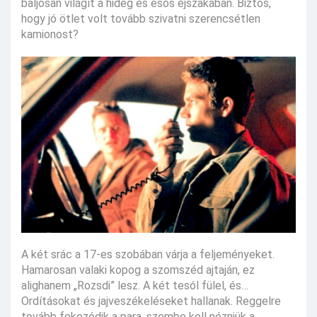
baljósan világít a hideg és esős éjszakában. Biztos,
hogy jó ötlet volt tovább szivatni szerencsétlen
kamionost?
A két srác a 17-es szobában várja a feljeményeket.
Hamarosan valaki kopog a szomszéd ajtaján, ez
alighanem „Rozsdi” lesz. A két tesól fülel, és…
Ordításokat és jajveszékeléseket hallanak. Reggelre
tovább fokozódik a para, szembe kell nézniük a