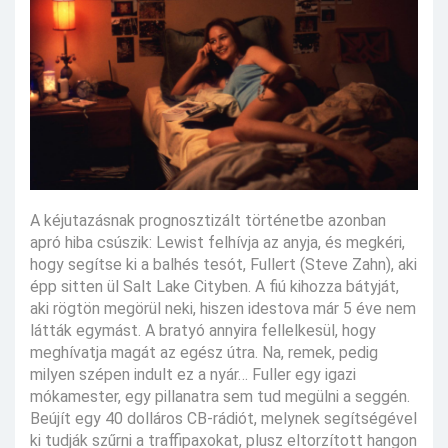
A kéjutazásnak prognosztizált történetbe azonban
apró hiba csúszik: Lewist felhívja az anyja, és megkéri,
hogy segítse ki a balhés tesót, Fullert (Steve Zahn), aki
épp sitten ül Salt Lake Cityben. A fiú kihozza bátyját,
aki rögtön megörül neki, hiszen idestova már 5 éve nem
látták egymást. A bratyó annyira fellelkesül, hogy
meghívatja magát az egész útra. Na, remek, pedig
milyen szépen indult ez a nyár… Fuller egy igazi
mókamester, egy pillanatra sem tud megülni a seggén.
Beújít egy 40 dolláros CB-rádiót, melynek segítségével
ki tudják szűrni a traffipaxokat, plusz eltorzított hangon