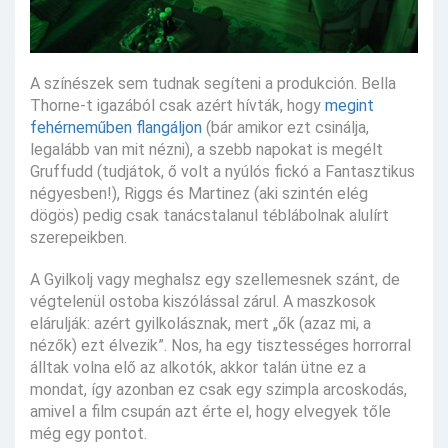
A színészek sem tudnak segíteni a produkción. Bella
Thorne-t igazából csak azért hívták, hogy
megint
fehérneműben flangáljon
(bár amikor ezt csinálja,
legalább van mit nézni), a szebb napokat is megélt
Gruffudd (tudjátok, ő volt a nyúlós fickó a Fantasztikus
négyesben!), Riggs és Martinez (aki szintén elég
dögös) pedig csak tanácstalanul téblábolnak alulírt
szerepeikben.
A Gyilkolj vagy meghalsz egy szellemesnek szánt, de
végtelenül ostoba kiszólással zárul. A maszkosok
elárulják: azért gyilkolásznak, mert „ők (azaz mi, a
nézők) ezt élvezik”. Nos, ha egy tisztességes horrorral
álltak volna elő az alkotók, akkor talán ütne ez a
mondat, így azonban ez csak egy szimpla arcoskodás,
amivel a film csupán azt érte el, hogy elvegyek tőle
még egy pontot.