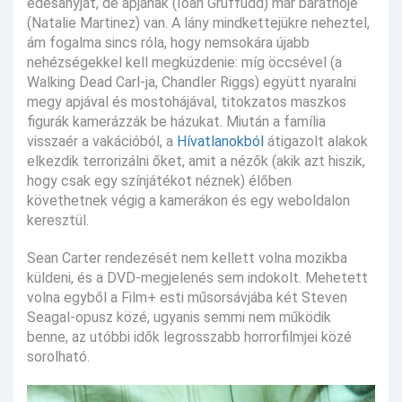
édesanyját, de apjának (Ioan Gruffudd) már barátnője
(Natalie Martinez) van. A lány mindkettejükre neheztel,
ám fogalma sincs róla, hogy nemsokára újabb
nehézségekkel kell megküzdenie: míg öccsével (a
Walking Dead Carl-ja, Chandler Riggs) együtt nyaralni
megy apjával és mostohájával, titokzatos maszkos
figurák kamerázzák be házukat. Miután a família
visszaér a vakációból, a
Hívatlanokból
átigazolt alakok
elkezdik terrorizálni őket, amit a nézők (akik azt hiszik,
hogy csak egy színjátékot néznek) élőben
követhetnek végig a kamerákon és egy weboldalon
keresztül.
Sean Carter rendezését nem kellett volna mozikba
küldeni, és a DVD-megjelenés sem indokolt. Mehetett
volna egyből a Film+ esti műsorsávjába két Steven
Seagal-opusz közé, ugyanis semmi nem működik
benne, az utóbbi idők legrosszabb horrorfilmjei közé
sorolható.