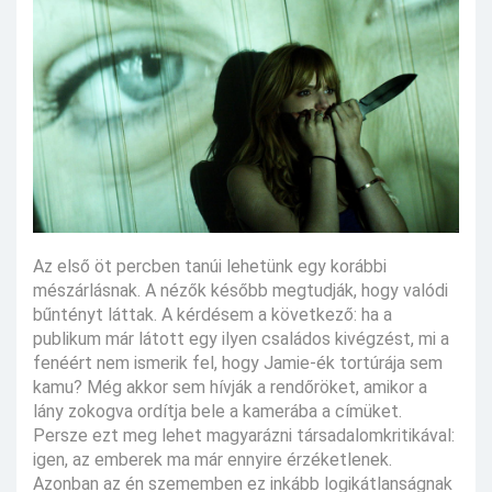
Az első öt percben tanúi lehetünk egy korábbi
mészárlásnak. A nézők később megtudják, hogy valódi
bűntényt láttak. A kérdésem a következő: ha a
publikum már látott egy ilyen családos kivégzést, mi a
fenéért nem ismerik fel, hogy Jamie-ék tortúrája sem
kamu? Még akkor sem hívják a rendőröket, amikor a
lány zokogva ordítja bele a kamerába a címüket.
Persze ezt meg lehet magyarázni társadalomkritikával:
igen, az emberek ma már ennyire érzéketlenek.
Azonban az én szememben ez inkább logikátlanságnak