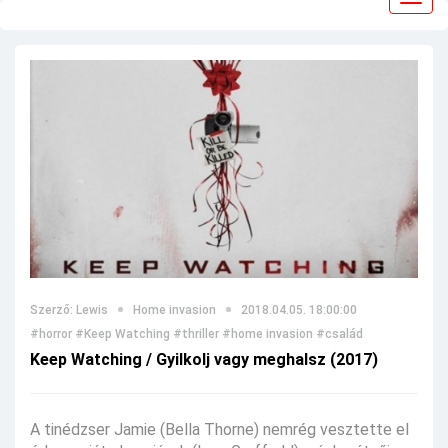
navig
Szerző: Lewis
Home invasion
2018.04.05. 18:00:00
#horror
#Keep Watching
#thriller
#home invasion
#család
Keep Watching / Gyilkolj vagy meghalsz (2017)
A tinédzser Jamie (Bella Thorne) nemrég vesztette el