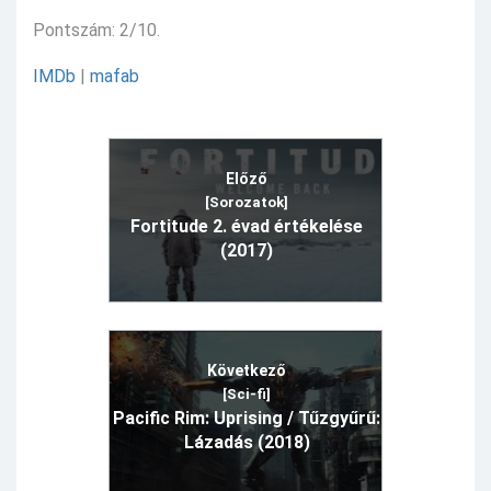
Pontszám: 2/10.
IMDb
|
mafab
Előző
[Sorozatok]
Fortitude 2. évad értékelése
(2017)
Következő
[Sci-fi]
Pacific Rim: Uprising / Tűzgyűrű:
Lázadás (2018)