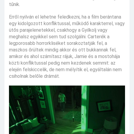
tűnik.
Erről nyilván el lehetne feledkezni, ha a film berántana
egy kidolgozott konfliktussal, működő karakterrel, vagy
ütős parajelenetekkel, csakhogy a Gyilkolj vagy
meghalsz egyikkel sem tud szolgálni. Carterék a
legporosabb horrorkliséket sorakoztatják fel, a
maszkos őrültek mindig akkor és ott bukkannak fel,
amikor és ahol számítasz rájuk, Jamie és a mostohája
közti konfliktussal pedig nem kezdenek semmit: az
elején felskiccelik, de nem mélyítik el, egyáltalán nem
csiholnak belőle drámát.