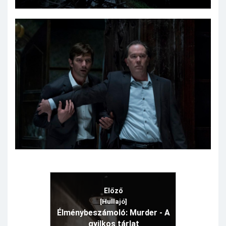
Előző
[Hullajó]
Élménybeszámoló: Murder - A
gyilkos tárlat