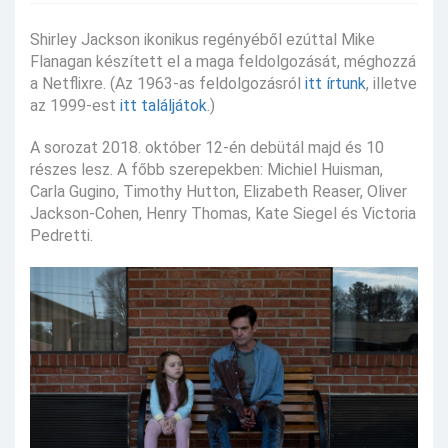
Shirley Jackson ikonikus regényéből ezúttal Mike
Flanagan készített el a maga feldolgozását, méghozzá
a Netflixre. (Az 1963-as feldolgozásról
itt írtunk
, illetve
az 1999-est
itt találjátok
.)
A sorozat 2018. október 12-én debütál majd és 10
részes lesz. A főbb szerepekben: Michiel Huisman,
Carla Gugino, Timothy Hutton, Elizabeth Reaser, Oliver
Jackson-Cohen, Henry Thomas, Kate Siegel és Victoria
Pedretti.