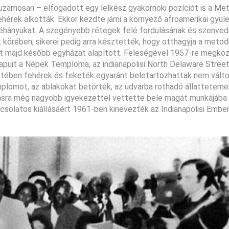
uzamosan – elfogadott egy lelkész gyakornoki pozíciót is a Me
hérek alkották. Ekkor kezdte járni a környező afroamerikai gyü
a néhányukat. A szegényebb rétegek felé fordulásának és szenve
körében, sikerei pedig arra késztették, hogy otthagyja a metodi
 majd később egyházat alapított. Feleségével 1957-re megköz
 kapuit a Népek Temploma, az indianapolisi North Delaware Stree
etében fehérek és feketék egyaránt beletartozhattak nem válto
mplomot, az ablakokat betörték, az udvarba rothadó állattetem
lásra még nagyobb igyekezettel vettette bele magát munkájába
csolatos kiállásáért 1961-ben kinevezték az Indianapolisi Ember