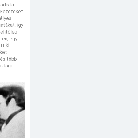
todista
lekezeteket
délyes
stákat, így
elítőleg
t-en, egy
tt ki
eket
 és több
i Jogi