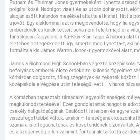
Putnam és Thurman Jones gyermekeként. Lynetta szabad szell
polgárai közé. Nadrágot viselt és az utcán dohányzott, elő
alapján szőtt kalandos mesékkel altatta el kisfiát. Hitt 
a jövőt. Egy alaklommal azt is megjövendölte, hogy fia egys
embereknek és kinek tetteit soha nem felejti majd el a vilá
fanatikusan fajgyűlölő, a Ku-Klux-Klán tagja. A háború al
életében betegeskedett, így ismerte meg Lynetta-t, aki nőv
formálta a kis James Warren Jones-t gyermekévei alatt, még
James a Richmond High School-ban végezte középiskolai ta
befolyásos emberek élete érdekelte, különös figyelmet sze
kórházban dolgozott, főleg szegények és feketék között. It
középiskola elvégzése után feleségül vett – viharos házas
A kórházban tapasztalt társadalmi egyenlőtlenségek mélye
megkülönböztetésével. Ezen gondolatainak hangot is adott 
csekély hallgatóságának. Csalódott Istenben és egyre szé
visszafogottabbá váltak, amikor – feleségének köszönhető
számára is elfogadhatónak és követendőnek bizonyultak. A g
és a szegénység ellen valamint fontosnak tartotta az idős