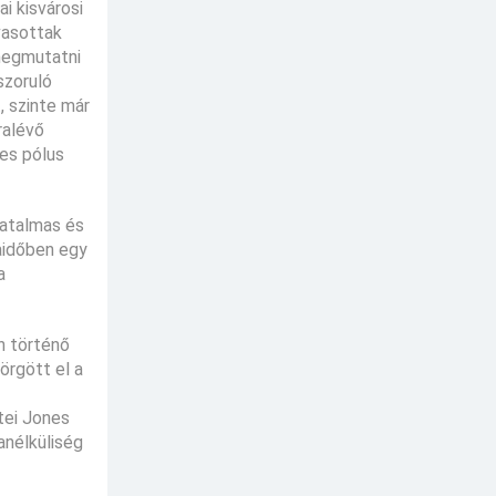
i kisvárosi
vasottak
 megmutatni
szoruló
, szinte már
ralévő
tes pólus
hatalmas és
aidőben egy
a
n történő
örgött el a
tei Jones
anélküliség