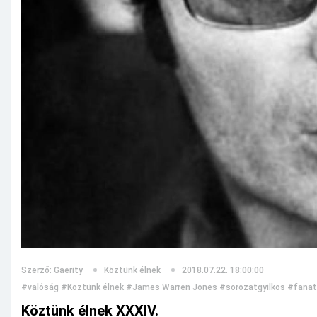
Szerző: Gaerity
Köztünk élnek
2018.07.22. 18:00:00
#valóság
#Köztünk élnek
#James Warren Jones
#sorozatgyilkos
#fanat
Köztünk élnek XXXIV.