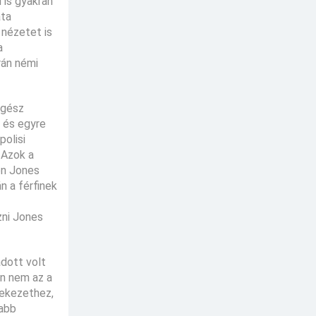
 is gyakran
ata
 nézetet is
a
rán némi
egész
r és egyre
polisi
 Azok a
en Jones
n a férfinek
zni Jones
adott volt
an nem az a
elekezethez,
sabb