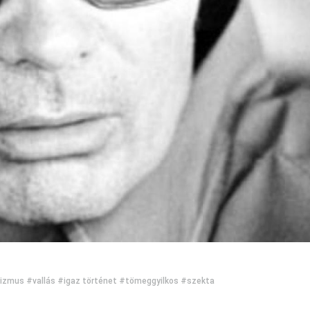
izmus
#vallás
#igaz történet
#tömeggyilkos
#szekta