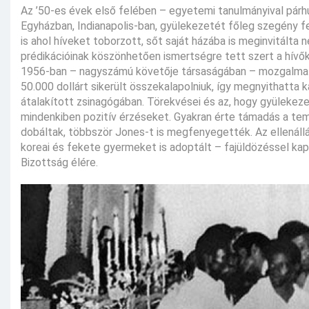
Az ’50-es évek első felében – egyetemi tanulmányival párh
Egyházban, Indianapolis-ban, gyülekezetét főleg szegény fe
is ahol híveket toborzott, sőt saját házába is meginvitált
prédikációinak köszönhetően ismertségre tett szert a hívők 
1956-ban – nagyszámú követője társaságában – mozgalmat
50.000 dollárt sikerült összekalapolniuk, így megnyithatta
átalakított zsinagógában. Törekvései és az, hogy gyülekez
mindenkiben pozitív érzéseket. Gyakran érte támadás a te
dobáltak, többször Jones-t is megfenyegették. Az ellenál
koreai és fekete gyermeket is adoptált – fajüldözéssel kap
Bizottság élére.