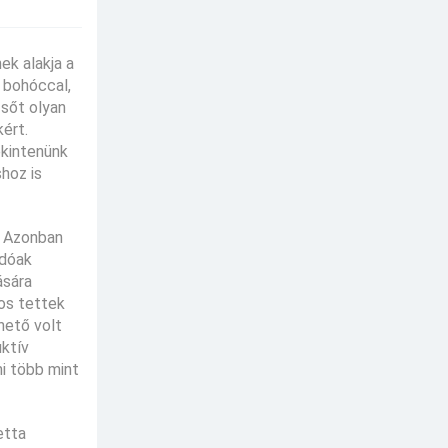
ek alakja a
s bohóccal,
 sőt olyan
ért.
ekintenünk
hoz is
. Azonban
ndóak
ására
os tettek
hető volt
uktív
mi több mint
etta