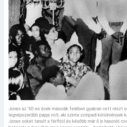
Jones az ’50-es évek második felében gyakran vett részt e
legnépszerűbb papja volt, aki szinte színpadi körülmények k
Jones sokat tanult a férfitól és később már ő is hasonló c