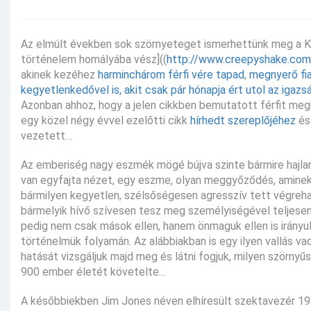
Az elmúlt években sok szörnyeteget ismerhettünk meg a Közt
történelem homályába vész]((
http://www.creepyshake.com
akinek kezéhez
harminchárom férfi vére tapad
,
megnyerő fi
kegyetlenkedővel is, akit csak pár hónapja ért utol az igaz
Azonban ahhoz, hogy a jelen cikkben bemutatott férfit megi
egy közel négy évvel ezelőtti cikk
hírhedt szereplőjéhez
és 
vezetett…
Az emberiség nagy eszmék mögé bújva szinte bármire hajlan
van egyfajta nézet, egy eszme, olyan meggyőződés, aminek
bármilyen kegyetlen, szélsőségesen agresszív tett végrehaj
bármelyik hívő szívesen tesz meg személyiségével teljesen
pedig nem csak mások ellen, hanem önmaguk ellen is irányul
történelmük folyamán. Az alábbiakban is egy ilyen vallás 
hatását vizsgáljuk majd meg és látni fogjuk, milyen szörnyű
900 ember életét követelte…
A későbbiekben Jim Jones néven elhíresült szektavezér 193