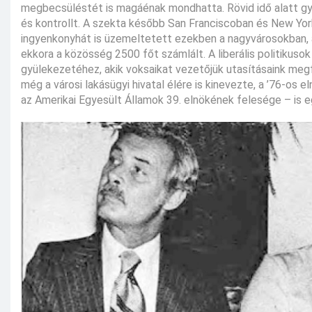
megbecsüléstét is magáénak mondhatta. Rövid idő alatt gy
és kontrollt. A szekta később San Franciscoban és New Yor
ingyenkonyhát is üzemeltetett ezekben a nagyvárosokban, a
ekkora a közösség 2500 főt számlált. A liberális politikus
gyülekezetéhez, akik voksaikat vezetőjük utasításaink meg
még a városi lakásügyi hivatal élére is kinevezte, a ’76-os
az Amerikai Egyesült Államok 39. elnökének felesége – is e