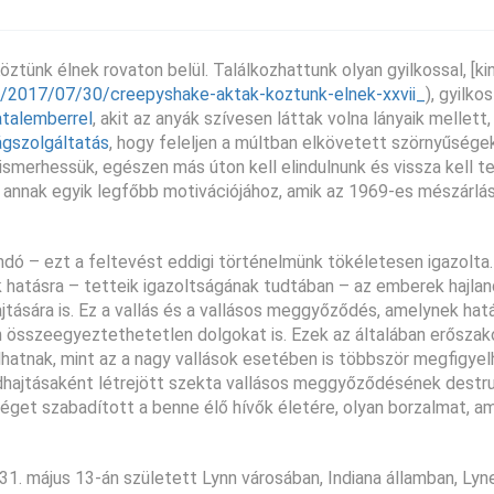
ünk élnek rovaton belül. Találkozhattunk olyan gyilkossal, [kin
/2017/07/30/creepyshake-aktak-koztunk-elnek-xxvii_
), gyilko
atalemberrel
, akit az anyák szívesen láttak volna lányaik mellett,
ságszolgáltatás
, hogy feleljen a múltban elkövetett szörnyűségek
smerhessük, egészen más úton kell elindulnunk és vissza kell t
annak egyik legfőbb motivációjához, amik az 1969-es mészárlás
dó – ezt a feltevést eddigi történelmünk tökéletesen igazolta
 hatásra – tetteik igazoltságának tudtában – az emberek hajla
tására is. Ez a vallás és a vallásos meggyőződés, amelynek hat
 összeegyeztethetetlen dolgokat is. Ezek az általában erőszak
hatnak, mint az a nagy vallások esetében is többször megfigyel
vadhajtásaként létrejött szekta vallásos meggyőződésének destr
séget szabadított a benne élő hívők életére, olyan borzalmat, a
1. május 13-án született Lynn városában, Indiana államban, Lyn