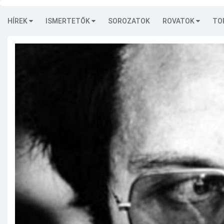
HÍREK
ISMERTETŐK
SOROZATOK
ROVATOK
TO