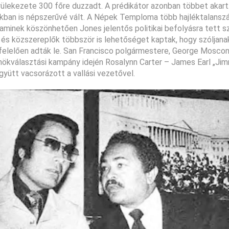
ülekezete 300 főre duzzadt. A prédikátor azonban többet akart
kban is népszerűvé vált. A Népek Temploma több hajléktalanszá
minek köszönhetően Jones jelentős politikai befolyásra tett s
ok és közszereplők többször is lehetőséget kaptak, hogy szóljan
felelően adták le. San Francisco polgármestere, George Moscon
 elnökválasztási kampány idején Rosalynn Carter – James Earl „Jim
gyütt vacsorázott a vallási vezetővel.