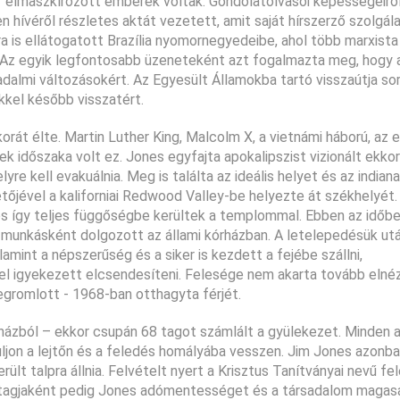
 elmaszkírozott emberek voltak. Gondolatolvasói képességeiről
 hívéről részletes aktát vezetett, amit saját hírszerző szolgál
 is ellátogatott Brazília nyomornegyedeibe, ahol több marxista
. Az egyik legfontosabb üzeneteként azt fogalmazta meg, hogy 
adalmi változásokért. Az Egyesült Államokba tartó visszaútja so
kkel később visszatért.
orát élte. Martin Luther King, Malcolm X, a vietnámi háború, az 
tek időszaka volt ez. Jones egyfajta apokalipszist vizionált ekko
e kell evakuálnia. Meg is találta az ideális helyet és az indiana
őjével a kaliforniai Redwood Valley-be helyezte át székhelyét.
és így teljes függőségbe kerültek a templommal. Ebben az időb
is munkásként dolgozott az állami kórházban. A letelepedésük utá
amint a népszerűség és a siker is kezdett a fejébe szállni,
el igyekezett elcsendesíteni. Felesége nem akarta tovább elné
egromlott - 1968-ban otthagyta férjét.
gyházból – ekkor csupán 68 tagot számlált a gyülekezet. Minden 
ljon a lejtőn és a feledés homályába vesszen. Jim Jones azonb
erült talpra állnia. Felvételt nyert a Krisztus Tanítványai nevű f
áz tagjaként pedig Jones adómentességet és a társadalom maga