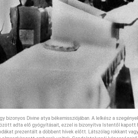
gy bizonyos Divine atya békemissziójában. A lelkész a szegénye
özött adta elő gyógyításait, ezzel is bizonyítva Istentől kapott
sodákat prezentált a döbbent hívek előtt. Látszólag rokkant va