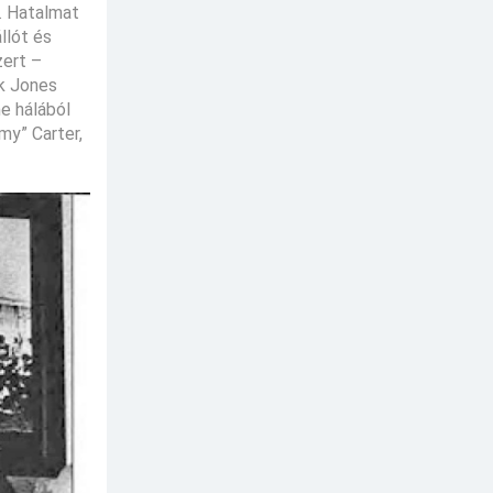
. Hatalmat
llót és
zert –
ak Jones
e hálából
my” Carter,