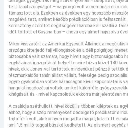
betegek gyógyultak meg szavai nyomán – beépített, olykor
tett tanúbizonyságot – nagyon jó volt a memóriája és minden
támasztott alá. Ezekben az években egy hosszabb misszióra
magáévá tett, amiket később prédikációiban is felhasznált
keresztény szeretet segítségével harcba kell szállni a társ
időt töltött el Guyana-ban – ahová egy álmot hajszolva éve
Mikor visszatért az Amerikai Egyesült Államok a megújulás k
országra kiterjedő faji villongások és a déli polgárjogi mene
biztosabbá vált számára, hogy híveit egy biztonságosabb helyr
egyházának igazgatását helyetteseire bízva közel 140 követ
hívek, akik Jones-val tartottak mindenüket pénzzé tették 
részmunkaidős tanári állást vállalt, felesége pedig szociál
egyre gyakrabban voltak házasságon kívüli kapcsolatai is val
hangulatingadozásai voltak, amiket különféle gyógyszerekk
kihágásait és - mivel kapcsolatuk ekkorra már jelentősen m
A családja széthullott, hívei közül is többen kiléptek az e
ahhoz, hogy a szép reményeket dédelgető prédikátor elindu
fajta férfi volt, aki könnyen megadta magát, kitartott és sik
ami 1,5 millió taggal büszkélkedhetett. Az elismert egyh