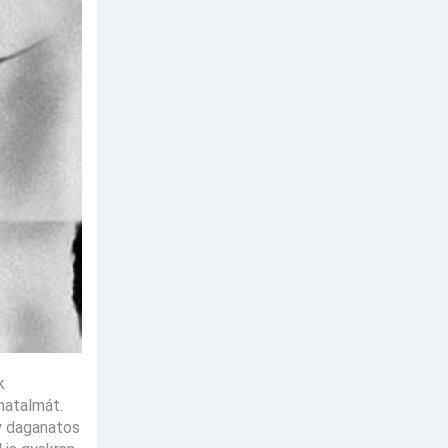
k
 hatalmát.
gy daganatos