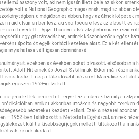
emű asszony volt, aki nem igazán illett bele az akkori amerika
fizetője volt a National Geographic magazinnak, majd az abban ol
a boszorkányságban, a mágiában és abban, hogy az álmok képesek
zer majd olyan ember lesz, aki segítségére lesz az elesett és rá
g – nem tévedett… Apja, Thurman, első világháborús veterán volt
att megsérült egy gáztámadásban, aminek köszönhetően egész hát
érként ápolta őt egyik kórházi kezelése alatt. Ez a két ellenté
is anyja hatása vált igazán dominánssá.
nulmányait, ezekben az években sokat olvasott, elsősorban a 
ntelt Adolf Hitlernek és Joszif Sztálinnak. Ekkor már részmunk
t ismerkedett meg a tőle idősebb nővérrel, Marceline-vel, akit 
ságuk egészen 1968-ig tartott.
n megérintették, nem értett egyet az emberek bármilyen alapo
prédikációiban, amiket akkoriban utcákon és nagyobb tereken d
lsőségesebb nézeteket kezdett vallani. Ezek a nézetei azonban
en – 1952-ben találkozott a Metodista Egyházzal, aminek néze
yülekezet kiállt a kisebbségi jogok mellett, tiltakozott a munk
ekről való gondoskodást.