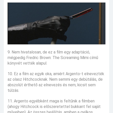
9. Nem hivatalosan, de ez a film egy adaptáció,
mégpedig Fredric Brown: The Screaming Mimi című
könyvét vették alapul.
10. Ez a film az egyik oka, amiért Argento-t elnevezték
az olasz Hitchcocknak. Nem semmi egy debütálás, de
abszolút érthető az elnevezés és nem, kicsit sem
túlzás.
11. Argento egyébként maga is feltűnik a filmben
(ahogy Hitchcock is előszeretettel bukkant fel saját
műveiben). Az összes beállítás, amiben a gyilkos