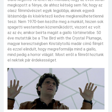
megkopott a fénye, de ahhoz kétség sem fér, hogy az
olasz filmművészet egyik legjobbja, akinek egyedi
látásmódja és kísérletező kedve megkereülhetetlenné
teszi. Nem 1970-ben kezdte meg a munkát, hiszen sok
spagetti westernben közreműködött, viszont ez volt
az az év, amikor beírta magát a giallo történetébe. 50
éve mutatták be a The Bird with the Crystal Plumage,
magyar keresztségben Kristálytollú madár című filmjét
és ezzel elindult, hogy megreformálja mind a giallo,
mind pedig a horror világát. Most erről a filmről hoztunk
el nektek pár érdekességet.