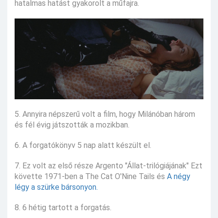
hatalmas hatást gyakorolt a műfajra.
5. Annyira népszerű volt a film, hogy Milánóban három
és fél évig játszották a mozikban.
6. A forgatókönyv 5 nap alatt készült el.
7. Ez volt az első része Argento "Állat-trilógiájának" Ezt
követte 1971-ben a The Cat O'Nine Tails és
A négy
légy a szürke bársonyon.
8. 6 hétig tartott a forgatás.