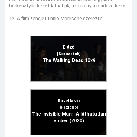
bőrkesztyűs kezét láthatjuk, az bizony a rendező keze.
12. A film zenéjét Ennio Morricone szerezte.
Előző
[Sorozatok]
The Walking Dead 10x9
Következő
[Pszicho]
The Invisible Man - A láthatatlan
ember (2020)