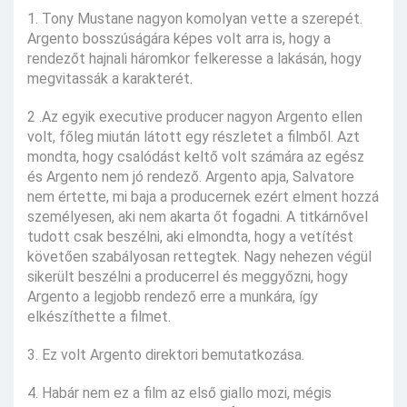
1. Tony Mustane nagyon komolyan vette a szerepét.
Argento bosszúságára képes volt arra is, hogy a
rendezőt hajnali háromkor felkeresse a lakásán, hogy
megvitassák a karakterét.
2 .Az egyik executive producer nagyon Argento ellen
volt, főleg miután látott egy részletet a filmből. Azt
mondta, hogy csalódást keltő volt számára az egész
és Argento nem jó rendező. Argento apja, Salvatore
nem értette, mi baja a producernek ezért elment hozzá
személyesen, aki nem akarta őt fogadni. A titkárnővel
tudott csak beszélni, aki elmondta, hogy a vetítést
követően szabályosan rettegtek. Nagy nehezen végül
sikerült beszélni a producerrel és meggyőzni, hogy
Argento a legjobb rendező erre a munkára, így
elkészíthette a filmet.
3. Ez volt Argento direktori bemutatkozása.
4. Habár nem ez a film az első giallo mozi, mégis