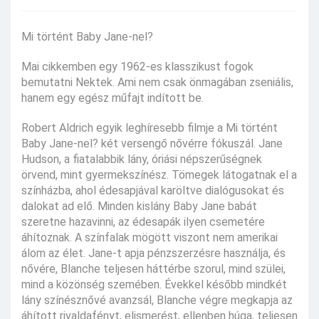
Mi történt Baby Jane-nel?
Mai cikkemben egy 1962-es klasszikust fogok
bemutatni Nektek. Ami nem csak önmagában zseniális,
hanem egy egész műfajt indított be.
Robert Aldrich egyik leghíresebb filmje a Mi történt
Baby Jane-nel? két versengő nővérre fókuszál. Jane
Hudson, a fiatalabbik lány, óriási népszerűségnek
örvend, mint gyermekszínész. Tömegek látogatnak el a
színházba, ahol édesapjával karöltve dialógusokat és
dalokat ad elő. Minden kislány Baby Jane babát
szeretne hazavinni, az édesapák ilyen csemetére
áhítoznak. A színfalak mögött viszont nem amerikai
álom az élet. Jane-t apja pénzszerzésre használja, és
nővére, Blanche teljesen háttérbe szorul, mind szülei,
mind a közönség szemében. Évekkel később mindkét
lány színésznővé avanzsál, Blanche végre megkapja az
áhított rivaldafényt, elismerést, ellenben húga, teljesen