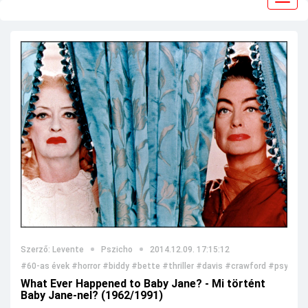
navig
Szerző: Levente
Pszicho
2014.12.09. 17:15:12
#60-as évek
#horror
#biddy
#bette
#thriller
#davis
#crawford
#psycho
What Ever Happened to Baby Jane? - Mi történt
Baby Jane-nel? (1962/1991)