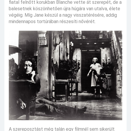
fiatal felnőtt korukban Blanche vette át szerepét, de a
balesetnek köszönhetően újra húgára van utalva, élete
végéig. Míg Jane készül a nagy visszatérésére, addig
mindennapos tortúrában részesíti nővérét.
A szereposztást még talán egy filmnél sem sikerült