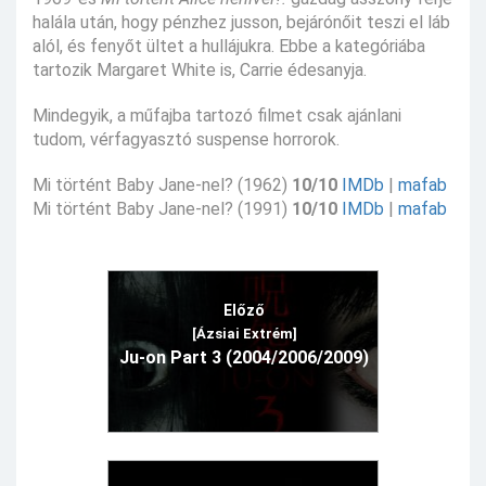
halála után, hogy pénzhez jusson, bejárónőit teszi el láb
alól, és fenyőt ültet a hullájukra. Ebbe a kategóriába
tartozik Margaret White is, Carrie édesanyja.
Mindegyik, a műfajba tartozó filmet csak ajánlani
tudom, vérfagyasztó suspense horrorok.
Mi történt Baby Jane-nel? (1962)
10/10
IMDb
|
mafab
Mi történt Baby Jane-nel? (1991)
10/10
IMDb
|
mafab
Előző
[Ázsiai Extrém]
Ju-on Part 3 (2004/2006/2009)