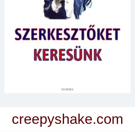
hirdetés
creepyshake.com