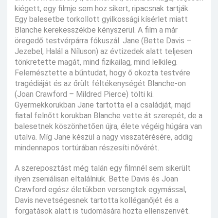
kiégett, egy filmje sem hoz sikert, ripacsnak tartják.
Egy balesetbe torkollott gyilkossági kísérlet miatt
Blanche kerekesszékbe kényszerül. A film a már
öregedő testvérpárra fókuszál. Jane (Bette Davis –
Jezebel, Halál a Níluson) az évtizedek alatt teljesen
tönkretette magát, mind fizikailag, mind lelkileg.
Felemésztette a bűntudat, hogy ő okozta testvére
tragédiáját és az őrült féltékenységét Blanche-on
(Joan Crawford – Mildred Pierce) tölti ki.
Gyermekkorukban Jane tartotta el a családját, majd
fiatal felnőtt korukban Blanche vette át szerepét, de a
balesetnek köszönhetően újra, élete végéig húgára van
utalva. Míg Jane készül a nagy visszatérésére, addig
mindennapos tortúrában részesíti nővérét.
A szereposztást még talán egy filmnél sem sikerült
ilyen zseniálisan eltalálniuk. Bette Davis és Joan
Crawford egész életükben versengtek egymással,
Davis nevetségesnek tartotta kolléganőjét és a
forgatások alatt is tudomására hozta ellenszenvét.