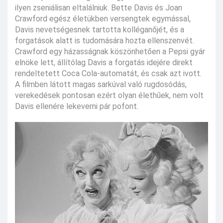
ilyen zseniálisan eltalálniuk. Bette Davis és Joan
Crawford egész életükben versengtek egymással,
Davis nevetségesnek tartotta kolléganőjét, és a
forgatások alatt is tudomására hozta ellenszenvét.
Crawford egy házasságnak köszönhetően a Pepsi gyár
elnöke lett, állítólag Davis a forgatás idejére direkt
rendeltetett Coca Cola-automatát, és csak azt ivott.
A filmben látott magas sarkúval való rugdosódás,
verekedések pontosan ezért olyan élethűek, nem volt
Davis ellenére lekeverni pár pofont.