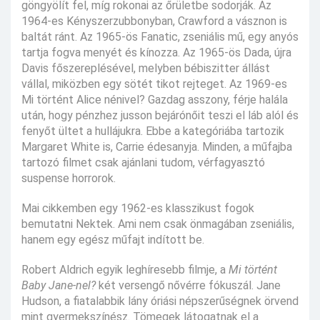
göngyölít fel, míg rokonai az őrületbe sodorják. Az
1964-es Kényszerzubbonyban, Crawford a vásznon is
baltát ránt. Az 1965-ös Fanatic, zseniális mű, egy anyós
tartja fogva menyét és kínozza. Az 1965-ös Dada, újra
Davis főszereplésével, melyben bébiszitter állást
vállal, miközben egy sötét tikot rejteget. Az 1969-es
Mi történt Alice nénivel? Gazdag asszony, férje halála
után, hogy pénzhez jusson bejárónőit teszi el láb alól és
fenyőt ültet a hullájukra. Ebbe a kategóriába tartozik
Margaret White is, Carrie édesanyja. Minden, a műfajba
tartozó filmet csak ajánlani tudom, vérfagyasztó
suspense horrorok.
Mai cikkemben egy 1962-es klasszikust fogok
bemutatni Nektek. Ami nem csak önmagában zseniális,
hanem egy egész műfajt indított be.
Robert Aldrich egyik leghíresebb filmje, a
Mi történt
Baby Jane-nel?
két versengő nővérre fókuszál. Jane
Hudson, a fiatalabbik lány óriási népszerűségnek örvend
mint gyermekszínész. Tömegek látogatnak el a