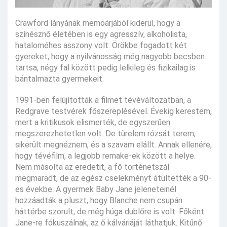
Crawford lányának memoárjából kiderül, hogy a
színésznő életében is egy agresszív, alkoholista,
hataloméhes asszony volt. Örökbe fogadott két
gyereket, hogy a nyilvánosság még nagyobb becsben
tartsa, négy fal között pedig lelkileg és fizikailag is
bántalmazta gyermekeit.
1991-ben felújították a filmet tévéváltozatban, a
Redgrave testvérek főszereplésével. Évekig kerestem,
mert a kritikusok elismerték, de egyszerűen
megszerezhetetlen volt. De türelem rózsát terem,
sikerült megnéznem, és a szavam elállt. Annak ellenére,
hogy tévéfilm, a legjobb remake-ek között a helye.
Nem másolta az eredetit, a fő történetszál
megmaradt, de az egész cselekményt átültették a 90-
es évekbe. A gyermek Baby Jane jeleneteinél
hozzáadták a pluszt, hogy Blanche nem csupán
háttérbe szorult, de még húga dublőre is volt. Főként
Jane-re fókuszálnak, az ő kálváriáját láthatjuk. Kitűnő