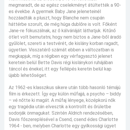
megmaradt, de az egész cselekményt átültették a 90-
es évekbe. A gyermek Baby Jane jeleneteinél
hozzáadták a pluszt, hogy Blanche nem csupán
háttérbe szorult, de még húga dublőre is volt. Főként
Jane-re fókuszálnak, az ő kálváriáját láthatjuk. Kitűnő
ötlet volt bemutatni, hogy nem biztos a Jane-ből áradó
gyűlölet, szereti a testvérét, de kislány korban ragadt,
ügyetlen. Visszatérő számát ebben a változatban is
megkapjuk, míg a régiben egy vérfagyasztó jelenet
keretein belül Bette Davis régi kislánykori ruhájában
táncol és énekel, itt egy fellépés keretin belül kap
újabb lehetőséget.
Az 1962-es klasszikus sikere után több hasonló témájú
film is érkezett. Így egy külön műfajjá, a psycho – biddy
– vé nőtte ki magát. A műfaj lényege, középkorú nők
egy tragédia után elvesztik a kontrollt és őrületbe
sodorják önmagukat. Szintén Aldrich rendezésében,
Davis főszereplésével a Csend, csend édes Charlotte
1964 - ben, melyben Charlotte egy gyilkossági ügyet