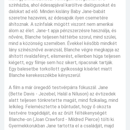
színházba, ahol édesapjával karöltve dialógusokat és
dalokat ad elő. Minden kislány Baby Jane-babát
szeretne hazavinni, az édesapák ilyen csemetére
áhítoznak. A színfalak mögött viszont nem amerikai
álom az élet. Jane-t apja pénzszerzésre használja, és
nővére, Blanche teljesen háttérbe szorul, mind szülei,
mind a közönség szemében. Évekkel később mindkét
lány színésznővé avanzsál, Blanche végre megkapja az
áhított rivaldafényt, elismerést, ellenben húga teljesen
kiégett, egy filmje sem hoz sikert, ripacsnak tartják.
Egy balesetbe torkollott gyilkossági kísérlet miatt
Blanche kerekesszékbe kényszerül.
A film a már öregedő testvérpárra fókuszál. Jane
(Bette Davis - Jezebel, Halál a Níluson) az évtizedek
alatt teljesen tönkretette magát, mind fizikailag, mind
lelkileg. Felemésztette a bűntudat, hogy ő okozta
testvére tragédiáját, és az őrült féltékenységét
Blanche-on (Joan Crawford - Mildred Pierce) tölti ki.
Gyermekkorukban Jane tartotta el a családját, majd