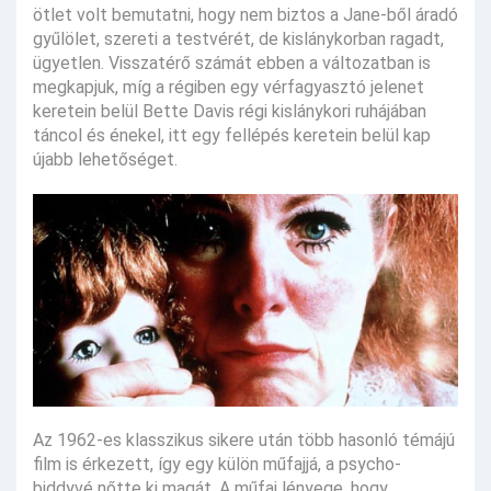
ötlet volt bemutatni, hogy nem biztos a Jane-ből áradó
gyűlölet, szereti a testvérét, de kislánykorban ragadt,
ügyetlen. Visszatérő számát ebben a változatban is
megkapjuk, míg a régiben egy vérfagyasztó jelenet
keretein belül Bette Davis régi kislánykori ruhájában
táncol és énekel, itt egy fellépés keretein belül kap
újabb lehetőséget.
Az 1962-es klasszikus sikere után több hasonló témájú
film is érkezett, így egy külön műfajjá, a psycho-
biddyvé nőtte ki magát. A műfaj lényege, hogy