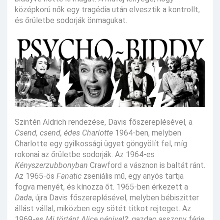
középkorú nők egy tragédia után elvesztik a kontrollt,
és őrületbe sodorják önmagukat.
Szintén Aldrich rendezése, Davis főszereplésével, a
Csend, csend, édes Charlotte
1964-ben, melyben
Charlotte egy gyilkossági ügyet göngyölít fel, míg
rokonai az őrületbe sodorják. Az 1964-es
Kényszerzubbonyban
Crawford a vásznon is baltát ránt.
Az 1965-ös
Fanatic
zseniális mű, egy anyós tartja
fogva menyét, és kínozza őt. 1965-ben érkezett a
Dada
, újra Davis főszereplésével, melyben bébiszitter
állást vállal, miközben egy sötét titkot rejteget. Az
1969-es
Mi történt Alice nénivel?:
gazdag asszony férje