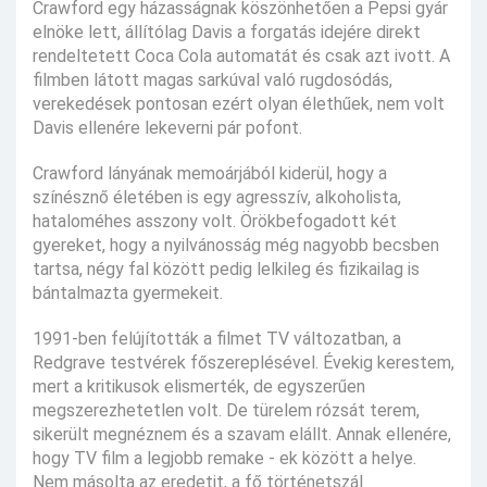
Crawford egy házasságnak köszönhetően a Pepsi gyár
elnöke lett, állítólag Davis a forgatás idejére direkt
rendeltetett Coca Cola automatát és csak azt ivott. A
filmben látott magas sarkúval való rugdosódás,
verekedések pontosan ezért olyan élethűek, nem volt
Davis ellenére lekeverni pár pofont.
Crawford lányának memoárjából kiderül, hogy a
színésznő életében is egy agresszív, alkoholista,
hataloméhes asszony volt. Örökbefogadott két
gyereket, hogy a nyilvánosság még nagyobb becsben
tartsa, négy fal között pedig lelkileg és fizikailag is
bántalmazta gyermekeit.
1991-ben felújították a filmet TV változatban, a
Redgrave testvérek főszereplésével. Évekig kerestem,
mert a kritikusok elismerték, de egyszerűen
megszerezhetetlen volt. De türelem rózsát terem,
sikerült megnéznem és a szavam elállt. Annak ellenére,
hogy TV film a legjobb remake - ek között a helye.
Nem másolta az eredetit, a fő történetszál