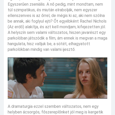
Egyszerűen zseniális. A nő pedig, mint mondtam, nem
túl szimpatikus, és miután elrabolják, nem egyszer
ellenszenves is az őrrel, de mégis ki az, aki nem szólna
be annak, aki foglyul ejti? Őt egyébként Rachel Nichols
(Az erdő) alakítja, és azt kell mondjam, kifejezetten jól.
A helyszín sem valami változatos, hiszen javarészt egy
parkolóban játszódik a film, ám ennek is megvan a maga
hangulata, hisz valljuk be, a sötét, elhagyatott
parkolókban mindig van valami ijesztő.
A dramaturgia ezzel szemben változatos, nem egy
helyben ácsorgós, főszereplőnket jól meg is kergetik