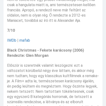
csak a hangulata miatt is, ami természetesen kellően
franciás. Apropó, a rendező neve már feltűnt az
oldalon, nem is olyan rég. Ő rendezte a 2012-es
Maniacet, továbbá az író itt is Alexander Aja.
7/10
IMDb
|
mafab
Black Christmas -
Fekete karácsony
(2006)
Rendezte: Glen Morgan
Először is szeretnék valamit leszögezni: ezt a
változatot körülbelül négy éve láttam, és akkor még
nem tudtam, hogy egy klasszikus kultfilmnek a remake-
je. A Film+ adta le, természetesen karácsony éjjelén,
én pedig leültem és megnéztem. Hogy őszinte legyek,
nekem tetszett. Nem tartottam tökéletesnek, csak
egy egyszerű B kategóriás horrornak, de tetszett a
szürreális rendezése, a látványa és az elborult