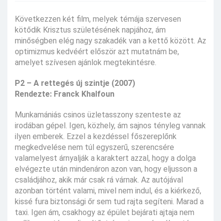
Következzen két film, melyek témája szervesen
kötődik Krisztus születésének napjához, ám
minőségben elég nagy szakadék van a kettő között. Az
optimizmus kedvéért először azt mutatnám be,
amelyet szívesen ajánlok megtekintésre.
P2 – A rettegés új szintje (2007)
Rendezte: Franck Khalfoun
Munkamániás csinos üzletasszony szenteste az
irodában gépel. Igen, közhely, ám sajnos tényleg vannak
ilyen emberek. Ezzel a kezdéssel főszereplőnk
megkedvelése nem túl egyszerű, szerencsére
valamelyest árnyalják a karaktert azzal, hogy a dolga
elvégezte után mindenáron azon van, hogy eljusson a
családjához, akik már csak rá várnak. Az autójával
azonban történt valami, mivel nem indul, és a kiérkező,
kissé fura biztonsági őr sem tud rajta segíteni. Marad a
taxi. Igen ám, csakhogy az épület bejárati ajtaja nem