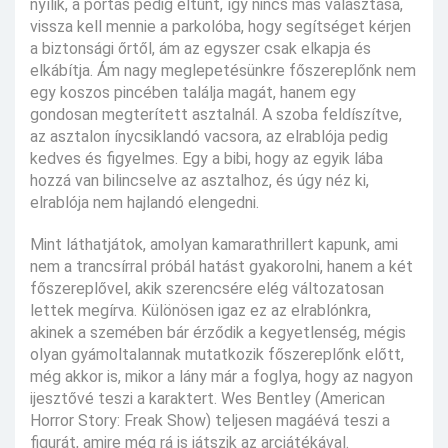
nyílik, a portás pedig eltűnt, így nincs más választása,
vissza kell mennie a parkolóba, hogy segítséget kérjen
a biztonsági őrtől, ám az egyszer csak elkapja és
elkábítja. Ám nagy meglepetésünkre főszereplőnk nem
egy koszos pincében találja magát, hanem egy
gondosan megterített asztalnál. A szoba feldíszítve,
az asztalon ínycsiklandó vacsora, az elrablója pedig
kedves és figyelmes. Egy a bibi, hogy az egyik lába
hozzá van bilincselve az asztalhoz, és úgy néz ki,
elrablója nem hajlandó elengedni.
Mint láthatjátok, amolyan kamarathrillert kapunk, ami
nem a trancsírral próbál hatást gyakorolni, hanem a két
főszereplővel, akik szerencsére elég változatosan
lettek megírva. Különösen igaz ez az elrablónkra,
akinek a szemében bár érződik a kegyetlenség, mégis
olyan gyámoltalannak mutatkozik főszereplőnk előtt,
még akkor is, mikor a lány már a foglya, hogy az nagyon
ijesztővé teszi a karaktert. Wes Bentley (American
Horror Story: Freak Show) teljesen magáévá teszi a
figurát, amire még rá is játszik az arcjátékával.