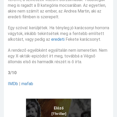
meg is ragadt a B kategória mocsarában. Az egyetlen,
akire nem számít az ember, az Andrea Martin, aki az
eredeti filmben is szerepelt.
Egy szóval: kerüljétek. Ha tényleg jó karácsonyi horrorra
vágytok, inkább tekintsétek meg a fentebb említett
alkotást, vagy pedig az
eredeti
Fekete karácsonyt.
A rendező egyébként egyáltalán nem ismeretlen. Nem
egy X-akták-epizódot írt meg, továbbá a Végső
állomás első és harmadik részét is ő írta.
3/10
IMDb
|
mafab
Előző
[Thriller]