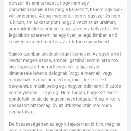
párszor, és ami tetszett, hogy nem egy
porcelánbabának írták meg a karaktert, hanem egy hús-
vér embernek. A csaj megsérül, nem is egyszer és nem
is kicsit, ám sokszor pont hogy ő veszi át az uralmat,
ami sokkal életszerűbbé teszi az egész helyzetet. Én
legalábbis szeretem, ha egy ilyen jellegű filmben a nő
tényleg mindent megtesz az életben maradásért.
Sajnos azonban akadnak negatívumok is. Az egyik a két
rendőr megérkezése, aminek igazából semmi értelme,
hisz tapasztalt horrorfilmes már tudja, milyen
kimenetele lehet a dolognak. Vagy elmennek, vagy
meghalnak. Szóval nem értem, miért kellett ezt
beletenni, a másik pedig egy nagyon oda nem illő autós
keménykedés… Te jó ég! Nem tudom, hogy ezt miért
gondolták jónak, de nagyon nevetséges. Főleg, mikor a
becsatolt biztonsági öv az ütközés után már nincs
becsatolva…
De összességében ez egy kifejezetten jó film, még ha
nem is tökéletes. Egy próbát mindenképp megér, már