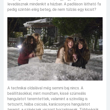
levadásznak mindenkit a házban. A padláson látható fa
pedig szintén elég beteg, de nem túlzás egy kicsit?
A technikai oldalával még semmi baj nincs. A
beállításokkal, mint mondtam, kissé szürreális
hangulatot teremtettek, valamint a színvilág is
tetszett, hiába csicsás, karácsonyos hangulatot
teremt, a színészek viszont borzalmasak. Többségük