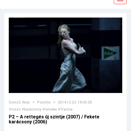
navig
Szerző: Near
Pszicho
2014.12.23. 18:00:28
#rossz
#karácsony
#remake
#francia
P2 – A rettegés új szintje (2007) / Fekete
karácsony (2006)