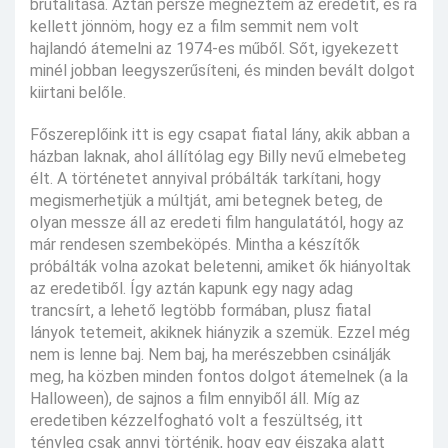
brutalitása. Aztán persze megnéztem az eredetit, és rá
kellett jönnöm, hogy ez a film semmit nem volt
hajlandó átemelni az 1974-es műből. Sőt, igyekezett
minél jobban leegyszerűsíteni, és minden bevált dolgot
kiirtani belőle.
Főszereplőink itt is egy csapat fiatal lány, akik abban a
házban laknak, ahol állítólag egy Billy nevű elmebeteg
élt. A történetet annyival próbálták tarkítani, hogy
megismerhetjük a múltját, ami betegnek beteg, de
olyan messze áll az eredeti film hangulatától, hogy az
már rendesen szembeköpés. Mintha a készítők
próbálták volna azokat beletenni, amiket ők hiányoltak
az eredetiből. Így aztán kapunk egy nagy adag
trancsírt, a lehető legtöbb formában, plusz fiatal
lányok tetemeit, akiknek hiányzik a szemük. Ezzel még
nem is lenne baj. Nem baj, ha merészebben csinálják
meg, ha közben minden fontos dolgot átemelnek (a la
Halloween), de sajnos a film ennyiből áll. Míg az
eredetiben kézzelfogható volt a feszültség, itt
tényleg csak annyi történik, hogy egy éjszaka alatt