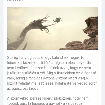
Sokáig tényleg csupán egy kalandnak fogják fel
hőseink a közel-keleti túrát, mígnem éles helyzetbe
nem kerülnek, és szembesülnek azzal, hogy ez nem
játék: itt a túlélés a cél. Míg a fiatalokban ez világossá
válik, addig a rangidős katona viszont kitart a rájuk
bízott feladat mellett, ezzel halálra ítélve végső soron
az egész osztagot.
A szörnyekről persze kiderül időközben, hogy nem
többek puszta háborús ürügynél - a valósággal