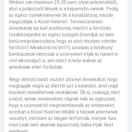
filmben van maximum 25-30 perc olyan jelenetekből,
ahol a polipszerű lények is a képernyőn vannak. Pedig
az egész cselekménynek ők a katalizátorai, miután
megszállják a Közel-Keletet. Természetesen
Amerikának be kell avatkoznia, mielőtt a fertőzés
továbbterjedne az egész bolygón (mondjuk az nem
kerül megválaszolásra, hogy az első részben szintén
fertőzött Mexikóval mi lett?), azonban a hatékony
bombázások nemcsak a szörnyeket irtják ki, hanem a
civil lakosságot is, ami miatt a helyi arabok az
amerikaiak ellen fordulnak.
Négy detroiti barát viszont útra kel Amerikából, hogy
megkapják végre az élettől azt a kalandot, amit majd
büszkén mesélhetnek unokáiknak. Ők is, csakúgy, mint
a néző, annak reményében vágnak neki az egésznek,
hogy a szörnyektől megmenthessék az embereket,
azonban a Közel-Keleten inkább a hazaiak jelentenek
veszélyt, mintsem az idegen létformák, melyek fura
mód csak nem akarnak kipusztulni, hiába irtják őket
rendesen.