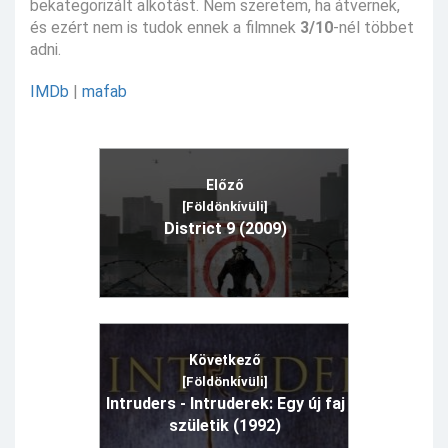
bekategorizált alkotást. Nem szeretem, ha átvernek,
és ezért nem is tudok ennek a filmnek
3/10
-nél többet
adni.
IMDb
|
mafab
Előző
[Földönkívüli]
District 9 (2009)
Következő
[Földönkívüli]
Intruders - Intruderek: Egy új faj
születik (1992)