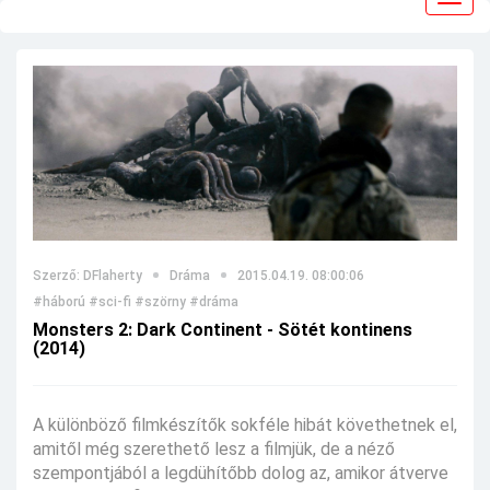
navig
Szerző: DFlaherty
Dráma
2015.04.19. 08:00:06
#háború
#sci-fi
#szörny
#dráma
Monsters 2: Dark Continent - Sötét kontinens
(2014)
A különböző filmkészítők sokféle hibát követhetnek el,
amitől még szerethető lesz a filmjük, de a néző
szempontjából a legdühítőbb dolog az, amikor átverve