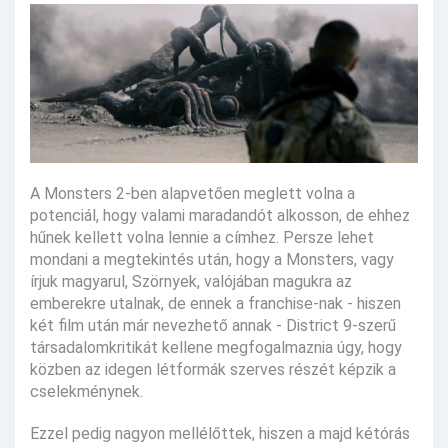
A Monsters 2-ben alapvetően meglett volna a
potenciál, hogy valami maradandót alkosson, de ehhez
hűnek kellett volna lennie a címhez. Persze lehet
mondani a megtekintés után, hogy a Monsters, vagy
írjuk magyarul, Szörnyek, valójában magukra az
emberekre utalnak, de ennek a franchise-nak - hiszen
két film után már nevezhető annak - District 9-szerű
társadalomkritikát kellene megfogalmaznia úgy, hogy
közben az idegen létformák szerves részét képzik a
cselekménynek.
Ezzel pedig nagyon mellélőttek, hiszen a majd kétórás