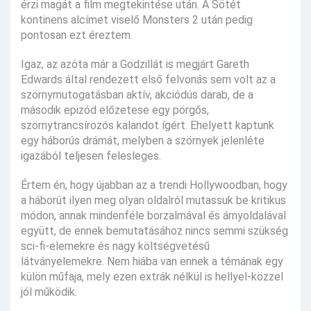
érzi magát a film megtekintése után. A Sötét
kontinens alcímet viselő Monsters 2 után pedig
pontosan ezt éreztem.
Igaz, az azóta már a Godzillát is megjárt Gareth
Edwards által rendezett első felvonás sem volt az a
szörnymutogatásban aktív, akciódús darab, de a
második epizód előzetese egy pörgős,
szörnytrancsírozós kalandot ígért. Ehelyett kaptunk
egy háborús drámát, melyben a szörnyek jelenléte
igazából teljesen felesleges.
Értem én, hogy újabban az a trendi Hollywoodban, hogy
a háborút ilyen meg olyan oldalról mutassuk be kritikus
módon, annak mindenféle borzalmával és árnyoldalával
együtt, de ennek bemutatásához nincs semmi szükség
sci-fi-elemekre és nagy költségvetésű
látványelemekre. Nem hiába van ennek a témának egy
külön műfaja, mely ezen extrák nélkül is hellyel-közzel
jól működik.