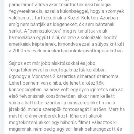
párhuzamot állítva akár tekinthetők iraki biológiai
fegyvereknek is, azzal a különbséggel, hogy a szörnyek
valóban ott tartózkodnak a Közel-Keleten. Azonban
amíg nem bántják az idegeneket, ők sem bántanak
senkit. A "bennszülöttek" meg is tanultak velük
harmóniában együtt élni, de erre a kolonizáló, hódító
amerikaiak képtelenek, kimondva ezzel a súlyos kritikát
a 2000-es évek amerikai hadpolitikájával kapcsolatban.
Sajnos ezt már jobb alakításokkal és jobb
forgatókönyvvel is megfogalmazták korábban,
úgyhogy a Monsters 2 katarzisa elmaradt számomra.
Lehet bennem van a hiba, de lehet a készítők
koncepciójában: ha adva volt egy ilyen ígéretes cím az
első felvonásnak köszönhetően, akkor nem kellett
volna a háttérbe szorítani a címszereplőket mind a
játékidő, mind a szerepük fontosságát illetően. Mert ha
másfél órányi emberek közti lőharcot akarok
megtekinteni, akkor egy háborús filmet választok ki
magamnak, nem pedig egy sci-finek beharangozott és