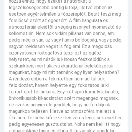
hozzá ehhez, hogy ezeket a határokat a
legszélsőségesebb pontig kitolja, illetve ebben az
esetben egyértelműen a főszereplőt, Beart teszi meg
felelőssé ezért az egészért. A film hangulata és
atmoszférája elejétől a végéig iszonyat nyomasztó és
kellemetlen. Nem sok vidám pillanat van benne, ami
pedig még is van, az vagy hamis boldogság, vagy pedig
nagyon rövidesen véget is fog érni. Ez a megoldás
iszonyatosan fojtogatóvá teszi ezt az egész
helyzetet, és mi nézők is kínosan fészkelődünk a
székünkben, mert akarva akaratlanul beleképzeljük
magunkat, hogy mi mit tennénk egy ilyen helyzetben?
A rendező ebben a tekintetben nem ad túl sok
feloldozást, hanem helyette egy fokozatos lelki
terrort épít fel nekünk. Egy-két apró komolytalanabb,
önironikusabb kikacsintást azért megenged magának,
de azok is annyira elegendőek, hogy ne forduljunk
magunkba teljesen. Illetve az atmoszféra mellett a
film nem fél néha kifejezetten véres lenni, sok esetben
pedig egyenesen gusztustalan. Noha nem kell itt nagy
polgárpukkasztásra és elborult túlzásokra gondolni,