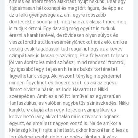
hiteles és átérezhető alakítást nyújt nekünk. Bear egy
fájdalmasan hétköznapi és megtört figura, de épp ez
az a lelki gyengesége az, ami egyre rosszabb
döntésekbe sodorja őt, még ha ezek alapjait még meg
is tudjuk érteni. Egy darabig még együtt is tudunk
érezni a karakterével, de rövidesen olyan súlyos és
visszafordíthatatlan eseményláncokat idéz elő, amikre
sokáig csak tagadással tud reagálni, hogy az a kevés
szimpátiánk is lassan elszivárog. Ez a folyamat teljesen
jól van ábrázolva mind színészi, mind rendezői frontról,
így igazából egy teljesen hiteles bukás történetet
figyelhetünk végig. Aki viszont tényleg megérdemel
minden figyelmet és dicsérő szót, és aki az egész
filmet elviszi a hátán, az Inde Navarrette Nikki
szerepében. Amit ez a nő itt leművel az egyszerűen
fantasztikus, és valóban nagybetűs színészkedés. Nikki
karaktere alapjáraton egy teljesen szimpatikus és
kedvelhető lány, akivel talán mi is szívesen lógnánk
együtt, és emellett nagyon vonzó is. Na de amikor a
kívánság kifejti rajta a hatását, akkor konkrétan ő lesz a
legfélelmetesebb dolog az egész filmben. A vágy