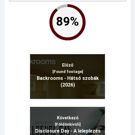
89%
Előző
[Found footage]
Backrooms - Hátsó szobák
(2026)
Következő
[Földönkívüli]
Disclosure Day - A leleplezés