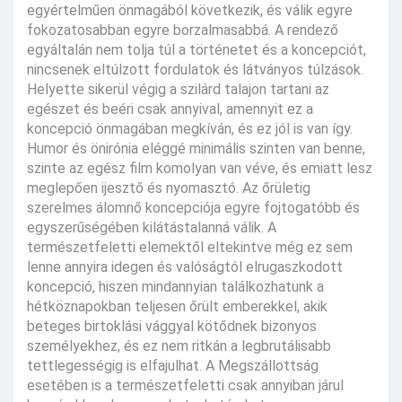
egyértelműen önmagából következik, és válik egyre
fokozatosabban egyre borzalmasabbá. A rendező
egyáltalán nem tolja túl a történetet és a koncepciót,
nincsenek eltúlzott fordulatok és látványos túlzások.
Helyette sikerül végig a szilárd talajon tartani az
egészet és beéri csak annyival, amennyit ez a
koncepció önmagában megkíván, és ez jól is van így.
Humor és önirónia eléggé minimális szinten van benne,
szinte az egész film komolyan van véve, és emiatt lesz
meglepően ijesztő és nyomasztó. Az őrületig
szerelmes álomnő koncepciója egyre fojtogatóbb és
egyszerűségében kilátástalanná válik. A
természetfeletti elemektől eltekintve még ez sem
lenne annyira idegen és valóságtól elrugaszkodott
koncepció, hiszen mindannyian találkozhatunk a
hétköznapokban teljesen őrült emberekkel, akik
beteges birtoklási vággyal kötődnek bizonyos
személyekhez, és ez nem ritkán a legbrutálisabb
tettlegességig is elfajulhat. A Megszállottság
esetében is a természetfeletti csak annyiban járul