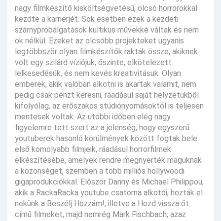
nagy filmkészítő kisköltségvetésű, olcsó horrorokkal
kezdte a karrierjét. Sok esetben ezek a kezdeti
szárnypróbálgatások kultikus művekké váltak és nem
ok nélkül. Ezeket az olcsóbb projekteket ugyanis
legtöbbször olyan filmkészítők rakták össze, akiknek
volt egy szilárd víziójuk, őszinte, elkötelezett
lelkesedésük, és nem kevés kreativitásuk. Olyan
emberek, akik valóban alkotni is akartak valamit, nem
pedig csak pénzt keresni, ráadásul saját helyzetükből
kifolyólag, az erőszakos stúdiónyomásoktól is teljesen
mentesek voltak. Az utóbbi időben elég nagy
figyelemre tett szert az a jelenség, hogy egyszerű
youtuberek hasonló körülmények között fogtak bele
első komolyabb filmjeik, ráadásul horrorfilmek
elkészítésébe, amelyek rendre megnyerték maguknak
a közönséget, szemben a több milliós hollywoodi
gigaprodukciókkal. Először Danny és Michael Philippou,
akik a RackaRacka youtube csatorna alkotói, hozták el
nekünk a Beszélj Hozzám!, illetve a Hozd vissza őt
című filmeket, majd nemrég Mark Fischbach, azaz