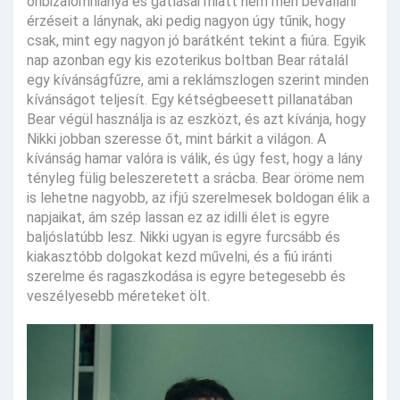
önbizalomhiánya és gátlásai miatt nem meri bevallani
érzéseit a lánynak, aki pedig nagyon úgy tűnik, hogy
csak, mint egy nagyon jó barátként tekint a fiúra. Egyik
nap azonban egy kis ezoterikus boltban Bear rátalál
egy kívánságfűzre, ami a reklámszlogen szerint minden
kívánságot teljesít. Egy kétségbeesett pillanatában
Bear végül használja is az eszközt, és azt kívánja, hogy
Nikki jobban szeresse őt, mint bárkit a világon. A
kívánság hamar valóra is válik, és úgy fest, hogy a lány
tényleg fülig beleszeretett a srácba. Bear öröme nem
is lehetne nagyobb, az ifjú szerelmesek boldogan élik a
napjaikat, ám szép lassan ez az idilli élet is egyre
baljóslatúbb lesz. Nikki ugyan is egyre furcsább és
kiakasztóbb dolgokat kezd művelni, és a fiú iránti
szerelme és ragaszkodása is egyre betegesebb és
veszélyesebb méreteket ölt.