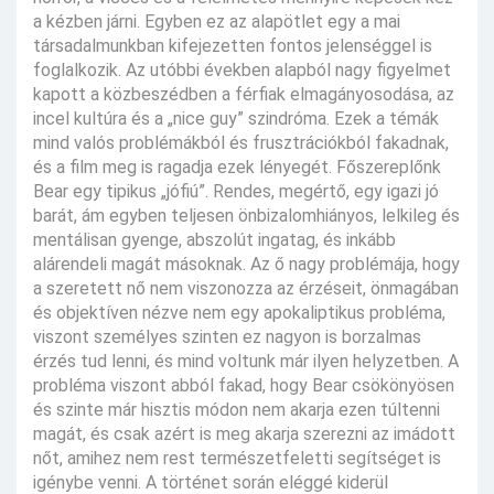
a kézben járni. Egyben ez az alapötlet egy a mai
társadalmunkban kifejezetten fontos jelenséggel is
foglalkozik. Az utóbbi években alapból nagy figyelmet
kapott a közbeszédben a férfiak elmagányosodása, az
incel kultúra és a „nice guy” szindróma. Ezek a témák
mind valós problémákból és frusztrációkból fakadnak,
és a film meg is ragadja ezek lényegét. Főszereplőnk
Bear egy tipikus „jófiú”. Rendes, megértő, egy igazi jó
barát, ám egyben teljesen önbizalomhiányos, lelkileg és
mentálisan gyenge, abszolút ingatag, és inkább
alárendeli magát másoknak. Az ő nagy problémája, hogy
a szeretett nő nem viszonozza az érzéseit, önmagában
és objektíven nézve nem egy apokaliptikus probléma,
viszont személyes szinten ez nagyon is borzalmas
érzés tud lenni, és mind voltunk már ilyen helyzetben. A
probléma viszont abból fakad, hogy Bear csökönyösen
és szinte már hisztis módon nem akarja ezen túltenni
magát, és csak azért is meg akarja szerezni az imádott
nőt, amihez nem rest természetfeletti segítséget is
igénybe venni. A történet során eléggé kiderül