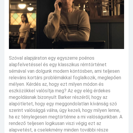
Szóval alapjáraton egy egyszerre poénos
alapfelvetéssel és egy klasszikus rémtörténet
sémával van dolgunk modern köntösben, ami teljesen
releváns kortárs problémákkal foglalkozik, meglepően
mélyen. Kérdés az, hogy ezt milyen módon és
eszközökkel valósítja meg? Az egy elég érdekes
megoldásnak bizonyult Barker részéről, hogy az
alapötletet, hogy egy meggondolatlan kívánság szó
szerint valósággá válna, úgy kezeli, hogy milyen lenne,
ha ez ténylegesen megtörténne a mi valóságunkban. A
rendező teljesen logikusan viszi végig ezt az
alapvetést, a cselekmény minden további része