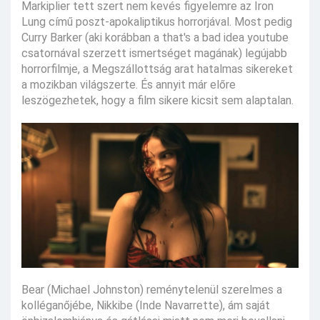
Markiplier tett szert nem kevés figyelemre az Iron
Lung című poszt-apokaliptikus horrorjával. Most pedig
Curry Barker (aki korábban a that's a bad idea youtube
csatornával szerzett ismertséget magának) legújabb
horrorfilmje, a Megszállottság arat hatalmas sikereket
a mozikban világszerte. És annyit már előre
leszögezhetek, hogy a film sikere kicsit sem alaptalan.
Bear (Michael Johnston) reménytelenül szerelmes a
kolléganőjébe, Nikkibe (Inde Navarrette), ám saját