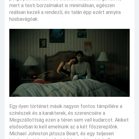
mert a testi borzalmakat is minimálisan, egészen
reálisan kezeli a rendező, és talán épp ezért annyira
húsbavágóak.
Egy ilyen történet másik nagyon fontos támpillére a
színészek és a karakterek, és szerencsére a
Megszállottság ezen a téren sem vall kudarcot. Akiket
elsősorban ki kell emelnünk az a két főszereplőnk.
Michael Johnston játssza Beart, és egy teljesen