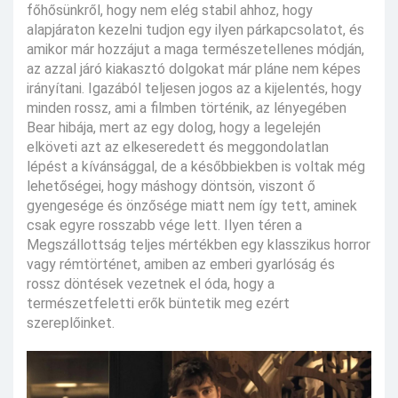
főhősünkről, hogy nem elég stabil ahhoz, hogy
alapjáraton kezelni tudjon egy ilyen párkapcsolatot, és
amikor már hozzájut a maga természetellenes módján,
az azzal járó kiakasztó dolgokat már pláne nem képes
irányítani. Igazából teljesen jogos az a kijelentés, hogy
minden rossz, ami a filmben történik, az lényegében
Bear hibája, mert az egy dolog, hogy a legelején
elköveti azt az elkeseredett és meggondolatlan
lépést a kívánsággal, de a későbbiekben is voltak még
lehetőségei, hogy máshogy döntsön, viszont ő
gyengesége és önzősége miatt nem így tett, aminek
csak egyre rosszabb vége lett. Ilyen téren a
Megszállottság teljes mértékben egy klasszikus horror
vagy rémtörténet, amiben az emberi gyarlóság és
rossz döntések vezetnek el óda, hogy a
természetfeletti erők büntetik meg ezért
szereplőinket.