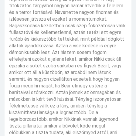
titokzatos tárgyából nagyon hamar átvedlik a félelem
és a terror forrásává. Navarrette nagyon finoman és
ízlésesen játssza el ezeket a momentumokat.
Ragaszkodása kezdetben csak szép fokozatosan válik
fullasztóvá és kellemetlenné, aztán tetézi ezt egyre
furább és kiakasztóbb tettekkel, mint például döglött
állatok ajándékozása. Aztán a viselkedése is egyre
démonikusabb lesz. Azt hiszem sosem fogom
elfelejteni azokat a jeleneteket, amikor Nikki csak áll
éjszaka a sötét szoba sarkában és figyeli Beart, vagy
amikor ott áll a küszöbön, az arcából nem látunk
semmit, és nagyon cizelláltan ecseteli, hogy hogyan
fogja megölni magát, ha Bear elmegy estére a
barátaival szórakozni. Aztán jönnek az önmagában és
másokban is kárt tevő húzásai. Tényleg iszonyatosan
félelmetessé válik ez a lány, amiben tényleg a
kiszámíthatatlansága a legriasztóbb. De a
legelborzasztóbb, amikor Nikkinek vannak úgymond
tiszta pillanatai, amikor a bűvölet köde mögül
előbukkan a tiszta tudata, aki elszörnyed attól, ami