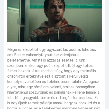
Maga az alapötlet egy egyszerű kis poén is lehetne,
ami Barker valamelyik youtube videójába is
beleférhetne. Ám itt is azzal az esettel állunk
szemben, amikor egy poén alapötletből egy teljes
filmet hoznak létre, ráadásul úgy, hogy egy minimális
öniróniától eltekintve ezt a sztorit sikerül végig
komolyan vehetően és félelmetesen tálalni. Az egész
olyan, mint egy rémálom; valami, aminek önmagában
hihetetlenül abszurdnak és banálisnak kellene lennie, a
lehető legnagyobb terror és rettegés forrása lesz. Ez
is egy újabb remek példája annak, hogy az abszurd és a
horror, a vicces és a félelmetes mennyire képesek kéz