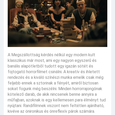
A Megszállottság kérdés nélkül egy modern kult
klasszikus már most, ami egy nagyon egyszerű és
banális alapötletből tudott egy igazán sötét és
fojtogató horrorfilmet csinálni. A kreatív és ihletett
rendezés és a kiváló színészi munka emelik csak még
feljebb ennek a sztorinak a fényét, amiről biztosan
sokat fogunk még beszélni. Minden horrorrajongónak
kötelező darab, de akik nincsenek benne annyira a
műfajban, azoknak is egy kellemesen para élményt tud
nyújtani. Randifilmnek viszont nem feltétlen ajánlható,
kivéve az önironikus és önreflexív párok számára.