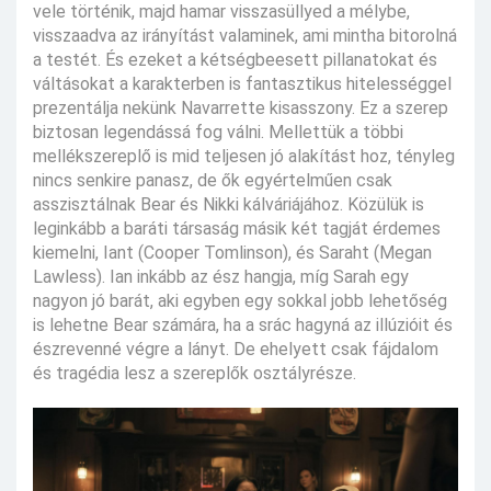
vele történik, majd hamar visszasüllyed a mélybe,
visszaadva az irányítást valaminek, ami mintha bitorolná
a testét. És ezeket a kétségbeesett pillanatokat és
váltásokat a karakterben is fantasztikus hitelességgel
prezentálja nekünk Navarrette kisasszony. Ez a szerep
biztosan legendássá fog válni. Mellettük a többi
mellékszereplő is mid teljesen jó alakítást hoz, tényleg
nincs senkire panasz, de ők egyértelműen csak
asszisztálnak Bear és Nikki kálváriájához. Közülük is
leginkább a baráti társaság másik két tagját érdemes
kiemelni, Iant (Cooper Tomlinson), és Saraht (Megan
Lawless). Ian inkább az ész hangja, míg Sarah egy
nagyon jó barát, aki egyben egy sokkal jobb lehetőség
is lehetne Bear számára, ha a srác hagyná az illúzióit és
észrevenné végre a lányt. De ehelyett csak fájdalom
és tragédia lesz a szereplők osztályrésze.