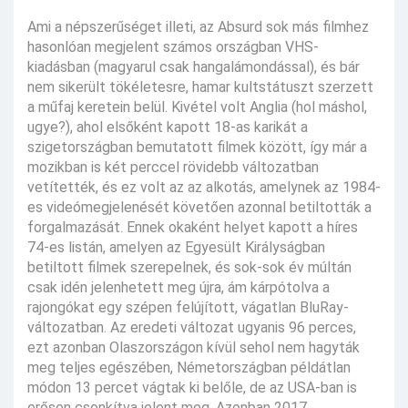
Ami a népszerűséget illeti, az Absurd sok más filmhez
hasonlóan megjelent számos országban VHS-
kiadásban (magyarul csak hangalámondással), és bár
nem sikerült tökéletesre, hamar kultstátuszt szerzett
a műfaj keretein belül. Kivétel volt Anglia (hol máshol,
ugye?), ahol elsőként kapott 18-as karikát a
szigetországban bemutatott filmek között, így már a
mozikban is két perccel rövidebb változatban
vetítették, és ez volt az az alkotás, amelynek az 1984-
es videómegjelenését követően azonnal betiltották a
forgalmazását. Ennek okaként helyet kapott a híres
74-es listán, amelyen az Egyesült Királyságban
betiltott filmek szerepelnek, és sok-sok év múltán
csak idén jelenhetett meg újra, ám kárpótolva a
rajongókat egy szépen felújított, vágatlan BluRay-
változatban. Az eredeti változat ugyanis 96 perces,
ezt azonban Olaszországon kívül sehol nem hagyták
meg teljes egészében, Németországban példátlan
módon 13 percet vágtak ki belőle, de az USA-ban is
erősen csonkítva jelent meg. Azonban 2017.