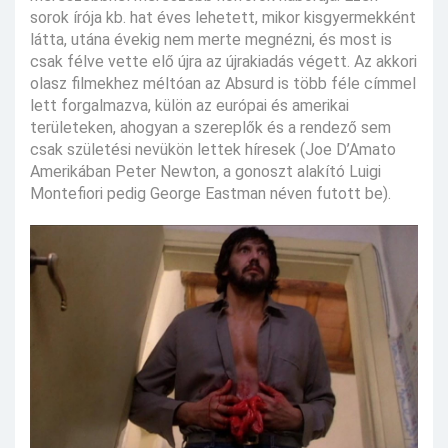
sorok írója kb. hat éves lehetett, mikor kisgyermekként
látta, utána évekig nem merte megnézni, és most is
csak félve vette elő újra az újrakiadás végett. Az akkori
olasz filmekhez méltóan az Absurd is több féle címmel
lett forgalmazva, külön az európai és amerikai
területeken, ahogyan a szereplők és a rendező sem
csak születési nevükön lettek híresek (Joe D’Amato
Amerikában Peter Newton, a gonoszt alakító Luigi
Montefiori pedig George Eastman néven futott be).