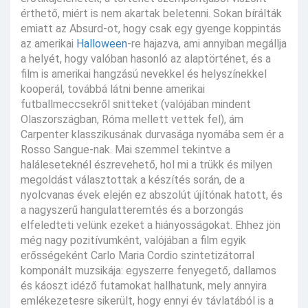
érthető, miért is nem akartak beletenni. Sokan bírálták
emiatt az Absurd-ot, hogy csak egy gyenge koppintás
az amerikai
Halloween
-re hajazva, ami annyiban megállja
a helyét, hogy valóban hasonló az alaptörténet, és a
film is amerikai hangzású nevekkel és helyszínekkel
kooperál, továbbá látni benne amerikai
futballmeccsekről snitteket (valójában mindent
Olaszországban, Róma mellett vettek fel), ám
Carpenter klasszikusának durvasága nyomába sem ér a
Rosso Sangue-nak. Mai szemmel tekintve a
haláleseteknél észrevehető, hol mi a trükk és milyen
megoldást választottak a készítés során, de a
nyolcvanas évek elején ez abszolút újítónak hatott, és
a nagyszerű hangulatteremtés és a borzongás
elfeledteti velünk ezeket a hiányosságokat. Ehhez jön
még nagy pozitívumként, valójában a film egyik
erősségeként Carlo Maria Cordio szintetizátorral
komponált muzsikája: egyszerre fenyegető, dallamos
és káoszt idéző futamokat hallhatunk, mely annyira
emlékezetesre sikerült, hogy ennyi év távlatából is a