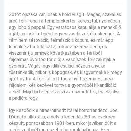
Sötét éjszaka van, csak a hold világít. Magas, szakállas
arcú férfi rohan a templomkerten keresztül, nyomában
egy loholó pappal. Egy vasrácsos kapu állja a menekülő
útját, aminek tetején hegyes vasdíszek ékeskednek. A
férfi nem tétovázik, felmászik a kapura, és már épp
lendülne át a túloldalra, mikorra az atya beéri, és
visszarántja, aminek következtében a férfiből
fájdalmas üvöltés tör elő; a vasdíszek felszakítják a
gyomrát. Vágás, egy idilli családi házban anyuka
tüsténkedik, mikor is kopognak, és kisgyermeke kimegy
ajtót nyitni. A férfi áll ott tágra nyílt szemmel, arcán
fájdalom, két kezével tartva a gyomrából kikandikáló
beleit. Majd hirtelen elveszi az eszméletét, és elájulva
a padlóra rogy.
Így kezdődik a híres/hírhedt itáliai horrorrendező, Joe
D’Amato alkotása, amely a legendás ’80-as években
készült, pontosabban 1981-ben, mikor javában dúlt a
merészebbnél merészebb horrorok háborúja. Ezen