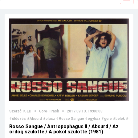
navig
Szerző: K-ED
Gore-Trash
2017.09.13. 19:00:08
#üldözés
#Absurd
#olasz
#Rosso Sangue
#egyház
#gore
#belek
#vér
#
Rosso Sangue / Antropophagus II / Absurd / Az
ördög szülötte / A pokol szülötte (1981)