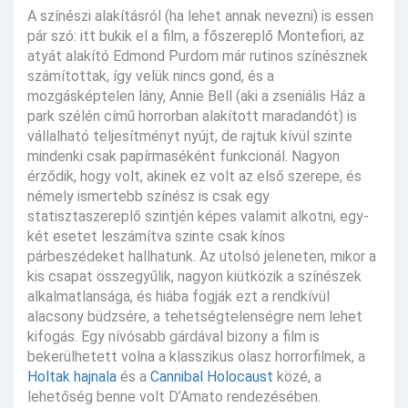
A színészi alakításról (ha lehet annak nevezni) is essen
pár szó: itt bukik el a film, a főszereplő Montefiori, az
atyát alakító Edmond Purdom már rutinos színésznek
számítottak, így velük nincs gond, és a
mozgásképtelen lány, Annie Bell (aki a zseniális Ház a
park szélén című horrorban alakított maradandót) is
vállalható teljesítményt nyújt, de rajtuk kívül szinte
mindenki csak papírmaséként funkcionál. Nagyon
érződik, hogy volt, akinek ez volt az első szerepe, és
némely ismertebb színész is csak egy
statisztaszereplő szintjén képes valamit alkotni, egy-
két esetet leszámítva szinte csak kínos
párbeszédeket hallhatunk. Az utolsó jeleneten, mikor a
kis csapat összegyűlik, nagyon kiütközik a színészek
alkalmatlansága, és hiába fogják ezt a rendkívül
alacsony büdzsére, a tehetségtelenségre nem lehet
kifogás. Egy nívósabb gárdával bizony a film is
bekerülhetett volna a klasszikus olasz horrorfilmek, a
Holtak hajnala
és a
Cannibal Holocaust
közé, a
lehetőség benne volt D’Amato rendezésében.