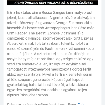
Bár a hivatalos cím a Rosso Sangue (ami mélyvöröst
jelent, kicsit áthallásosan Argento művére utalva), ám
mivel a főszereplő ugyanaz a George Eastman, aki a
híresebb és ismertebb Antropophagus-ban (lásd még
Grim Reaper, The Beast, Zombie 7 címmel is) a
címszereplő kannibál szörnyeteget alakította, így az
Absurd-ot annak folytatásaként tekintik, holott a
rendező személyén és Eastman-en kívül semmi köze
nincs elődjéhez. A sztori is teljesen más: dióhéjban
annyit, hogy míg ott pár fiatal egy szigeten küzd egy
szadista emberevő ellen, itt egy, az egyház által
támogatott intézményből megszökött görög férfit
üldöz egy szentatya. Mivel a férfi a kísérletek során
afféle szuperregenerációs képességet kapott,
gyakorlatilag halhatatlanná téve őt, a kiiktatására
egyetlen megoldásként csakis az agyának teljes
elpusztítása jöhet szóba.
D’Amato, akárcsak pályatársai, Lenzi, Bava,
Fulci
,