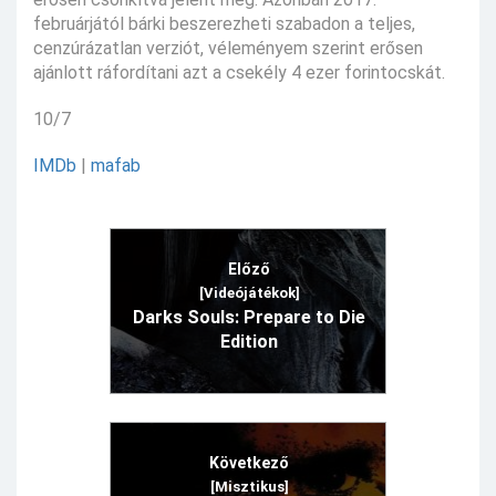
februárjától bárki beszerezheti szabadon a teljes,
cenzúrázatlan verziót, véleményem szerint erősen
ajánlott ráfordítani azt a csekély 4 ezer forintocskát.
10/7
IMDb
|
mafab
Előző
[Videójátékok]
Darks Souls: Prepare to Die
Edition
Következő
[Misztikus]