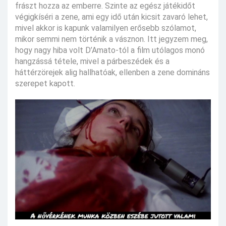
frászt hozza az emberre. Szinte az egész játékidőt
végigkíséri a zene, ami egy idő után kicsit zavaró lehet,
mivel akkor is kapunk valamilyen erősebb szólamot,
mikor semmi nem történik a vásznon. Itt jegyzem meg,
hogy nagy hiba volt D’Amato-tól a film utólagos monó
hangzássá tétele, mivel a párbeszédek és a
háttérzörejek alig hallhatóak, ellenben a zene domináns
szerepet kapott.