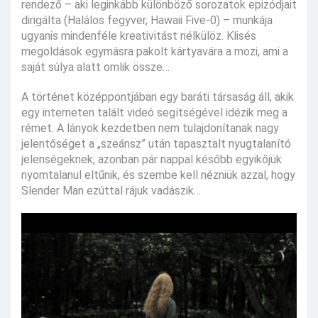
rendező – aki leginkább különböző sorozatok epizódjait
dirigálta (Halálos fegyver, Hawaii Five-0) – munkája
ugyanis mindenféle kreativitást nélkülöz. Klisés
megoldások egymásra pakolt kártyavára a mozi, ami a
saját súlya alatt omlik össze…
A történet középpontjában egy baráti társaság áll, akik
egy interneten talált videó segítségével idézik meg a
rémet. A lányok kezdetben nem tulajdonítanak nagy
jelentőséget a „szeánsz” után tapasztalt nyugtalanító
jelenségeknek, azonban pár nappal később egyikőjük
nyomtalanul eltűnik, és szembe kell nézniük azzal, hogy
Slender Man ezúttal rájuk vadászik…