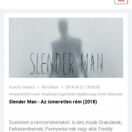
navig
Szerző: Gaerity
Misztikus
2018.08.27. 18:00:00
#megtörtént eset
#valóság
#gyerekek
#gyilkosság
#rém
#Slender Man
Slender Man - Az ismeretlen rém (2018)
Szeretem a rémtörténeteket. A rém, hívják Drakulának,
Farkasembernek, Pennywise-nak vagy akár Freddy