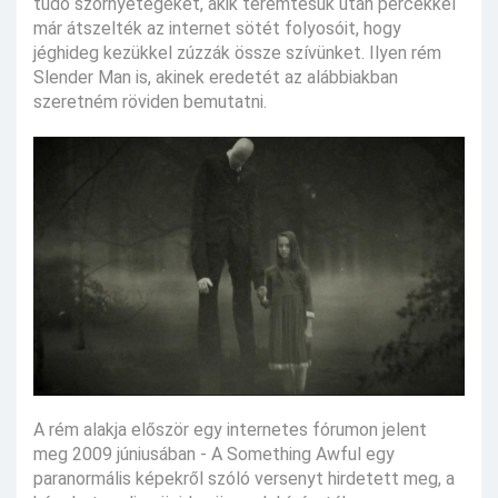
tudó szörnyetegeket, akik teremtésük után percekkel
már átszelték az internet sötét folyosóit, hogy
jéghideg kezükkel zúzzák össze szívünket. Ilyen rém
Slender Man is, akinek eredetét az alábbiakban
szeretném röviden bemutatni.
A rém alakja először egy internetes fórumon jelent
meg 2009 júniusában - A Something Awful egy
paranormális képekről szóló versenyt hirdetett meg, a