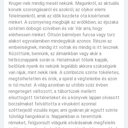
Kruger-nek mindig mesél nekünk. Magunkról, az aktuális
korunk szorongásairól és azokról, az olykor elemi
félelmeinkről, amik az idők kezdete óta kísértenek
minket. A szörnyeteg megbújik az erdőkben, az éjszaka
sötéten dobogó szívében és vár. Vár arra, hogy
elérhessen minket. Öltsön bármilyen furcsa vagy torz
alakot egyvalamiben mindegyikük azonos. Részei az
emberiségnek, mindig itt voltak és mindig is itt lesznek.
Közöttünk, bennünk, az álmainkban vagy akár a
hétköznapjaink során is. Hatalmukat tőlünk kapják,
belőlünk nyerik és nekünk legalább akkora szükségünk
van rájuk, mint nekik ránk. A szimbiózis szinte tökéletes,
megtörhetetlen és örök, a spirál a végtelenbe és azon
is túl mutat. A világ azonban az utóbbi száz évben
rengeteget változott, a tábortüzek mellett
elsuttogott történeteket és a könyvek lapjain olvasott
borzalmakat felváltotta a vírusként azonnal
szétterjedő vizuális inger, ami gyakran jár együtt szinte
túlvilági hangokkal is. Napjainkban is teremtünk
rémeket, felgyorsult világunk elvárásainak megfelelni