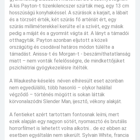
A kis Payton-t tizenkilencszer szúrták meg, egy 13 cm
hosszúságú konyhakéssel. A szúrások a karjait, a lábait
és a törzsét érték, két szúrás fő artériát ért, egy
szúrás milliméterekkel kerülte el a szívét, egy másik
pedig a máját és a gyomrát vágta át. A lányt a támadói
otthagyták. Payton azonban eljutott a közeli
országútig és csodával határos módon túlélte a
támadást. Anissa-t és Morgan-t - beszámíthatatlanság
miatt – nem vonták felelősségre, de mindkettőjüket
pszichiátriai gyógykezelésre ítélték.
A Waukesha-késelés néven elhíresült eset azonban
nem egyedülálló, több hasonló – olykor halállal
végződő – történés mögött is sokan látták
körvonalazódni Slender Man, ijesztő, vékony alakját.
A fentieket azért tartottam fontosnak leírni, mert
ezek alapján egy nagyon sötét, nyomasztó és brutális
horrorfilmet is lehetett volna alkotni… de ez ebben az
esetben egyáltalán nem sikerült. Sylvain White, francia