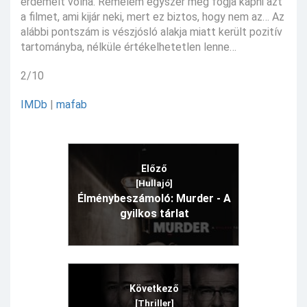
érdemelt volna. Remélem egyszer meg fogja kapni azt
a filmet, ami kijár neki, mert ez biztos, hogy nem az… Az
alábbi pontszám is vészjósló alakja miatt került pozitív
tartományba, nélküle értékelhetetlen lenne…
2/10
IMDb
|
mafab
Előző
[Hullajó]
Élménybeszámoló: Murder - A
gyilkos tárlat
Következő
[Thriller]