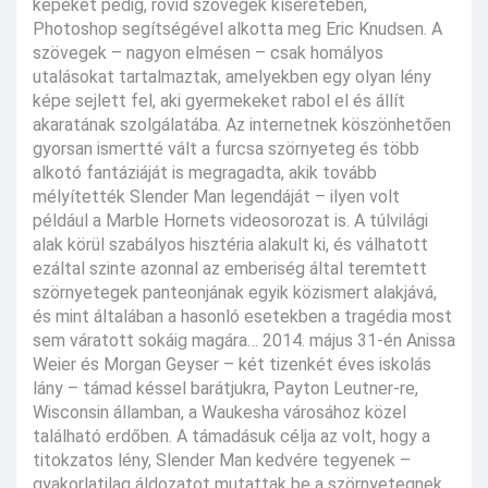
képeket pedig, rövid szövegek kíséretében,
Photoshop segítségével alkotta meg Eric Knudsen. A
szövegek – nagyon elmésen – csak homályos
utalásokat tartalmaztak, amelyekben egy olyan lény
képe sejlett fel, aki gyermekeket rabol el és állít
akaratának szolgálatába. Az internetnek köszönhetően
gyorsan ismertté vált a furcsa szörnyeteg és több
alkotó fantáziáját is megragadta, akik tovább
mélyítették Slender Man legendáját – ilyen volt
például a Marble Hornets videosorozat is. A túlvilági
alak körül szabályos hisztéria alakult ki, és válhatott
ezáltal szinte azonnal az emberiség által teremtett
szörnyetegek panteonjának egyik közismert alakjává,
és mint általában a hasonló esetekben a tragédia most
sem váratott sokáig magára… 2014. május 31-én Anissa
Weier és Morgan Geyser – két tizenkét éves iskolás
lány – támad késsel barátjukra, Payton Leutner-re,
Wisconsin államban, a Waukesha városához közel
található erdőben. A támadásuk célja az volt, hogy a
titokzatos lény, Slender Man kedvére tegyenek –
gyakorlatilag áldozatot mutattak be a szörnyetegnek.