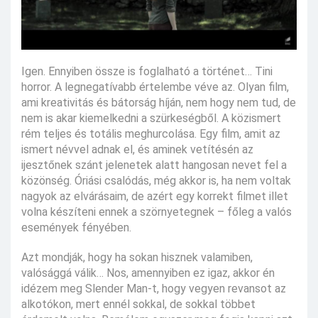
Igen. Ennyiben össze is foglalható a történet… Tini
horror. A legnegatívabb értelembe véve az. Olyan film,
ami kreativitás és bátorság híján, nem hogy nem tud, de
nem is akar kiemelkedni a szürkeségből. A közismert
rém teljes és totális meghurcolása. Egy film, amit az
ismert névvel adnak el, és aminek vetítésén az
ijesztőnek szánt jelenetek alatt hangosan nevet fel a
közönség. Óriási csalódás, még akkor is, ha nem voltak
nagyok az elvárásaim, de azért egy korrekt filmet illet
volna készíteni ennek a szörnyetegnek – főleg a valós
események fényében.
Azt mondják, hogy ha sokan hisznek valamiben,
valósággá válik… Nos, amennyiben ez igaz, akkor én
idézem meg Slender Man-t, hogy vegyen revansot az
alkotókon, mert ennél sokkal, de sokkal többet