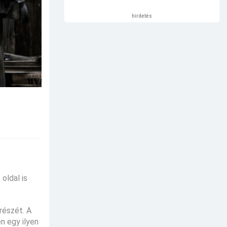
hirdetés
oldal is
részét. A
n egy ilyen