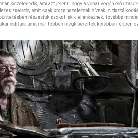
ban kiszélesedik, ami azt jelenti, hogy a vonat végén élő utasok
etes zselatin, amit csak proteinszeletnek hívnak. A tisztálkodás
 büntetésben részesítik azokat, akik ellenkeznek, továbbá minde
akar indítani, amit már többen megkíséreltek korábban, éppen e