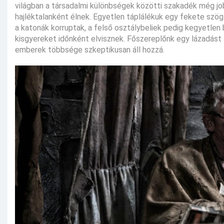
világban a társadalmi különbségek közötti szakadék még job
hajléktalanként élnek. Egyetlen táplálékuk egy fekete szögl
a katonák korruptak, a felső osztálybeliek pedig kegyetlen
kisgyereket időnként elvisznek. Főszereplőnk egy lázadást 
emberek többsége szkeptikusan áll hozzá.