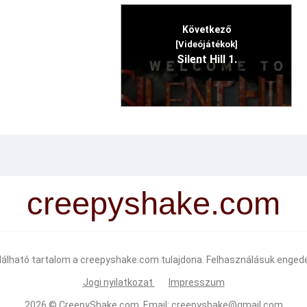
Következő
[Videójátékok]
Silent Hill 1.
creepyshake.com
alálható tartalom a creepyshake.com tulajdona. Felhasználásuk engedé
Jogi nyilatkozat
Impresszum
2026 ©
CreepyShake.com
. Email:
creepyshake@gmail.com