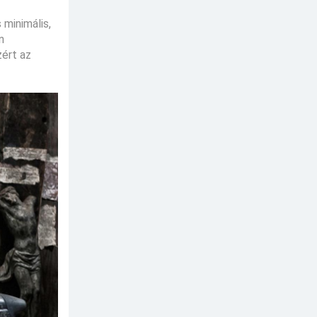
 minimális,
n
zért az