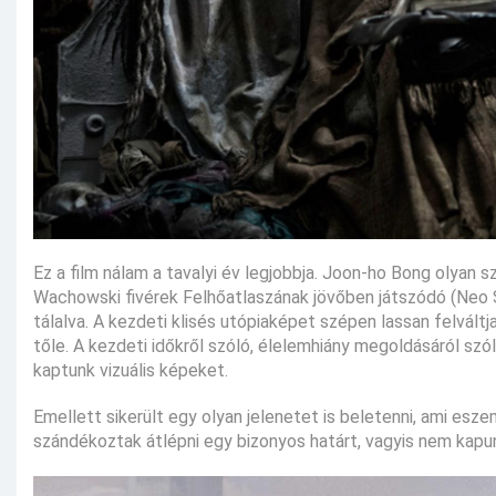
Ez a film nálam a tavalyi év legjobbja. Joon-ho Bong olyan
Wachowski fivérek Felhőatlaszának jövőben játszódó (Neo 
tálalva. A kezdeti klisés utópiaképet szépen lassan felvált
tőle. A kezdeti időkről szóló, élelemhiány megoldásáról s
kaptunk vizuális képeket.
Emellett sikerült egy olyan jelenetet is beletenni, ami esz
szándékoztak átlépni egy bizonyos határt, vagyis nem kapunk 