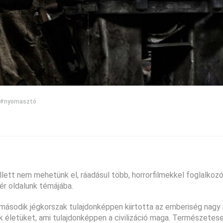
#nyomasztó
ellett nem mehetünk el, ráadásul több, horrorfilmekkel foglalkozó 
ér oldalunk témájába.
második jégkorszak tulajdonképpen kiirtotta az emberiség nagy 
 életüket, ami tulajdonképpen a civilizáció maga. Természetese