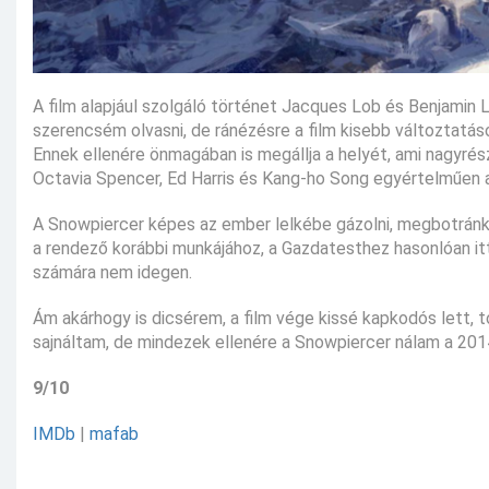
A film alapjául szolgáló történet Jacques Lob és Benjami
szerencsém olvasni, de ránézésre a film kisebb változtatás
Ennek ellenére önmagában is megállja a helyét, ami nagyrés
Octavia Spencer, Ed Harris és Kang-ho Song egyértelműen a f
A Snowpiercer képes az ember lelkébe gázolni, megbotránkoz
a rendező korábbi munkájához, a Gazdatesthez hasonlóan itt i
számára nem idegen.
Ám akárhogy is dicsérem, a film vége kissé kapkodós lett,
sajnáltam, de mindezek ellenére a Snowpiercer nálam a 2014
9/10
IMDb
|
mafab