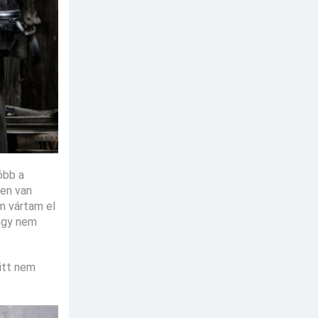
óbb a
pen van
em vártam el
hogy nem
 itt nem