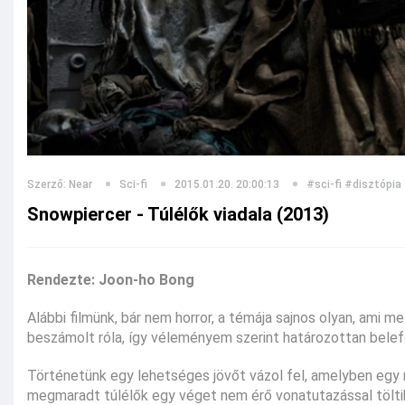
Szerző: Near
Sci-fi
2015.01.20. 20:00:13
#sci-fi
#disztópia
Snowpiercer - Túlélők viadala (2013)
Rendezte: Joon-ho Bong
Alábbi filmünk, bár nem horror, a témája sajnos olyan, ami m
beszámolt róla, így véleményem szerint határozottan belef
Történetünk egy lehetséges jövőt vázol fel, amelyben egy 
megmaradt túlélők egy véget nem érő vonatutazással töltik