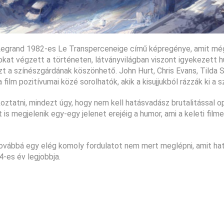
n Legrand 1982-es Le Transperceneige című képregénye, amit mé
okat végzett a történeten, látványvilágban viszont igyekezett h
zt a színészgárdának köszönhető. John Hurt, Chris Evans, Tilda 
ilm pozitívumai közé sorolhatók, akik a kisujjukból rázzák ki a 
tatni, mindezt úgy, hogy nem kell hatásvadász brutalitással op
s megjelenik egy-egy jelenet erejéig a humor, ami a keleti filme
 továbbá egy elég komoly fordulatot nem mert meglépni, amit ha
-es év legjobbja.