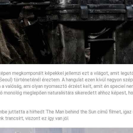
 szépen megkomponált képekkel jellemzi ezt a világot, amit legut
Seoul) történeténél éreztem. A hangulat ezen kívül nagyon szé
ja a valóság, ami olyan nyomasztó érzést kelt, amit én speciel n
zóló monológ meglepően naturalistára sikeredett ahhoz képest, 
embe juttatta a hírhedt The Man behind the Sun című filmet, igaz
trancsírt, viszont ez így van jól.