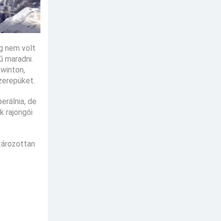
g nem volt
ű maradni.
Swinton,
szerepüket.
erálnia, de
k rajongói
tározottan