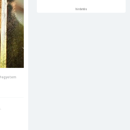
hirdetés
#egyetem
.