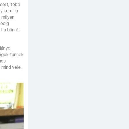
mert, több
 kerül ki
, milyen
pedig
, a bűnről,
lányt.
ságok tűnnek
nos
 mind vele,