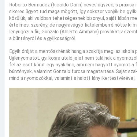
Roberto Bermúdez (Ricardo Darín) neves ügyvéd, s praxisa 
sikeres ügyet tud maga mögött, így sokszor vonják be gyilk
közülük, aki valóban tehetségesnek bizonyul, saját lábán meg
értelmes, szerény, de nagyravágyó fiatalemberré nőtte ki m
lenyűgözi a fiú, Gonzalo (Alberto Ammann) provokatív szemlél
a bűntényről és a gyilkosságról.
Egyik óráját a mentőszirénák hangja szakítja meg: az iskola
Ujjlenyomatot, gyilkosra utaló jelet nem találnak a nyomoz
fel az eset körül: egy nyaklánc, ami nem hagyott nyomot a 
bűntények, valamint Gonzalo furcsa magatartása. Saját szaká
mind a nyomozókkal, valamint a halott lány ikertestvérével