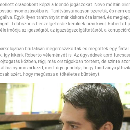
mellett óraadóként képzi a leendő jogászokat. Neve méltán elis
ossági nyomozásokba is. Tanítványai nagyon szeretik, és nem egy
állva. Egyik ilyen tanítványát már kiskora óta ismeri, és meglepi
agát. Többször is beszélgetésbe kerülnek órán kívül, Robertót 
etmódja az igazságról, az igazságszolgáltatásról, a korrupcióról
 parkolójában brutálisan megerőszakoltak és megöltek egy fiatal 
ók, így kikérik Roberto véleményét is. Az ügyvédnek apró furcsa
fojtogatás közben, régi, más országokban történt, de szinte azo
llára nyomozni kezd, mert úgy gondolja, hogy tanítványa játszik
, csak azért, hogy megússza a tökéletes bűntényt.