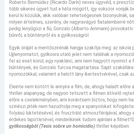
Roberto Bermúdez (Ricardo Darín) neves ügyvéd, s presztíz
több sikeres ügyet tud a háta mögött, így sokszor vonják b
kerül ki közülük, akik valóban tehetségesnek bizonyulnak, saj
milyen értelmes, szerény, de nagyravágyó fiatalemberré nőt
pedig lenyűgözi a fiú, Gonzalo (Alberto Ammann) provokatív 
bűnről, a bűntényről és a gyilkosságról.
Egyik óráját a mentőszirénák hangja szakítja meg: az iskola
Ujjlenyomatot, gyilkosra utaló jelet nem találnak a nyomoz
fel az eset körül; egy nyaklánc, ami nem hagyott nyomot a 
bűntények, és Gonzalo furcsa magatartása. Saját szakállára 
nyomozókkal, valamint a halott lány ikertestvérével, csak 
Eleinte nem kötött le annyira a film, de, ahogy haladt előre
thriller alapanyag, de nagyon tetszett a filmen átívelő re
előre a cselekményben, ami korántsem biztos, hogy nem hall
színészi játék nem hazudtolja meg a spanyolokat: kifogásta
folyású lüktetésével, és frusztráló atmoszférájával, ahogy
érdekes lapötletével, mindenkinek tudom ajánlani a filmet
gyilkosságból (Tesis sobre un homicidio)
thriller képében.