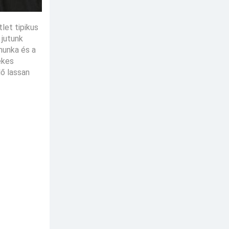
let tipikus
 jutunk
munka és a
ekes
lő lassan