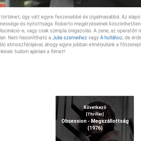
 a történet, úgy vált egyre feszesebbé és izgalmasabbá. Az alapöt
jtelmessége és nyitottsága. Roberto megérzéseinek köszönhetően
ucináció-e, vagy csak szimpla önigazolás. A zene, az operatőri 
alan. Nem hasonlítható a
Julia szemeihez
vagy
A hullához
, de érd
ráló atmoszférájával, ahogy egyre jobban elmélyülünk a főszerep
kinek tudom ajánlani a filmet!
Következő
[Thriller]
Obsession - Megszállottság
(1976)