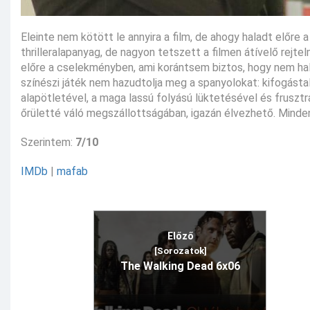
Eleinte nem kötött le annyira a film, de ahogy haladt előre
thrilleralapanyag, de nagyon tetszett a filmen átívelő re
előre a cselekményben, ami korántsem biztos, hogy nem hall
színészi játék nem hazudtolja meg a spanyolokat: kifogást
alapötletével, a maga lassú folyású lüktetésével és fruszt
őrületté váló megszállottságában, igazán élvezhető. Minden
Szerintem:
7/10
IMDb
|
mafab
Előző
[Sorozatok]
The Walking Dead 6x06