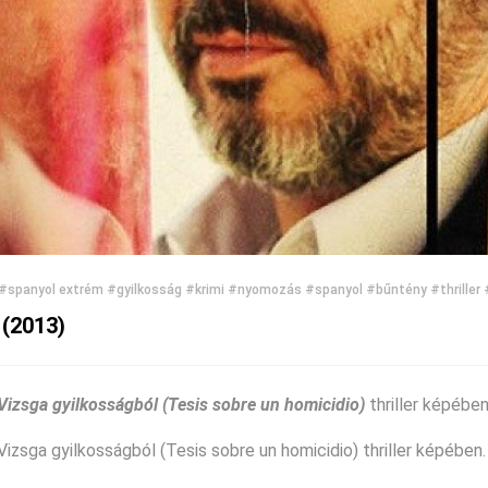
#spanyol extrém
#gyilkosság
#krimi
#nyomozás
#spanyol
#bűntény
#thriller
 (2013)
Vizsga gyilkosságból (Tesis sobre un homicidio)
thriller képében
zsga gyilkosságból (Tesis sobre un homicidio) thriller képében.