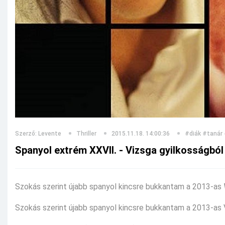
Szerző: Levente
Thriller
2015.11.18. 14:00:36
#diák
#tanár
Spanyol extrém XXVII. - Vizsga gyilkosságból
Szokás szerint újabb spanyol kincsre bukkantam a 2013-as
Szokás szerint újabb spanyol kincsre bukkantam a 2013-as Vi