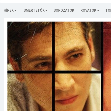
HÍREK
ISMERTETŐK
SOROZATOK
ROVATOK
TO