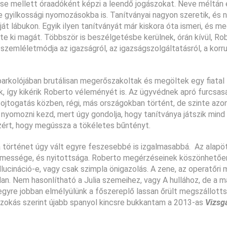
se mellett óraadóként képzi a leendő jogászokat. Neve méltán e
e gyilkossági nyomozásokba is. Tanítványai nagyon szeretik, és
át lábukon. Egyik ilyen tanítványát már kiskora óta ismeri, és me
te ki magát. Többször is beszélgetésbe kerülnek, órán kívül, Ro
szemléletmódja az igazságról, az igazságszolgáltatásról, a korru
 parkolójában brutálisan megerőszakoltak és megöltek egy fiatal 
ók, így kikérik Roberto véleményét is. Az ügyvédnek apró furcsa
fojtogatás közben, régi, más országokban történt, de szinte azo
nyomozni kezd, mert úgy gondolja, hogy tanítványa játszik mind 
azért, hogy megússza a tökéletes bűntényt.
 a történet úgy vált egyre feszesebbé is izgalmasabbá. Az alapöt
jtelmessége, és nyitottsága. Roberto megérzéseinek köszönhetőe
ucináció-e, vagy csak szimpla önigazolás. A zene, az operatőri 
lan. Nem hasonlítható a Julia szemeihez, vagy A hullához, de a m
 egyre jobban elmélyülünk a főszereplő lassan őrült megszállott
!Szokás szerint újabb spanyol kincsre bukkantam a 2013-as
Vizsg