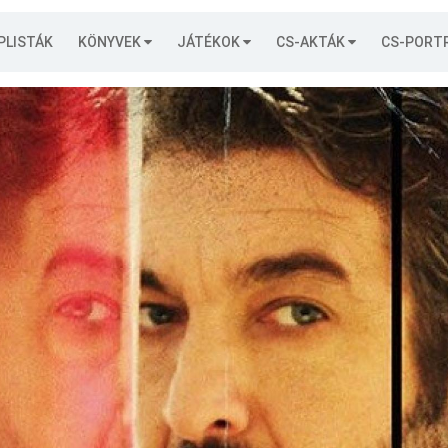
PLISTÁK
KÖNYVEK
JÁTÉKOK
CS-AKTÁK
CS-PORT