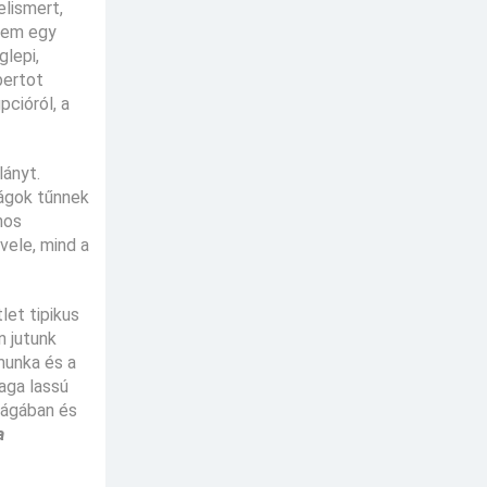
lismert,
 nem egy
glepi,
bertot
pcióról, a
lányt.
ságok tűnnek
nos
vele, mind a
let tipikus
n jutunk
munka és a
aga lassú
ságában és
a