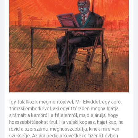
Így találkozik megmentőjével, Mr. Elviddel, egy apró,
tömzsi emberkével, aki együttérzően meghallgatja
sirámait a kemóról, a félelemről, majd elárulja, hogy
hosszabbításokat árul. Ha valaki kopasz, hajat kap, ha
rövid a szerszáma, meghosszabbítja, kinek mire van
szüksége. Az ára pedig a következő tizenöt évben