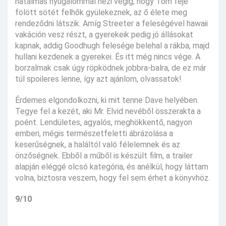
hatalmas nyugalommal nézi végig, hogy Tom feje
fölött sötét felhők gyülekeznek, az ő élete meg
rendeződni látszik. Amíg Streeter a feleségével hawaii
vakáción vesz részt, a gyerekeik pedig jó állásokat
kapnak, addig Goodhugh felesége belehal a rákba, majd
hullani kezdenek a gyerekei. És itt még nincs vége. A
borzalmak csak úgy röpködnek jobbra-balra, de ez már
túl spoileres lenne, így azt ajánlom, olvassatok!
Érdemes elgondolkozni, ki mit tenne Dave helyében.
Tegye fel a kezét, aki Mr. Elvid nevéből összerakta a
poént. Lendületes, agyalós, meghökkentő, nagyon
emberi, mégis természetfeletti ábrázolása a
keserűségnek, a haláltól való félelemnek és az
önzőségnek. Ebből a műből is készült film, a trailer
alapján eléggé olcsó kategória, és anélkül, hogy láttam
volna, biztosra veszem, hogy fel sem érhet a könyvhöz.
9/10