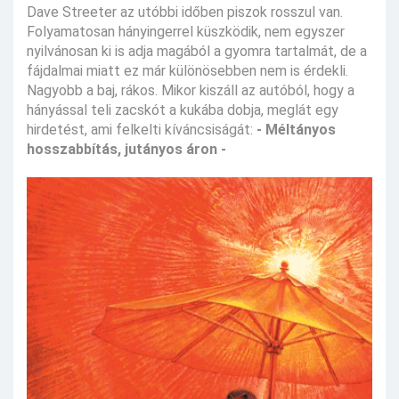
Dave Streeter az utóbbi időben piszok rosszul van.
Folyamatosan hányingerrel küszködik, nem egyszer
nyilvánosan ki is adja magából a gyomra tartalmát, de a
fájdalmai miatt ez már különösebben nem is érdekli.
Nagyobb a baj, rákos. Mikor kiszáll az autóból, hogy a
hányással teli zacskót a kukába dobja, meglát egy
hirdetést, ami felkelti kíváncsiságát:
- Méltányos
hosszabbítás, jutányos áron -