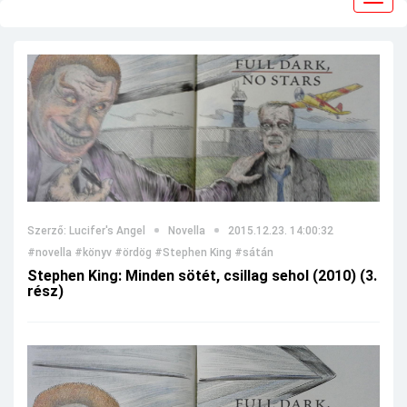
navig
Szerző: Lucifer's Angel
Novella
2015.12.23. 14:00:32
#novella
#könyv
#ördög
#Stephen King
#sátán
Stephen King: Minden sötét, csillag sehol (2010) (3.
rész)