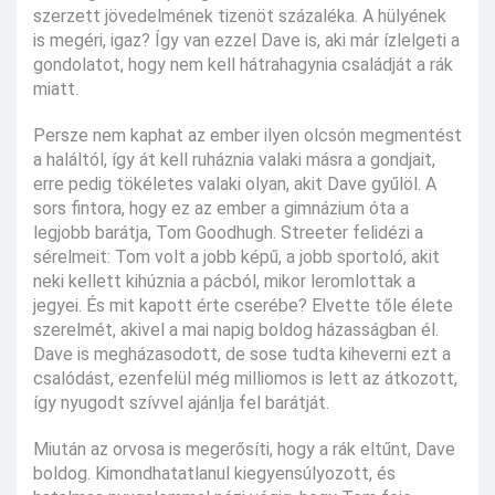
szerzett jövedelmének tizenöt százaléka. A hülyének
is megéri, igaz? Így van ezzel Dave is, aki már ízlelgeti a
gondolatot, hogy nem kell hátrahagynia családját a rák
miatt.
Persze nem kaphat az ember ilyen olcsón megmentést
a haláltól, így át kell ruháznia valaki másra a gondjait,
erre pedig tökéletes valaki olyan, akit Dave gyűlöl. A
sors fintora, hogy ez az ember a gimnázium óta a
legjobb barátja, Tom Goodhugh. Streeter felidézi a
sérelmeit: Tom volt a jobb képű, a jobb sportoló, akit
neki kellett kihúznia a pácból, mikor leromlottak a
jegyei. És mit kapott érte cserébe? Elvette tőle élete
szerelmét, akivel a mai napig boldog házasságban él.
Dave is megházasodott, de sose tudta kiheverni ezt a
csalódást, ezenfelül még milliomos is lett az átkozott,
így nyugodt szívvel ajánlja fel barátját.
Miután az orvosa is megerősíti, hogy a rák eltűnt, Dave
boldog. Kimondhatatlanul kiegyensúlyozott, és