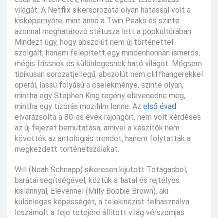
világát. A Netflix sikersorozata olyan hatással volt a
kisképernyőre, mint anno a Twin Peaks és szinte
azonnal meghatározó státusza lett a popkultúrában.
Mindezt úgy, hogy abszolút nem új történettel
szolgált, hanem felépített egy mindenhonnan ismerős,
mégis frissnek és különlegesnek ható világot. Mégsem
tipikusan sorozatjellegű, abszolút nem cliffhangerekkel
operál, lassú folyású a cselekménye, szinte olyan,
mintha egy Stephen King regény elevenedne meg,
mintha egy tízórás mozifilm lenne. Az
első évad
elvarázsolta a 80-as évek rajongóit, nem volt kérdéses
az új fejezet bemutatása, amivel a készítők nem
követték az antológiás trendet, hanem folytatták a
megkezdett történetszálakat.
Will (Noah Schnapp) sikeresen kijutott Tótágasból,
barátai segítségével, köztük a fiatal és rejtélyes
kislánnyal, Elevennel (Milly Bobbie Brown), aki
különleges képességét, a telekinézist felhasználva
leszámolt a feje tetejére állított világ vérszomjas