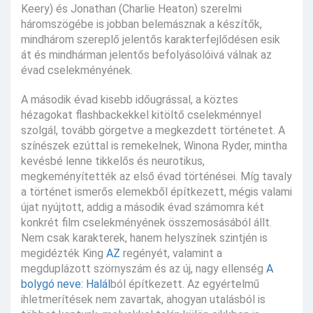
Keery) és Jonathan (Charlie Heaton) szerelmi
háromszögébe is jobban belemásznak a készítők,
mindhárom szereplő jelentős karakterfejlődésen esik
át és mindhárman jelentős befolyásolóivá válnak az
évad cselekményének.
A második évad kisebb időugrással, a köztes
hézagokat flashbackekkel kitöltő cselekménnyel
szolgál, tovább görgetve a megkezdett történetet. A
színészek ezúttal is remekelnek, Winona Ryder, mintha
kevésbé lenne tikkelős és neurotikus,
megkeményítették az első évad történései. Míg tavaly
a történet ismerős elemekből építkezett, mégis valami
újat nyújtott, addig a második évad számomra két
konkrét film cselekményének összemosásából állt.
Nem csak karakterek, hanem helyszínek szintjén is
megidézték King
AZ
regényét, valamint a
megduplázott szörnyszám és az új, nagy ellenség
A
bolygó neve: Halál
ból építkezett. Az egyértelmű
ihletmerítések nem zavartak, ahogyan utalásból is