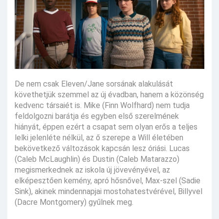
De nem csak Eleven/Jane sorsának alakulását
követhetjük szemmel az új évadban, hanem a közönség
kedvenc társaiét is. Mike (Finn Wolfhard) nem tudja
feldolgozni barátja és egyben első szerelmének
hiányát, éppen ezért a csapat sem olyan erős a teljes
lelki jelenléte nélkül, az ő szerepe a Will életében
bekövetkező változások kapcsán lesz óriási. Lucas
(Caleb McLaughlin) és Dustin (Caleb Matarazzo)
megismerkednek az iskola új jövevényével, az
elképesztően kemény, apró hősnővel, Max-szel (Sadie
Sink), akinek mindennapjai mostohatestvérével, Billyvel
(Dacre Montgomery) gyűlnek meg.