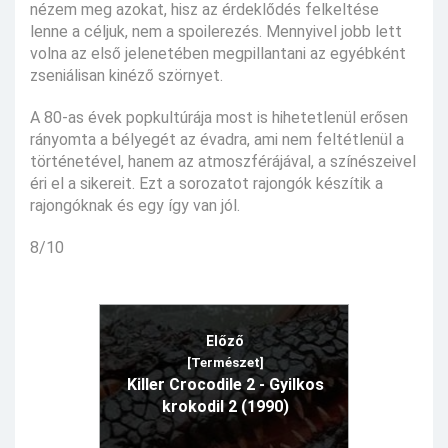
nézem meg azokat, hisz az érdeklődés felkeltése
lenne a céljuk, nem a spoilerezés. Mennyivel jobb lett
volna az első jelenetében megpillantani az egyébként
zseniálisan kinéző szörnyet.
A 80-as évek popkultúrája most is hihetetlenül erősen
rányomta a bélyegét az évadra, ami nem feltétlenül a
történetével, hanem az atmoszférájával, a színészeivel
éri el a sikereit. Ezt a sorozatot rajongók készítik a
rajongóknak és egy így van jól.
8/10
Előző
[Természet]
Killer Crocodile 2 - Gyilkos
krokodil 2 (1990)