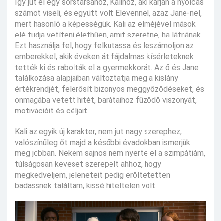
Így jut el egy sorstársához, Kalihoz, aki karján a nyolcas
számot viseli, és együtt volt Elevennel, azaz Jane-nel,
mert hasonló a képességük. Kali az elméjével mások
elé tudja vetíteni élethűen, amit szeretne, ha látnának.
Ezt használja fel, hogy felkutassa és leszámoljon az
emberekkel, akik éveken át fájdalmas kísérleteknek
tették ki és rabolták el a gyermekkorát. Az ő és Jane
találkozása alapjaiban változtatja meg a kislány
értékrendjét, felerősít bizonyos meggyőződéseket, és
önmagába vetett hitét, barátaihoz fűződő viszonyát,
motivációit és céljait.
Kali az egyik új karakter, nem jut nagy szerephez,
valószínűleg őt majd a későbbi évadokban ismerjük
meg jobban. Nekem sajnos nem nyerte el a szimpátiám,
túlságosan keveset szerepelt ahhoz, hogy
megkedveljem, jeleneteit pedig erőltetetten
badassnek találtam, kissé hiteltelen volt.