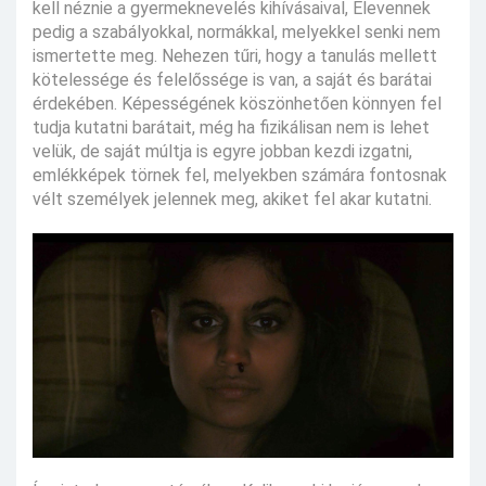
kell néznie a gyermeknevelés kihívásaival, Elevennek
pedig a szabályokkal, normákkal, melyekkel senki nem
ismertette meg. Nehezen tűri, hogy a tanulás mellett
kötelessége és felelőssége is van, a saját és barátai
érdekében. Képességének köszönhetően könnyen fel
tudja kutatni barátait, még ha fizikálisan nem is lehet
velük, de saját múltja is egyre jobban kezdi izgatni,
emlékképek törnek fel, melyekben számára fontosnak
vélt személyek jelennek meg, akiket fel akar kutatni.