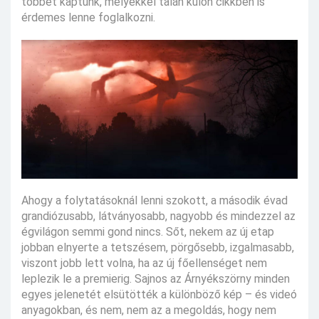
többet kaptunk, melyekkel talán külön cikkben is
érdemes lenne foglalkozni.
Ahogy a folytatásoknál lenni szokott, a második évad
grandiózusabb, látványosabb, nagyobb és mindezzel az
égvilágon semmi gond nincs. Sőt, nekem az új etap
jobban elnyerte a tetszésem, pörgősebb, izgalmasabb,
viszont jobb lett volna, ha az új főellenséget nem
leplezik le a premierig. Sajnos az Árnyékszörny minden
egyes jelenetét elsütötték a különböző kép – és videó
anyagokban, és nem, nem az a megoldás, hogy nem