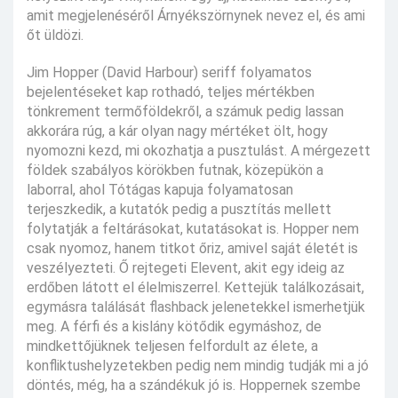
amit megjelenéséről Árnyékszörnynek nevez el, és ami
őt üldözi.
Jim Hopper (David Harbour) seriff folyamatos
bejelentéseket kap rothadó, teljes mértékben
tönkrement termőföldekről, a számuk pedig lassan
akkorára rúg, a kár olyan nagy mértéket ölt, hogy
nyomozni kezd, mi okozhatja a pusztulást. A mérgezett
földek szabályos körökben futnak, közepükön a
laborral, ahol Tótágas kapuja folyamatosan
terjeszkedik, a kutatók pedig a pusztítás mellett
folytatják a feltárásokat, kutatásokat is. Hopper nem
csak nyomoz, hanem titkot őriz, amivel saját életét is
veszélyezteti. Ő rejtegeti Elevent, akit egy ideig az
erdőben látott el élelmiszerrel. Kettejük találkozásait,
egymásra találását flashback jelenetekkel ismerhetjük
meg. A férfi és a kislány kötődik egymáshoz, de
mindkettőjüknek teljesen felfordult az élete, a
konfliktushelyzetekben pedig nem mindig tudják mi a jó
döntés, még, ha a szándékuk jó is. Hoppernek szembe