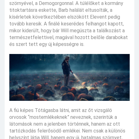
szörnyével, a Demogorgonnal. A túlélőket a kormány
titoktartásra eskette, Barb halálát eltusolták, a
kísérletek következtében elszökött Elevent pedig
tovább keresik. A finálé keserédes felhangot kapott,
mikor kiderült, hogy bár Will megúszta a találkozást a
természetfelettivel, magával hozott belőle darabokat
és szert tett egy új képességre is.
A fiú képes Tótágasba látni, amit az őt vizsgáló
orvosok “mostemlékeknek” neveznek, szerintük a
látomások nem a jelenben történnek, hanem az ott
tartózkodás felerősödő emlékei. Nem csak a különös
helyszínt látja Will, hanem egy új, hatalmas szörnyet,