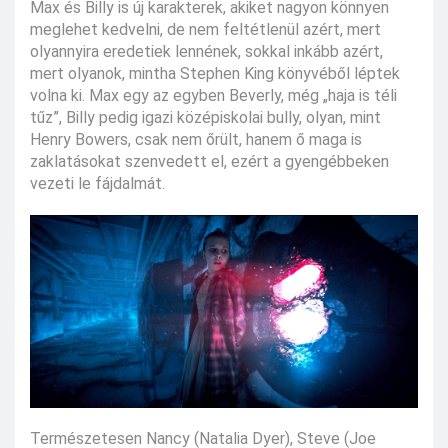
Max és Billy is új karakterek, akiket nagyon könnyen
meglehet kedvelni, de nem feltétlenül azért, mert
olyannyira eredetiek lennének, sokkal inkább azért,
mert olyanok, mintha Stephen King könyvéből léptek
volna ki. Max egy az egyben Beverly, még „haja is téli
tűz”, Billy pedig igazi középiskolai bully, olyan, mint
Henry Bowers, csak nem őrült, hanem ő maga is
zaklatásokat szenvedett el, ezért a gyengébbeken
vezeti le fájdalmát.
Természetesen Nancy (Natalia Dyer), Steve (Joe