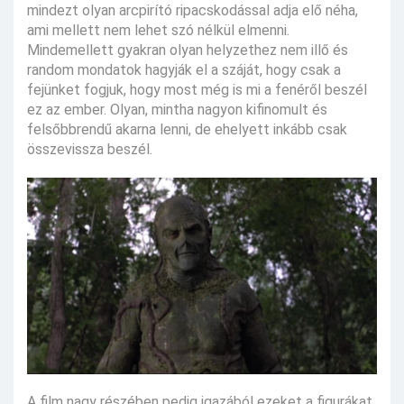
mindezt olyan arcpirító ripacskodással adja elő néha,
ami mellett nem lehet szó nélkül elmenni.
Mindemellett gyakran olyan helyzethez nem illő és
random mondatok hagyják el a száját, hogy csak a
fejünket fogjuk, hogy most még is mi a fenéről beszél
ez az ember. Olyan, mintha nagyon kifinomult és
felsőbbrendű akarna lenni, de ehelyett inkább csak
összevissza beszél.
A film nagy részében pedig igazából ezeket a figurákat