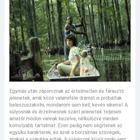
Egymás után záporoznak az értelmetlen és fárasztó
jelenetek, amik közé valamiféle drámát is próbáltak
beleszuszakolni, mondanom sem kell, kevés sikerrel. A
súlyosnak és érzelmesnek szánt jelenetek teljesen
amatőr módon vannak kezelve, nélkülözve minden
komolyabb tartalmat. Ezen pedig nem segítenek az
egysíkú karakterek, és azok a borzalmas szövegek,
amiket a szájukba adtak. A színészek közül senki sem