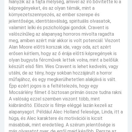
hiányzik az a fajta mélység, amivel az író bővítette ki a
képregényeket, és az olyan témák, mint a
környezetszennyezés, az ember szerepe és
jelentősége, identitásválság, spirituális olvasatok,
valamint lelki és pszichológiai gondok. Cravent is
valószínűleg az alapanyag horroros mivolta ragadta
meg, amiben azért már akkor is volt potenciál. Viszont
Alan Moore előtti korszak ide, vagy oda, azt azért
erősen kétlem, hogy az ő érája előtti képregények is
olyan bugyuta fércművek lettek volna, mint a belőlük
készült első film. Wes Cravent is lehet kedvelni, vagy
utálni, de az tény, hogy sokban hozzájárult a horror
műfajához, és egy megkerülhetetlen alakjává is vált.
Épp ezért jogos is a feltételezés, hogy egy
Mocsárlény filmet ő biztosan prímán össze tudna rakni.
A valóság ezzel szemben viszont több, mint
kiábrándító. Először is filmje eléggé lazán kezeli az
alapanyagot. Például Alec Holland felesége, Linda, itt a
húga, és Alec karaktere és motivációi is kicsit
másabbak, mint eredetileg. A szérum jelentősége is
más olvasatot nyer, de erről majd később. Persze az