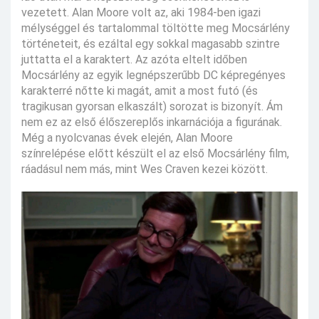
vezetett. Alan Moore volt az, aki 1984-ben igazi
mélységgel és tartalommal töltötte meg Mocsárlény
történeteit, és ezáltal egy sokkal magasabb szintre
juttatta el a karaktert. Az azóta eltelt időben
Mocsárlény az egyik legnépszerűbb DC képregényes
karakterré nőtte ki magát, amit a most futó (és
tragikusan gyorsan elkaszált) sorozat is bizonyít. Ám
nem ez az első élőszereplős inkarnációja a figurának.
Még a nyolcvanas évek elején, Alan Moore
színrelépése előtt készült el az első Mocsárlény film,
ráadásul nem más, mint Wes Craven kezei között.