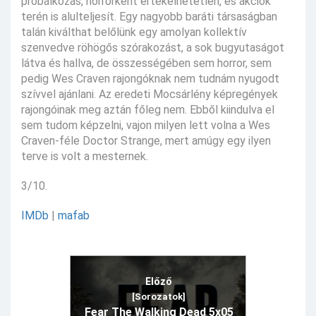
próbálkozás, horrorként értékelhetetlen, és akciók
terén is alulteljesít. Egy nagyobb baráti társaságban
talán kiválthat belőlünk egy amolyan kollektív
szenvedve röhögős szórakozást, a sok bugyutaságot
látva és hallva, de összességében sem horror, sem
pedig Wes Craven rajongóknak nem tudnám nyugodt
szívvel ajánlani. Az eredeti Mocsárlény képregények
rajongóinak meg aztán főleg nem. Ebből kiindulva el
sem tudom képzelni, vajon milyen lett volna a Wes
Craven-féle Doctor Strange, mert amúgy egy ilyen
terve is volt a mesternek.
3/10.
IMDb
|
mafab
Előző
[Sorozatok]
Fear The Walking Dead 5x05