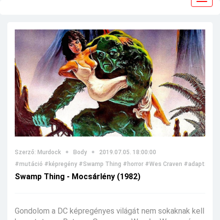
navig
Szerző: Murdock
Body
2019.07.05. 18:00:00
#mutáció
#képregény
#Swamp Thing
#horror
#Wes Craven
#adaptáció
Swamp Thing - Mocsárlény (1982)
Gondolom a DC képregényes világát nem sokaknak kell