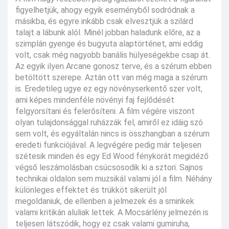
figyelhetjük, ahogy egyik eseményből sodródnak a
másikba, és egyre inkább csak elvesztjük a szilárd
talajt a lábunk alól. Minél jobban haladunk előre, az a
szimplán gyenge és bugyuta alaptörténet, ami eddig
volt, csak még nagyobb banális hülyeségekbe csap át.
Az egyik ilyen Arcane gonosz terve, és a szérum ebben
betöltött szerepe. Aztán ott van még maga a szérum
is. Eredetileg ugye ez egy növényserkentő szer volt,
ami képes mindenféle növényi faj fejlődését
felgyorsítani és felerősíteni. A film végére viszont
olyan tulajdonsággal ruházzák fel, amiről ez idáig szó
sem volt, és egyáltalán nincs is összhangban a szérum
eredeti funkciójával. A legvégére pedig már teljesen
szétesik minden és egy Ed Wood fénykorát megidéző
végső leszámolásban csúcsosodik ki a sztori. Sajnos
technikai oldalon sem muzsikál valami jól a film. Néhány
különleges effektet és trükköt sikerült jól
megoldaniuk, de ellenben a jelmezek és a sminkek
valami kritikán aluliak lettek. A Mocsárlény jelmezén is
teljesen látszódik, hogy ez csak valami gumiruha,