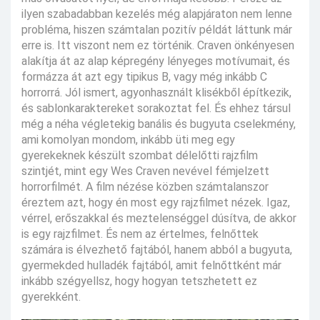
ilyen szabadabban kezelés még alapjáraton nem lenne
probléma, hiszen számtalan pozitív példát láttunk már
erre is. Itt viszont nem ez történik. Craven önkényesen
alakítja át az alap képregény lényeges motívumait, és
formázza át azt egy tipikus B, vagy még inkább C
horrorrá. Jól ismert, agyonhasznált klisékből építkezik,
és sablonkaraktereket sorakoztat fel. És ehhez társul
még a néha végletekig banális és bugyuta cselekmény,
ami komolyan mondom, inkább üti meg egy
gyerekeknek készült szombat délelőtti rajzfilm
szintjét, mint egy Wes Craven nevével fémjelzett
horrorfilmét. A film nézése közben számtalanszor
éreztem azt, hogy én most egy rajzfilmet nézek. Igaz,
vérrel, erőszakkal és meztelenséggel dúsítva, de akkor
is egy rajzfilmet. És nem az értelmes, felnőttek
számára is élvezhető fajtából, hanem abból a bugyuta,
gyermekded hulladék fajtából, amit felnőttként már
inkább szégyellsz, hogy hogyan tetszhetett ez
gyerekként.