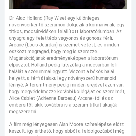
Dr. Alac Holland (Ray Wise) egy különleges,
növényserkentő szérumon dolgozik a kormánynak, egy
titkos, mocsárvidéken felállított laboratóriumban. Az
anyagra egy felettébb vagyonos és gonosz férfi,
Arcane (Louis Jourdan) is szemet vetett, és minden
eszközt megragad, hogy meg is szerezze.
Magánakciójának eredményeképpen a laboratórium
elpusztul, Holland pedig látszólag a mocsárban leli
halálát a szérummal együtt. Viszont a békés halál
helyett, a férfi átalakul egy növényszerű humanoid
lénnyé. A teremtmény pedig minden erejével azon van,
hogy megvédelmezze korábbi kollégáját és szerelmét,
Alice Cablet (Adrienne Barbeau) Arcane-tól és az
embereitől, akik továbbra is a szérum titkát akarják
megszerezni.
A film még lényegesen Alan Moore színrelépése előtt
készült, így érthető, hogy ebből a feldolgozásból még