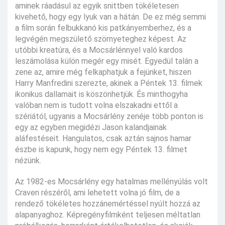
aminek ráadásul az egyik snittben tökéletesen
kivehető, hogy egy lyuk van a hátán. De ez még semmi
a film során felbukkanó kis patkányemberhez, és a
legvégén megszülető szörnyeteghez képest. Az
utóbbi kreatúra, és a Mocsárlénnyel való kardos
leszámolása külön megér egy misét. Egyedül talán a
zene az, amire még felkaphatjuk a fejünket, hiszen
Harry Manfredini szerezte, akinek a Péntek 13. filmek
ikonikus dallamait is köszönhetjük. És minthogyha
valóban nem is tudott volna elszakadni ettől a
szériától, ugyanis a Mocsárlény zenéje több ponton is
egy az egyben megidézi Jason kalandjainak
aláfestéseit. Hangulatos, csak aztán sajnos hamar
észbe is kapunk, hogy nem egy Péntek 13. filmet
nézünk.
Az 1982-es Mocsárlény egy hatalmas mellényúlás volt
Craven részéről, ami lehetett volna jó film, de a
rendező tökéletes hozzánemértéssel nyúlt hozzá az
alapanyaghoz. Képregényfilmként teljesen méltatlan