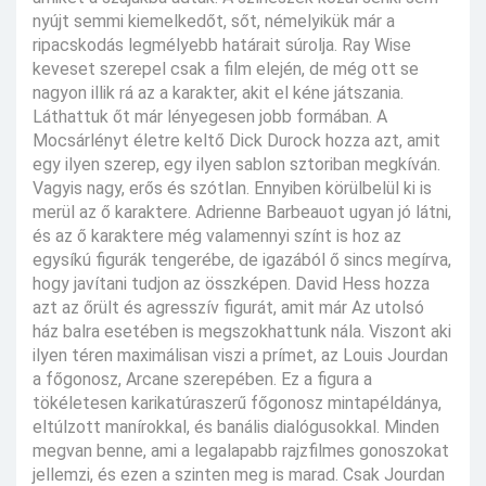
nyújt semmi kiemelkedőt, sőt, némelyikük már a
ripacskodás legmélyebb határait súrolja. Ray Wise
keveset szerepel csak a film elején, de még ott se
nagyon illik rá az a karakter, akit el kéne játszania.
Láthattuk őt már lényegesen jobb formában. A
Mocsárlényt életre keltő Dick Durock hozza azt, amit
egy ilyen szerep, egy ilyen sablon sztoriban megkíván.
Vagyis nagy, erős és szótlan. Ennyiben körülbelül ki is
merül az ő karaktere. Adrienne Barbeauot ugyan jó látni,
és az ő karaktere még valamennyi színt is hoz az
egysíkú figurák tengerébe, de igazából ő sincs megírva,
hogy javítani tudjon az összképen. David Hess hozza
azt az őrült és agresszív figurát, amit már Az utolsó
ház balra esetében is megszokhattunk nála. Viszont aki
ilyen téren maximálisan viszi a prímet, az Louis Jourdan
a főgonosz, Arcane szerepében. Ez a figura a
tökéletesen karikatúraszerű főgonosz mintapéldánya,
eltúlzott manírokkal, és banális dialógusokkal. Minden
megvan benne, ami a legalapabb rajzfilmes gonoszokat
jellemzi, és ezen a szinten meg is marad. Csak Jourdan