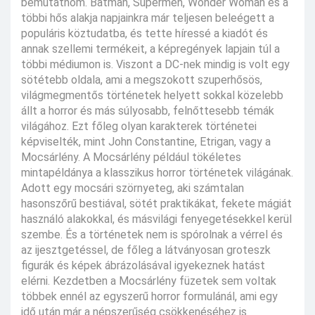
bemutatnom. Batman, Supermen, Wonder Woman és a
többi hős alakja napjainkra már teljesen beleégett a
populáris köztudatba, és tette híressé a kiadót és
annak szellemi termékeit, a képregények lapjain túl a
többi médiumon is. Viszont a DC-nek mindig is volt egy
sötétebb oldala, ami a megszokott szuperhősös,
világmegmentős történetek helyett sokkal közelebb
állt a horror és más súlyosabb, felnőttesebb témák
világához. Ezt főleg olyan karakterek történetei
képviselték, mint John Constantine, Etrigan, vagy a
Mocsárlény. A Mocsárlény például tökéletes
mintapéldánya a klasszikus horror történetek világának.
Adott egy mocsári szörnyeteg, aki számtalan
hasonszőrű bestiával, sötét praktikákat, fekete mágiát
használó alakokkal, és másvilági fenyegetésekkel kerül
szembe. És a történetek nem is spórolnak a vérrel és
az ijesztgetéssel, de főleg a látványosan groteszk
figurák és képek ábrázolásával igyekeznek hatást
elérni. Kezdetben a Mocsárlény füzetek sem voltak
többek ennél az egyszerű horror formulánál, ami egy
idő után már a népszerűség csökkenéséhez is