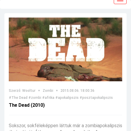
navig
Szerző: Wooltur
Zombi
2015.08.06. 18:00:36
#The Dead
#zombi
#afrika
#apokalipszis
#posztapokalipszis
The Dead (2010)
Sokszor, sokféleképpen láttuk már a zombiapokalipszis