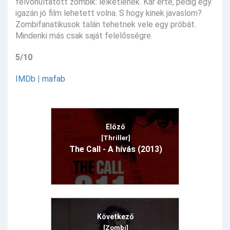
felvonultatott zombik: lelketlenek. Kár érte, pedig egy
igazán jó film lehetett volna. S hogy kinek javaslom?
Zombifanatikusok talán tehetnek vele egy próbát.
Mindenki más csak saját felelősségre.
5/10
IMDb
|
mafab
Előző
[Thriller]
The Call - A hívás (2013)
Következő
[Zombi]