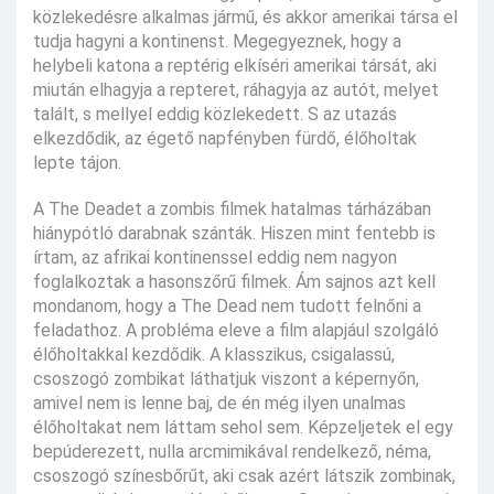
közlekedésre alkalmas jármű, és akkor amerikai társa el
tudja hagyni a kontinenst. Megegyeznek, hogy a
helybeli katona a reptérig elkíséri amerikai társát, aki
miután elhagyja a repteret, ráhagyja az autót, melyet
talált, s mellyel eddig közlekedett. S az utazás
elkezdődik, az égető napfényben fürdő, élőholtak
lepte tájon.
A The Deadet a zombis filmek hatalmas tárházában
hiánypótló darabnak szánták. Hiszen mint fentebb is
írtam, az afrikai kontinenssel eddig nem nagyon
foglalkoztak a hasonszőrű filmek. Ám sajnos azt kell
mondanom, hogy a The Dead nem tudott felnőni a
feladathoz. A probléma eleve a film alapjául szolgáló
élőholtakkal kezdődik. A klasszikus, csigalassú,
csoszogó zombikat láthatjuk viszont a képernyőn,
amivel nem is lenne baj, de én még ilyen unalmas
élőholtakat nem láttam sehol sem. Képzeljetek el egy
bepúderezett, nulla arcmimikával rendelkező, néma,
csoszogó színesbőrűt, aki csak azért látszik zombinak,