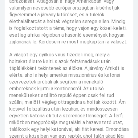
ábrázolását. Átlagosan a "nagy Amerikában" vagy
valamilyen nevesebb európai országban kísérhetjük
figyelemmel a járvány kitörését, és a túlélők
élethalálharcát a holtak végtelen serege ellen. Mindig
is foglalkoztatott a téma, hogy vajon egy közel-keleti,
esetleg afrikai régióban a hasonló események hogyan
zajlanának le. Kérdéseimre most megkaptam a választ.
A világot egy gyilkos vírus tizedeli meg, mely a
holtakat életre kelti, s azok feltámadásuk után
táplálékként tekintenek az élőkre. A járvány Afrikát is
elérte, ahol a helyi amerikai misszionárius és katonai
szervezetek próbálnak segíteni a menekülő
embereknek kijutni a kontinensről. Az utolsó
menekülteket szállító repülő éppen csak fel tud
szállni, mielőtt végleg ottragadna a holtak között. Ám
kicsivel felszállása után lezuhan, és mindösszesen
egyetlen katona éli túl a szerencsétlenséget. A férfi,
miközben megpróbálja megtalálni a hazavezető utat,
találkozik egy helyi katonával, aki fiát keresi. Elmondása
szerint a közelben van egy reptér, ahol talán akad légi