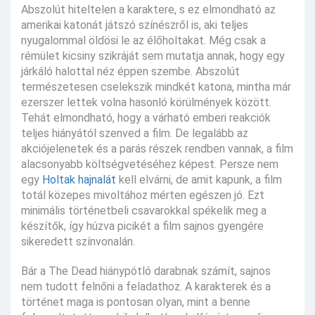
Abszolút hiteltelen a karaktere, s ez elmondható az
amerikai katonát játszó színészről is, aki teljes
nyugalommal öldösi le az élőholtakat. Még csak a
rémület kicsiny szikráját sem mutatja annak, hogy egy
járkáló halottal néz éppen szembe. Abszolút
természetesen cselekszik mindkét katona, mintha már
ezerszer lettek volna hasonló körülmények között.
Tehát elmondható, hogy a várható emberi reakciók
teljes hiányától szenved a film. De legalább az
akciójelenetek és a parás részek rendben vannak, a film
alacsonyabb költségvetéséhez képest. Persze nem
egy
Holtak hajnalát
kell elvárni, de amit kapunk, a film
totál közepes mivoltához mérten egészen jó. Ezt
minimális történetbeli csavarokkal spékelik meg a
készítők, így húzva picikét a film sajnos gyengére
sikeredett színvonalán.
Bár a The Dead hiánypótló darabnak számít, sajnos
nem tudott felnőni a feladathoz. A karakterek és a
történet maga is pontosan olyan, mint a benne