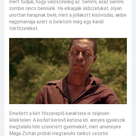
mert tudjuk, hogy valószínűleg az. Semmi, azaz semmi
zombis nincs bennünk. Ha elkapják áldozatukat, olyan
unottan harapnak belé, mint a jóllakott kisóvodás, akibe
nagymamája azért is beletöm még egy kanál
tökfőzeléket.
Emellett a két főszereplő karaktere is teljesen
lélektelen. A kisfiát kereső katona kb. annyira igyekszik
megtalálni hőn szeretett gyermekét, mint amennyire
Mága Zoltán próbál megtanulni tankot vezetni.