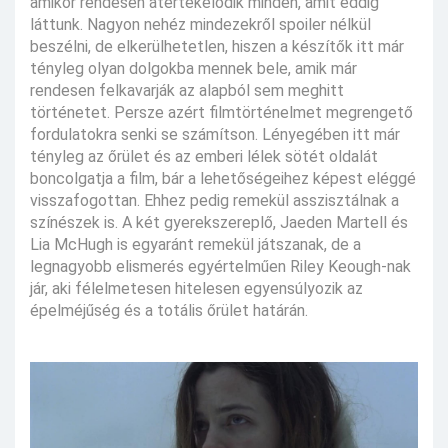
amikor rendesen átértékelődik minden, amit eddig
láttunk. Nagyon nehéz mindezekről spoiler nélkül
beszélni, de elkerülhetetlen, hiszen a készítők itt már
tényleg olyan dolgokba mennek bele, amik már
rendesen felkavarják az alapból sem meghitt
történetet. Persze azért filmtörténelmet megrengető
fordulatokra senki se számítson. Lényegében itt már
tényleg az őrület és az emberi lélek sötét oldalát
boncolgatja a film, bár a lehetőségeihez képest eléggé
visszafogottan. Ehhez pedig remekül asszisztálnak a
színészek is. A két gyerekszereplő, Jaeden Martell és
Lia McHugh is egyaránt remekül játszanak, de a
legnagyobb elismerés egyértelműen Riley Keough-nak
jár, aki félelmetesen hitelesen egyensúlyozik az
épelméjűség és a totális őrület határán.