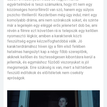
egyértelművé is teszi számunkra, hogy itt nem egy
közönséges horrorfilmről van szó, hanem egy súlyos
pszicho-thrillerről. Kezdetben még úgy indul, mint egy
komolyabb dráma, ami nem szórakozik sokat, és szinte
már a legelején egy eléggé erős jelenetet dob be, ami
révén a filmre ezt követően rá is telepszik egy kellően
nyomasztó légkör, amiben a karakterek közti
feszültség egyre kézzelfoghatóbbá válik. Jó
karakterdrámához híven így a film első felében
hatalmas hangsúlyt kap a négy főbb szereplőnk,
akiknek kellően és tisztességesen kibontásra kerül a
jellemük, és egymáshoz fűződő viszonyukat is jól
megismerjük. Erre szükség is van, mert a háttérben
feszülő indítékok és előítéletek nem csekély
apróságok.