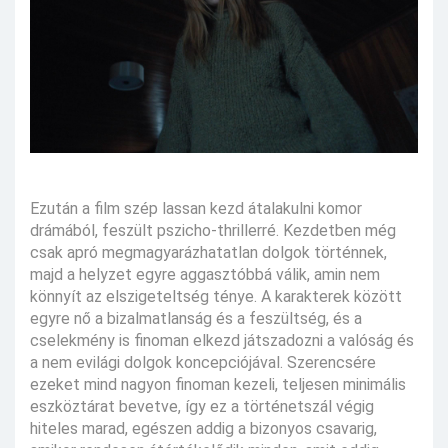
Ezután a film szép lassan kezd átalakulni komor
drámából, feszült pszicho-thrillerré. Kezdetben még
csak apró megmagyarázhatatlan dolgok történnek,
majd a helyzet egyre aggasztóbbá válik, amin nem
könnyít az elszigeteltség ténye. A karakterek között
egyre nő a bizalmatlanság és a feszültség, és a
cselekmény is finoman elkezd játszadozni a valóság és
a nem evilági dolgok koncepciójával. Szerencsére
ezeket mind nagyon finoman kezeli, teljesen minimális
eszköztárat bevetve, így ez a történetszál végig
hiteles marad, egészen addig a bizonyos csavarig,