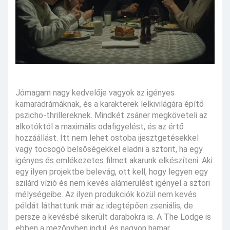
Jómagam nagy kedvelője vagyok az igényes
kamaradrámáknak, és a karakterek lelkivilágára építő
pszicho-thrillereknek. Mindkét zsáner megköveteli az
alkotóktól a maximális odafigyelést, és az értő
hozzáállást. Itt nem lehet ostoba ijesztgetésekkel
vagy tocsogó belsőségekkel eladni a sztorit, ha egy
igényes és emlékezetes filmet akarunk elkészíteni. Aki
egy ilyen projektbe belevág, ott kell, hogy legyen egy
szilárd vízió és nem kevés alámerülést igényel a sztori
mélységeibe. Az ilyen produkciók közül nem kevés
példát láthattunk már az idegtépően zseniális, de
persze a kevésbé sikerült darabokra is. A The Lodge is
ebben a mezőnyben indul, és nagyon hamar