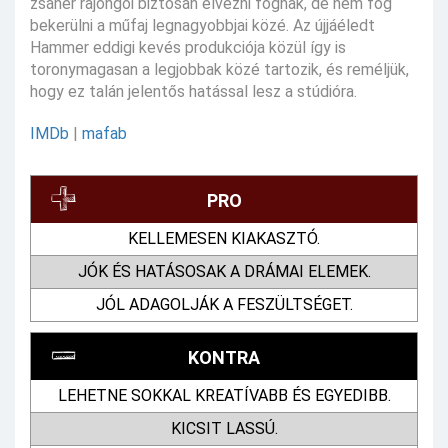
zsáner rajongói biztosan élvezni fognak, de nem fog
bekerülni a műfaj legnagyobbjai közé. Az újjáéledt
Hammer eddigi kevés produkciója közül így is
toronymagasan a legjobbak közé tartozik, és reméljük,
hogy ez talán jelentős hatással lesz a stúdióra.
IMDb
|
mafab
PRO
KELLEMESEN KIAKASZTÓ.
JÓK ÉS HATÁSOSAK A DRÁMAI ELEMEK.
JÓL ADAGOLJÁK A FESZÜLTSÉGET.
KONTRA
LEHETNE SOKKAL KREATÍVABB ÉS EGYEDIBB.
KICSIT LASSÚ.