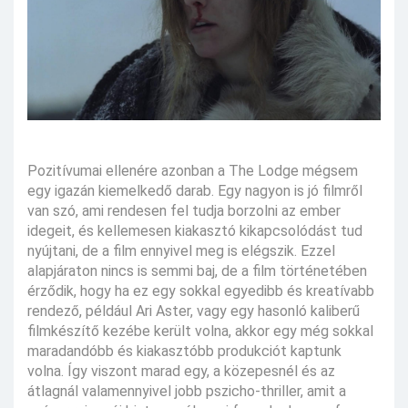
Pozitívumai ellenére azonban a The Lodge mégsem
egy igazán kiemelkedő darab. Egy nagyon is jó filmről
van szó, ami rendesen fel tudja borzolni az ember
idegeit, és kellemesen kiakasztó kikapcsolódást tud
nyújtani, de a film ennyivel meg is elégszik. Ezzel
alapjáraton nincs is semmi baj, de a film történetében
érződik, hogy ha ez egy sokkal egyedibb és kreatívabb
rendező, például Ari Aster, vagy egy hasonló kaliberű
filmkészítő kezébe került volna, akkor egy még sokkal
maradandóbb és kiakasztóbb produkciót kaptunk
volna. Így viszont marad egy, a közepesnél és az
átlagnál valamennyivel jobb pszicho-thriller, amit a