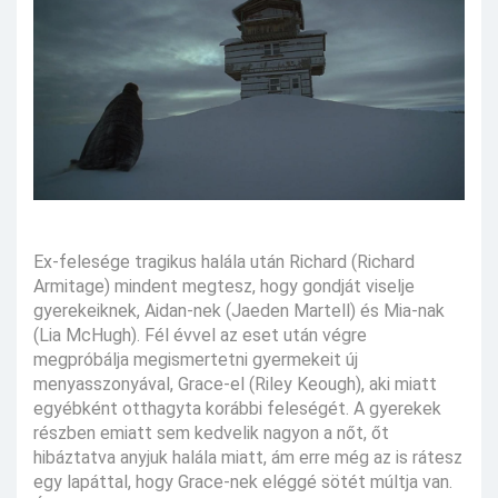
Ex-felesége tragikus halála után Richard (Richard
Armitage) mindent megtesz, hogy gondját viselje
gyerekeiknek, Aidan-nek (Jaeden Martell) és Mia-nak
(Lia McHugh). Fél évvel az eset után végre
megpróbálja megismertetni gyermekeit új
menyasszonyával, Grace-el (Riley Keough), aki miatt
egyébként otthagyta korábbi feleségét. A gyerekek
részben emiatt sem kedvelik nagyon a nőt, őt
hibáztatva anyjuk halála miatt, ám erre még az is rátesz
egy lapáttal, hogy Grace-nek eléggé sötét múltja van.