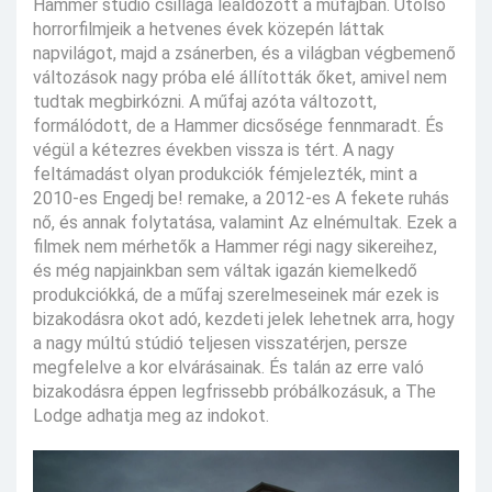
Hammer stúdió csillaga leáldozott a műfajban. Utolsó
horrorfilmjeik a hetvenes évek közepén láttak
napvilágot, majd a zsánerben, és a világban végbemenő
változások nagy próba elé állították őket, amivel nem
tudtak megbirkózni. A műfaj azóta változott,
formálódott, de a Hammer dicsősége fennmaradt. És
végül a kétezres években vissza is tért. A nagy
feltámadást olyan produkciók fémjelezték, mint a
2010-es Engedj be! remake, a 2012-es A fekete ruhás
nő, és annak folytatása, valamint Az elnémultak. Ezek a
filmek nem mérhetők a Hammer régi nagy sikereihez,
és még napjainkban sem váltak igazán kiemelkedő
produkciókká, de a műfaj szerelmeseinek már ezek is
bizakodásra okot adó, kezdeti jelek lehetnek arra, hogy
a nagy múltú stúdió teljesen visszatérjen, persze
megfelelve a kor elvárásainak. És talán az erre való
bizakodásra éppen legfrissebb próbálkozásuk, a The
Lodge adhatja meg az indokot.