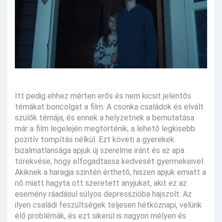
Itt pedig ehhez mérten erős és nem kicsit jelentős
témákat boncolgat a film. A csonka családok és elvált
szülők témája, és ennek a helyzetnek a bemutatása
már a film legelején megtörténik, a lehető legkisebb
pozitív tompítás nélkül. Ezt követi a gyerekek
bizalmatlansága apjuk új szerelme iránt és az apa
törekvése, hogy elfogadtassa kedvesét gyermekeivel.
Akiknek a haragja szintén érthető, hiszen apjuk emiatt a
nő miatt hagyta ott szeretett anyjukat, akit ez az
esemény ráadásul súlyos depresszióba hajszolt. Az
ilyen családi feszültségek teljesen hétköznapi, velünk
élő problémák, és ezt sikerül is nagyon mélyen és