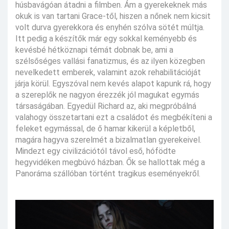
húsbavágóan átadni a filmben. Ám a gyerekeknek más
okuk is van tartani Grace-től, hiszen a nőnek nem kicsit
volt durva gyerekkora és enyhén szólva sötét múltja.
Itt pedig a készítők már egy sokkal keményebb és
kevésbé hétköznapi témát dobnak be, ami a
szélsőséges vallási fanatizmus, és az ilyen közegben
nevelkedett emberek, valamint azok rehabilitációját
járja körül. Egyszóval nem kevés alapot kapunk rá, hogy
a szereplők ne nagyon érezzék jól magukat egymás
társaságában. Egyedül Richard az, aki megpróbálná
valahogy összetartani ezt a családot és megbékíteni a
feleket egymással, de ő hamar kikerül a képletből,
magára hagyva szerelmét a bizalmatlan gyerekeivel.
Mindezt egy civilizációtól távol eső, hófödte
hegyvidéken megbúvó házban. Ők se hallottak még a
Panoráma szállóban történt tragikus eseményekről.