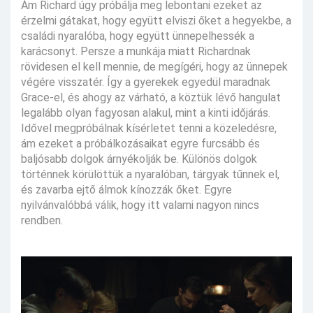
Ám Richard úgy próbálja meg lebontani ezeket az
érzelmi gátakat, hogy együtt elviszi őket a hegyekbe, a
családi nyaralóba, hogy együtt ünnepelhessék a
karácsonyt. Persze a munkája miatt Richardnak
rövidesen el kell mennie, de megígéri, hogy az ünnepek
végére visszatér. Így a gyerekek egyedül maradnak
Grace-el, és ahogy az várható, a köztük lévő hangulat
legalább olyan fagyosan alakul, mint a kinti időjárás.
Idővel megpróbálnak kísérletet tenni a közeledésre,
ám ezeket a próbálkozásaikat egyre furcsább és
baljósabb dolgok árnyékolják be. Különös dolgok
történnek körülöttük a nyaralóban, tárgyak tűnnek el,
és zavarba ejtő álmok kínozzák őket. Egyre
nyilvánvalóbbá válik, hogy itt valami nagyon nincs
rendben.