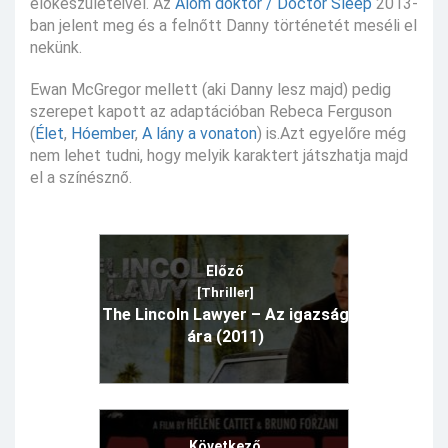
előkészületeivel. Az
Álom doktor / Doctor Sleep
2013-
ban jelent meg és a felnőtt Danny történetét meséli el
nekünk.
Ewan McGregor mellett (aki Danny lesz majd) pedig
szerepet kapott az adaptációban Rebeca Ferguson
(
Élet
,
Hóember
,
A lány a vonaton
) is.Azt egyelőre még
nem lehet tudni, hogy melyik karaktert játszhatja majd
el a színésznő.
Előző
[Thriller]
The Lincoln Lawyer – Az igazság
ára (2011)
Következő