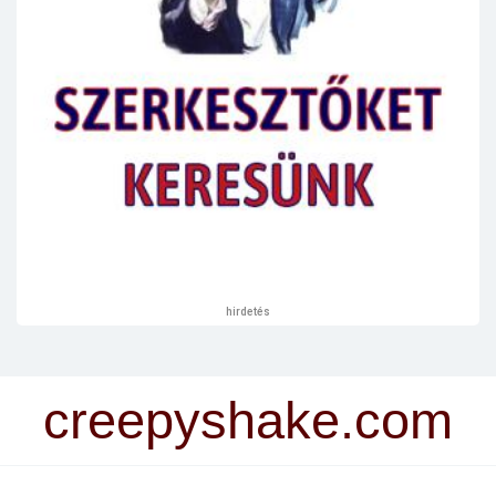
hirdetés
creepyshake.com