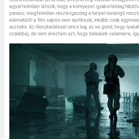
egyértelműen látszik, hogy a környezet gyakorlatilag hibátl
panasz, megfelelően részletgazdag a helyet belengő miszti
elemekből a film sajnos nem építkezik, inkább csak egymásr
asztalra. Az illeszkedéssel sincs baj, az se gond, hogy lyu
szánkba), de nem éreztem azt, hogy haladunk valamerre, íg