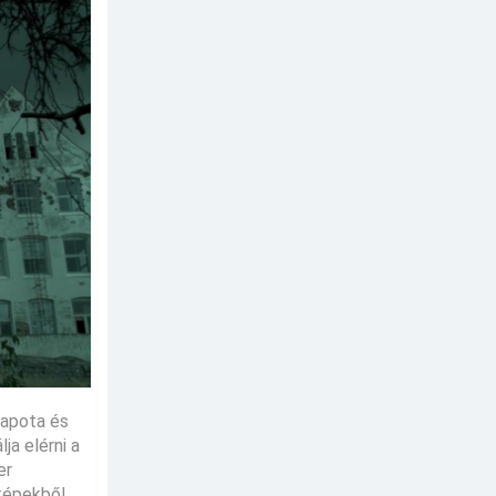
lapota és
ja elérni a
er
 képekből