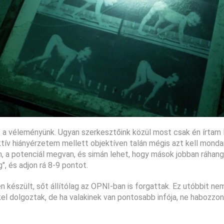
t a véleményünk. Ugyan szerkesztőink közül most csak én írtam 
ktív hiányérzetem mellett objektíven talán mégis azt kell mond
m, a potenciál megvan, és simán lehet, hogy mások jobban ráhan
", és adjon rá 8-9 pontot.
 készült, sőt állítólag az OPNI-ban is forgattak. Ez utóbbit n
kel dolgoztak, de ha valakinek van pontosabb infója, ne habozzon