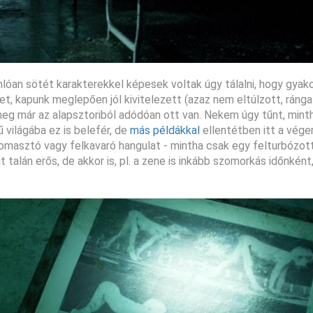
óan sötét karakterekkel képesek voltak úgy tálalni, hogy gyako
et, kapunk meglepően jól kivitelezett (azaz nem eltúlzott, ráng
meg már az alapsztoriból adódóan ott van. Nekem úgy tűnt, mint
 világába ez is belefér, de
más példákkal
ellentétben itt a vég
omasztó vagy felkavaró hangulat - mintha csak egy felturbózot
 talán erős, de akkor is, pl. a zene is inkább szomorkás időnkén