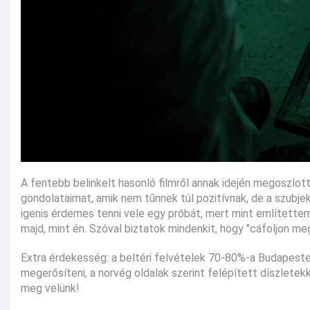
A fentebb belinkelt hasonló filmről annak idején megoszlot
gondolataimat, amik nem tűnnek túl pozitívnak, de a szubje
igenis érdemes tenni vele egy próbát, mert mint említette
majd, mint én. Szóval biztatok mindenkit, hogy "cáfoljon meg
Extra érdekesség: a beltéri felvételek 70-80%-a Budapesten
megerősíteni, a norvég oldalak szerint felépített díszletek
meg velünk!