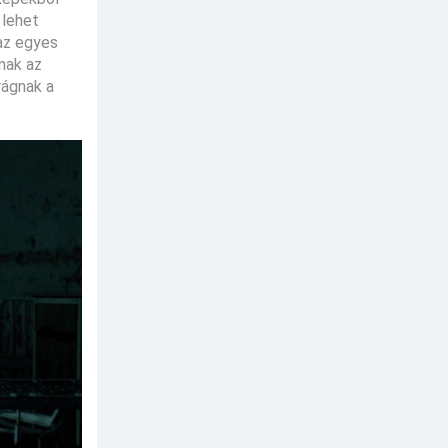
 lehet
az egyes
nak az
rágnak a