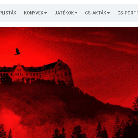
PLISTÁK
KÖNYVEK
JÁTÉKOK
CS-AKTÁK
CS-PORT