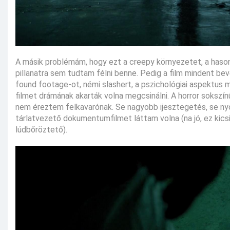
A másik problémám, hogy ezt a creepy környezetet, a hasonl
pillanatra sem tudtam félni benne. Pedig a film mindent bev
found footage-ot, némi slashert, a pszichológiai aspektus 
filmet drámának akarták volna megcsinálni. A horror sokszínű
nem éreztem felkavarónak. Se nagyobb ijesztegetés, se ny
tárlatvezető dokumentumfilmet láttam volna (na jó, ez kicsit
lúdbőröztető).