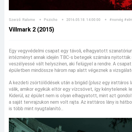
Szerző: Ralome
Pszicho
2016.05.18. 14:00:00
#norvég
#elm
Villmark 2 (2015)
Egy vegyvédelmi csapat egy távoli, elhagyatott szanatóri
intézményt annak idején TBC-s betegek számára nyitották 
veszélyessé vált helyszínen, aki felügyel a rendre. A csapa
épületben mindössze három nap alatt végeznek a vizsgálat
A kezdeti zsörtölődések után a brigád (plusz egy irattáros
válik, amikor egyikük eltör egy vízcsövet, így kénytelenek l
Kiderül, az épület nem is olyan elhagyatott, mint azt gondo
a saját tervrajzukon nem volt rajta. Az irattáros lány is h
is több mint nyugtalanító...