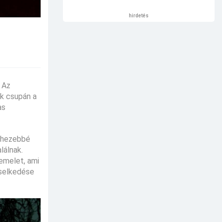
hirdetés
 Az
k csupán a
as
nehezebbé
lálnak.
 emelet, ami
iselkedése