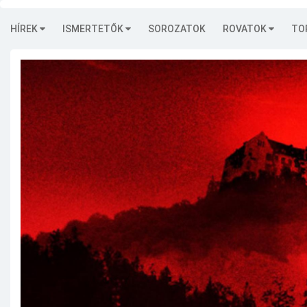
HÍREK
ISMERTETŐK
SOROZATOK
ROVATOK
TO