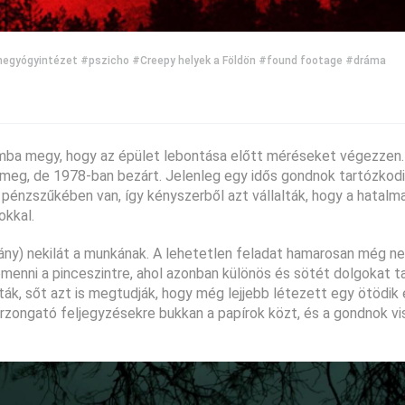
egyógyintézet
#pszicho
#Creepy helyek a Földön
#found footage
#dráma
umba megy, hogy az épület lebontása előtt méréseket végezzen.
meg, de 1978-ban bezárt. Jelenleg egy idős gondnok tartózkodi
t pénzszűkében van, így kényszerből azt vállalták, hogy a hatalm
okkal.
 lány) nekilát a munkának. A lehetetlen feladat hamarosan még 
emenni a pinceszintre, ahol azonban különös és sötét dolgokat ta
lták, sőt azt is megtudják, hogy még lejjebb létezett egy ötödik
átborzongató feljegyzésekre bukkan a papírok közt, és a gondnok v