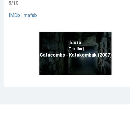
5/10
IMDb
|
mafab
Előző
[Thriller]
Catacombs - Katakombák (2007)