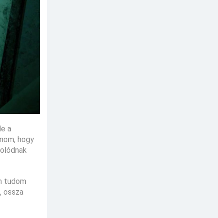
le a
anom, hogy
golódnak
em tudom
, ossza