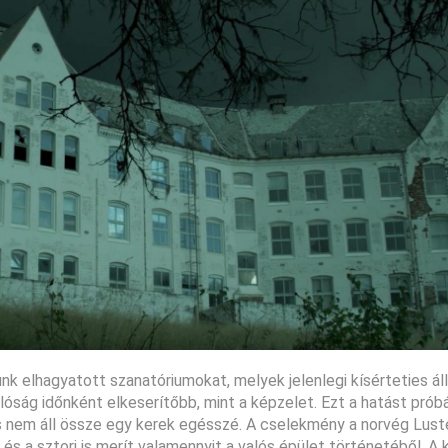
k elhagyatott szanatóriumokat, melyek jelenlegi kísérteties ál
lóság időnként elkeserítőbb, mint a képzelet. Ezt a hatást próbál
os nem áll össze egy kerek egésszé. A cselekmény a norvég Lust
 és a sztori is merít valamennyit a valós épület történetéből. A