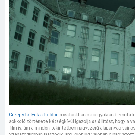
Creepy helyek a Földön
rovatunkban mi is gyakran bemutatun
sokkoló története kétségkívül igazolja az állítást, hogy a va
film is, ám a minden tekintetben nagyszerű alapanyag sajn
Szanatóriumban játszódik, ami jelenleg valóban elhagyatott,