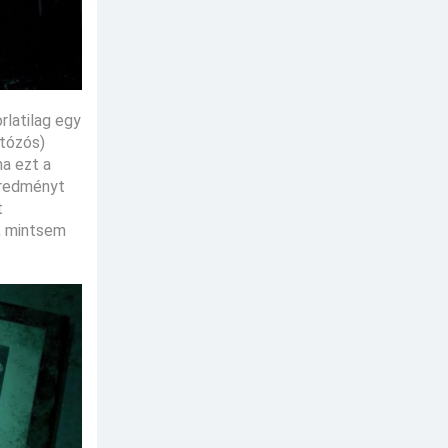
rlatilag egy
atózós)
ha ezt a
eredményt
t
t, mintsem