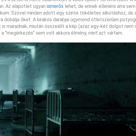
an. Az alapötlet ugyan
ismerős
lehet, de ennek ellenére arra sem
kum. Szóval minden adott egy szinte tökéletes alkotáshoz, de 
a dobálja őket. A kirakós darabjai úgymond ötletszerűen potyog
kak is maradnak, miután összeállt a kép (azaz egy-két dolgot nem 
y a "megérkezés" sem volt akkora élmény, mint azt vártam.