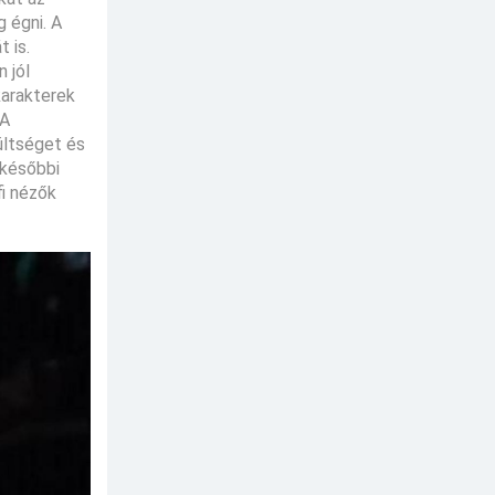
g égni. A
 is.
 jól
karakterek
 A
ültséget és
 későbbi
fi nézők