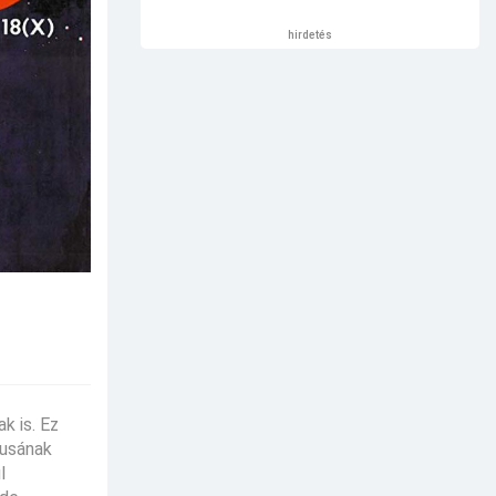
hirdetés
k is. Ez
kusának
l