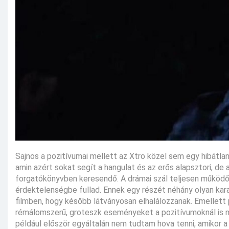
Sajnos a pozitívumai mellett az Xtro közel sem egy hibátla
amin azért sokat segít a hangulat és az erős alapsztori, d
forgatókönyvben keresendő. A drámai szál teljesen működők
érdektelenségbe fullad. Ennek egy részét néhány olyan karak
filmben, hogy később látványosan elhalálozzanak. Emellett p
rémálomszerű, groteszk eseményeket a pozitívumoknál is me
például először egyáltalán nem tudtam hova tenni, amikor a