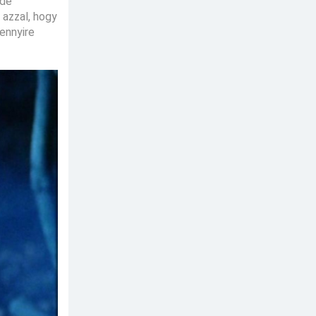
ide
 azzal, hogy
ennyire