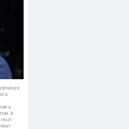
redményre,
en a
nnak a
ttak. A
 részt
ereket