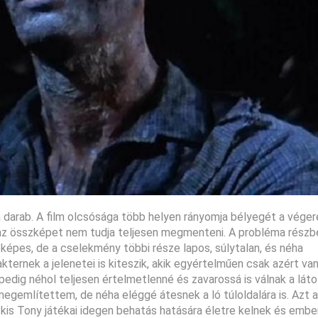
n darab. A film olcsósága több helyen rányomja bélyegét a vége
e az összképet nem tudja teljesen megmenteni. A probléma részb
épes, de a cselekmény többi része lapos, súlytalan, és néha
ternek a jelenetei is kiteszik, akik egyértelműen csak azért va
edig néhol teljesen értelmetlenné és zavarossá is válnak a láto
gemlítettem, de néha eléggé átesnek a ló túloldalára is. Azt a
 kis Tony játékai idegen behatás hatására életre kelnek és emb