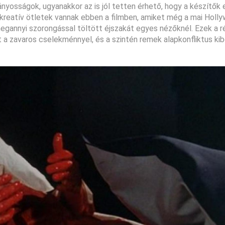
nyosságok, ugyanakkor az is jól tetten érhető, hogy a készítők 
kreatív ötletek vannak ebben a filmben, amiket még a mai Holly
megannyi szorongással töltött éjszakát egyes nézőknél. Ezek a
 a zavaros cselekménnyel, és a szintén remek alapkonfliktus kib