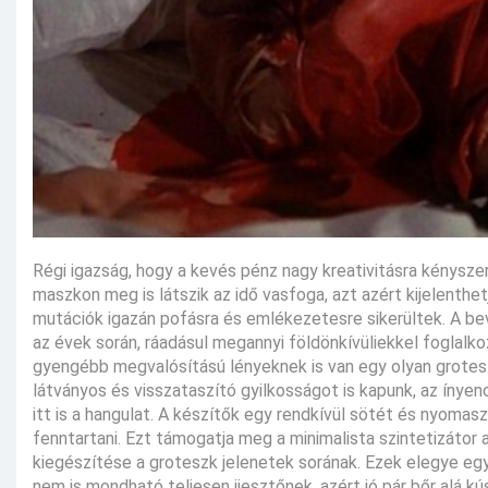
Régi igazság, hogy a kevés pénz nagy kreativitásra kényszer
maszkon meg is látszik az idő vasfoga, azt azért kijelenthe
mutációk igazán pofásra és emlékezetesre sikerültek. A bev
az évek során, ráadásul megannyi földönkívüliekkel foglalko
gyengébb megvalósítású lényeknek is van egy olyan grotes
látványos és visszataszító gyilkosságot is kapunk, az ínye
itt is a hangulat. A készítők egy rendkívül sötét és nyomasz
fenntartani. Ezt támogatja meg a minimalista szintetizátor 
kiegészítése a groteszk jelenetek sorának. Ezek elegye e
nem is mondható teljesen ijesztőnek, azért jó pár bőr alá 