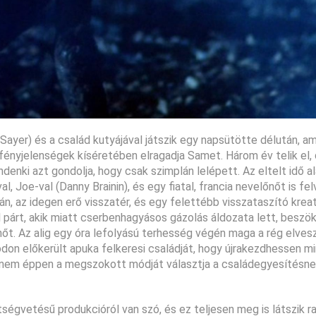
ayer) és a család kutyájával játszik egy napsütötte délután, ami
 fényjelenségek kíséretében elragadja Samet. Három év telik el,
denki azt gondolja, hogy csak szimplán lelépett. Az eltelt idő al
l, Joe-val (Danny Brainin), és egy fiatal, francia nevelőnőt is fel
n, az idegen erő visszatér, és egy felettébb visszataszító krea
al párt, akik miatt cserbenhagyásos gázolás áldozata lett, beszö
nőt. Az alig egy óra lefolyású terhesség végén maga a rég elve
don előkerült apuka felkeresi családját, hogy újrakezdhessen m
nem éppen a megszokott módját választja a családegyesítésnek
égvetésű produkcióról van szó, és ez teljesen meg is látszik ra