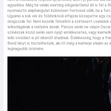
agyunkba. Még ha valaki esetleg elégedetlenül áll is fel a f
nyomasztó alaphangulat különösen fontossá válik, ha a furc
Ugyanis a sok vér és földönkívüli elfajzás közepette egy c
dolgozzák fel. Nem kezelik félvállról a szétesett családok 
lelkivilágának a mélyére ásnak. Persze senki ne várjon Osc
színészek közül senki sem nyújt emlékezetes, vagy kiemelke
lelki vívódást is jól sikerült átadniuk. Érdekesség, hogy a
Bond lányt is tisztelhetünk, aki itt még a karrierje elején 
legnagyobb örömére.