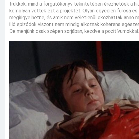
trükkök, mind a forgatókönyv tekintetében érezhetőek a hiá
komolyan vették ezt a projektet. Olyan egyedien furcsa és 
megirigyelhetne, és amik nem véletlenül okozhattak anno 
illő epizódok viszont nem mindig alkotnak koherens egészet
De menjünk csak szépen sorjában, kezdve a pozitívumokkal.