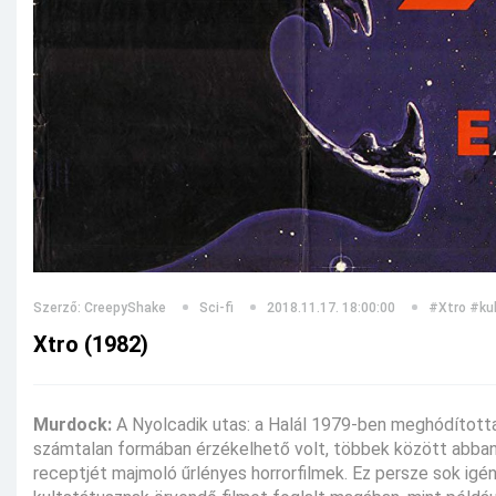
Szerző: CreepyShake
Sci-fi
2018.11.17. 18:00:00
#Xtro
#kul
Xtro (1982)
Murdock:
A Nyolcadik utas: a Halál 1979-ben meghódította 
számtalan formában érzékelhető volt, többek között abban
receptjét majmoló űrlényes horrorfilmek. Ez persze sok igé