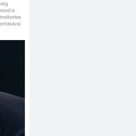
elég
wood is
 rémálomba
ontásával.