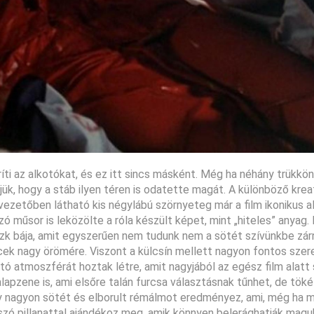
íti az alkotókat, és ez itt sincs másként. Még ha néhány trükkö
tjük, hogy a stáb ilyen téren is odatette magát. A különböző krea
ezetőben látható kis négylábú szörnyeteg már a film ikonikus al
zó műsor is leközölte a róla készült képet, mint „hiteles” anyag.
zk bája, amit egyszerűen nem tudunk nem a sötét szívünkbe zár
ncek nagy örömére. Viszont a külcsín mellett nagyon fontos szer
tó atmoszférát hoztak létre, amit nagyjából az egész film alatt s
alapzene is, ami elsőre talán furcsa választásnak tűnhet, de tök
gy nagyon sötét és elborult rémálmot eredményez, ami, még ha
kúszó pillanattal ajándékoz meg, amik könnyen belerághatják magu