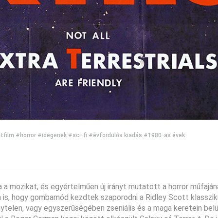
tfilm
#horror
#idegenek
#sci-fi
#évfordulós kiadás
#1980-as évek
a mozikat, és egyértelműen új irányt mutatott a horror műfajána
 is, hogy gombamód kezdtek szaporodni a Ridley Scott klasszi
nytelen, vagy egyszerűségében zseniális és a maga keretein belü