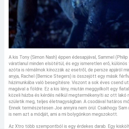
A kis Tony (Simon Nash) éppen édesapjával, Sammel (Philip S
váratlanul minden elsötétül, és egy ismeretlen erő, különös
azóta is rémálmok kínozzák az esetről, de persze apjáról min
anyja, Rachel (Bernice Stegers) is összejött egy másik férfiva
házimunkába való besegítésre. Viszont a sok éves csend utá
magával a földre. Ez a kis lény, miután meggyilkolt egy fiat
közeli házba és kérdés nélkül megtermékenyíti az ott lakó 
születik meg, teljes életnagyságban. A csodával határos mó
Ennek természetesen Joe annyira nem örül. Csakhogy Sam 
is nem azt a módját, ami a mi bolygónkon megszokott.
Az Xtro több szempontból is egy érdekes darab. Egy kiskölts