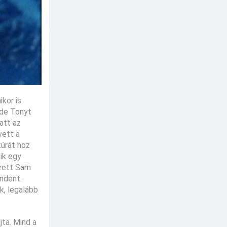
kor is
 de Tonyt
att az
vett a
túrát hoz
kik egy
szett Sam
indent.
, legalább
jta. Mind a