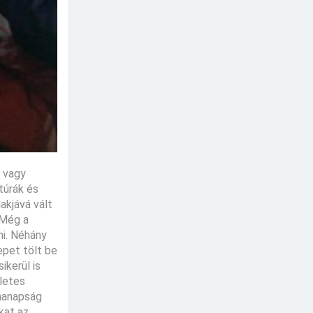
n vagy
túrák és
akjává vált
 Még a
ni. Néhány
epet tölt be
ikerül is
életes
 manapság
kat az