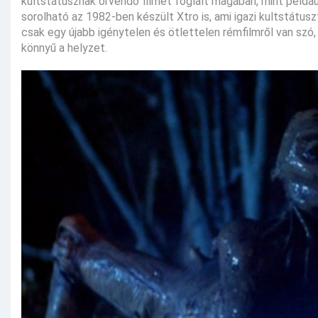
kultstátusznak örvendő filmet foglalt magában, mint példáu
sorolható az 1982-ben készült Xtro is, ami igazi kultstátusz
csak egy újabb igénytelen és ötlettelen rémfilmről van szó
könnyű a helyzet.