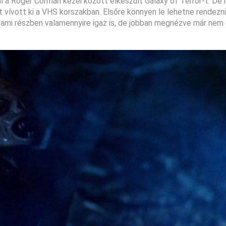
l a Roger Corman kezei között elkészült Galaxy of Terror-t. De 
t vívott ki a VHS korszakban. Elsőre könnyen le lehetne rendezni
, ami részben valamennyire igaz is, de jobban megnézve már nem 