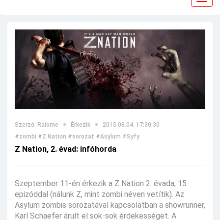
navig
Szerző: Ralome
Érkezik
2015.08.04. 17:30:30
#zombi
#Z Nation
#sorozat
#Asylum
#Syfy
Z Nation, 2. évad: infóhorda
Szeptember 11-én érkezik a Z Nation 2. évada, 15
epizóddal (nálunk Z, mint zombi néven vetítik). Az
Asylum zombis sorozatával kapcsolatban a showrunner,
Karl Schaefer árult el sok-sok érdekességet. A