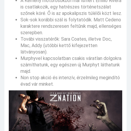
A Kemény motorosokból már ismert Emilio Rivera
is csatlakozik, egy hatrészes történetszálat
szőnek köré. Ő is az apokalipszis túlélői közt lesz.
Sok-sok korábbi szál is folytatódik. Matt Cedeno
karaktere rendszeresen feltűnik majd, ellenséges
szerepben.
Továbi visszatérők: Sara Coates, illetve Doc,
Mac, Addy (utóbbi kettő kifejezetten
látványosan).
Murphyvel kapcsolatban csakis váratlan dolgokra
számíthatunk, egy egészen új Murphyt láthatunk
majd.
Non stop akció és intenzív, érzelmileg megindító
évad vár minket.