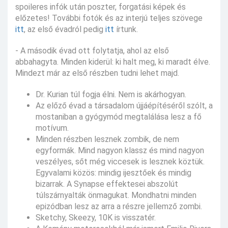
spoileres infók után poszter, forgatási képek és
előzetes! További fotók és az interjú teljes szövege
itt
, az első évadról pedig
itt
írtunk.
- A második évad ott folytatja, ahol az első
abbahagyta. Minden kiderül: ki halt meg, ki maradt élve.
Mindezt már az első részben tudni lehet majd.
Dr. Kurian túl fogja élni. Nem is akárhogyan.
Az előző évad a társadalom újjáépítéséről szólt, a
mostaniban a gyógymód megtalálása lesz a fő
motívum.
Minden részben lesznek zombik, de nem
egyformák. Mind nagyon klassz és mind nagyon
veszélyes, sőt még viccesek is lesznek köztük.
Egyvalami közös: mindig ijesztőek és mindig
bizarrak. A Synapse effektesei abszolút
túlszárnyalták önmagukat. Mondhatni minden
epizódban lesz az arra a részre jellemző zombi.
Sketchy, Skeezy, 10K is visszatér.