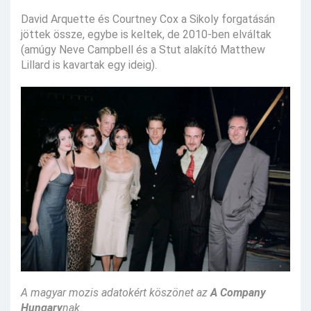
David Arquette és Courtney Cox a Sikoly forgatásán
jöttek össze, egybe is keltek, de 2010-ben elváltak
(amúgy Neve Campbell és a Stut alakító Matthew
Lillard is kavartak egy ideig).
A magyar mozis adatokért köszönet az
A Company
Hungary
nak.