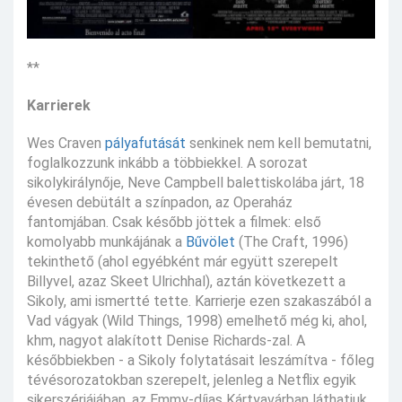
**
Karrierek
Wes Craven
pályafutását
senkinek nem kell bemutatni,
foglalkozzunk inkább a többiekkel. A sorozat
sikolykirálynője, Neve Campbell balettiskolába járt, 18
évesen debütált a színpadon, az Operaház
fantomjában. Csak később jöttek a filmek: első
komolyabb munkájának a
Bűvölet
(The Craft, 1996)
tekinthető (ahol egyébként már együtt szerepelt
Billyvel, azaz Skeet Ulrichhal), aztán következett a
Sikoly, ami ismertté tette. Karrierje ezen szakaszából a
Vad vágyak (Wild Things, 1998) emelhető még ki, ahol,
khm, nagyot alakított Denise Richards-zal. A
későbbiekben - a Sikoly folytatásait leszámítva - főleg
tévésorozatokban szerepelt, jelenleg a Netflix egyik
sikerszériájában, az Emmy-díjas Kártyavárban láthatjuk,