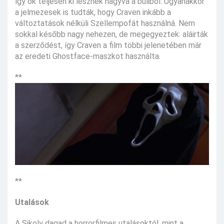
így ők teljesen ki lesznek hagyva a buliból. Ugyanakkor
a jelmezesek is tudták, hogy Craven inkább a
változtatások nélküli Szellempofát használná. Nem
sokkal később nagy nehezen, de megegyeztek: aláirták
a szerződést, így Craven a film többi jelenetében már
az eredeti Ghostface-maszkot használta.
**
**
Utalások
A Sikoly dagad a horrorfilmes utalásoktól, mint a