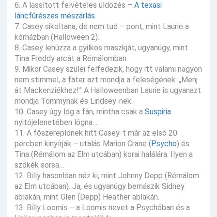
6. A lassított felvételes üldözés –
A texasi
láncfűrészes mészárlás
.
7. Casey sikoltana, de nem tud – pont, mint Laurie a
kórházban (Halloween 2).
8. Casey lehúzza a gyilkos maszkját, ugyanúgy, mint
Tina Freddy arcát a Rémálomban.
9. Mikor Casey szülei felfedezik, hogy itt valami nagyon
nem stimmel, a fater azt mondja a feleségének: „Menj
át Mackenziékhez!” A Halloweenban Laurie is ugyanazt
mondja Tommynak és Lindsey-nek.
10. Casey úgy lóg a fán, mintha csak a
Suspiria
nyitójelenetében lógna…
11. A főszereplőnek hitt Casey-t már az első 20
percben kinyírják – utalás Marion Crane (
Psycho
) és
Tina (Rémálom az Elm utcában) korai halálára. Ilyen a
szőkék sorsa…
12. Billy hasonlóan néz ki, mint Johnny Depp (Rémálom
az Elm utcában). Ja, és ugyanúgy bemászik Sidney
ablakán, mint Glen (Depp) Heather ablakán.
13. Billy Loomis – a Loomis nevet a Psychóban és a