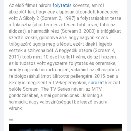
Az első filmet három
folytatás
követte, amiről
abszolút lerí, hogy egy alaposan átgondolt koncepció
volt: A Sikoly 2 (Scream 2, 1997) a folytatásokat tette
a fókuszba (ahol természetesen több a vér, több az
áldozat), a harmadik rész (Scream 3, 2000) a trilógiákat
szedte ízekre, gondolva arra, hogy nagyon kevés
trilógiazáró ugorja meg a lécet, ezért direkt lejjebb
vettek a színvonalból. A negyedik etapra (Scream 4,
2011) több mint 10 évet kellett várni, de azt hiszem,
ez is tudatos volt: egyszerre folytatás és önremake,
amely napjaink horrortrendjeit, valamint az elharapódzó
feldolgozáshullámot állította pellengére. 2015-ben a
Sikoly is megjelent a TV-képernyőkön,
sorozat
készült
belőle Scream: The TV Series néven, az MTV
gondozásában, a mai generációnak. Jelenleg a
harmadik, nagy valószínűséggel befejező évadra
várunk.
**