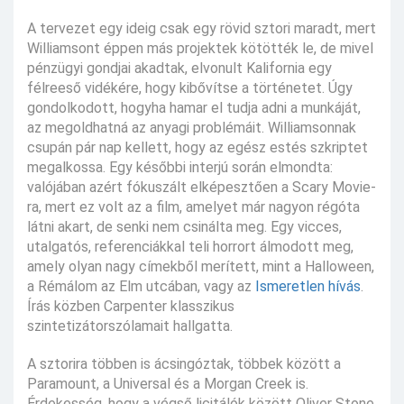
A tervezet egy ideig csak egy rövid sztori maradt, mert
Williamsont éppen más projektek kötötték le, de mivel
pénzügyi gondjai akadtak, elvonult Kalifornia egy
félreeső vidékére, hogy kibővítse a történetet. Úgy
gondolkodott, hogyha hamar el tudja adni a munkáját,
az megoldhatná az anyagi problémáit. Williamsonnak
csupán pár nap kellett, hogy az egész estés szkriptet
megalkossa. Egy későbbi interjú során elmondta:
valójában azért fókuszált elképesztően a Scary Movie-
ra, mert ez volt az a film, amelyet már nagyon régóta
látni akart, de senki nem csinálta meg. Egy vicces,
utalgatós, referenciákkal teli horrort álmodott meg,
amely olyan nagy címekből merített, mint a Halloween,
a Rémálom az Elm utcában, vagy az
Ismeretlen hívás
.
Írás közben Carpenter klasszikus
szintetizátorszólamait hallgatta.
A sztorira többen is ácsingóztak, többek között a
Paramount, a Universal és a Morgan Creek is.
Érdekesség, hogy a végső licitálók között Oliver Stone