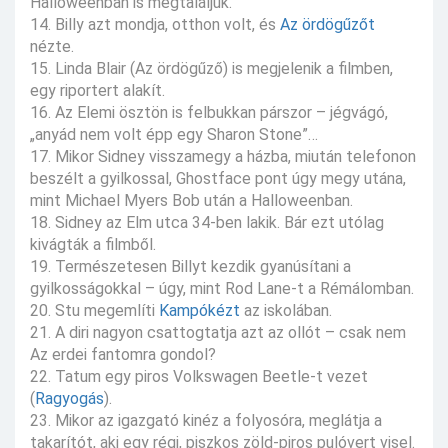
Halloweenban is megtaláljuk.
14. Billy azt mondja, otthon volt, és
Az ördögűzőt
nézte.
15. Linda Blair (Az ördögűző) is megjelenik a filmben,
egy riportert alakít.
16. Az Elemi ösztön is felbukkan párszor – jégvágó,
„anyád nem volt épp egy Sharon Stone”…
17. Mikor Sidney visszamegy a házba, miután telefonon
beszélt a gyilkossal, Ghostface pont úgy megy utána,
mint Michael Myers Bob után a Halloweenban.
18. Sidney az Elm utca 34-ben lakik. Bár ezt utólag
kivágták a filmből.
19. Természetesen Billyt kezdik gyanúsítani a
gyilkosságokkal – úgy, mint Rod Lane-t a Rémálomban.
20. Stu megemlíti
Kampókézt
az iskolában.
21. A diri nagyon csattogtatja azt az ollót – csak nem
Az erdei fantomra gondol?
22. Tatum egy piros Volkswagen Beetle-t vezet
(
Ragyogás
).
23. Mikor az igazgató kinéz a folyosóra, meglátja a
takarítót, aki egy régi, piszkos zöld-piros pulóvert visel.