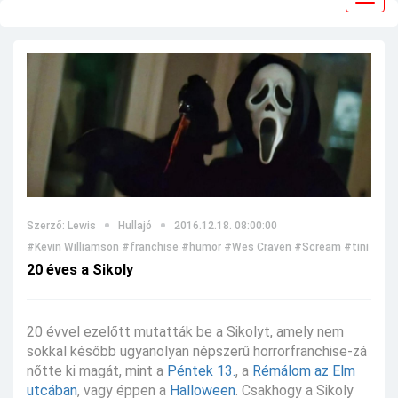
navig
Szerző: Lewis
Hullajó
2016.12.18. 08:00:00
#Kevin Williamson
#franchise
#humor
#Wes Craven
#Scream
#tini
#Siko
20 éves a Sikoly
20 évvel ezelőtt mutatták be a Sikolyt, amely nem
sokkal később ugyanolyan népszerű horrorfranchise-zá
nőtte ki magát, mint a
Péntek 13.
, a
Rémálom az Elm
utcában
, vagy éppen a
Halloween
. Csakhogy a Sikoly