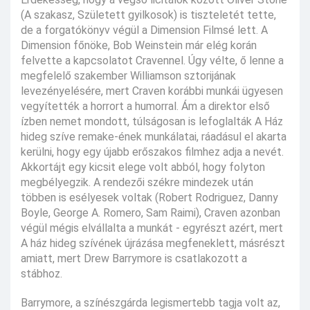
(A szakasz, Született gyilkosok) is tiszteletét tette,
de a forgatókönyv végül a Dimension Filmsé lett. A
Dimension főnöke, Bob Weinstein már elég korán
felvette a kapcsolatot Cravennel. Úgy vélte, ő lenne a
megfelelő szakember Williamson sztorijának
levezényelésére, mert Craven korábbi munkái ügyesen
vegyítették a horrort a humorral. Ám a direktor első
ízben nemet mondott, túlságosan is lefoglalták A Ház
hideg szíve remake-ének munkálatai, ráadásul el akarta
kerülni, hogy egy újabb erőszakos filmhez adja a nevét.
Akkortájt egy kicsit elege volt abból, hogy folyton
megbélyegzik. A rendezői székre mindezek után
többen is esélyesek voltak (Robert Rodriguez, Danny
Boyle, George A. Romero, Sam Raimi), Craven azonban
végül mégis elvállalta a munkát - egyrészt azért, mert
A ház hideg szívének újrázása megfeneklett, másrészt
amiatt, mert Drew Barrymore is csatlakozott a
stábhoz.
Barrymore, a színészgárda legismertebb tagja volt az,