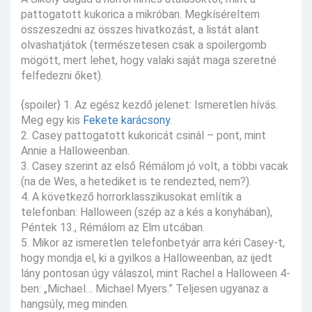
pattogatott kukorica a mikróban. Megkíséreltem
összeszedni az összes hivatkozást, a listát alant
olvashatjátok (természetesen csak a spoilergomb
mögött, mert lehet, hogy valaki saját maga szeretné
felfedezni őket).
{spoiler} 1. Az egész kezdő jelenet: Ismeretlen hívás.
Meg egy kis
Fekete karácsony
.
2. Casey pattogatott kukoricát csinál – pont, mint
Annie a Halloweenban.
3. Casey szerint az első Rémálom jó volt, a többi vacak
(na de Wes, a hetediket is te rendezted, nem?).
4. A következő horrorklasszikusokat említik a
telefonban: Halloween (szép az a kés a konyhában),
Péntek 13., Rémálom az Elm utcában.
5. Mikor az ismeretlen telefonbetyár arra kéri Casey-t,
hogy mondja el, ki a gyilkos a Halloweenban, az ijedt
lány pontosan úgy válaszol, mint Rachel a Halloween 4-
ben: „Michael… Michael Myers.” Teljesen ugyanaz a
hangsúly, meg minden.