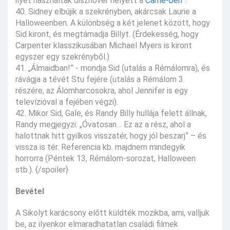
ilyet használtak disznóvér helyett a
Carrie-ben
”.
40. Sidney elbújik a szekrényben, akárcsak Laurie a
Halloweenben. A különbség a két jelenet között, hogy
Sid kiront, és megtámadja Billyt. (Érdekesség, hogy
Carpenter klasszikusában Michael Myers is kiront
egyszer egy szekrényből.)
41. „Álmaidban!” - mondja Sid (utalás a Rémálomra), és
rávágja a tévét Stu fejére (utalás a Rémálom 3.
részére, az Álomharcosokra, ahol Jennifer is egy
televízióval a fejében végzi).
42. Mikor Sid, Gale, és Randy Billy hullája felett állnak,
Randy megjegyzi: „Óvatosan… Ez az a rész, ahol a
halottnak hitt gyilkos visszatér, hogy jól beszarj” – és
vissza is tér. Referencia kb. majdnem mindegyik
horrorra (Péntek 13, Rémálom-sorozat, Halloween
stb.). {/spoiler}
Bevétel
A Sikolyt karácsony előtt küldték mozikba, ami, valljuk
be, az ilyenkor elmaradhatatlan családi filmek