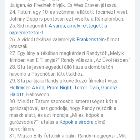
Ja igen, és Frednek hívják. És Wes Craven játssza.
24. Tatum egy 10-es számmal ellátott focimezt visel.
Johhny Depp is pontosan ezt viselte a Rémálomban.
25. Sid megemlíti
A város, amely rettegett a
naplemetétől-t
.
26. A videótékában valamelyik
Frankenstein
-filmet
játsszák…
27. Egy lány a tékában megkérdezi Randytől: „Melyik
filmben van E.T. anyja?” Randy válasza: „Az Üvöltésben.”
28. Stu teljesen egyedül álló háza a dombtetőn
hasonló a Psychóban látottakhoz.
29. Stu partijára Randy a következő filmeket viszi:
Hellraiser
,
A köd
,
Prom Night
,
Terror Train
,
Gonosz
Halott
, Halloween.
30. Mielőtt Tatum szorosabb ismeretséget köt a
garázsajtóval, azt gondolja, hogy Randy rejtőzik a
maszk alatt, és azt mondja: „Mi ez, köpök a
garázsodra?”- utalás a
Köpök a sírodra
című
horrorfilmre.
31. Miután Billy feltűnik a bulin, Randy megjegyzi: „Mit