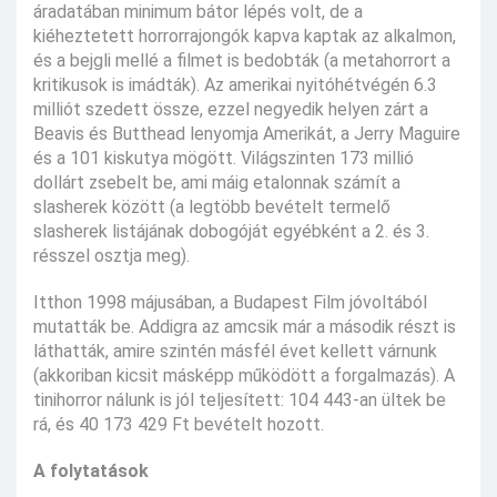
áradatában minimum bátor lépés volt, de a
kiéheztetett horrorrajongók kapva kaptak az alkalmon,
és a bejgli mellé a filmet is bedobták (a metahorrort a
kritikusok is imádták). Az amerikai nyitóhétvégén 6.3
milliót szedett össze, ezzel negyedik helyen zárt a
Beavis és Butthead lenyomja Amerikát, a Jerry Maguire
és a 101 kiskutya mögött. Világszinten 173 millió
dollárt zsebelt be, ami máig etalonnak számít a
slasherek között (a legtöbb bevételt termelő
slasherek listájának dobogóját egyébként a 2. és 3.
résszel osztja meg).
Itthon 1998 májusában, a Budapest Film jóvoltából
mutatták be. Addigra az amcsik már a második részt is
láthatták, amire szintén másfél évet kellett várnunk
(akkoriban kicsit másképp működött a forgalmazás). A
tinihorror nálunk is jól teljesített: 104 443-an ültek be
rá, és 40 173 429 Ft bevételt hozott.
A folytatások