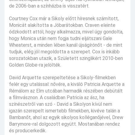
de 2006-ban a színházba is visszatért.
Courtney Cox már a Sikoly előtt híresnek számított,
Monicát alakította a Jóbarátokban. Craven eleinte
ódzkodott attól, hogy alkalmazza, mivel úgy gondolta,
hogy Monica után nem fogja tudni eljátszani Gale
Wheaterst, a minden lében kanál újságírónőt - de mint
tudjuk, elég jól megoldotta a szerepet. Cox is inkább
sorozatokban utazik, a Született szinglikért 2010-ben
Golden Globe-ra jelölték.
David Arquette szerepeltetése a Sikoly-filmekben
felér egy utalással: nővére, a kiváló Patricia Arquette a
Rémálom az Elm utcában harmadik részében debütált
a filmvásznon. A családban Patricia az ász, ha
színészetről van szó - David a Sikolyon kívül nem
igazán szerepelt ismertebb filmekben, kivéve talán a
Bambanőt, ahol az egyik sikolyos kolléganőjével, Drew
Barrymore-ral dolgozott együtt. Mostanában rendez
és producerkedik.