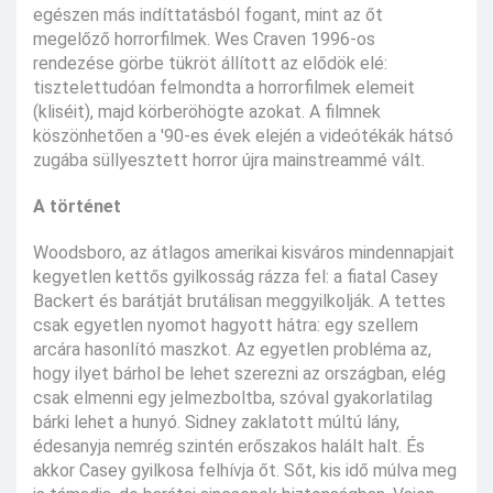
egészen más indíttatásból fogant, mint az őt
megelőző horrorfilmek. Wes Craven 1996-os
rendezése görbe tükröt állított az elődök elé:
tisztelettudóan felmondta a horrorfilmek elemeit
(kliséit), majd körberöhögte azokat. A filmnek
köszönhetően a '90-es évek elején a videótékák hátsó
zugába süllyesztett horror újra mainstreammé vált.
A történet
Woodsboro, az átlagos amerikai kisváros mindennapjait
kegyetlen kettős gyilkosság rázza fel: a fiatal Casey
Backert és barátját brutálisan meggyilkolják. A tettes
csak egyetlen nyomot hagyott hátra: egy szellem
arcára hasonlító maszkot. Az egyetlen probléma az,
hogy ilyet bárhol be lehet szerezni az országban, elég
csak elmenni egy jelmezboltba, szóval gyakorlatilag
bárki lehet a hunyó. Sidney zaklatott múltú lány,
édesanyja nemrég szintén erőszakos halált halt. És
akkor Casey gyilkosa felhívja őt. Sőt, kis idő múlva meg