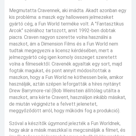
Megmutatta Cravennek, aki imádta. Akadt azonban egy
kis probléma: a maszk egy halloweeni jelmezeket
gyártó cég, a Fun World terméke volt. A "Fantasztikus
Arcok" szériához tartozott, amit 1992-ben dobtak
piacra. Craven nagyon szerette volna használni a
maszkot, ám a Dimension Films és a Fun World nem
tudtak megegyezni a licensz kérdésében, mert a
jelmezgyártó cég igen komoly összeget szeretett
volna a filmesektől. Cravenék agyaltak egy sort, majd
fogták magukat, és pont annyit módosítottak a
maszkon, hogy a Fun World ne köthessen bele, amikor
használják, aztán szépen leforgatták a híres nyitányt
Drew Barrymore-ral (Bob Weinstein állítólag utálta a
maszkot, arra kérte Cravent, használjon inkább másikat,
de miután végignézte a felvett jelenetet,
meggyőződött arról, hogy működni fog a produkció).
Szóval a készítők úgymond jelezték a Fun Worldnek,
hogy akár a másik maszkkal is megcsinálják a filmet, és