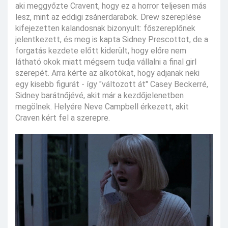
aki meggyőzte Cravent, hogy ez a horror teljesen más
lesz, mint az eddigi zsánerdarabok. Drew szereplése
kifejezetten kalandosnak bizonyult: főszereplőnek
jelentkezett, és meg is kapta Sidney Prescottot, de a
forgatás kezdete előtt kiderült, hogy előre nem
látható okok miatt mégsem tudja vállalni a final girl
szerepét. Arra kérte az alkotókat, hogy adjanak neki
egy kisebb figurát - így "változott át" Casey Beckerré,
Sidney barátnőjévé, akit már a kezdőjelenetben
megölnek. Helyére Neve Campbell érkezett, akit
Craven kért fel a szerepre.