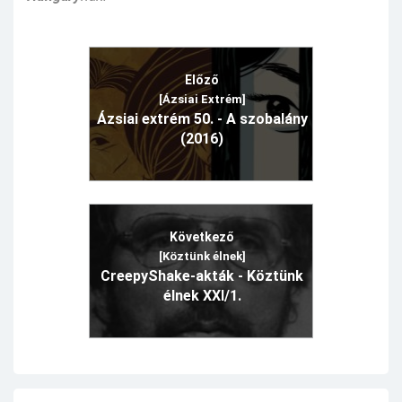
Előző
[Ázsiai Extrém]
Ázsiai extrém 50. - A szobalány
(2016)
Következő
[Köztünk élnek]
CreepyShake-akták - Köztünk
élnek XXI/1.