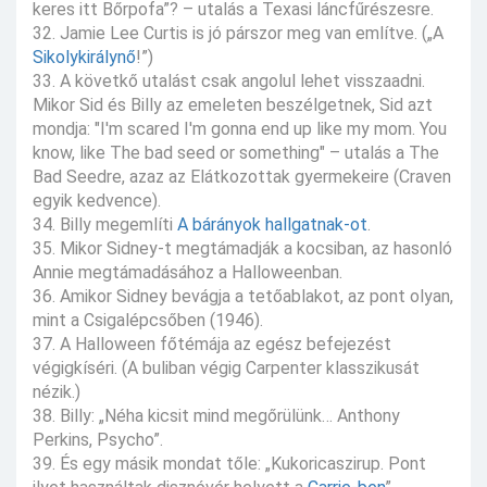
keres itt Bőrpofa”? – utalás a Texasi láncfűrészesre.
32. Jamie Lee Curtis is jó párszor meg van említve. („A
Sikolykirálynő
!”)
33. A követkő utalást csak angolul lehet visszaadni.
Mikor Sid és Billy az emeleten beszélgetnek, Sid azt
mondja: "I'm scared I'm gonna end up like my mom. You
know, like The bad seed or something" – utalás a The
Bad Seedre, azaz az Elátkozottak gyermekeire (Craven
egyik kedvence).
34. Billy megemlíti
A bárányok hallgatnak-ot
.
35. Mikor Sidney-t megtámadják a kocsiban, az hasonló
Annie megtámadásához a Halloweenban.
36. Amikor Sidney bevágja a tetőablakot, az pont olyan,
mint a Csigalépcsőben (1946).
37. A Halloween főtémája az egész befejezést
végigkíséri. (A buliban végig Carpenter klasszikusát
nézik.)
38. Billy: „Néha kicsit mind megőrülünk… Anthony
Perkins, Psycho”.
39. És egy másik mondat tőle: „Kukoricaszirup. Pont