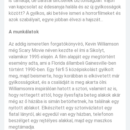
is támadja, de barátai sincsenek biztonságban. Vajon
van kapcsolat az édesanyja halála és az új gyilkosságok
között? A gyilkos, aki betéve ismeri a horrorfilmeket és
azok szabályait, egyre jobban élvezi a hajszát...
A munkálatok
Az addig ismeretlen forgatókönyvíró, Kevin Williamson
még Scary Movie néven kezdte el írni a Sikolyt,
valamikor 1995 elején. A film alapját egy megtörtént
esemény adta, ami a Florida állambeli Gainesville-ben
történt 1990-ben. Egy férfi 5 középiskolást gyilkolt
meg, majd beismerte, hogy korábban is elkövetett már
gyilkosságokat, és a családját is meg akarta ölni.
Williamsonra inspirálóan hatott a sztori, valamint az is,
hogy rettegett attól, hogy ilyesfajta beteg alakok akár
még az ő házába is simán betörhetnek, ha találnak egy
nyitott ablakot. Elkészített egy sztorivázlatot egy
fiatal lányról, aki egyedül van egy házban, telefonon
beszélget egy rejtélyes alakkal, majd egy maszkos
megtámadja.