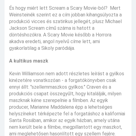
És hogy miért lett Scream a Scary Movie-ból? Mert
Weinsteinék szerint ez a cím jobban kihangsúlyozta a
produkció vicces és szatirikus jellegét, plusz Michael
Jackson Scream című száma is hatott a
döntéshozókra. A Scary Movie később a Horrora
akadva eredeti, angol nyelvű címe lett, ami
gyakorlatilag a Sikoly paródiája.
A kultikus maszk
Kevin Williamson nem adott részletes leírást a gyilkos
kinézetére vonatkozóan - a forgatókönyvben csak
ennyi állt: "szellemmaszkos gyilkos." Craven és a
produkciós csapat összegyűlt, hogy kitalálják, milyen
maszknak kéne szerepelnie a filmben. Az egyik
producer, Marianne Maddalena épp a lehetséges
helyszíneket térképezte fel a forgatáshoz a kaliforniai
Santa Rosában, amikor az egyik házban, amely utána
nem került bele a filmbe, megpillantott egy maszkot,
ami meglehetősen hasonlított egy szellem fejére.