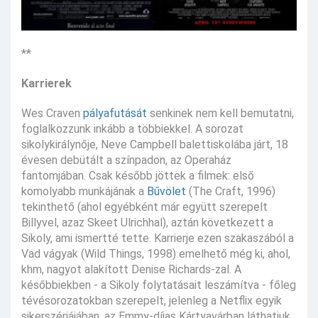
**
Karrierek
Wes Craven
pályafutását
senkinek nem kell bemutatni,
foglalkozzunk inkább a többiekkel. A sorozat
sikolykirálynője, Neve Campbell balettiskolába járt, 18
évesen debütált a színpadon, az Operaház
fantomjában. Csak később jöttek a filmek: első
komolyabb munkájának a
Bűvölet
(The Craft, 1996)
tekinthető (ahol egyébként már együtt szerepelt
Billyvel, azaz Skeet Ulrichhal), aztán következett a
Sikoly, ami ismertté tette. Karrierje ezen szakaszából a
Vad vágyak (Wild Things, 1998) emelhető még ki, ahol,
khm, nagyot alakított Denise Richards-zal. A
későbbiekben - a Sikoly folytatásait leszámítva - főleg
tévésorozatokban szerepelt, jelenleg a Netflix egyik
sikerszériájában, az Emmy-díjas Kártyavárban láthatjuk,