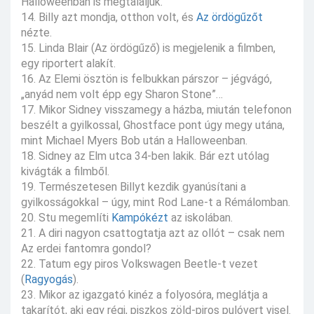
Halloweenban is megtaláljuk.
14. Billy azt mondja, otthon volt, és
Az ördögűzőt
nézte.
15. Linda Blair (Az ördögűző) is megjelenik a filmben,
egy riportert alakít.
16. Az Elemi ösztön is felbukkan párszor – jégvágó,
„anyád nem volt épp egy Sharon Stone”…
17. Mikor Sidney visszamegy a házba, miután telefonon
beszélt a gyilkossal, Ghostface pont úgy megy utána,
mint Michael Myers Bob után a Halloweenban.
18. Sidney az Elm utca 34-ben lakik. Bár ezt utólag
kivágták a filmből.
19. Természetesen Billyt kezdik gyanúsítani a
gyilkosságokkal – úgy, mint Rod Lane-t a Rémálomban.
20. Stu megemlíti
Kampókézt
az iskolában.
21. A diri nagyon csattogtatja azt az ollót – csak nem
Az erdei fantomra gondol?
22. Tatum egy piros Volkswagen Beetle-t vezet
(
Ragyogás
).
23. Mikor az igazgató kinéz a folyosóra, meglátja a
takarítót, aki egy régi, piszkos zöld-piros pulóvert visel.