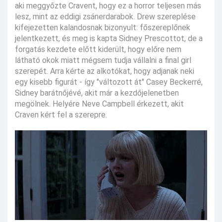
aki meggyőzte Cravent, hogy ez a horror teljesen más
lesz, mint az eddigi zsánerdarabok. Drew szereplése
kifejezetten kalandosnak bizonyult: főszereplőnek
jelentkezett, és meg is kapta Sidney Prescottot, de a
forgatás kezdete előtt kiderült, hogy előre nem
látható okok miatt mégsem tudja vállalni a final girl
szerepét. Arra kérte az alkotókat, hogy adjanak neki
egy kisebb figurát - így "változott át" Casey Beckerré,
Sidney barátnőjévé, akit már a kezdőjelenetben
megölnek. Helyére Neve Campbell érkezett, akit
Craven kért fel a szerepre.