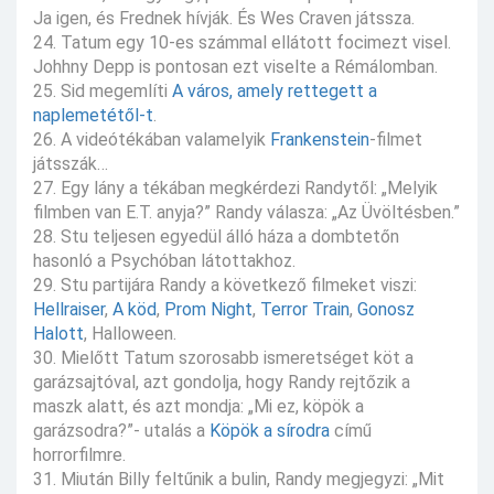
Ja igen, és Frednek hívják. És Wes Craven játssza.
24. Tatum egy 10-es számmal ellátott focimezt visel.
Johhny Depp is pontosan ezt viselte a Rémálomban.
25. Sid megemlíti
A város, amely rettegett a
naplemetétől-t
.
26. A videótékában valamelyik
Frankenstein
-filmet
játsszák…
27. Egy lány a tékában megkérdezi Randytől: „Melyik
filmben van E.T. anyja?” Randy válasza: „Az Üvöltésben.”
28. Stu teljesen egyedül álló háza a dombtetőn
hasonló a Psychóban látottakhoz.
29. Stu partijára Randy a következő filmeket viszi:
Hellraiser
,
A köd
,
Prom Night
,
Terror Train
,
Gonosz
Halott
, Halloween.
30. Mielőtt Tatum szorosabb ismeretséget köt a
garázsajtóval, azt gondolja, hogy Randy rejtőzik a
maszk alatt, és azt mondja: „Mi ez, köpök a
garázsodra?”- utalás a
Köpök a sírodra
című
horrorfilmre.
31. Miután Billy feltűnik a bulin, Randy megjegyzi: „Mit