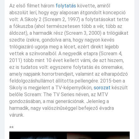
Az első filmet három
folytatás
követte, amiről
abszolút lerí, hogy egy alaposan átgondolt koncepció
volt: A Sikoly 2 (Scream 2, 1997) a folytatásokat tette
a fókuszba (ahol természetesen több a vér, több az
áldozat), a harmadik rész (Scream 3, 2000) a trilógiákat
szedte ízekre, gondolva arra, hogy nagyon kevés
trilógiazáró ugorja meg a lécet, ezért direkt lejjebb
vettek a színvonalból. A negyedik etapra (Scream 4,
2011) több mint 10 évet kellett várni, de azt hiszem,
ez is tudatos volt: egyszerre folytatás és önremake,
amely napjaink horrortrendjeit, valamint az elharapódzó
feldolgozáshullámot állította pellengére. 2015-ben a
Sikoly is megjelent a TV-képernyőkön,
sorozat
készült
belőle Scream: The TV Series néven, az MTV
gondozásában, a mai generációnak. Jelenleg a
harmadik, nagy valószínűséggel befejező évadra
várunk.
**