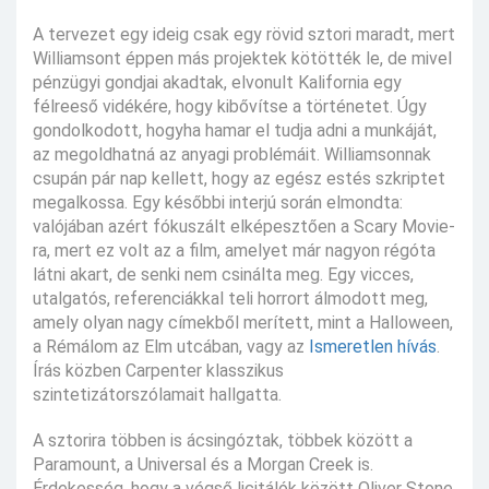
A tervezet egy ideig csak egy rövid sztori maradt, mert
Williamsont éppen más projektek kötötték le, de mivel
pénzügyi gondjai akadtak, elvonult Kalifornia egy
félreeső vidékére, hogy kibővítse a történetet. Úgy
gondolkodott, hogyha hamar el tudja adni a munkáját,
az megoldhatná az anyagi problémáit. Williamsonnak
csupán pár nap kellett, hogy az egész estés szkriptet
megalkossa. Egy későbbi interjú során elmondta:
valójában azért fókuszált elképesztően a Scary Movie-
ra, mert ez volt az a film, amelyet már nagyon régóta
látni akart, de senki nem csinálta meg. Egy vicces,
utalgatós, referenciákkal teli horrort álmodott meg,
amely olyan nagy címekből merített, mint a Halloween,
a Rémálom az Elm utcában, vagy az
Ismeretlen hívás
.
Írás közben Carpenter klasszikus
szintetizátorszólamait hallgatta.
A sztorira többen is ácsingóztak, többek között a
Paramount, a Universal és a Morgan Creek is.
Érdekesség, hogy a végső licitálók között Oliver Stone