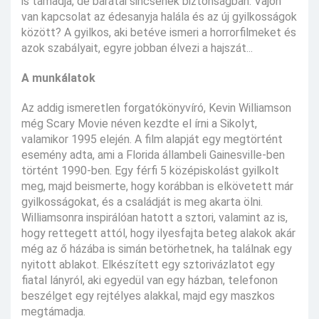
is támadja, de barátai sincsenek biztonságban. Vajon
van kapcsolat az édesanyja halála és az új gyilkosságok
között? A gyilkos, aki betéve ismeri a horrorfilmeket és
azok szabályait, egyre jobban élvezi a hajszát...
A munkálatok
Az addig ismeretlen forgatókönyvíró, Kevin Williamson
még Scary Movie néven kezdte el írni a Sikolyt,
valamikor 1995 elején. A film alapját egy megtörtént
esemény adta, ami a Florida állambeli Gainesville-ben
történt 1990-ben. Egy férfi 5 középiskolást gyilkolt
meg, majd beismerte, hogy korábban is elkövetett már
gyilkosságokat, és a családját is meg akarta ölni.
Williamsonra inspirálóan hatott a sztori, valamint az is,
hogy rettegett attól, hogy ilyesfajta beteg alakok akár
még az ő házába is simán betörhetnek, ha találnak egy
nyitott ablakot. Elkészített egy sztorivázlatot egy
fiatal lányról, aki egyedül van egy házban, telefonon
beszélget egy rejtélyes alakkal, majd egy maszkos
megtámadja.