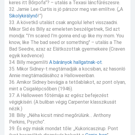
keres itt Bőrpofa”? – utalás a Texasi láncfűrészesre.
32. Jamie Lee Curtis is jó párszor meg van említve. („A
Sikolykirálynő
!”)
33. A követkő utalást csak angolul lehet visszaadni.
Mikor Sid és Billy az emeleten beszélgetnek, Sid azt
mondja: "I'm scared I'm gonna end up like my mom. You
know, like The bad seed or something" – utalás a The
Bad Seedre, azaz az Elátkozottak gyermekeire (Craven
egyik kedvence).
34. Billy megemlíti
A bárányok hallgatnak-ot
.
35. Mikor Sidney-t megtámadják a kocsiban, az hasonló
Annie megtámadásához a Halloweenban.
36. Amikor Sidney bevágja a tetőablakot, az pont olyan,
mint a Csigalépcsőben (1946).
37. A Halloween főtémája az egész befejezést
végigkíséri. (A buliban végig Carpenter klasszikusát
nézik.)
38. Billy: „Néha kicsit mind megőrülünk… Anthony
Perkins, Psycho”.
39. És egy másik mondat tőle: „Kukoricaszirup. Pont