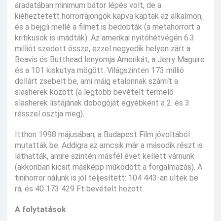
áradatában minimum bátor lépés volt, de a
kiéheztetett horrorrajongók kapva kaptak az alkalmon,
és a bejgli mellé a filmet is bedobták (a metahorrort a
kritikusok is imádták). Az amerikai nyitóhétvégén 6.3
milliót szedett össze, ezzel negyedik helyen zárt a
Beavis és Butthead lenyomja Amerikát, a Jerry Maguire
és a 101 kiskutya mögött. Világszinten 173 millió
dollárt zsebelt be, ami máig etalonnak számít a
slasherek között (a legtöbb bevételt termelő
slasherek listájának dobogóját egyébként a 2. és 3.
résszel osztja meg).
Itthon 1998 májusában, a Budapest Film jóvoltából
mutatták be. Addigra az amcsik már a második részt is
láthatták, amire szintén másfél évet kellett várnunk
(akkoriban kicsit másképp működött a forgalmazás). A
tinihorror nálunk is jól teljesített: 104 443-an ültek be
rá, és 40 173 429 Ft bevételt hozott.
A folytatások