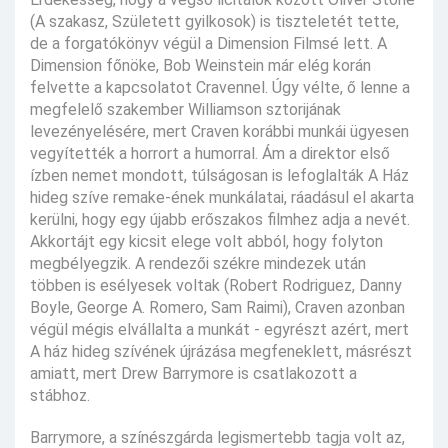
(A szakasz, Született gyilkosok) is tiszteletét tette,
de a forgatókönyv végül a Dimension Filmsé lett. A
Dimension főnöke, Bob Weinstein már elég korán
felvette a kapcsolatot Cravennel. Úgy vélte, ő lenne a
megfelelő szakember Williamson sztorijának
levezényelésére, mert Craven korábbi munkái ügyesen
vegyítették a horrort a humorral. Ám a direktor első
ízben nemet mondott, túlságosan is lefoglalták A Ház
hideg szíve remake-ének munkálatai, ráadásul el akarta
kerülni, hogy egy újabb erőszakos filmhez adja a nevét.
Akkortájt egy kicsit elege volt abból, hogy folyton
megbélyegzik. A rendezői székre mindezek után
többen is esélyesek voltak (Robert Rodriguez, Danny
Boyle, George A. Romero, Sam Raimi), Craven azonban
végül mégis elvállalta a munkát - egyrészt azért, mert
A ház hideg szívének újrázása megfeneklett, másrészt
amiatt, mert Drew Barrymore is csatlakozott a
stábhoz.
Barrymore, a színészgárda legismertebb tagja volt az,