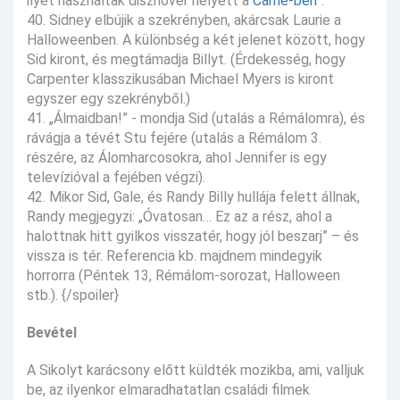
ilyet használtak disznóvér helyett a
Carrie-ben
”.
40. Sidney elbújik a szekrényben, akárcsak Laurie a
Halloweenben. A különbség a két jelenet között, hogy
Sid kiront, és megtámadja Billyt. (Érdekesség, hogy
Carpenter klasszikusában Michael Myers is kiront
egyszer egy szekrényből.)
41. „Álmaidban!” - mondja Sid (utalás a Rémálomra), és
rávágja a tévét Stu fejére (utalás a Rémálom 3.
részére, az Álomharcosokra, ahol Jennifer is egy
televízióval a fejében végzi).
42. Mikor Sid, Gale, és Randy Billy hullája felett állnak,
Randy megjegyzi: „Óvatosan… Ez az a rész, ahol a
halottnak hitt gyilkos visszatér, hogy jól beszarj” – és
vissza is tér. Referencia kb. majdnem mindegyik
horrorra (Péntek 13, Rémálom-sorozat, Halloween
stb.). {/spoiler}
Bevétel
A Sikolyt karácsony előtt küldték mozikba, ami, valljuk
be, az ilyenkor elmaradhatatlan családi filmek