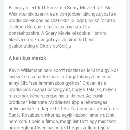
És hogy miért lett Scream a Scary Movie-ból? Mert
Weinsteinék szerint ez a cím jobban kihangsúlyozta a
produkció vicces és szatirikus jellegét, plusz Michael
Jackson Scream című száma is hatott a
döntéshozókra. A Scary Movie később a Horrora
akadva eredeti, angol nyelvű címe lett, ami
gyakorlatilag a Sikoly paródiája.
A kultikus maszk
Kevin Williamson nem adott részletes leírást a gyilkos
kinézetére vonatkozóan - a forgatókönyvben csak
ennyi állt: "szellemmaszkos gyilkos." Craven és a
produkciós csapat összegyűlt, hogy kitalálják, milyen
maszknak kéne szerepelnie a filmben. Az egyik
producer, Marianne Maddalena épp a lehetséges
helyszíneket térképezte fel a forgatáshoz a kaliforniai
Santa Rosában, amikor az egyik házban, amely utána
nem került bele a filmbe, megpillantott egy maszkot,
ami meglehetősen hasonlított egy szellem fejére.