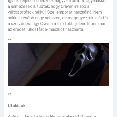
így ők teljesen ki lesznek hagyva a buliból. Ugyanakkor
a jelmezesek is tudták, hogy Craven inkább a
változtatások nélküli Szellempofát használná. Nem
sokkal később nagy nehezen, de megegyeztek: aláirták
a szerződést, így Craven a film többi jelenetében már
az eredeti Ghostface-maszkot használta.
**
**
Utalások
A Sikoly dagad a horrorfilmes utalásoktól, mint a