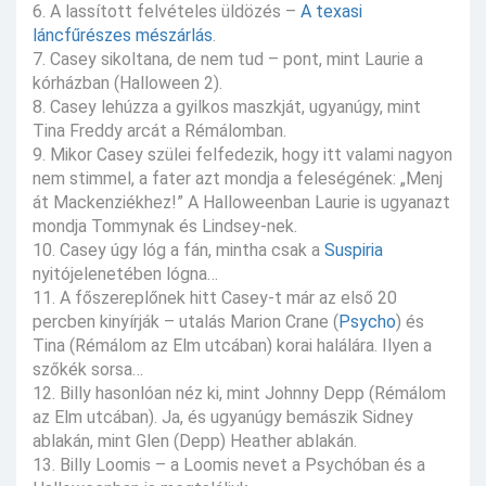
6. A lassított felvételes üldözés –
A texasi
láncfűrészes mészárlás
.
7. Casey sikoltana, de nem tud – pont, mint Laurie a
kórházban (Halloween 2).
8. Casey lehúzza a gyilkos maszkját, ugyanúgy, mint
Tina Freddy arcát a Rémálomban.
9. Mikor Casey szülei felfedezik, hogy itt valami nagyon
nem stimmel, a fater azt mondja a feleségének: „Menj
át Mackenziékhez!” A Halloweenban Laurie is ugyanazt
mondja Tommynak és Lindsey-nek.
10. Casey úgy lóg a fán, mintha csak a
Suspiria
nyitójelenetében lógna…
11. A főszereplőnek hitt Casey-t már az első 20
percben kinyírják – utalás Marion Crane (
Psycho
) és
Tina (Rémálom az Elm utcában) korai halálára. Ilyen a
szőkék sorsa…
12. Billy hasonlóan néz ki, mint Johnny Depp (Rémálom
az Elm utcában). Ja, és ugyanúgy bemászik Sidney
ablakán, mint Glen (Depp) Heather ablakán.
13. Billy Loomis – a Loomis nevet a Psychóban és a