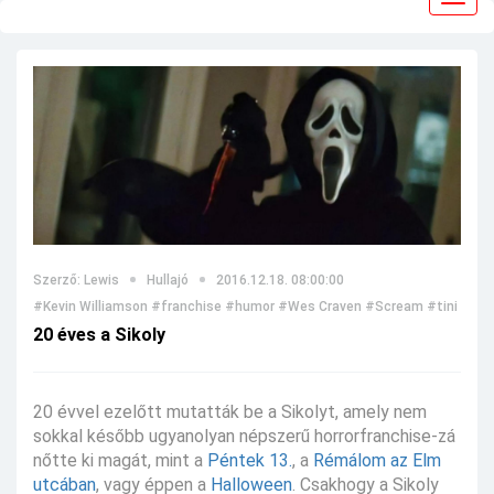
navig
Szerző: Lewis
Hullajó
2016.12.18. 08:00:00
#Kevin Williamson
#franchise
#humor
#Wes Craven
#Scream
#tini
#Siko
20 éves a Sikoly
20 évvel ezelőtt mutatták be a Sikolyt, amely nem
sokkal később ugyanolyan népszerű horrorfranchise-zá
nőtte ki magát, mint a
Péntek 13.
, a
Rémálom az Elm
utcában
, vagy éppen a
Halloween
. Csakhogy a Sikoly