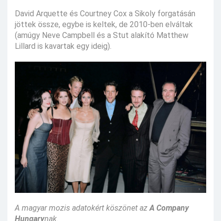
David Arquette és Courtney Cox a Sikoly forgatásán
jöttek össze, egybe is keltek, de 2010-ben elváltak
(amúgy Neve Campbell és a Stut alakító Matthew
Lillard is kavartak egy ideig).
A magyar mozis adatokért köszönet az
A Company
Hungary
nak.