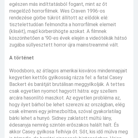
egészen más indíttatásból fogant, mint az őt
megelőző horrorfilmek. Wes Craven 1996-os
rendezése görbe tükröt állított az elődök elé:
tisztelettudóan felmondta a horrorfilmek elemeit
(kliséit), majd körberöhögte azokat. A filmnek
köszönhetően a '90-es évek elején a videótékák hátsó
zugába süllyesztett horror újra mainstreammé vált.
A történet
Woodsboro, az átlagos amerikai kisváros mindennapjait
kegyetlen kettős gyilkosság rázza fel: a fiatal Casey
Backert és barátját brutálisan meggyilkolják. A tettes
csak egyetlen nyomot hagyott hátra: egy szellem
arcára hasonlító maszkot. Az egyetlen probléma az,
hogy ilyet bárhol be lehet szerezni az országban, elég
csak elmenni egy jelmezboltba, szóval gyakorlatilag
bárki lehet a hunyó. Sidney zaklatott múltú lány,
édesanyja nemrég szintén erőszakos halált halt. És
akkor Casey gyilkosa felhívja őt. Sőt, kis idő múlva meg