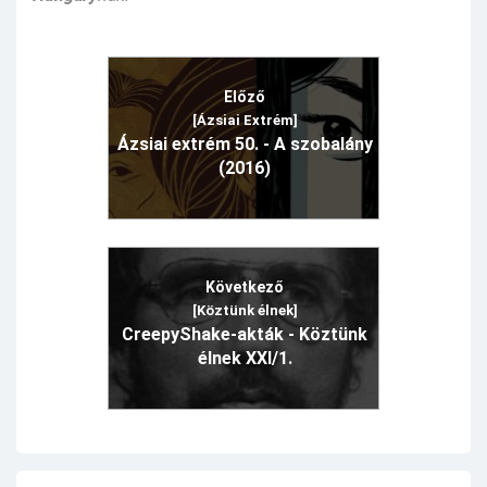
Előző
[Ázsiai Extrém]
Ázsiai extrém 50. - A szobalány
(2016)
Következő
[Köztünk élnek]
CreepyShake-akták - Köztünk
élnek XXI/1.