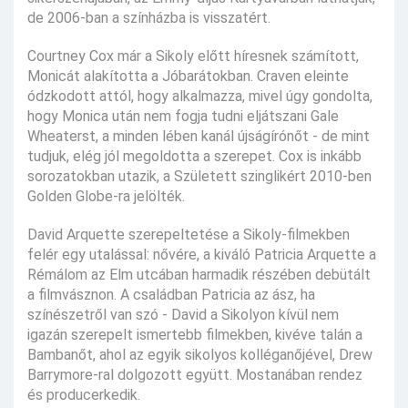
de 2006-ban a színházba is visszatért.
Courtney Cox már a Sikoly előtt híresnek számított,
Monicát alakította a Jóbarátokban. Craven eleinte
ódzkodott attól, hogy alkalmazza, mivel úgy gondolta,
hogy Monica után nem fogja tudni eljátszani Gale
Wheaterst, a minden lében kanál újságírónőt - de mint
tudjuk, elég jól megoldotta a szerepet. Cox is inkább
sorozatokban utazik, a Született szinglikért 2010-ben
Golden Globe-ra jelölték.
David Arquette szerepeltetése a Sikoly-filmekben
felér egy utalással: nővére, a kiváló Patricia Arquette a
Rémálom az Elm utcában harmadik részében debütált
a filmvásznon. A családban Patricia az ász, ha
színészetről van szó - David a Sikolyon kívül nem
igazán szerepelt ismertebb filmekben, kivéve talán a
Bambanőt, ahol az egyik sikolyos kolléganőjével, Drew
Barrymore-ral dolgozott együtt. Mostanában rendez
és producerkedik.