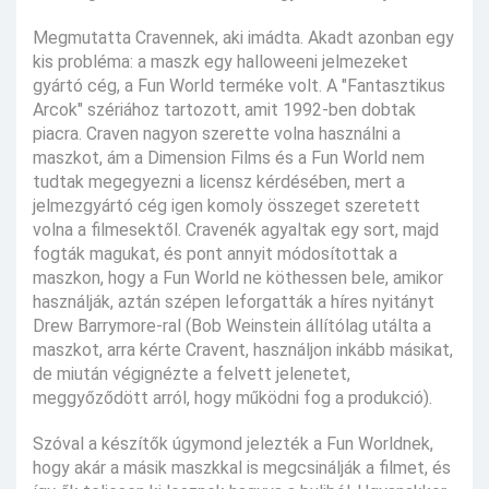
Megmutatta Cravennek, aki imádta. Akadt azonban egy
kis probléma: a maszk egy halloweeni jelmezeket
gyártó cég, a Fun World terméke volt. A "Fantasztikus
Arcok" szériához tartozott, amit 1992-ben dobtak
piacra. Craven nagyon szerette volna használni a
maszkot, ám a Dimension Films és a Fun World nem
tudtak megegyezni a licensz kérdésében, mert a
jelmezgyártó cég igen komoly összeget szeretett
volna a filmesektől. Cravenék agyaltak egy sort, majd
fogták magukat, és pont annyit módosítottak a
maszkon, hogy a Fun World ne köthessen bele, amikor
használják, aztán szépen leforgatták a híres nyitányt
Drew Barrymore-ral (Bob Weinstein állítólag utálta a
maszkot, arra kérte Cravent, használjon inkább másikat,
de miután végignézte a felvett jelenetet,
meggyőződött arról, hogy működni fog a produkció).
Szóval a készítők úgymond jelezték a Fun Worldnek,
hogy akár a másik maszkkal is megcsinálják a filmet, és