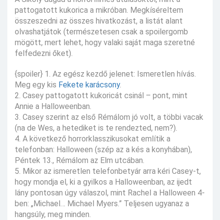
pattogatott kukorica a mikróban. Megkíséreltem
összeszedni az összes hivatkozást, a listát alant
olvashatjátok (természetesen csak a spoilergomb
mögött, mert lehet, hogy valaki saját maga szeretné
felfedezni őket).
{spoiler} 1. Az egész kezdő jelenet: Ismeretlen hívás.
Meg egy kis
Fekete karácsony
.
2. Casey pattogatott kukoricát csinál – pont, mint
Annie a Halloweenban.
3. Casey szerint az első Rémálom jó volt, a többi vacak
(na de Wes, a hetediket is te rendezted, nem?).
4. A következő horrorklasszikusokat említik a
telefonban: Halloween (szép az a kés a konyhában),
Péntek 13., Rémálom az Elm utcában.
5. Mikor az ismeretlen telefonbetyár arra kéri Casey-t,
hogy mondja el, ki a gyilkos a Halloweenban, az ijedt
lány pontosan úgy válaszol, mint Rachel a Halloween 4-
ben: „Michael… Michael Myers.” Teljesen ugyanaz a
hangsúly, meg minden.