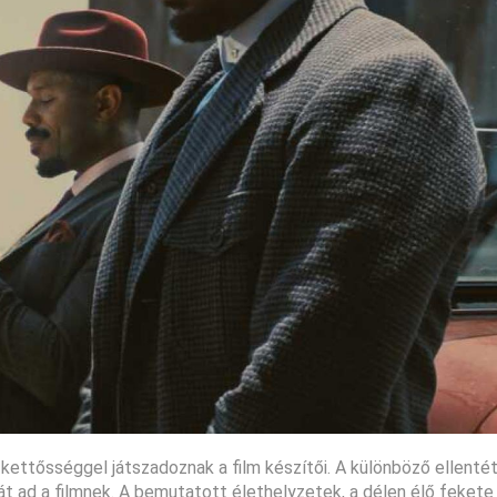
 kettősséggel játszadoznak a film készítői. A különböző ellenté
át ad a filmnek. A bemutatott élethelyzetek, a délen élő feket