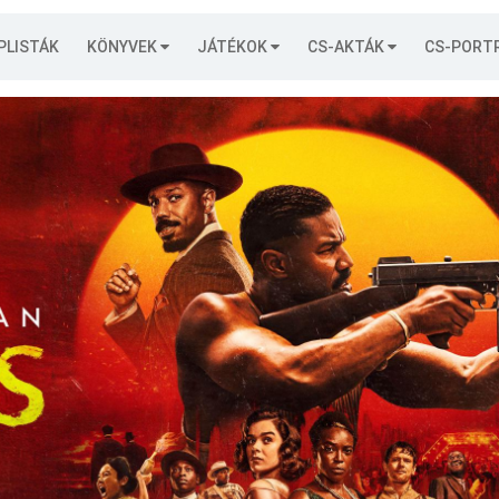
PLISTÁK
KÖNYVEK
JÁTÉKOK
CS-AKTÁK
CS-PORT