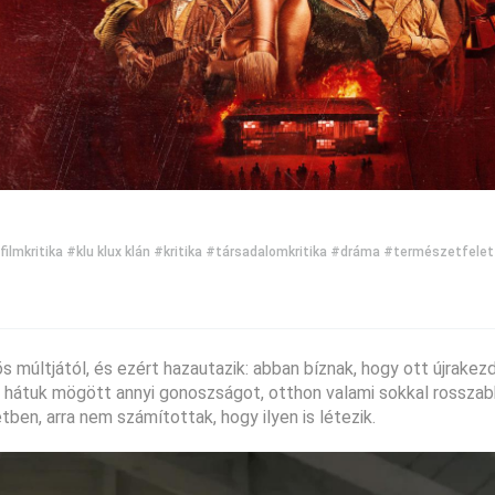
filmkritika
#klu klux klán
#kritika
#társadalomkritika
#dráma
#természetfelet
s múltjától, és ezért hazautazik: abban bíznak, hogy ott újrakez
 hátuk mögött annyi gonoszságot, otthon valami sokkal rosszabb
ben, arra nem számítottak, hogy ilyen is létezik.