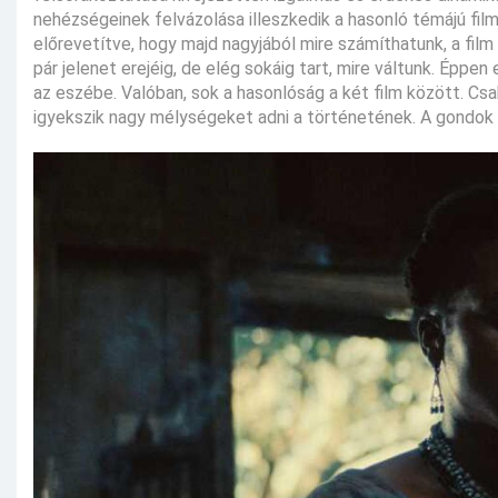
nehézségeinek felvázolása illeszkedik a hasonló témájú film
előrevetítve, hogy majd nagyjából mire számíthatunk, a film 
pár jelenet erejéig, de elég sokáig tart, mire váltunk. Éppe
az eszébe. Valóban, sok a hasonlóság a két film között. Cs
igyekszik nagy mélységeket adni a történetének. A gondok 