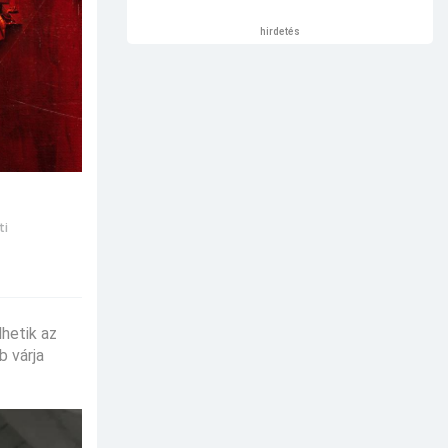
hirdetés
ti
dhetik az
 várja