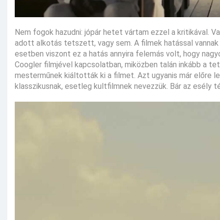
Nem fogok hazudni: jópár hetet vártam ezzel a kritikával. V
adott alkotás tetszett, vagy sem. A filmek hatással vannak
esetben viszont ez a hatás annyira felemás volt, hogy nag
Coogler filmjével kapcsolatban, miközben talán inkább a te
mesterműnek kiáltották ki a filmet. Azt ugyanis már előre
klasszikusnak, esetleg kultfilmnek nevezzük. Bár az esély t