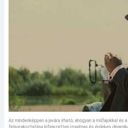
Az mindenképpen a javára írható, ahogyan a műfajokkal és a
felsorakoztatása kifejezetten izgalmas és érdekes dinamik