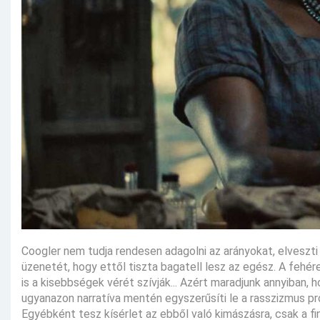
Coogler nem tudja rendesen adagolni az arányokat, elveszt
üzenetét, hogy ettől tiszta bagatell lesz az egész. A fehé
is a kisebbségek vérét szívják... Azért maradjunk annyiban
ugyanazon narratíva mentén egyszerűsíti le a rasszizmus pr
Egyébként tesz kísérlet az ebből való kimászásra, csak a f