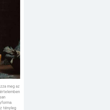
azza meg az
n értelemben
osan
gyforma.
ez tényleg