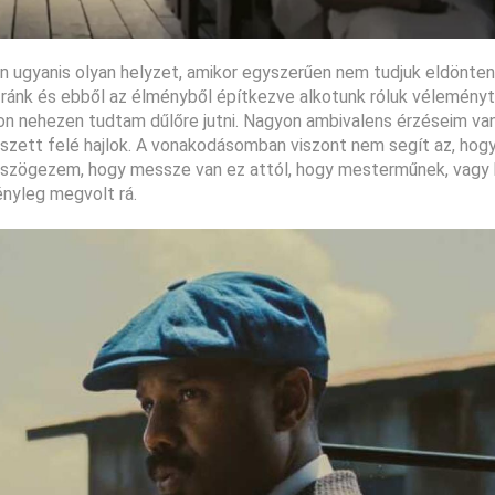
an ugyanis olyan helyzet, amikor egyszerűen nem tudjuk eldönten
 ránk és ebből az élményből építkezve alkotunk róluk véleményt
yon nehezen tudtam dűlőre jutni. Nagyon ambivalens érzéseim va
tszett felé hajlok. A vonakodásomban viszont nem segít az, hogy
 leszögezem, hogy messze van ez attól, hogy mesterműnek, vagy 
ényleg megvolt rá.