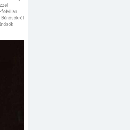
zzel
felvillan
a Bűnösökről
Bűnösök