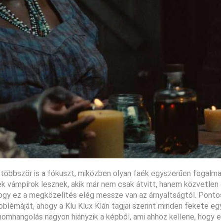
i többször is a fókuszt, miközben olyan faék egyszerűen fogalm
rek vámpírok lesznek, akik már nem csak átvitt, hanem közvetle
, hogy ez a megközelítés elég messze van az árnyaltságtól. Pont
oblémáját, ahogy a Klu Klux Klán tagjai szerint minden fekete e
inomhangolás nagyon hiányzik a képből, ami ahhoz kellene, hogy 