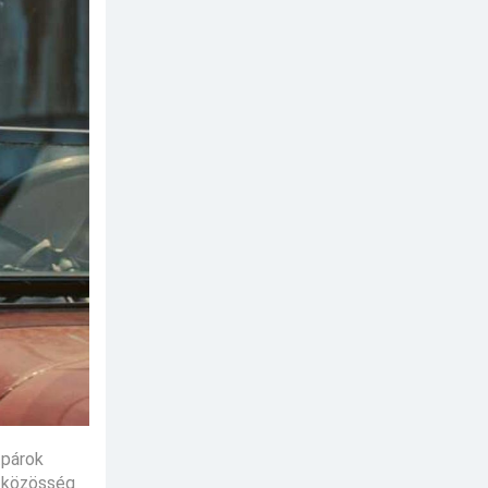
tpárok
e közösség