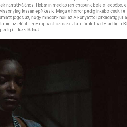
ek narratívájához. Habár in medias res csapunk bele a lecsóba, e
viszonylag lassan építkezik. Maga a horror pedig inkább csak fel-
n emiatt jogos az, hogy mindenkinek az Alkonyattól pirkadatig jut 
ak míg az előbbi egy roppant szórakoztató őrületparty, addig a 
pedig itt kezdődnek.