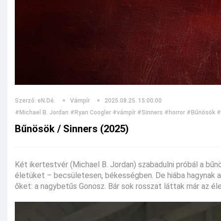
Szerző: eN.Dé.
Vámpír
2025.08.25. 15:00:00
#Michael B. Jordan
#Ryan Coogler
#vámpír
#Sinners
#horror
#Bűnösök
#
Bűnösök / Sinners (2025)
Két ikertestvér (Michael B. Jordan) szabadulni próbál a bűnö
életüket – becsületesen, békességben. De hiába hagynak a
őket: a nagybetűs Gonosz. Bár sok rosszat láttak már az élet