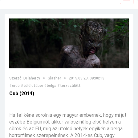
navig
Szerző: DFlaherty
Slasher
2015.03.23. 09:00:13
#erdő
#túlélőtábor
#belga
#torzszülött
Cub (2014)
Ha fel kéne sorolnia egy magyar embernek, hogy mi jut
eszébe Belgiumról, akkor valószínűleg első helyen a
sörök és az EU, míg az utolsó helyek egyikén a belga
horrorfilmek szerepelnének. A 2014-es Cub, vagy