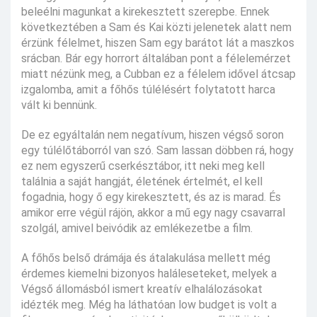
beleélni magunkat a kirekesztett szerepbe. Ennek
következtében a Sam és Kai közti jelenetek alatt nem
érzünk félelmet, hiszen Sam egy barátot lát a maszkos
srácban. Bár egy horrort általában pont a félelemérzet
miatt nézünk meg, a Cubban ez a félelem idővel átcsap
izgalomba, amit a főhős túlélésért folytatott harca
vált ki bennünk.
De ez egyáltalán nem negatívum, hiszen végső soron
egy túlélőtáborról van szó. Sam lassan döbben rá, hogy
ez nem egyszerű cserkésztábor, itt neki meg kell
találnia a saját hangját, életének értelmét, el kell
fogadnia, hogy ő egy kirekesztett, és az is marad. És
amikor erre végül rájön, akkor a mű egy nagy csavarral
szolgál, amivel beivódik az emlékezetbe a film.
A főhős belső drámája és átalakulása mellett még
érdemes kiemelni bizonyos haláleseteket, melyek a
Végső állomásból ismert kreatív elhalálozásokat
idézték meg. Még ha láthatóan low budget is volt a