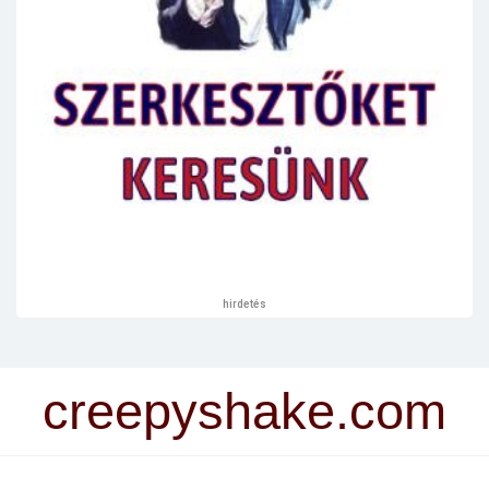
hirdetés
creepyshake.com