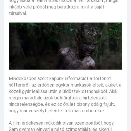
hogy hiába a félelmetes maszk a "vérfarkason", mégis
inkább vele próbál meg barátkozni, mint a saját
társaival.
Mindeközben azért kapunk információt a történet
hátteréről: az erdőben egykor munkások éltek, akiket a
közeli gyár leállása után elüldöztek otthonukból. Akik
mégis maradtak, azok beleőrültek a hirtelen jött
nincstelenségbe, és ez az őrület bizony odáig fajult,
hogy már veszélyt jelentettek más emberekre.
A film érdekesen működik olyan szempontból, hogy
Sam gyorsan elnyeri a néző szimpátiáját, és sikerül