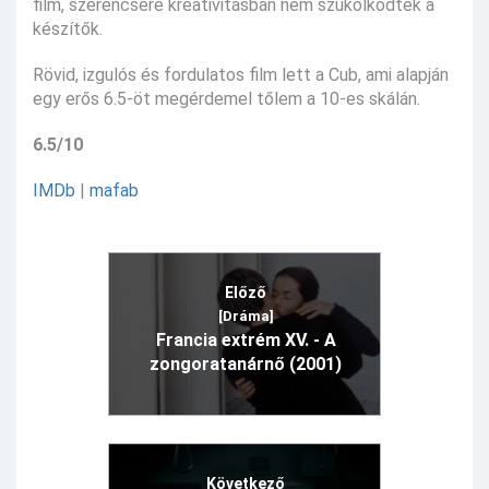
film, szerencsére kreativitásban nem szűkölködtek a
készítők.
Rövid, izgulós és fordulatos film lett a Cub, ami alapján
egy erős 6.5-öt megérdemel tőlem a 10-es skálán.
6.5/10
IMDb
|
mafab
Előző
[Dráma]
Francia extrém XV. - A
zongoratanárnő (2001)
Következő