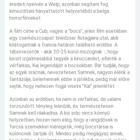
eredeti nyelvén a Welp, azonban segíteni fog
kimozdítani hányattatott helyzetéből a belga
horrorfilmeket.
A film címe a Cub, vagyis a "bocs", jelen film esetében
egy cserkészcsapat tinédzser fiútagjaira utal, akik
kilátogatnak a francia határon található erdőbe. A
táborvezetők - akik 20-25 körül mozognak -, hogy
kicsit izgalmasabbá tegyék a kiruccanást, elhintik a
vérfarkas, Kai legendáját a bocsokban. Bár tudják, hogy
az egyik srácnak, nevezetesen Samnek, nagyon élénk a
fantáziája, belemennek ebbe a játékba, pedig már előre
sejtik, hogy nehezen fogja viselni "Kai" jelenlétét.
Azonban az erdőben, ha nem is vérfarkas, de valami
torzszülött tényleg leledzik, és természetesen
Samnek kell ráakadnia. A kis srác nincs könnyű
helyzetben, hiszen nem elég, hogy a rangidősek is
furcsa szemekkel méregetik, még bocstársai is
különcnek tartják őt. Mindez pedig megágyaz annak,